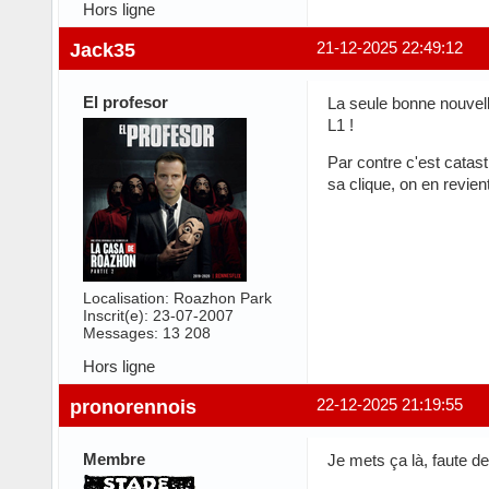
Hors ligne
Jack35
21-12-2025 22:49:12
El profesor
La seule bonne nouvelle
L1 !
Par contre c'est catas
sa clique, on en revie
Localisation: Roazhon Park
Inscrit(e): 23-07-2007
Messages: 13 208
Hors ligne
pronorennois
22-12-2025 21:19:55
Membre
Je mets ça là, faute d