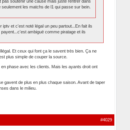
t pas soutenir une cause mais juste rentrer dans
te seulement les matchs de l1 qui passe sur bein.
r iptv et c'est noté légal un peu partout...En fait ils
ls payent...c'est ambiguë comme piratage et ils
llégal. Et ceux qui font ça le savent très bien. Ça ne
C'est plus simple de couper la source.
 en phase avec les clients. Mais les ayants droit ont
 se gavent de plus en plus chaque saison. Avant de taper
nses dans le milieu.
#4029