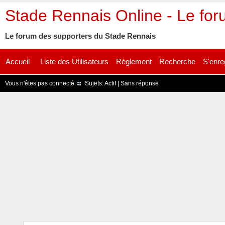
Stade Rennais Online - Le fo
Le forum des supporters du Stade Rennais
Accueil
Liste des Utilisateurs
Règlement
Recherche
S'enre
Vous n'êtes pas connecté.
Sujets:
Actif
|
Sans réponse