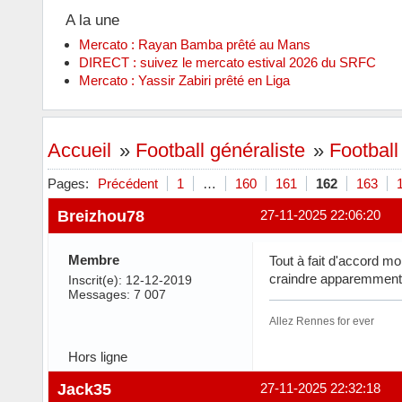
A la une
Mercato : Rayan Bamba prêté au Mans
DIRECT : suivez le mercato estival 2026 du SRFC
Mercato : Yassir Zabiri prêté en Liga
Accueil
»
Football généraliste
»
Football 
Pages:
Précédent
1
…
160
161
162
163
Breizhou78
27-11-2025 22:06:20
Membre
Tout à fait d'accord moi
craindre apparemment.
Inscrit(e): 12-12-2019
Messages: 7 007
Allez Rennes for ever
Hors ligne
Jack35
27-11-2025 22:32:18