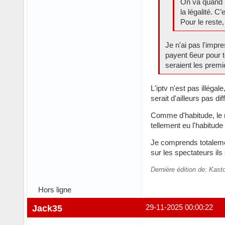
On va quand m
la légalité. C
Pour le reste,
Je n'ai pas l'impres
payent 6eur pour t
seraient les premie
L'iptv n'est pas illéga
serait d'ailleurs pas di
Comme d'habitude, le me
tellement eu l'habitude d
Je comprends totalemen
sur les spectateurs ils
Dernière édition de: Kas
Hors ligne
Jack35
29-11-2025 00:00:22