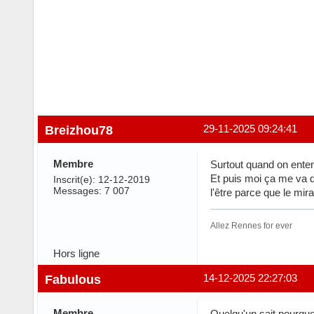
Breizhou78
29-11-2025 09:24:41
Membre
Surtout quand on enten
Et puis moi ça me va de
Inscrit(e): 12-12-2019
Messages: 7 007
l'être parce que le mi
Allez Rennes for ever
Hors ligne
Fabulous
14-12-2025 22:27:03
Membre
Quelqu'un sait pourquo