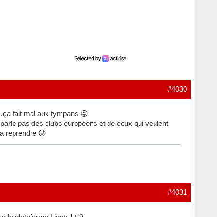
#4030
..ça fait mal aux tympans 😝
ne parle pas des clubs européens et de ceux qui veulent
ra reprendre 😜
#4031
ur la plateforme Ligue 1+ ?