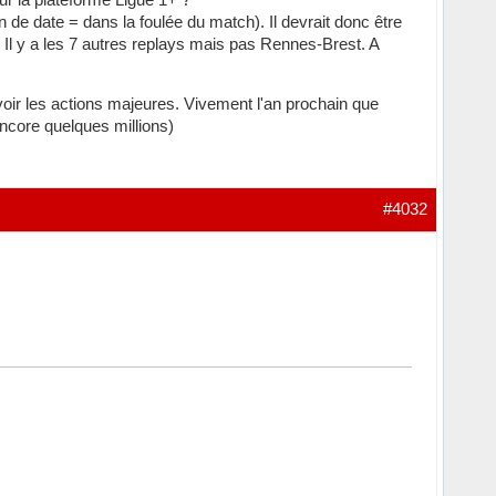
ion de date = dans la foulée du match). Il devrait donc être
! Il y a les 7 autres replays mais pas Rennes-Brest. A
r les actions majeures. Vivement l'an prochain que
encore quelques millions)
#4032