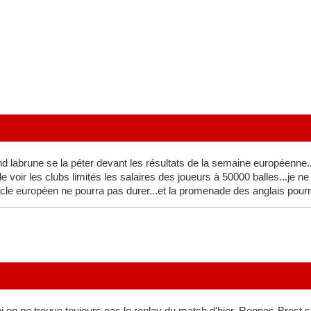
d labrune se la péter devant les résultats de la semaine européenne.
 voir les clubs limités les salaires des joueurs à 50000 balles...je 
racle européen ne pourra pas durer...et la promenade des anglais pour
i on ne trouve toujours pas le replay du match d'hier, Rennes-Brest s