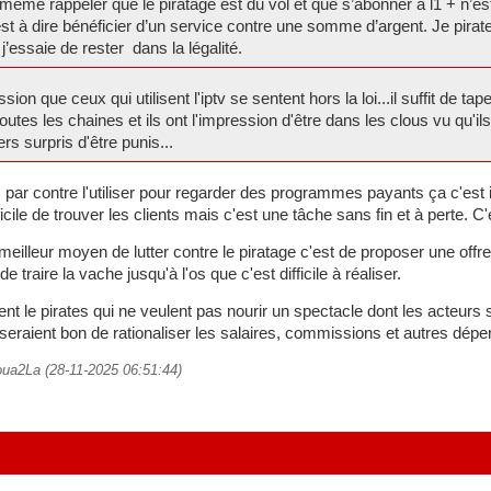
ême rappeler que le piratage est du vol et que s’abonner à l1 + n’es
’est à dire bénéficier d’un service contre une somme d’argent. Je pira
 j’essaie de rester dans la légalité.
sion que ceux qui utilisent l'iptv se sentent hors la loi...il suffit de tape
outes les chaines et ils ont l'impression d'être dans les clous vu qu'i
rs surpris d'être punis...
le, par contre l'utiliser pour regarder des programmes payants ça c'est i
fficile de trouver les clients mais c'est une tâche sans fin et à perte. 
illeur moyen de lutter contre le piratage c'est de proposer une offre
e traire la vache jusqu'à l'os que c'est difficile à réaliser.
t le pirates qui ne veulent pas nourir un spectacle dont les acteurs
 seraient bon de rationaliser les salaires, commissions et autres dépe
toua2La (28-11-2025 06:51:44)