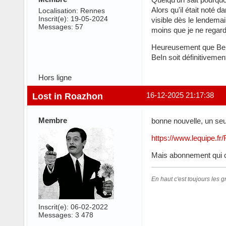
Alors qu'il était noté d
Localisation: Rennes
Inscrit(e): 19-05-2024
visible dès le lendemai
Messages: 57
moins que je ne regarde
Heureusement que BeIn
BeIn soit définitivemen
Hors ligne
Lost in Roazhon
16-12-2025 21:17:38
Membre
bonne nouvelle, un seul
https://www.lequipe.fr
Mais abonnement qui co
En haut c'est toujours les gr
Inscrit(e): 06-02-2022
Messages: 3 478