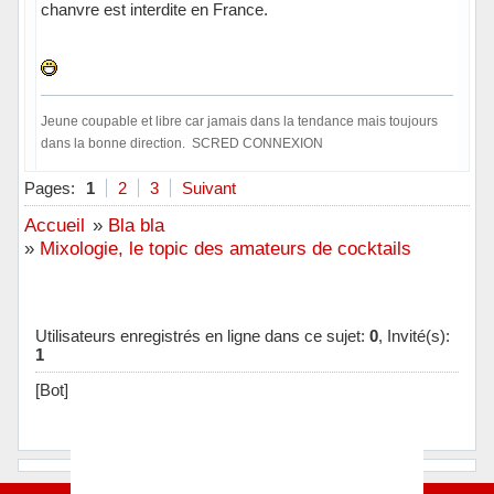
chanvre est interdite en France.
Jeune coupable et libre car jamais dans la tendance mais toujours
dans la bonne direction. SCRED CONNEXION
Hors ligne
Pages:
1
2
3
Suivant
Accueil
»
Bla bla
»
Mixologie, le topic des amateurs de cocktails
Utilisateurs enregistrés en ligne dans ce sujet:
0
, Invité(s):
1
[Bot] ClaudeBot