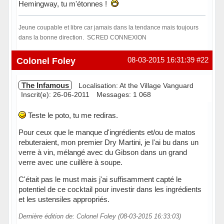
Hemingway, tu m'étonnes !
Jeune coupable et libre car jamais dans la tendance mais toujours
dans la bonne direction. SCRED CONNEXION
Hors ligne
Colonel Foley
08-03-2015 16:31:39
#22
The Infamous
Localisation: At the Village Vanguard
Inscrit(e): 26-06-2011
Messages: 1 068
Teste le poto, tu me rediras.
Pour ceux que le manque d'ingrédients et/ou de matos
rebuteraient, mon premier Dry Martini, je l'ai bu dans un
verre à vin, mélangé avec du Gibson dans un grand
verre avec une cuillère à soupe.
C'était pas le must mais j'ai suffisamment capté le
potentiel de ce cocktail pour investir dans les ingrédients
et les ustensiles appropriés.
Dernière édition de: Colonel Foley (08-03-2015 16:33:03)