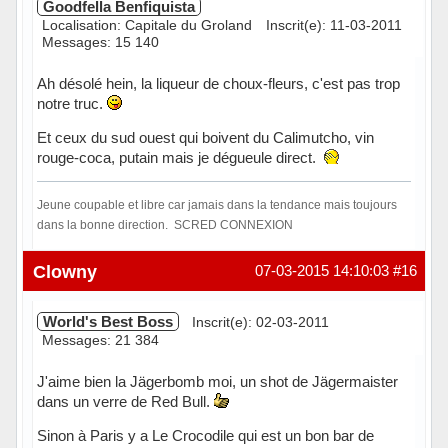
Goodfella Benfiquista
Localisation: Capitale du Groland
Inscrit(e): 11-03-2011
Messages: 15 140
Ah désolé hein, la liqueur de choux-fleurs, c'est pas trop
notre truc.
Et ceux du sud ouest qui boivent du Calimutcho, vin
rouge-coca, putain mais je dégueule direct.
Jeune coupable et libre car jamais dans la tendance mais toujours
dans la bonne direction. SCRED CONNEXION
Hors ligne
Clowny
07-03-2015 14:10:03
#16
World's Best Boss
Inscrit(e): 02-03-2011
Messages: 21 384
J'aime bien la Jägerbomb moi, un shot de Jägermaister
dans un verre de Red Bull.
Sinon à Paris y a Le Crocodile qui est un bon bar de