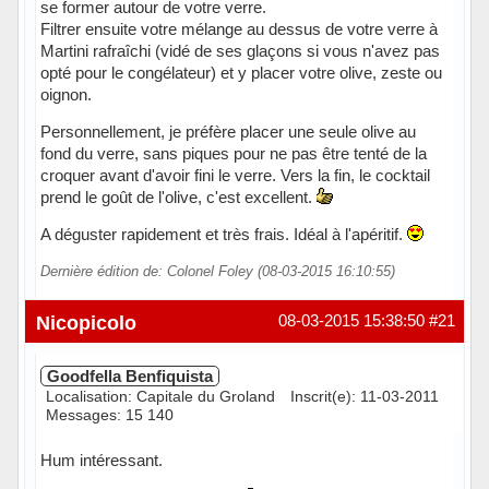
se former autour de votre verre.
Filtrer ensuite votre mélange au dessus de votre verre à
Martini rafraîchi (vidé de ses glaçons si vous n'avez pas
opté pour le congélateur) et y placer votre olive, zeste ou
oignon.
Personnellement, je préfère placer une seule olive au
fond du verre, sans piques pour ne pas être tenté de la
croquer avant d'avoir fini le verre. Vers la fin, le cocktail
prend le goût de l'olive, c'est excellent.
A déguster rapidement et très frais. Idéal à l'apéritif.
Dernière édition de: Colonel Foley (08-03-2015 16:10:55)
Hors ligne
Nicopicolo
08-03-2015 15:38:50
#21
Goodfella Benfiquista
Localisation: Capitale du Groland
Inscrit(e): 11-03-2011
Messages: 15 140
Hum intéressant.