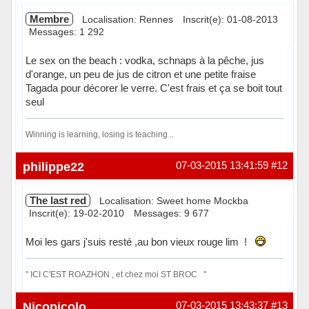
Membre
Localisation: Rennes
Inscrit(e): 01-08-2013
Messages: 1 292
Le sex on the beach : vodka, schnaps à la pêche, jus
d'orange, un peu de jus de citron et une petite fraise
Tagada pour décorer le verre. C'est frais et ça se boit tout
seul
Winning is learning, losing is teaching ..
Hors ligne
philippe22
07-03-2015 13:41:59
#12
The last red
Localisation: Sweet home Mockba
Inscrit(e): 19-02-2010
Messages: 9 677
Moi les gars j'suis resté ,au bon vieux rouge lim !
'' ICI C'EST ROAZHON , et chez moi ST BROC ''
Hors ligne
Nicopicolo
07-03-2015 13:43:37
#13