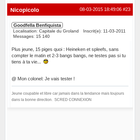
Hors ligne
Nicopicolo
08-03-2015 18:49:06
#23
Goodfella Benfiquista
Localisation: Capitale du Groland
Inscrit(e): 11-03-2011
Messages: 15 140
Plus jeune, 15 piges quoi : Heineken et spleefs, sans
compter le matin et 2-3 bangs bangs, ne testes pas si tu
tiens à ta vie...
@ Mon colonel: Je vais tester !
Jeune coupable et libre car jamais dans la tendance mais toujours
dans la bonne direction. SCRED CONNEXION
Hors ligne