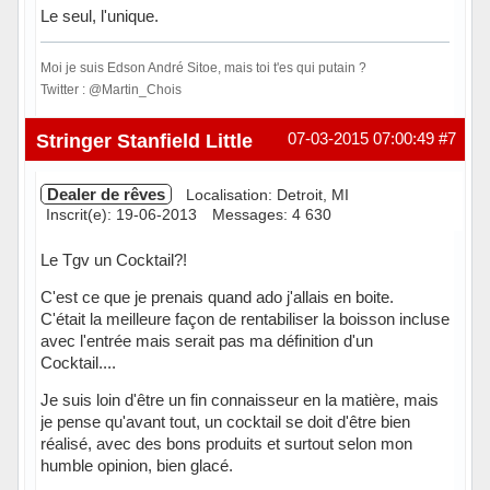
Le seul, l'unique.
Moi je suis Edson André Sitoe, mais toi t'es qui putain ?
Twitter : @Martin_Chois
Hors ligne
Stringer Stanfield Little
07-03-2015 07:00:49
#7
Dealer de rêves
Localisation: Detroit, MI
Inscrit(e): 19-06-2013
Messages: 4 630
Le Tgv un Cocktail?!
C'est ce que je prenais quand ado j'allais en boite.
C'était la meilleure façon de rentabiliser la boisson incluse
avec l'entrée mais serait pas ma définition d'un
Cocktail....
Je suis loin d'être un fin connaisseur en la matière, mais
je pense qu'avant tout, un cocktail se doit d'être bien
réalisé, avec des bons produits et surtout selon mon
humble opinion, bien glacé.