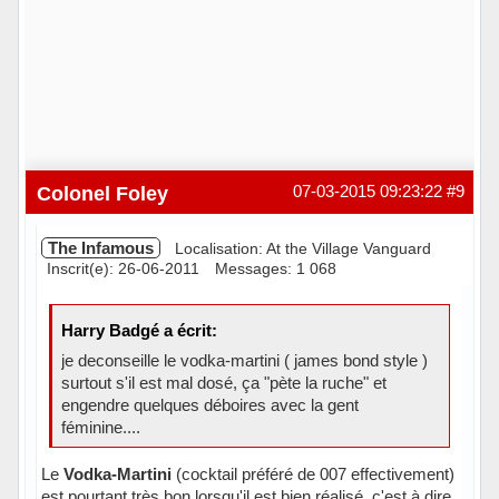
Colonel Foley
07-03-2015 09:23:22
#9
The Infamous
Localisation: At the Village Vanguard
Inscrit(e): 26-06-2011
Messages: 1 068
Harry Badgé a écrit:
je deconseille le vodka-martini ( james bond style )
surtout s'il est mal dosé, ça "pète la ruche" et
engendre quelques déboires avec la gent
féminine....
Le
Vodka-Martini
(cocktail préféré de 007 effectivement)
est pourtant très bon lorsqu'il est bien réalisé, c'est à dire