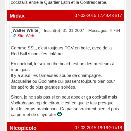
cocktails entre le Quartier Latin et la Contrescarpe.
Hors ligne
Midax
07-03-2015 17:49:43
#17
Walter White
Inscrit(e): 31-01-2007
Messages: 4 764
Site Web
Comme SSL, c'est toujours TGV en boite, avec de la
Red Bull sinon c'est infâme.
En cocktail, le sex on the beach est un des meilleurs à
mon goût.
Il y a aussi les fameuses soupe de champagne,
Jacqueline ou Godinette qui passent toujours bien pour
les apéro de plus grandes soirées.
Sinon, je ne sais pas si on peut appeler ça cocktail mais
Vodka/eau/sirop de citron, c'est ce que je fais presque
tout le temps maintenant. Ca passe vraiment bien et puis
ça permet de s'hydrater
Hors ligne
Nicopicolo
07-03-2015 18:16:20
#18