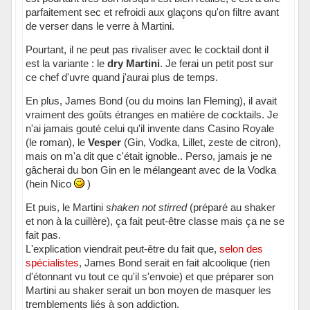
parfaitement sec et refroidi aux glaçons qu'on filtre avant
de verser dans le verre à Martini.
Pourtant, il ne peut pas rivaliser avec le cocktail dont il
est la variante : le
dry Martini
. Je ferai un petit post sur
ce chef d'uvre quand j'aurai plus de temps.
En plus, James Bond (ou du moins Ian Fleming), il avait
vraiment des goûts étranges en matière de cocktails. Je
n'ai jamais gouté celui qu'il invente dans Casino Royale
(le roman), le
Vesper
(Gin, Vodka, Lillet, zeste de citron),
mais on m'a dit que c'était ignoble.. Perso, jamais je ne
gâcherai du bon Gin en le mélangeant avec de la Vodka
(hein Nico
)
Et puis, le Martini
shaken not stirred
(préparé au shaker
et non à la cuillère), ça fait peut-être classe mais ça ne se
fait pas.
L'explication viendrait peut-être du fait que,
selon des
spécialistes
, James Bond serait en fait alcoolique (rien
d'étonnant vu tout ce qu'il s'envoie) et que préparer son
Martini au shaker serait un bon moyen de masquer les
tremblements liés à son addiction.