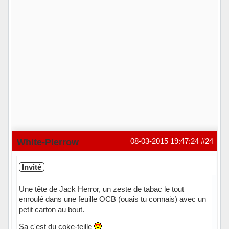
White-Pierrow
08-03-2015 19:47:24
#24
Invité
Une tête de Jack Herror, un zeste de tabac le tout
enroulé dans une feuille OCB (ouais tu connais) avec un
petit carton au bout.
Sa c'est du coke-teille