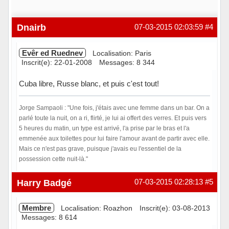
Dnairb
07-03-2015 02:03:59
#4
Evêr ed Ruednev
Localisation: Paris
Inscrit(e): 22-01-2008
Messages: 8 344
Cuba libre, Russe blanc, et puis c'est tout!
Jorge Sampaoli : "Une fois, j'étais avec une femme dans un bar. On a
parlé toute la nuit, on a ri, flirté, je lui ai offert des verres. Et puis vers
5 heures du matin, un type est arrivé, l'a prise par le bras et l'a
emmenée aux toilettes pour lui faire l'amour avant de partir avec elle.
Mais ce n'est pas grave, puisque j'avais eu l'essentiel de la
possession cette nuit-là."
Hors ligne
Harry Badgé
07-03-2015 02:28:13
#5
Membre
Localisation: Roazhon
Inscrit(e): 03-08-2013
Messages: 8 614