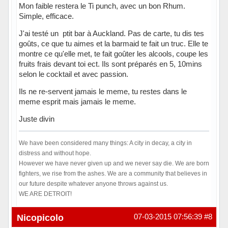
Mon faible restera le Ti punch, avec un bon Rhum.
Simple, efficace.
J'ai testé un ptit bar à Auckland. Pas de carte, tu dis tes
goûts, ce que tu aimes et la barmaid te fait un truc. Elle te
montre ce qu'elle met, te fait goûter les alcools, coupe les
fruits frais devant toi ect. Ils sont préparés en 5, 10mins
selon le cocktail et avec passion.
Ils ne re-servent jamais le meme, tu restes dans le
meme esprit mais jamais le meme.
Juste divin
We have been considered many things: A city in decay, a city in
distress and without hope.
However we have never given up and we never say die. We are born
fighters, we rise from the ashes. We are a community that believes in
our future despite whatever anyone throws against us.
WE ARE DETROIT!
Hors ligne
Nicopicolo
07-03-2015 07:56:39
#8