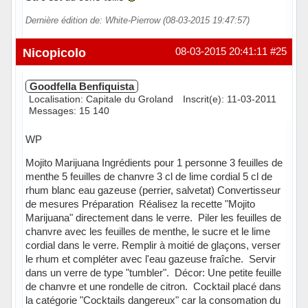
Dernière édition de: White-Pierrow (08-03-2015 19:47:57)
Nicopicolo
08-03-2015 20:41:11
#25
Goodfella Benfiquista
Localisation: Capitale du Groland
Inscrit(e): 11-03-2011
Messages: 15 140
WP
Mojito Marijuana Ingrédients pour 1 personne 3 feuilles de
menthe 5 feuilles de chanvre 3 cl de lime cordial 5 cl de
rhum blanc eau gazeuse (perrier, salvetat) Convertisseur
de mesures Préparation  Réalisez la recette "Mojito
Marijuana" directement dans le verre.  Piler les feuilles de
chanvre avec les feuilles de menthe, le sucre et le lime
cordial dans le verre. Remplir à moitié de glaçons, verser
le rhum et compléter avec l'eau gazeuse fraîche.  Servir
dans un verre de type "tumbler".  Décor: Une petite feuille
de chanvre et une rondelle de citron.  Cocktail placé dans
la catégorie "Cocktails dangereux" car la consomation du