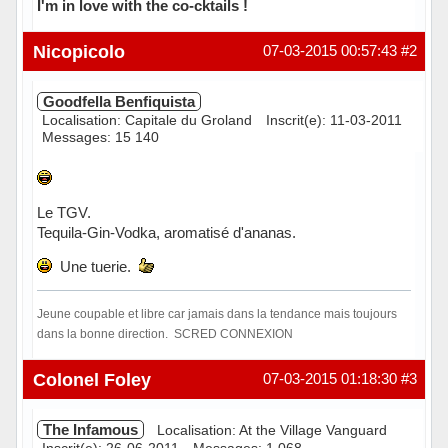
I'm in love with the co-cktails !
Hors ligne
Nicopicolo
07-03-2015 00:57:43
#2
Goodfella Benfiquista
Localisation: Capitale du Groland
Inscrit(e): 11-03-2011
Messages: 15 140
Le TGV.
Tequila-Gin-Vodka, aromatisé d'ananas.
Une tuerie.
Jeune coupable et libre car jamais dans la tendance mais toujours
dans la bonne direction. SCRED CONNEXION
Hors ligne
Colonel Foley
07-03-2015 01:18:30
#3
The Infamous
Localisation: At the Village Vanguard
Inscrit(e): 26-06-2011
Messages: 1 068