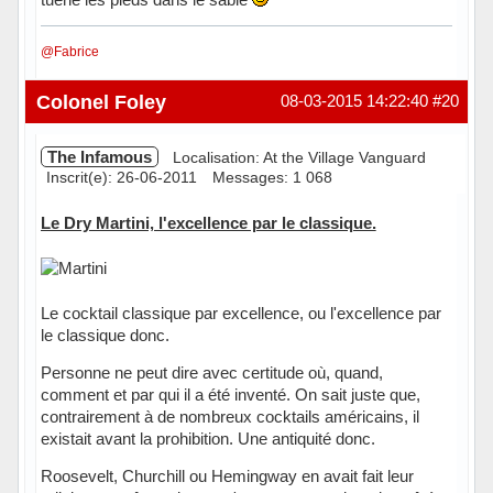
@Fabrice
Hors ligne
Colonel Foley
08-03-2015 14:22:40
#20
The Infamous
Localisation: At the Village Vanguard
Inscrit(e): 26-06-2011
Messages: 1 068
Le Dry Martini, l'excellence par le classique.
Le cocktail classique par excellence, ou l'excellence par
le classique donc.
Personne ne peut dire avec certitude où, quand,
comment et par qui il a été inventé. On sait juste que,
contrairement à de nombreux cocktails américains, il
existait avant la prohibition. Une antiquité donc.
Roosevelt, Churchill ou Hemingway en avait fait leur