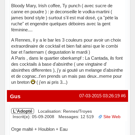
Bloody Mary, Irish coffee, Ty punch ( avec sucre de
canne en poudre ) : je deconseille le vodka-martini (
james bond style ) surtout s'il est mal dosé, ça "pète la
ruche" et engendre quelques déboires avec la gent
féminine....
A Rennes, il y a le bar les 3 couleurs pour avoir un choix
extraordinaire de cocktail et bien fait ainsi que le combi
bar et l'aeternam ( degustation le mardi )
A Paris , dans le quartier oberkampf : La Cantada, ils font
des cocktails à base d'absinthe ( une vingtaine d'
absinthes differentes ), j'y ai gouté un melange d'absinthe
et de cognac..t'en prends un mais pas deux..meme pour
un breton
( j'en ai pris 3...)
Hors ligne
Gus
07-03-2015 03:26:19
#6
L'Adopté
Localisation: Rennes/Troyes
Inscrit(e): 05-09-2008
Messages: 12 519
Site Web
Orge malté + Houblon + Eau