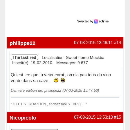
philippe22
07-03-2015 13:46:11
#14
The last red
Localisation: Sweet home Mockba
Inscrit(e): 19-02-2010
Messages: 9 677
Qu'est_ce que tu veux carai , on n'a pas tous du vino
verde dans sa cave .
Dernière édition de: philippe22 (07-03-2015 13:47:58)
'' ICI C'EST ROAZHON , et chez moi ST BROC ''
Hors ligne
Nicopicolo
07-03-2015 13:53:19
#15