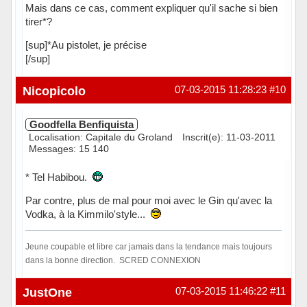
Mais dans ce cas, comment expliquer qu'il sache si bien
tirer*?
[sup]*Au pistolet, je précise
[/sup]
Hors ligne
Nicopicolo
07-03-2015 11:28:23
#10
Goodfella Benfiquista
Localisation: Capitale du Groland
Inscrit(e): 11-03-2011
Messages: 15 140
* Tel Habibou.
Par contre, plus de mal pour moi avec le Gin qu'avec la
Vodka, à la Kimmilo'style...
Jeune coupable et libre car jamais dans la tendance mais toujours
dans la bonne direction. SCRED CONNEXION
Hors ligne
JustOne
07-03-2015 11:46:22
#11