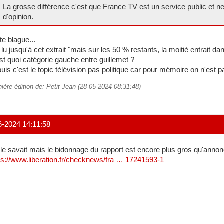
La grosse différence c'est que France TV est un service public et n
d'opinion.
te blague...
i lu jusqu'à cet extrait "mais sur les 50 % restants, la moitié entrait da
st quoi catégorie gauche entre guillemet ?
puis c'est le topic télévision pas politique car pour mémoire on n'est 
nière édition de: Petit Jean (28-05-2024 08:31:48)
6-2024 14:11:58
le savait mais le bidonnage du rapport est encore plus gros qu'annon
ps://www.liberation.fr/checknews/fra … 17241593-1