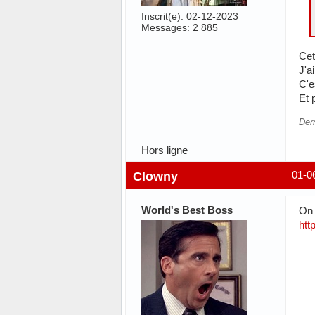
Inscrit(e): 02-12-2023
Messages: 2 885
Cet
J'a
C'e
Et 
Der
Hors ligne
Clowny
01-0
World's Best Boss
On 
htt