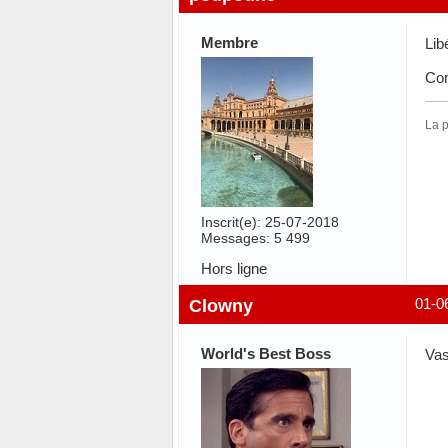
Membre
Lib
Co
La 
Inscrit(e): 25-07-2018
Messages: 5 499
Hors ligne
Clowny
01-0
World's Best Boss
Vas