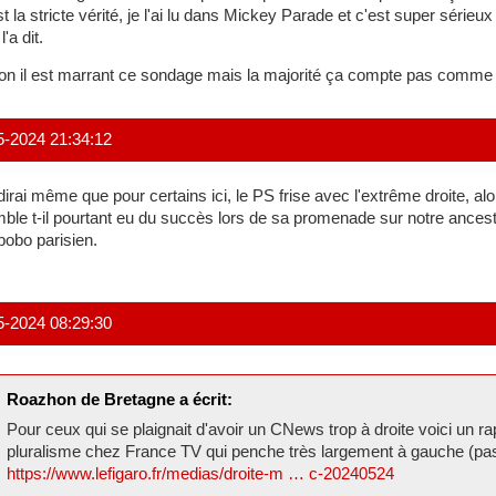
st la stricte vérité, je l'ai lu dans Mickey Parade et c'est super sér
'a dit.
on il est marrant ce sondage mais la majorité ça compte pas comme l
5-2024 21:34:12
dirai même que pour certains ici, le PS frise avec l'extrême droite, a
ble t-il pourtant eu du succès lors de sa promenade sur notre ancest
bobo parisien.
5-2024 08:29:30
Roazhon de Bretagne a écrit:
Pour ceux qui se plaignait d'avoir un CNews trop à droite voici un 
pluralisme chez France TV qui penche très largement à gauche (pas
https://www.lefigaro.fr/medias/droite-m … c-20240524