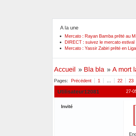
A la une
Mercato : Rayan Bamba prêté au 
DIRECT : suivez le mercato estiva
Mercato : Yassir Zabiri prêté en Liga
Accueil
»
Bla bla
»
A mort l
Pages:
Précédent
1
…
22
23
Utilisateur12081
27-0
Invité
Enc