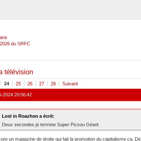
Mans
l 2026 du SRFC
a télévision
24
25
26
27
28
Suivant
5-2024 20:56:42
Lost in Roazhon a écrit:
Deux secondes je termine Super Picsou Géant
ore un magazine de droite qui fait la promotion du capitalisme ça. Déso