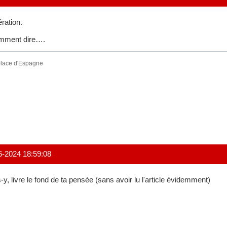
ération.
mment dire….
place d'Espagne
6-2024 18:59:08
-y, livre le fond de ta pensée (sans avoir lu l'article évidemment)