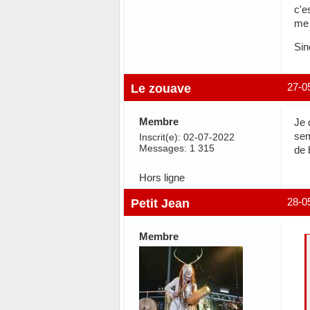
c'e
me l
Sin
Le zouave
27-0
Membre
Je 
sem
Inscrit(e): 02-07-2022
Messages: 1 315
de 
Hors ligne
Petit Jean
28-0
Membre