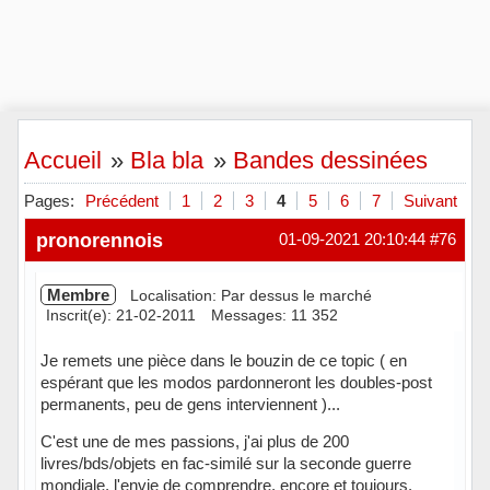
Accueil
»
Bla bla
»
Bandes dessinées
Pages:
Précédent
1
2
3
4
5
6
7
Suivant
pronorennois
01-09-2021 20:10:44
#76
Membre
Localisation: Par dessus le marché
Inscrit(e): 21-02-2011
Messages: 11 352
Je remets une pièce dans le bouzin de ce topic ( en
espérant que les modos pardonneront les doubles-post
permanents, peu de gens interviennent )...
C'est une de mes passions, j'ai plus de 200
livres/bds/objets en fac-similé sur la seconde guerre
mondiale, l'envie de comprendre, encore et toujours.