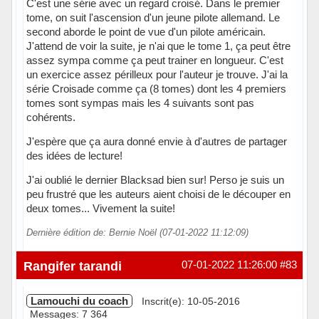
C'est une série avec un regard croisé. Dans le premier
tome, on suit l'ascension d'un jeune pilote allemand. Le
second aborde le point de vue d'un pilote américain.
J'attend de voir la suite, je n'ai que le tome 1, ça peut être
assez sympa comme ça peut trainer en longueur. C'est
un exercice assez périlleux pour l'auteur je trouve. J'ai la
série Croisade comme ça (8 tomes) dont les 4 premiers
tomes sont sympas mais les 4 suivants sont pas
cohérents.
J'espère que ça aura donné envie à d'autres de partager
des idées de lecture!
J'ai oublié le dernier Blacksad bien sur! Perso je suis un
peu frustré que les auteurs aient choisi de le découper en
deux tomes... Vivement la suite!
Dernière édition de: Bernie Noël (07-01-2022 11:12:09)
Hors ligne
Rangifer tarandi
07-01-2022 11:26:00
#83
Lamouchi du coach
Inscrit(e): 10-05-2016
Messages: 7 364