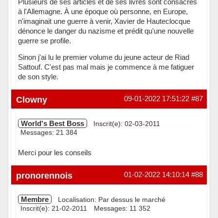
Plusieurs de ses articles et de ses livres sont consacrés
à l'Allemagne. À une époque où personne, en Europe,
n'imaginait une guerre à venir, Xavier de Hauteclocque
dénonce le danger du nazisme et prédit qu'une nouvelle
guerre se profile.
Sinon j'ai lu le premier volume du jeune acteur de Riad
Sattouf. C'est pas mal mais je commence à me fatiguer
de son style.
Hors ligne
Clowny
09-01-2022 17:51:22
#87
World's Best Boss
Inscrit(e): 02-03-2011
Messages: 21 384
Merci pour les conseils
Hors ligne
pronorennois
01-02-2022 14:10:14
#88
Membre
Localisation: Par dessus le marché
Inscrit(e): 21-02-2011
Messages: 11 352