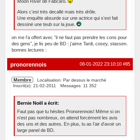
Moon River de Fabcaro.
Alors c'est très decallé mais très drôle.
Une enquête absurde sur une actrice qui s'est fait
dessiné une teub sur la joue.
on me l'a offert avec "il ne faut pas prendre les cons pour
des gens", je lis peu de BD : j'aime Tardi, cosey, stassen.
bonnes lectures :
Hors ligne
pronorennois
08-01-2022 23:10:10
#85
Membre
Localisation: Par dessus le marché
Inscrit(e): 21-02-2011
Messages: 11 352
Bernie Noël a écrit:
Faut pas que tu hésites Pronorennois! Même si on
n'est pas nombreux, on attend forcément les avis
des uns et des autres. En plus, tu as l'air d'avoir un
large panel de BD.