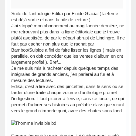
Suite de l'anthologie Edika par Fluide Glacial ( la 4eme
est déjà sortie et dans la pile de lecture ).
J'ai stoppé mon abonnement au mag l'année dernière, ne
me retrouvant plus dans la ligne éditoriale que je trouve
plutôt aseptisée, de par le départ abrupt de Lindingre. Il ne
faut pas cacher non plus que le rachat par
Bamboo/Sulpice a fini de faire lisser les lignes ( mais en
parallèle, on doit concéder que les ventes d'album en ont
largement profité ). Bref...
Je me suis mis à racheter depuis quelques temps des
intégrales de grands anciens, j'en parlerai au fur et à
mesure des lectures.
Edika, c'est à lire avec des pincettes, dans le sens ou se
farder d'une traite chaque volume d'anthologie promet
l'indigestion. il faut picorer à l'envie, sans se forcer, ce qui
permet d'adorer ses histoires au prélable classique virant
vers le grand n'importe quoi, avec des chutes sans fond.
Comme évoqué le mois dernier, j'ai évidemment sauté