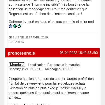
sur la suite de "l'homme invisible", très bon titre de la
collection "le monde/glénat". Pour me confirmer que
Regnault est un très bon dessinateur classique !
Colmme évoqué en haut, c'est tout ce mois-ci poiur moi
JE SUIS NÉ LE 27 AVRIL 2019
BREIZHILIA
Hors ligne
pronorennois
03-04-2022 18:42:33
#90
Membre
Localisation: Par dessus le marché
Inscrit(e): 21-02-2011
Messages: 11 352
J'espère que les amateurs du support auront profité des
48h bd de ce week-end pour faire quelques achats.
Sélection de plus en plus axée jeunesse mais il y a
encore quelques titres adultes qui paraissent chaque
année...