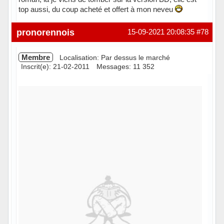
top aussi, du coup acheté et offert à mon neveu
Hors ligne
pronorennois
15-09-2021 20:08:35
#78
Membre
Localisation: Par dessus le marché
Inscrit(e): 21-02-2011
Messages: 11 352