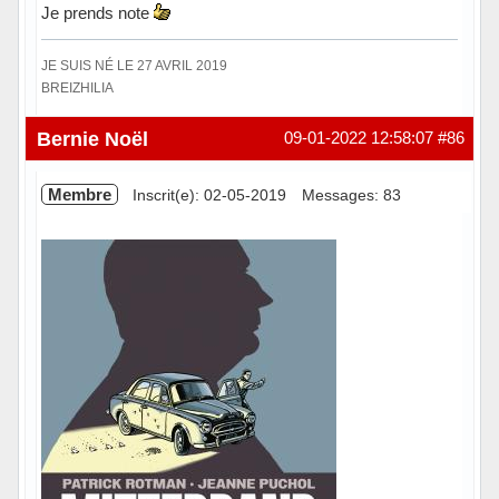
Je prends note
JE SUIS NÉ LE 27 AVRIL 2019
BREIZHILIA
Hors ligne
Bernie Noël
09-01-2022 12:58:07
#86
Membre
Inscrit(e): 02-05-2019
Messages: 83