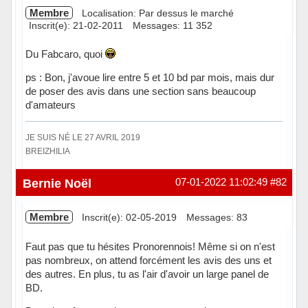
Membre
Localisation: Par dessus le marché
Inscrit(e): 21-02-2011
Messages: 11 352
Du Fabcaro, quoi
ps : Bon, j'avoue lire entre 5 et 10 bd par mois, mais dur
de poser des avis dans une section sans beaucoup
d'amateurs
JE SUIS NÉ LE 27 AVRIL 2019
BREIZHILIA
Hors ligne
Bernie Noël
07-01-2022 11:02:49
#82
Membre
Inscrit(e): 02-05-2019
Messages: 83
Faut pas que tu hésites Pronorennois! Même si on n'est
pas nombreux, on attend forcément les avis des uns et
des autres. En plus, tu as l'air d'avoir un large panel de
BD.