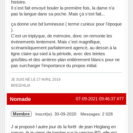
histoire.
Il s'est fait envoyé bouler la première fois, la dame n'a
pas la langue dans sa poche. Mais ça s'est fait...
ça donne une bd lumineuse ( terme curieux pour l'époque
).
C'est un triptyque, de mémoire, donc on remonte les
évènements lentement. Mais c'est magnifique,
scénaristiquement parfaitement agencé, au dessin à la
ligne claire qui sied à la période, avec des teintes
gris/bleu et des arrières-plan entièrement blancs pour ne
pas surcharger l'importance du propos initial.
JE SUIS NÉ LE 27 AVRIL 2019
BREIZHILIA
Hors ligne
Nomade
07-09-2021 09:46:37
#77
Membre
Inscrit(e): 30-09-2020
Messages: 2 028
J ai proposé l autre jour ds la forêt de jean Heglang en
roman, là je viens de tomber sur la version BD, elle est