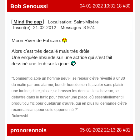
Hors ligne
Bob Senoussi
04-01-2022 10:31:18
#80
Mind the gap
Localisation: Saint-Misère
Inscrit(e): 21-02-2012
Messages: 8 974
Moon River de Fabcaro.
Alors c'est très decallé mais très drôle.
Une enquête absurde sur une actrice qui s'est fait
dessiné une teub sur la joue.
"Comment diable un homme peut-il se réjouir d'être réveillé à 6h30
du matin par une alarme, bondir hors de son lit, avaler sans plaisir
une tartine, chier, pisser, se brosser les dents et les cheveux, se
débattre dans le trafic pour trouver une place, où essentiellement il
produit du fric pour quelqu'un d'autre, qui en plus lui demande d'être
reconnaissant pour cette opportunité ?"
Bukowski
Hors ligne
pronorennois
05-01-2022 21:13:28
#81