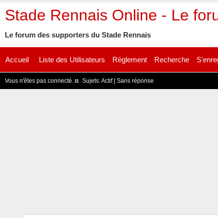
Stade Rennais Online - Le fo
Le forum des supporters du Stade Rennais
Accueil
Liste des Utilisateurs
Règlement
Recherche
S'enre
Vous n'êtes pas connecté.
Sujets:
Actif
|
Sans réponse