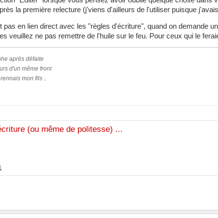
ès la première relecture (j'viens d'ailleurs de l'utiliser puisque j'avai
st pas en lien direct avec les "règles d'écriture", quand on demande u
 veuillez ne pas remettre de l'huile sur le feu. Pour ceux qui le ferai
phe après défaite
urs d'un même front
rennais mon fils ..
écriture (ou même de politesse) ...
1