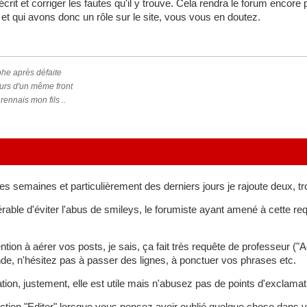
 écrit et corriger les fautes qu'il y trouve. Cela rendra le forum encore
et qui avons donc un rôle sur le site, vous vous en doutez.
phe après défaite
urs d'un même front
rennais mon fils ..
es semaines et particulièrement des derniers jours je rajoute deux, tr
éférable d'éviter l'abus de smileys, le forumiste ayant amené à cette re
ntion à aérer vos posts, je sais, ça fait très requête de professeur ("
de, n'hésitez pas à passer des lignes, à ponctuer vos phrases etc.
tion, justement, elle est utile mais n'abusez pas de points d'exclamati
 fonction "Editer" lorsque vous pensez avoir oublié quelque chose dans