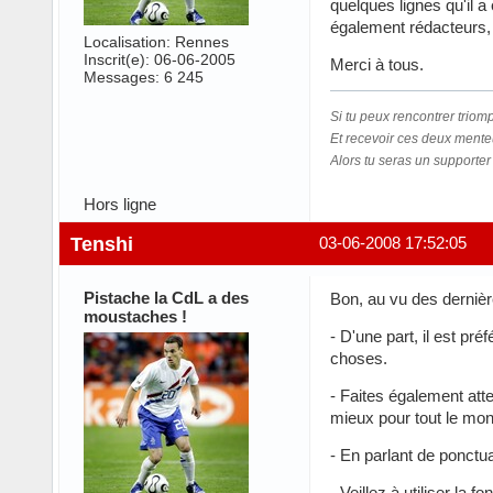
quelques lignes qu'il a
également rédacteurs, 
Localisation: Rennes
Inscrit(e): 06-06-2005
Merci à tous.
Messages: 6 245
Si tu peux rencontrer triom
Et recevoir ces deux mente
Alors tu seras un supporter 
Hors ligne
Tenshi
03-06-2008 17:52:05
Pistache la CdL a des
Bon, au vu des dernièr
moustaches !
- D'une part, il est pr
choses.
- Faites également atte
mieux pour tout le mon
- En parlant de ponctua
- Veillez à utiliser la