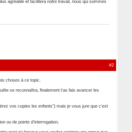
 plus agréable et facilitera notre travail, nous qui sommes
#2
ois choses à ce topic.
quête se reconnaîtra, finalement t'as fais avancer les
Aérez vos copies les enfants") mais je vous jure que c'est
on ou de points d'interrogation.
 votre post où lorsque vous voulez corriger une erreur que