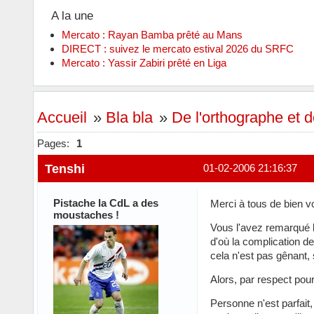
A la une
Mercato : Rayan Bamba prêté au Mans
DIRECT : suivez le mercato estival 2026 du SRFC
Mercato : Yassir Zabiri prêté en Liga
Accueil
»
Bla bla
»
De l'orthographe et d
Pages:
1
Tenshi
01-02-2006 21:16:37
Pistache la CdL a des
Merci à tous de bien vou
moustaches !
Vous l'avez remarqué l
d'où la complication de
cela n'est pas gênant,
Alors, par respect pou
Personne n'est parfait