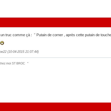
un truc comme çà : '' Putain de corner , après cette putain de touche 
.
ippe22 (10-04-2015 21:07:44)
 chez moi ST BROC ''