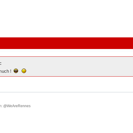
:
 much !
ish: @WeAreRennes