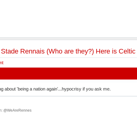
»
Stade Rennais (Who are they?) Here is Celtic
nt
g about 'being a nation again'...hypocrisy if you ask me.
ish: @WeAreRennes