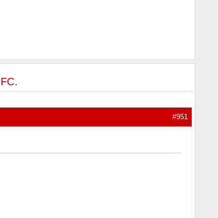
 FC.
#951