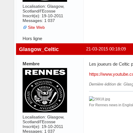
Localisation: Glasgow,
Scotland/l'Ecosse
Inscrit(e): 19-10-2011
Messages: 1 037
Site Web
Hors ligne
Glasgow_Celtic
21-03-2015 00:18:09
Membre
Les joueurs de Celtic 
https://www.youtub
Dernière édition de: Glas
For Rennes news in Engl
Localisation: Glasgow,
Scotland/l'Ecosse
Inscrit(e): 19-10-2011
Messages: 1 037