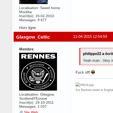
Localisation: Sweet home
Mockba
Inscrit(e): 19-02-2010
Messages: 9 677
Hors ligne
Glasgow_Celtic
11-04-2015 12:54:59
Membre
philippe22 a écrit
Yeah man . Very
Fuck off!
For Rennes news in Engl
Localisation: Glasgow,
Scotland/l'Ecosse
Inscrit(e): 19-10-2011
Messages: 1 037
Site Web