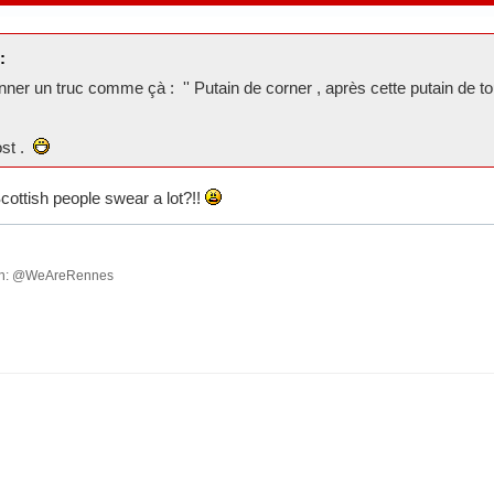
:
nner un truc comme çà : '' Putain de corner , après cette putain de t
ost .
cottish people swear a lot?!!
ish: @WeAreRennes