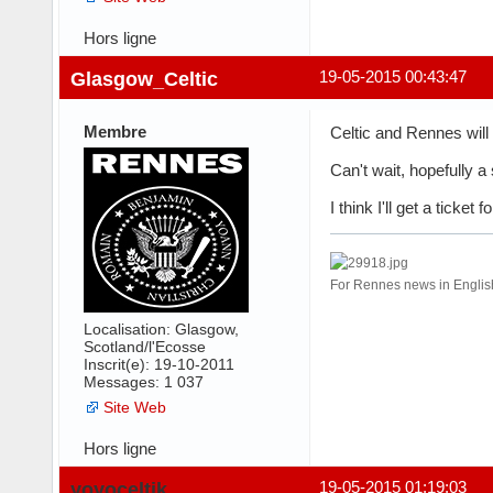
Hors ligne
Glasgow_Celtic
19-05-2015 00:43:47
Membre
Celtic and Rennes will
Can't wait, hopefully 
I think I'll get a ticke
For Rennes news in Engl
Localisation: Glasgow,
Scotland/l'Ecosse
Inscrit(e): 19-10-2011
Messages: 1 037
Site Web
Hors ligne
yoyoceltik
19-05-2015 01:19:03