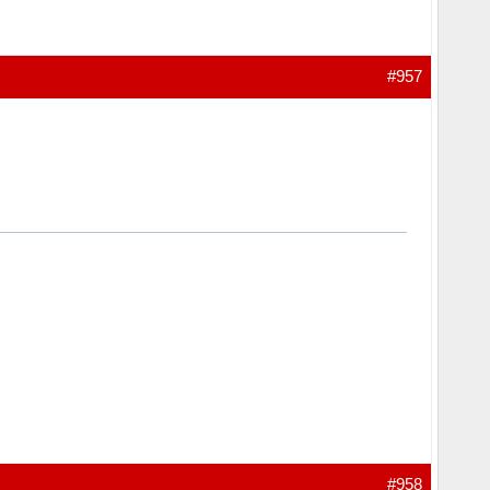
#957
#958