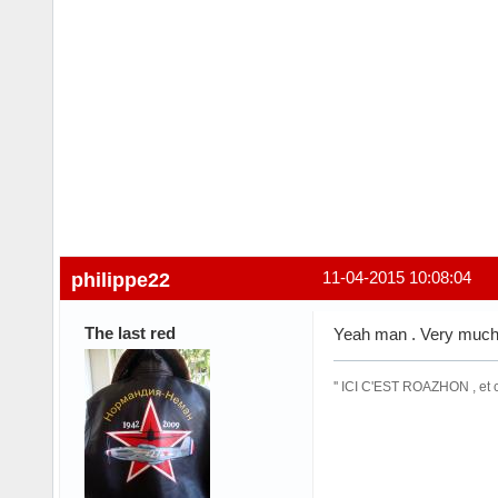
philippe22
11-04-2015 10:08:04
The last red
Yeah man . Very muc
'' ICI C'EST ROAZHON , et