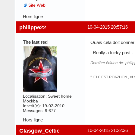
Site Web
Hors ligne
philippe22
10-04-2015 20:57:16
The last red
Ouais cela doit donner 
Really a fucky post 
Dernière édition de: phil
'' ICI C'EST ROAZHON , et
Localisation: Sweet home
Mockba
Inscrit(e): 19-02-2010
Messages: 9 677
Hors ligne
Glasgow_Celtic
10-04-2015 21:22:36