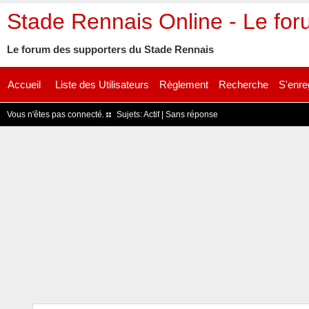
Stade Rennais Online - Le fo
Le forum des supporters du Stade Rennais
Accueil
Liste des Utilisateurs
Règlement
Recherche
S'enre
Vous n'êtes pas connecté.
Sujets:
Actif
|
Sans réponse