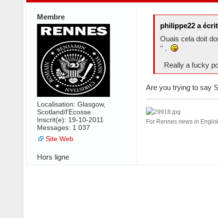
Membre
philippe22 a écrit
Ouais cela doit do
'' .
Really a fucky p
Are you trying to say S
Localisation: Glasgow,
Scotland/l'Ecosse
Inscrit(e): 19-10-2011
For Rennes news in Engl
Messages: 1 037
Site Web
Hors ligne