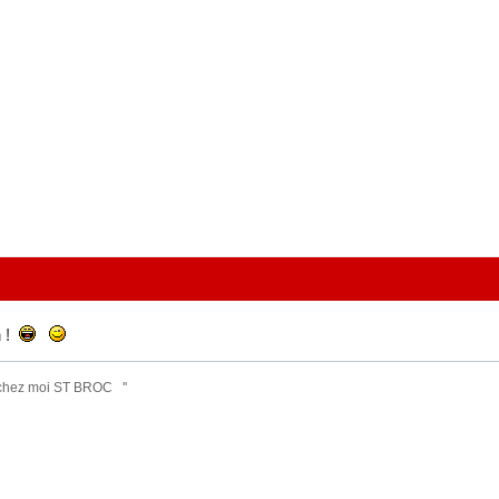
h !
 chez moi ST BROC ''