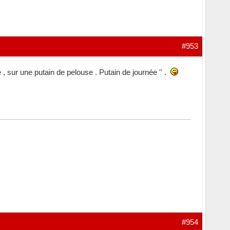
#953
, sur une putain de pelouse . Putain de journée '' .
#954