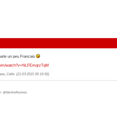
parle un peu Francais
e.com/watch?v=NLFEmqrzTqM
gow_Celtic (21-03-2015 00:19:56)
ish: @WeAreRennes