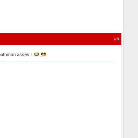
#5
 southman asses !