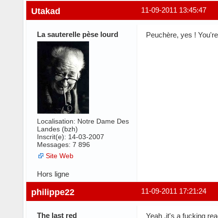
Utakad
11-09-2011 13:45:47
La sauterelle pèse lourd
Peuchère, yes ! You're
Localisation: Notre Dame Des
Landes (bzh)
Inscrit(e): 14-03-2007
Messages: 7 896
Site Web
Hors ligne
philippe22
11-09-2011 17:21:24
The last red
Yeah ,it's a fucking re