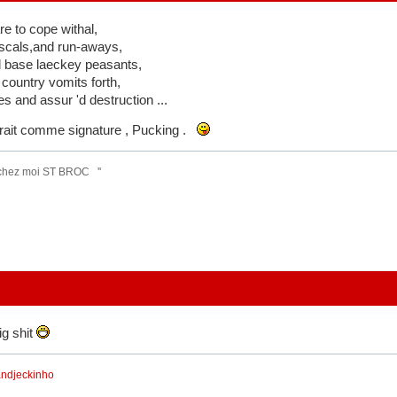
 to cope withal,
scals,and run-aways,
 base laeckey peasants,
 country vomits forth,
s and assur 'd destruction ...
erait comme signature , Pucking .
 chez moi ST BROC ''
ig shit
andjeckinho