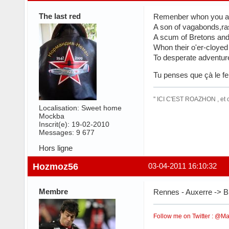
The last red
Remenber whon you are
A son of vagabonds,ra
A scum of Bretons and
Whon their o'er-cloyed
To desperate adventure
Tu penses que çà le f
'' ICI C'EST ROAZHON , et
Localisation: Sweet home
Mockba
Inscrit(e): 19-02-2010
Messages: 9 677
Hors ligne
Hozmoz56
03-04-2011 16:10:32
Membre
Rennes - Auxerre -> B
Follow me on Twitter : @M