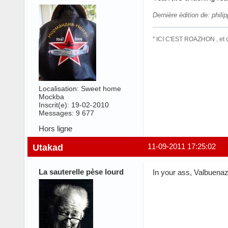
Dernière édition de: phil
'' ICI C'EST ROAZHON , et
Localisation: Sweet home
Mockba
Inscrit(e): 19-02-2010
Messages: 9 677
Hors ligne
Utakad
11-09-2011 17:25:02
La sauterelle pèse lourd
In your ass, Valbuena