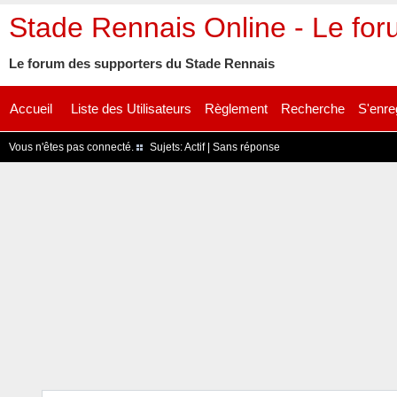
Stade Rennais Online - Le fo
Le forum des supporters du Stade Rennais
Accueil
Liste des Utilisateurs
Règlement
Recherche
S'enre
Vous n'êtes pas connecté.
Sujets:
Actif
|
Sans réponse