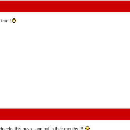
 true !
adnecks this guys ,and paf in their mouths !!!