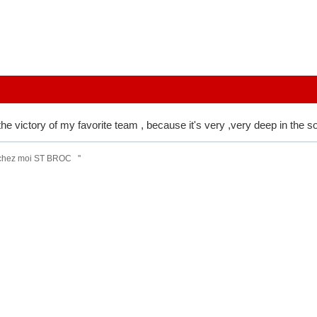
the victory of my favorite team , because it's very ,very deep in the
 chez moi ST BROC ''