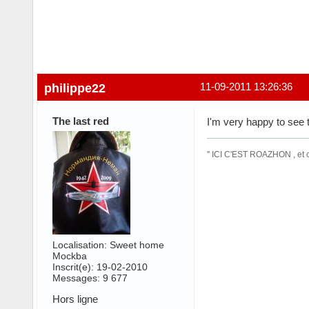
philippe22
11-09-2011 13:26:36
The last red
I'm very happy to see 
'' ICI C'EST ROAZHON , et
Localisation: Sweet home
Mockba
Inscrit(e): 19-02-2010
Messages: 9 677
Hors ligne