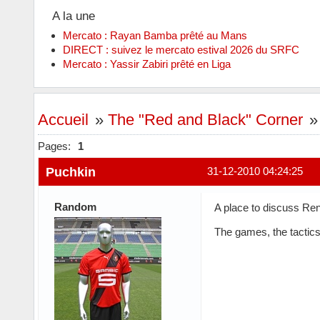
A la une
Mercato : Rayan Bamba prêté au Mans
DIRECT : suivez le mercato estival 2026 du SRFC
Mercato : Yassir Zabiri prêté en Liga
Accueil
»
The "Red and Black" Corner
Pages:
1
Puchkin
31-12-2010 04:24:25
Random
A place to discuss Ren
The games, the tactics