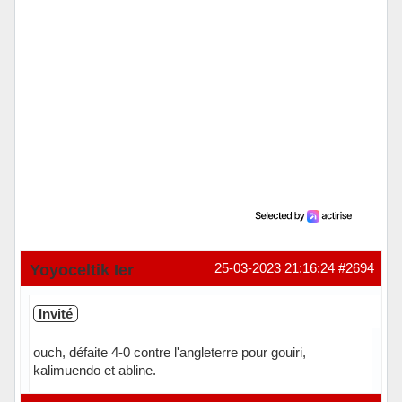
Yoyoceltik Ier
25-03-2023 21:16:24
#2694
Invité
ouch, défaite 4-0 contre l'angleterre pour gouiri,
kalimuendo et abline.