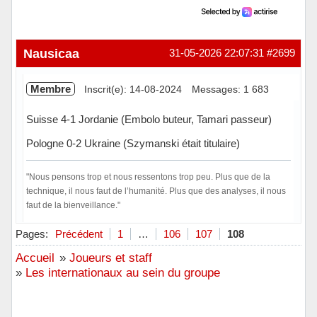
Nausicaa
31-05-2026 22:07:31
#2699
Membre
Inscrit(e): 14-08-2024
Messages: 1 683
Suisse 4-1 Jordanie (Embolo buteur, Tamari passeur)
Pologne 0-2 Ukraine (Szymanski était titulaire)
"Nous pensons trop et nous ressentons trop peu. Plus que de la
technique, il nous faut de l’humanité. Plus que des analyses, il nous
faut de la bienveillance."
Hors ligne
Pages:
Précédent
1
…
106
107
108
Accueil
»
Joueurs et staff
»
Les internationaux au sein du groupe