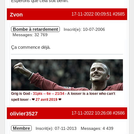
Esperons que cela soit bénin.
Hors ligne
Zvon
17-11-2022 00:09:51
#2685
Bombe à retardement
Inscrit(e): 10-07-2006
Messages: 32 769
Ça commence déjà.
Grig is God -
31pts -- 6e -- 21/34
- A looser is a loser who can't
spell loser - ❤
27 avril 2019
❤
Hors ligne
olivier3527
17-11-2022 10:26:08
#2686
Membre
Inscrit(e): 07-11-2013
Messages: 4 439