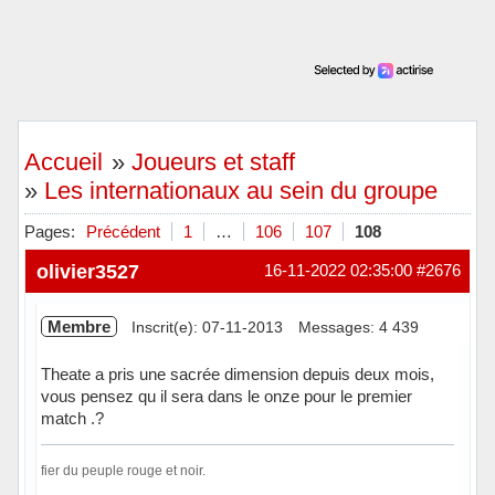
Accueil
»
Joueurs et staff
»
Les internationaux au sein du groupe
Pages:
Précédent
1
…
106
107
108
olivier3527
16-11-2022 02:35:00
#2676
Membre
Inscrit(e): 07-11-2013
Messages: 4 439
Theate a pris une sacrée dimension depuis deux mois,
vous pensez qu il sera dans le onze pour le premier
match .?
fier du peuple rouge et noir.