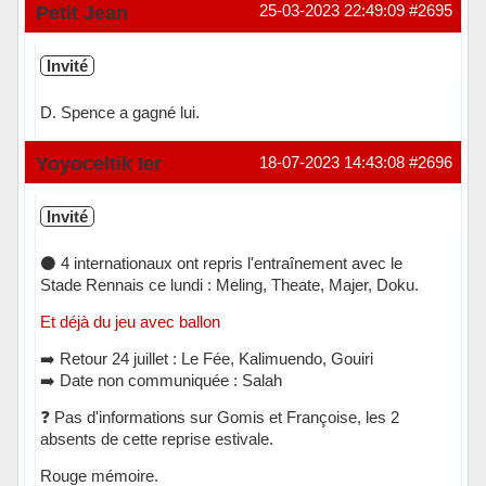
Petit Jean
25-03-2023 22:49:09
#2695
Invité
D. Spence a gagné lui.
Yoyoceltik Ier
18-07-2023 14:43:08
#2696
Invité
⚫ 4 internationaux ont repris l'entraînement avec le
Stade Rennais ce lundi : Meling, Theate, Majer, Doku.
Et déjà du jeu avec ballon
➡️ Retour 24 juillet : Le Fée, Kalimuendo, Gouiri
➡️ Date non communiquée : Salah
❓ Pas d'informations sur Gomis et Françoise, les 2
absents de cette reprise estivale.
Rouge mémoire.