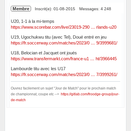
Membre
Inscrit(e): 01-08-2015
Messages: 4 248
U20, 1-1 à la mi-temps
https://www.scorebar.com/live/23019-290 … rlands-u20
U19, Ugochukwu titu (avec Tel), Doué entré en jeu
https://fr.soccerway.com/matches/2023/0 … 9/3999681/
U18, Belocian et Jacquet ont joués
https://www.transfermarkt.com/france-u1 … ht/3966445
Lambourde titu avec les U17
https://fr.soccerway.com/matches/2023/0 … 7/3999261/
Ouvrez facilement un sujet "Jour de Match" pour le prochain match
de championnat, coupe etc -->
https://gitlab.com/froodge-group/jour-
de-match
Hors ligne