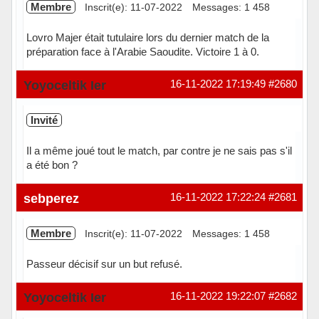
Membre
Inscrit(e): 11-07-2022
Messages: 1 458
Lovro Majer était tutulaire lors du dernier match de la
préparation face à l'Arabie Saoudite. Victoire 1 à 0.
Hors ligne
Yoyoceltik Ier
16-11-2022 17:19:49
#2680
Invité
Il a même joué tout le match, par contre je ne sais pas s'il
a été bon ?
sebperez
16-11-2022 17:22:24
#2681
Membre
Inscrit(e): 11-07-2022
Messages: 1 458
Passeur décisif sur un but refusé.
Hors ligne
Yoyoceltik Ier
16-11-2022 19:22:07
#2682