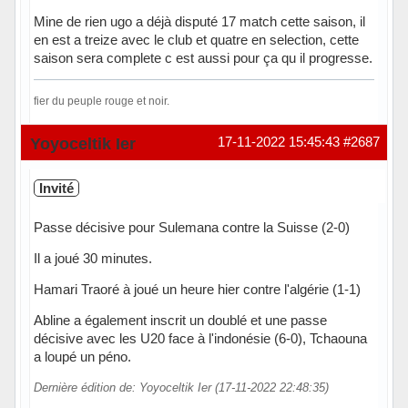
Mine de rien ugo a déjà disputé 17 match cette saison, il
en est a treize avec le club et quatre en selection, cette
saison sera complete c est aussi pour ça qu il progresse.
fier du peuple rouge et noir.
Hors ligne
Yoyoceltik Ier
17-11-2022 15:45:43
#2687
Invité
Passe décisive pour Sulemana contre la Suisse (2-0)
Il a joué 30 minutes.
Hamari Traoré à joué un heure hier contre l'algérie (1-1)
Abline a également inscrit un doublé et une passe
décisive avec les U20 face à l'indonésie (6-0), Tchaouna
a loupé un péno.
Dernière édition de: Yoyoceltik Ier (17-11-2022 22:48:35)