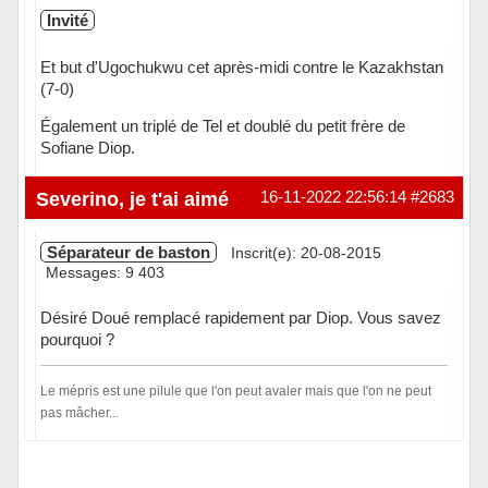
Invité
Et but d'Ugochukwu cet après-midi contre le Kazakhstan
(7-0)
Également un triplé de Tel et doublé du petit frère de
Sofiane Diop.
Severino, je t'ai aimé
16-11-2022 22:56:14
#2683
Séparateur de baston
Inscrit(e): 20-08-2015
Messages: 9 403
Désiré Doué remplacé rapidement par Diop. Vous savez
pourquoi ?
Le mépris est une pilule que l'on peut avaler mais que l'on ne peut
pas mâcher...
Hors ligne