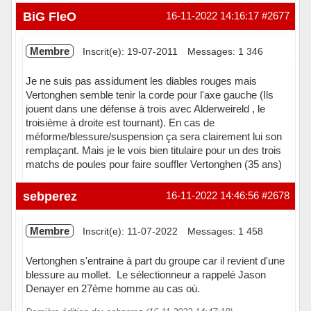
Hors ligne
BiG FleO
16-11-2022 14:16:17
#2677
Membre
Inscrit(e): 19-07-2011
Messages: 1 346
Je ne suis pas assidument les diables rouges mais
Vertonghen semble tenir la corde pour l'axe gauche (Ils
jouent dans une défense à trois avec Alderweireld , le
troisième à droite est tournant). En cas de
méforme/blessure/suspension ça sera clairement lui son
remplaçant. Mais je le vois bien titulaire pour un des trois
matchs de poules pour faire souffler Vertonghen (35 ans)
Hors ligne
sebperez
16-11-2022 14:46:56
#2678
Membre
Inscrit(e): 11-07-2022
Messages: 1 458
Vertonghen s'entraine à part du groupe car il revient d'une
blessure au mollet. Le sélectionneur a rappelé Jason
Denayer en 27ème homme au cas où.