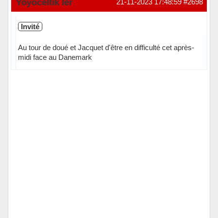
Yoyoceltik Ier
21-11-2023 17:48:59
#2698
Invité
Au tour de doué et Jacquet d'être en difficulté cet après-
midi face au Danemark