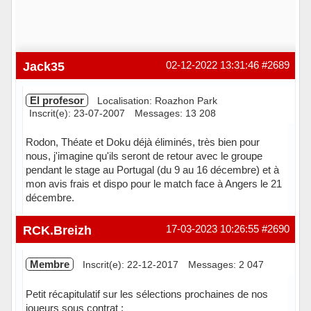
Jack35
02-12-2022 13:31:46
#2689
El profesor
Localisation: Roazhon Park
Inscrit(e): 23-07-2007
Messages: 13 208
Rodon, Théate et Doku déjà éliminés, très bien pour
nous, j'imagine qu'ils seront de retour avec le groupe
pendant le stage au Portugal (du 9 au 16 décembre) et à
mon avis frais et dispo pour le match face à Angers le 21
décembre.
Hors ligne
RCK.Breizh
17-03-2023 10:26:55
#2690
Membre
Inscrit(e): 22-12-2017
Messages: 2 047
Petit récapitulatif sur les sélections prochaines de nos
joueurs sous contrat :