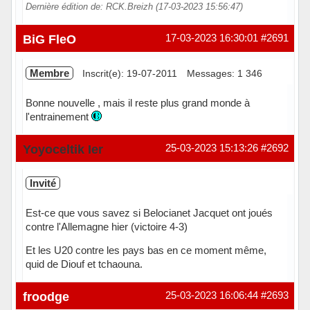
Dernière édition de: RCK.Breizh (17-03-2023 15:56:47)
Hors ligne
BiG FleO
17-03-2023 16:30:01
#2691
Membre
Inscrit(e): 19-07-2011
Messages: 1 346
Bonne nouvelle , mais il reste plus grand monde à
l'entrainement
Hors ligne
Yoyoceltik Ier
25-03-2023 15:13:26
#2692
Invité
Est-ce que vous savez si Belocianet Jacquet ont joués
contre l'Allemagne hier (victoire 4-3)
Et les U20 contre les pays bas en ce moment même,
quid de Diouf et tchaouna.
froodge
25-03-2023 16:06:44
#2693