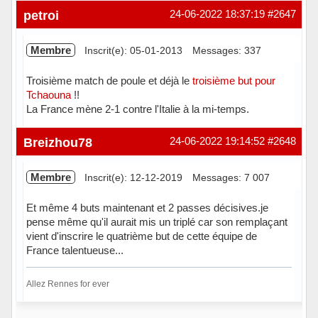
Hors ligne
petroi
24-06-2022 18:37:19
#2647
Membre
Inscrit(e): 05-01-2013
Messages: 337
Troisième match de poule et déjà le
troisième but pour
Tchaouna
!!
La France mène 2-1 contre l'Italie à la mi-temps.
Hors ligne
Breizhou78
24-06-2022 19:14:52
#2648
Membre
Inscrit(e): 12-12-2019
Messages: 7 007
Et même 4 buts maintenant et 2 passes décisives.je
pense même qu'il aurait mis un triplé car son remplaçant
vient d'inscrire le quatrième but de cette équipe de
France talentueuse...
Allez Rennes for ever
Hors ligne