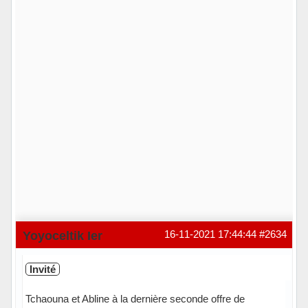
Yoyoceltik Ier
16-11-2021 17:44:44
#2634
Invité
Tchaouna et Abline à la dernière seconde offre de