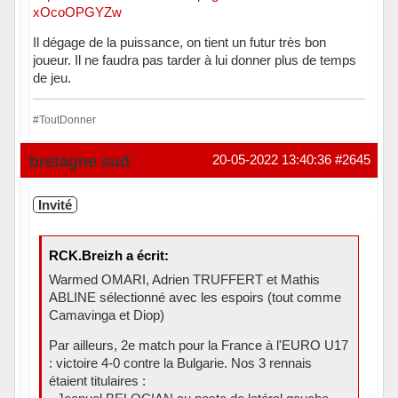
xOcoOPGYZw
Il dégage de la puissance, on tient un futur très bon
joueur. Il ne faudra pas tarder à lui donner plus de temps
de jeu.
#ToutDonner
Hors ligne
bretagne sud
20-05-2022 13:40:36
#2645
Invité
RCK.Breizh a écrit:
Warmed OMARI, Adrien TRUFFERT et Mathis
ABLINE sélectionné avec les espoirs (tout comme
Camavinga et Diop)
Par ailleurs, 2e match pour la France à l'EURO U17
: victoire 4-0 contre la Bulgarie. Nos 3 rennais
étaient titulaires :