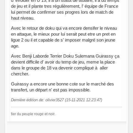
d' évoluer en U 19, il a un statut de titulaire, il a du temps
de jeu et il plante tres régulièrement, l' équipe de France
lui permet de confirmer ses progres lors de match de
haut niveau.
Avec le retour de doku qui va encore densifer le niveau
en attaque, le mieux pour lui serait peut etre un pret en
ligue 2 ou il et capable de s' imposer malgré son jeune
age.
Avec Benji Laborde Terrier Doku Sulemana Guirassy ça
devient difficile d' avoir du temp de jeu, meme la place
dans le groupe de 18 va devenir compliqué à aller
chercher.
Guirassy a encore une bonne cote sur le marché des
transfert, un départ n' est pas impossible.
Dernière édition de: olivier3527 (15-11-2021 12:23:47)
fier du peuple rouge et noir.
Hors ligne