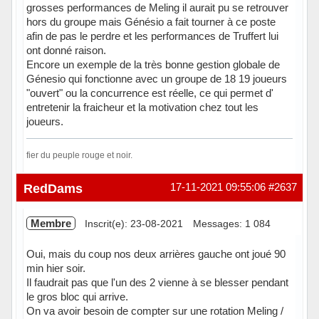
grosses performances de Meling il aurait pu se retrouver
hors du groupe mais Génésio a fait tourner à ce poste
afin de pas le perdre et les performances de Truffert lui
ont donné raison.
Encore un exemple de la très bonne gestion globale de
Génesio qui fonctionne avec un groupe de 18 19 joueurs
"ouvert" ou la concurrence est réelle, ce qui permet d'
entretenir la fraicheur et la motivation chez tout les
joueurs.
fier du peuple rouge et noir.
Hors ligne
RedDams
17-11-2021 09:55:06
#2637
Membre
Inscrit(e): 23-08-2021
Messages: 1 084
Oui, mais du coup nos deux arrières gauche ont joué 90
min hier soir.
Il faudrait pas que l'un des 2 vienne à se blesser pendant
le gros bloc qui arrive.
On va avoir besoin de compter sur une rotation Meling /