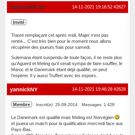
Hors ligne
Yoyoceltik Ier
14-11-2021 19:16:52
#2627
Invité
Traoré remplaçant cet après midi, Majer n'est pas
rentré... C'est très bien pour le moment nous allons
récupérer des joueurs frais pour samedi.
Sulemana étant suspendu de toute façon, il ne reste plus
qu'Aguerd et Meling qu'il serait sympa de faire souffler, le
Maroc et le Danemark étant déjà qualifié, on peut
l'espérer. Il y aussi Truffert avec les espoirs.
yannickNY
14-11-2021 19:46:28
#2628
Membre
Inscrit(e): 25-08-2014
Messages: 1 428
Le Danemark est qualifié mais Meling est Norvégien
et jouera un match pour la qualification mercredi face aux
Pays-Bas.