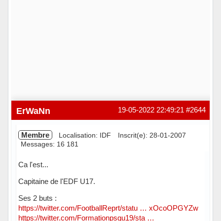
ErWaNn
19-05-2022 22:49:21
#2644
Membre
Localisation: IDF
Inscrit(e): 28-01-2007
Messages: 16 181
Ca l'est...
Capitaine de l'EDF U17.
Ses 2 buts :
https://twitter.com/FootballReprt/statu … xOcoOPGYZw
https://twitter.com/Formationpsgu19/sta …