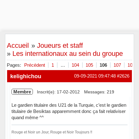
Accueil
»
Joueurs et staff
»
Les internationaux au sein du groupe
Pages:
Précédent
1
…
104
105
106
107
108
kelighichou
09-09-2021 09:47:48
#2626
Membre
Inscrit(e): 17-02-2012
Messages: 219
Le gardien titulaire des U21 de la Turquie, c’est le gardien
titulaire de Besiktas apparemment donc ça fait relativiser
quand même ^^
Rouge et Noir un Jour, Rouge et Noir Toujours !!