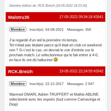
Dernière édition de: RCK.Breizh (16-05-2022 18:23:26)
Hors ligne
Malotru35
17-05-2022 09:34:18
#2641
Membre
Inscrit(e): 04-08-2021
Messages: 356
J'ai regardé d'un œil la première mi-temps.
Tel n'était pas titulaire parce qu'il était en club ce weekend
non ? Si c'est le cas, on devrait le voir d'entrée sur le
prochain match. Le sélectionneur qui le fait entrer à 4-0,
en face ils ont dû halluciner
Hors ligne
RCK.Breizh
19-05-2022 22:24:59
#2642
Membre
Inscrit(e): 22-12-2017
Messages: 2 047
Warmed OMARI, Adrien TRUFFERT et Mathis ABLINE
sélectionné avec les espoirs (tout comme Camavinga et
Diop)