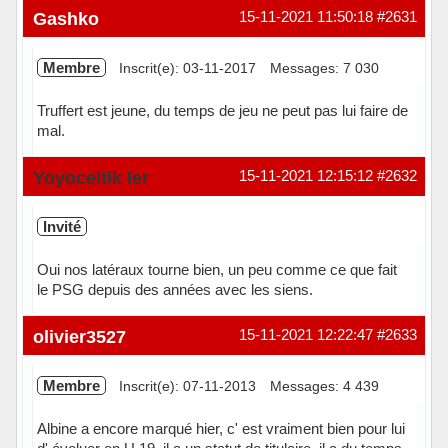
Hors ligne
Gashko
15-11-2021 11:50:18
#2631
Membre
Inscrit(e): 03-11-2017
Messages: 7 030
Truffert est jeune, du temps de jeu ne peut pas lui faire de
mal.
Hors ligne
Yoyoceltik Ier
15-11-2021 12:15:12
#2632
Invité
Oui nos latéraux tourne bien, un peu comme ce que fait
le PSG depuis des années avec les siens.
olivier3527
15-11-2021 12:22:47
#2633
Membre
Inscrit(e): 07-11-2013
Messages: 4 439
Albine a encore marqué hier, c' est vraiment bien pour lui