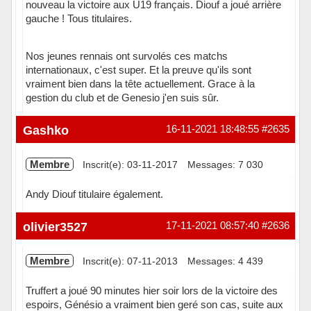
nouveau la victoire aux U19 français. Diouf a joué arrière
gauche ! Tous titulaires.
Nos jeunes rennais ont survolés ces matchs
internationaux, c'est super. Et la preuve qu'ils sont
vraiment bien dans la tête actuellement. Grace à la
gestion du club et de Genesio j'en suis sûr.
Gashko
16-11-2021 18:48:55
#2635
Membre
Inscrit(e): 03-11-2017
Messages: 7 030
Andy Diouf titulaire également.
Hors ligne
olivier3527
17-11-2021 08:57:40
#2636
Membre
Inscrit(e): 07-11-2013
Messages: 4 439
Truffert a joué 90 minutes hier soir lors de la victoire des
espoirs, Génésio a vraiment bien geré son cas, suite aux