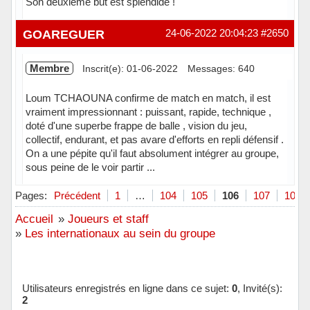
Son deuxième but est splendide !
Hors ligne
GOAREGUER
24-06-2022 20:04:23
#2650
Membre
Inscrit(e): 01-06-2022
Messages: 640
Loum TCHAOUNA confirme de match en match, il est
vraiment impressionnant : puissant, rapide, technique ,
doté d'une superbe frappe de balle , vision du jeu,
collectif, endurant, et pas avare d'efforts en repli défensif .
On a une pépite qu'il faut absolument intégrer au groupe,
sous peine de le voir partir ...
Hors ligne
Pages:
Précédent
1
…
104
105
106
107
108
Accueil
»
Joueurs et staff
»
Les internationaux au sein du groupe
Utilisateurs enregistrés en ligne dans ce sujet:
0
, Invité(s):
2