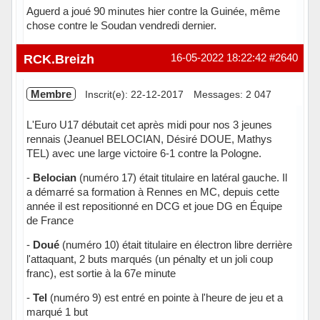
Aguerd a joué 90 minutes hier contre la Guinée, même
chose contre le Soudan vendredi dernier.
Hors ligne
RCK.Breizh
16-05-2022 18:22:42
#2640
Membre
Inscrit(e): 22-12-2017
Messages: 2 047
L'Euro U17 débutait cet après midi pour nos 3 jeunes
rennais (Jeanuel BELOCIAN, Désiré DOUE, Mathys
TEL) avec une large victoire 6-1 contre la Pologne.
-
Belocian
(numéro 17) était titulaire en latéral gauche. Il
a démarré sa formation à Rennes en MC, depuis cette
année il est repositionné en DCG et joue DG en Équipe
de France
-
Doué
(numéro 10) était titulaire en électron libre derrière
l'attaquant, 2 buts marqués (un pénalty et un joli coup
franc), est sortie à la 67e minute
-
Tel
(numéro 9) est entré en pointe à l'heure de jeu et a
marqué 1 but