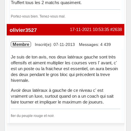
Truffert tous les 2 matchs quasiment.
Portez-vous bien. Tenez-vous mal.
Hors ligne
olivier3527
17-11-2021 10:53:35
#2638
Membre
Inscrit(e): 07-11-2013
Messages: 4 439
Je suis de ton avis, nos deux latéraux gauche sont très
offensifs et aiment multiplier les courses vers l' avant, c'
est un poste ou la fraicheur est essentiel, on aura besoin
des deux pendant le gros bloc qui précedent la treve
hivernale.
Avoir deux latéraux à gauche de ce niveau c' est
vraiment un luxe, surtout quand on a un coach qui sait
faire tourner et impliquer le maximum de joueurs.
fier du peuple rouge et noir.
Hors ligne