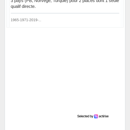
3 pays (PB, Norvège, Turquie) pour 2 places dont 1 seule
qualif directe.
1965-1971-2019-...
Hors ligne