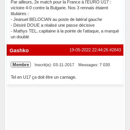
Par ailleurs, 2e match pour la France à l'EURO U17 :
victoire 4-0 contre la Bulgarie. Nos 3 rennais étaient
titulaires :
- Jeanuel BELOCIAN au poste de latéral gauche
- Désiré DOUE a réalisé une passe décisive
- Mathys TEL, capitaine à la pointe de l'attaque, a marqué
un doublé
Hors ligne
Gashko
19-05-2022 22:44:26
#2643
Membre
Inscrit(e): 03-11-2017
Messages: 7 030
Tel en U17 ça doit être un carnage.
Hors ligne