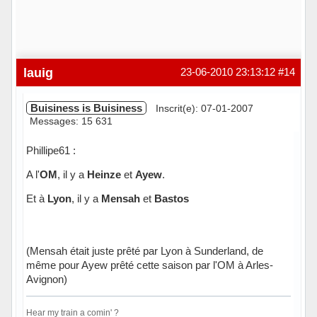
lauig
23-06-2010 23:13:12
#14
Buisiness is Buisiness
Inscrit(e): 07-01-2007
Messages: 15 631
Phillipe61 :
A l'
OM
, il y a
Heinze
et
Ayew
.
Et à
Lyon
, il y a
Mensah
et
Bastos
(Mensah était juste prêté par Lyon à Sunderland, de
même pour Ayew prêté cette saison par l'OM à Arles-
Avignon)
Hear my train a comin' ?