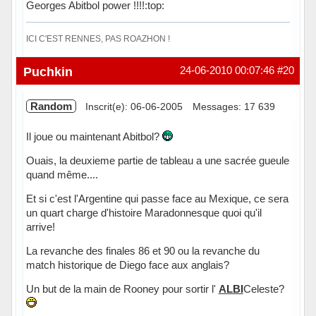
Georges Abitbol power !!!!:top:
ICI C'EST RENNES, PAS ROAZHON !
Hors ligne
Puchkin
24-06-2010 00:07:46
#20
Random
Inscrit(e): 06-06-2005
Messages: 17 639
Il joue ou maintenant Abitbol?
Ouais, la deuxieme partie de tableau a une sacrée gueule
quand même....
Et si c'est l'Argentine qui passe face au Mexique, ce sera
un quart charge d'histoire Maradonnesque quoi qu'il
arrive!
La revanche des finales 86 et 90 ou la revanche du
match historique de Diego face aux anglais?
Un but de la main de Rooney pour sortir l'
ALBI
Celeste?