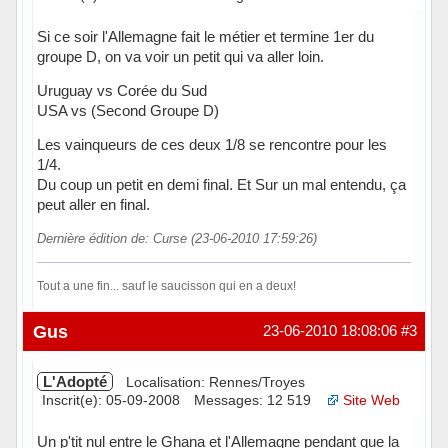
Si ce soir l'Allemagne fait le métier et termine 1er du
groupe D, on va voir un petit qui va aller loin.
Uruguay vs Corée du Sud
USA vs (Second Groupe D)
Les vainqueurs de ces deux 1/8 se rencontre pour les
1/4.
Du coup un petit en demi final. Et Sur un mal entendu, ça
peut aller en final.
Dernière édition de: Curse (23-06-2010 17:59:26)
Tout a une fin... sauf le saucisson qui en a deux!
Hors ligne
Gus
23-06-2010 18:08:06
#3
L'Adopté
Localisation: Rennes/Troyes
Inscrit(e): 05-09-2008
Messages: 12 519
Site Web
Un p'tit nul entre le Ghana et l'Allemagne pendant que la