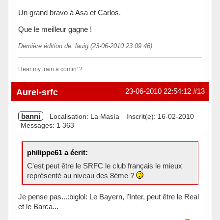
Un grand bravo à Asa et Carlos.
Que le meilleur gagne !
Dernière édition de: lauig (23-06-2010 23:09:46)
Hear my train a comin' ?
Hors ligne
Aurel-srfc
23-06-2010 22:54:12
#13
banni
Localisation: La Masía
Inscrit(e): 16-02-2010
Messages: 1 363
philippe61 a écrit:
C'est peut être le SRFC le club français le mieux
représenté au niveau des 8éme ?
Je pense pas...:biglol: Le Bayern, l'Inter, peut être le Real
et le Barca...