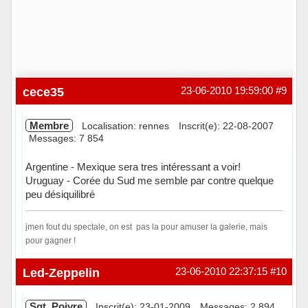
cece35
23-06-2010 19:59:00
#9
Membre
Localisation: rennes
Inscrit(e): 22-08-2007
Messages: 7 854
Argentine - Mexique sera tres intéressant a voir!
Uruguay - Corée du Sud me semble par contre quelque
peu désiquilibré
jmen fout du spectale, on est pas la pour amuser la galerie, mais
pour gagner !
Hors ligne
Led-Zeppelin
23-06-2010 22:37:15
#10
Sgt. Poivre
Inscrit(e): 23-01-2009
Messages: 2 894