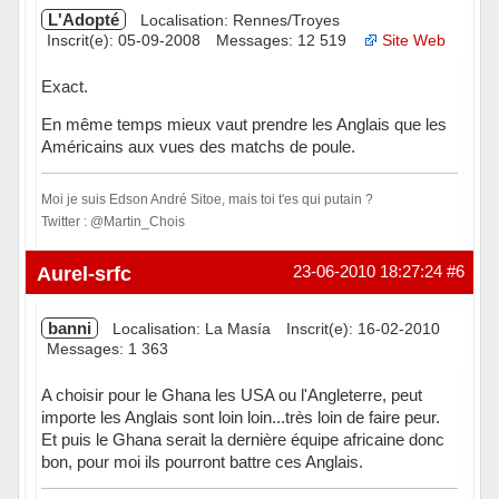
L'Adopté
Localisation: Rennes/Troyes
Inscrit(e): 05-09-2008
Messages: 12 519
Site Web
Exact.
En même temps mieux vaut prendre les Anglais que les
Américains aux vues des matchs de poule.
Moi je suis Edson André Sitoe, mais toi t'es qui putain ?
Twitter : @Martin_Chois
Hors ligne
Aurel-srfc
23-06-2010 18:27:24
#6
banni
Localisation: La Masía
Inscrit(e): 16-02-2010
Messages: 1 363
A choisir pour le Ghana les USA ou l'Angleterre, peut
importe les Anglais sont loin loin...très loin de faire peur.
Et puis le Ghana serait la dernière équipe africaine donc
bon, pour moi ils pourront battre ces Anglais.