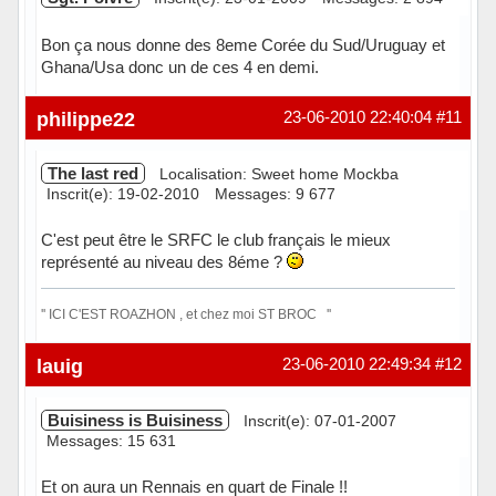
Bon ça nous donne des 8eme Corée du Sud/Uruguay et
Ghana/Usa donc un de ces 4 en demi.
Hors ligne
philippe22
23-06-2010 22:40:04
#11
The last red
Localisation: Sweet home Mockba
Inscrit(e): 19-02-2010
Messages: 9 677
C'est peut être le SRFC le club français le mieux
représenté au niveau des 8éme ?
'' ICI C'EST ROAZHON , et chez moi ST BROC ''
Hors ligne
lauig
23-06-2010 22:49:34
#12
Buisiness is Buisiness
Inscrit(e): 07-01-2007
Messages: 15 631
Et on aura un Rennais en quart de Finale !!