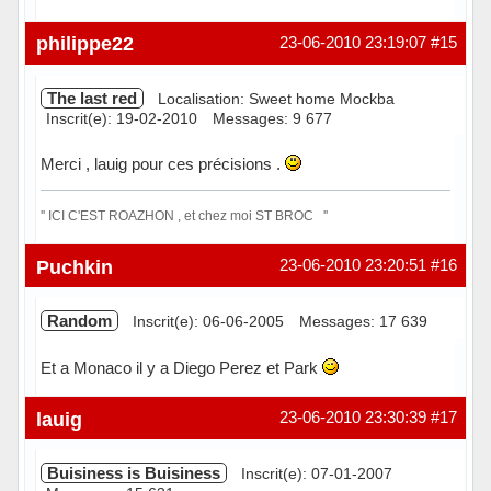
Hors ligne
philippe22
23-06-2010 23:19:07
#15
The last red
Localisation: Sweet home Mockba
Inscrit(e): 19-02-2010
Messages: 9 677
Merci , lauig pour ces précisions .
'' ICI C'EST ROAZHON , et chez moi ST BROC ''
Hors ligne
Puchkin
23-06-2010 23:20:51
#16
Random
Inscrit(e): 06-06-2005
Messages: 17 639
Et a Monaco il y a Diego Perez et Park
Hors ligne
lauig
23-06-2010 23:30:39
#17
Buisiness is Buisiness
Inscrit(e): 07-01-2007