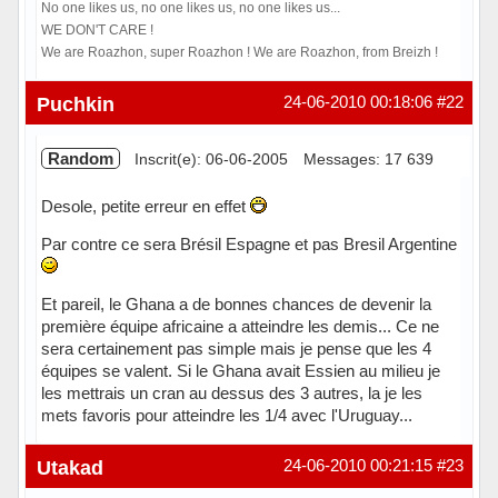
No one likes us, no one likes us, no one likes us...
WE DON'T CARE !
We are Roazhon, super Roazhon ! We are Roazhon, from Breizh !
Hors ligne
Puchkin
24-06-2010 00:18:06
#22
Random
Inscrit(e): 06-06-2005
Messages: 17 639
Desole, petite erreur en effet
Par contre ce sera Brésil Espagne et pas Bresil Argentine
Et pareil, le Ghana a de bonnes chances de devenir la
première équipe africaine a atteindre les demis... Ce ne
sera certainement pas simple mais je pense que les 4
équipes se valent. Si le Ghana avait Essien au milieu je
les mettrais un cran au dessus des 3 autres, la je les
mets favoris pour atteindre les 1/4 avec l'Uruguay...
Hors ligne
Utakad
24-06-2010 00:21:15
#23