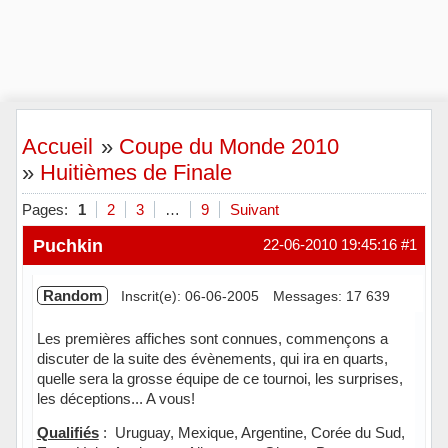
Accueil
»
Coupe du Monde 2010
»
Huitièmes de Finale
Pages:
1
2
3
…
9
Suivant
Puchkin
22-06-2010 19:45:16
#1
Random
Inscrit(e): 06-06-2005
Messages: 17 639
Les premières affiches sont connues, commençons a
discuter de la suite des évènements, qui ira en quarts,
quelle sera la grosse équipe de ce tournoi, les surprises,
les déceptions... A vous!
Qualifiés
: Uruguay, Mexique, Argentine, Corée du Sud,