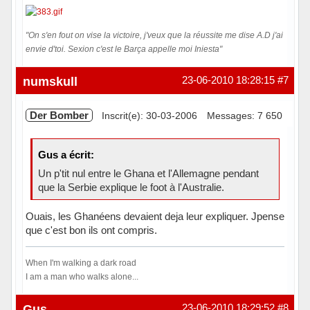
"On s'en fout on vise la victoire, j'veux que la réussite me dise A.D j'ai
envie d'toi. Sexion c'est le Barça appelle moi Iniesta"
Hors ligne
numskull
23-06-2010 18:28:15
#7
Der Bomber
Inscrit(e): 30-03-2006
Messages: 7 650
Gus a écrit:
Un p'tit nul entre le Ghana et l'Allemagne pendant
que la Serbie explique le foot à l'Australie.
Ouais, les Ghanéens devaient deja leur expliquer. Jpense
que c'est bon ils ont compris.
When I'm walking a dark road
I am a man who walks alone...
Hors ligne
Gus
23-06-2010 18:29:52
#8