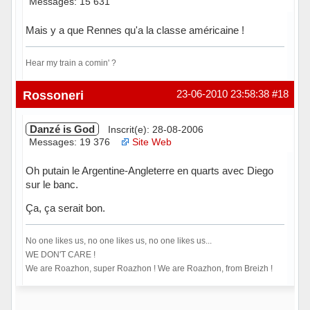
Messages: 15 631
Mais y a que Rennes qu'a la classe américaine !
Hear my train a comin' ?
Hors ligne
Rossoneri
23-06-2010 23:58:38
#18
Danzé is God
Inscrit(e): 28-08-2006
Messages: 19 376
Site Web
Oh putain le Argentine-Angleterre en quarts avec Diego
sur le banc.
Ça, ça serait bon.
No one likes us, no one likes us, no one likes us...
WE DON'T CARE !
We are Roazhon, super Roazhon ! We are Roazhon, from Breizh !
Hors ligne