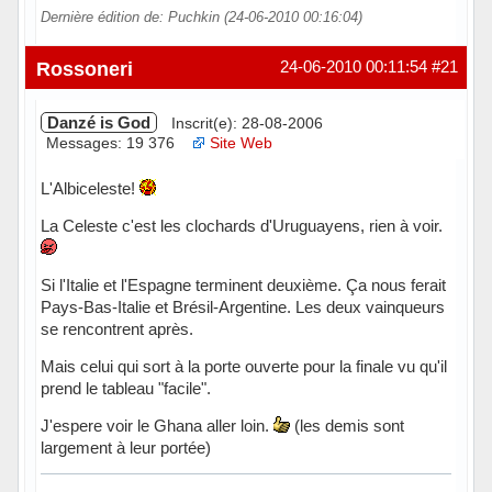
Dernière édition de: Puchkin (24-06-2010 00:16:04)
Hors ligne
Rossoneri
24-06-2010 00:11:54
#21
Danzé is God
Inscrit(e): 28-08-2006
Messages: 19 376
Site Web
L'Albiceleste!
La Celeste c'est les clochards d'Uruguayens, rien à voir.
Si l'Italie et l'Espagne terminent deuxième. Ça nous ferait
Pays-Bas-Italie et Brésil-Argentine. Les deux vainqueurs
se rencontrent après.
Mais celui qui sort à la porte ouverte pour la finale vu qu'il
prend le tableau "facile".
J'espere voir le Ghana aller loin.
(les demis sont
largement à leur portée)