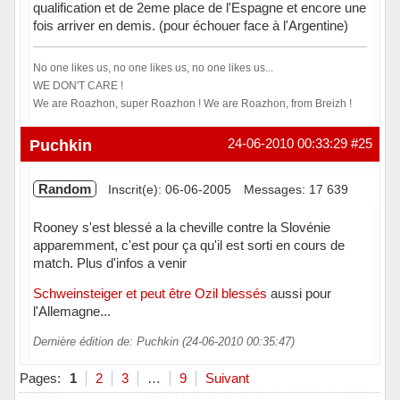
qualification et de 2eme place de l'Espagne et encore une
fois arriver en demis. (pour échouer face à l'Argentine)
No one likes us, no one likes us, no one likes us...
WE DON'T CARE !
We are Roazhon, super Roazhon ! We are Roazhon, from Breizh !
Hors ligne
Puchkin
24-06-2010 00:33:29
#25
Random
Inscrit(e): 06-06-2005
Messages: 17 639
Rooney s'est blessé a la cheville contre la Slovénie
apparemment, c'est pour ça qu'il est sorti en cours de
match. Plus d'infos a venir
Schweinsteiger et peut être Ozil blessés
aussi pour
l'Allemagne...
Dernière édition de: Puchkin (24-06-2010 00:35:47)
Hors ligne
Pages:
1
2
3
…
9
Suivant