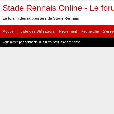
Stade Rennais Online - Le fo
Le forum des supporters du Stade Rennais
Accueil
Liste des Utilisateurs
Règlement
Recherche
S'enre
Vous n'êtes pas connecté.
Sujets:
Actif
|
Sans réponse