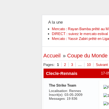
A la une
Mercato : Rayan Bamba prêté au 
DIRECT : suivez le mercato estiva
Mercato : Yassir Zabiri prêté en Liga
Accueil
»
Coupe du Monde
Pages:
1
2
3
…
10
Suivant
Clecle-Rennais
17-0
The Strike Team
Localisation: Rennes
Inscrit(e): 03-05-2009
Messages: 19 836