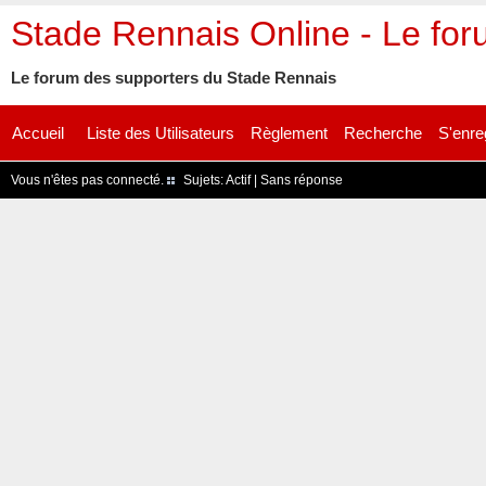
Stade Rennais Online - Le fo
Le forum des supporters du Stade Rennais
Accueil
Liste des Utilisateurs
Règlement
Recherche
S'enre
Vous n'êtes pas connecté.
Sujets:
Actif
|
Sans réponse