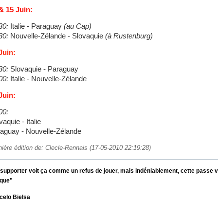
& 15 Juin:
30:
Italie - Paraguay
(au Cap)
30:
Nouvelle-Zélande - Slovaquie
(à Rustenburg)
Juin:
30:
Slovaquie - Paraguay
00:
Italie - Nouvelle-Zélande
Juin:
00:
vaquie - Italie
aguay - Nouvelle-Zélande
nière édition de: Clecle-Rennais (17-05-2010 22:19:28)
supporter voit ça comme un refus de jouer, mais indéniablement, cette passe ver
aque"
celo Bielsa