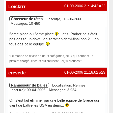
Hors ligne
Loïckrrr
01-09-2006 21:14:42
#22
Chasseur de têtes
Inscrit(e): 13-06-2006
Messages: 10 450
5eme place ou 6eme place
, et si Parker ne s'était
pas cassé un doigt , on serait en demi-final non ? ....en
tous cas belle équipe
"Le monde se divise en deux catégories, ceux qui tiennent un
pistolet chargé, et ceux qui creusent. Toi, tu creuses."
Hors ligne
crevette
01-09-2006 21:18:02
#23
Ramasseur de balles
Localisation: Rennes
Inscrit(e): 09-04-2006
Messages: 3 954
On s'est fait éliminer par une belle équipe de Grece qui
vient de battre les USA en demi...