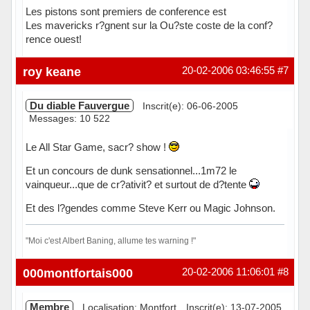
Les pistons sont premiers de conference est
Les mavericks r?gnent sur la Ou?ste coste de la conf?
rence ouest!
Hors ligne
roy keane
20-02-2006 03:46:55
#7
Du diable Fauvergue
Inscrit(e): 06-06-2005
Messages: 10 522
Le All Star Game, sacr? show !
Et un concours de dunk sensationnel...1m72 le
vainqueur...que de cr?ativit? et surtout de d?tente
Et des l?gendes comme Steve Kerr ou Magic Johnson.
"Moi c'est Albert Baning, allume tes warning !"
Hors ligne
000montfortais000
20-02-2006 11:06:01
#8
Membre
Localisation: Montfort
Inscrit(e): 13-07-2005