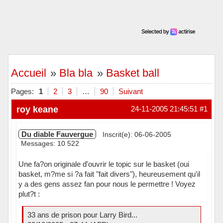
Accueil
»
Bla bla
»
Basket ball
Pages:
1
2
3
…
90
Suivant
roy keane
24-11-2005 21:45:51
#1
Du diable Fauvergue
Inscrit(e): 06-06-2005
Messages: 10 522
Une fa?on originale d'ouvrir le topic sur le basket (oui
basket, m?me si ?a fait "fait divers"), heureusement qu'il
y a des gens assez fan pour nous le permettre ! Voyez
plut?t :
33 ans de prison pour Larry Bird...