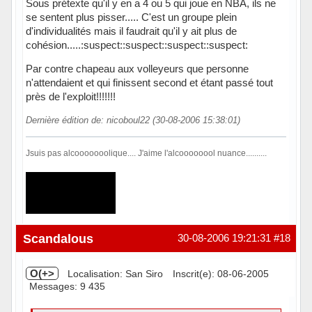
Sous prétexte qu'il y en a 4 ou 5 qui joue en NBA, ils ne
se sentent plus pisser..... C'est un groupe plein
d'individualités mais il faudrait qu'il y ait plus de
cohésion.....:suspect::suspect::suspect::suspect:
Par contre chapeau aux volleyeurs que personne
n'attendaient et qui finissent second et étant passé tout
près de l'exploit!!!!!!!
Dernière édition de: nicoboul22 (30-08-2006 15:38:01)
Jsuis pas alcooooooolique.... J'aime l'alcoooooool nuance..........
Hors ligne
Scandalous
30-08-2006 19:21:31
#18
O(+>
Localisation: San Siro
Inscrit(e): 08-06-2005
Messages: 9 435