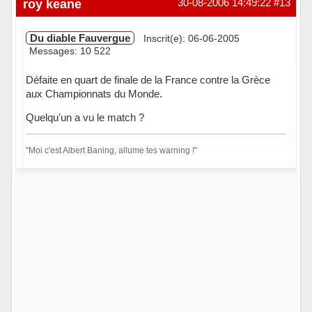
roy keane
30-08-2006 14:49:22
#13
Du diable Fauvergue
Inscrit(e): 06-06-2005
Messages: 10 522
Défaite en quart de finale de la France contre la Grèce
aux Championnats du Monde.
Quelqu'un a vu le match ?
"Moi c'est Albert Baning, allume tes warning !"
Hors ligne