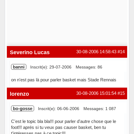
Severino Lucas
30-08-2006 14:58:43
#14
banni
Inscrit(e): 29-07-2006
Messages: 86
on n'est pas là pour parler basket mais Stade Rennais
Hors ligne
lorenzo
30-08-2006 15:01:54
#15
bo-gosse
Inscrit(e): 06-06-2006
Messages: 1 087
C'est le topic bla bla!!! pour parler d'autre chose que le
foot!!! aprés si tu veux pas causer basket, ben tu
t'intéresses pas à ce topic!!!