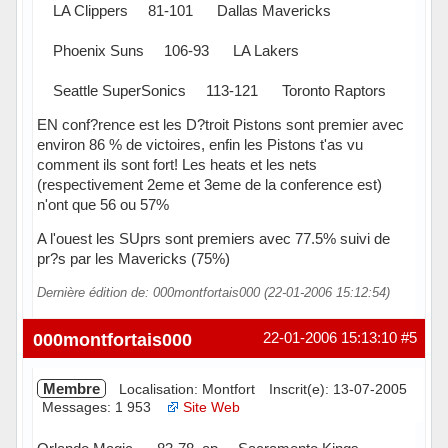
LA Clippers 81-101 Dallas Mavericks
Phoenix Suns 106-93 LA Lakers
Seattle SuperSonics 113-121 Toronto Raptors
EN conf?rence est les D?troit Pistons sont premier avec
environ 86 % de victoires, enfin les Pistons t'as vu
comment ils sont fort! Les heats et les nets
(respectivement 2eme et 3eme de la conference est)
n'ont que 56 ou 57%
A l'ouest les SUprs sont premiers avec 77.5% suivi de
pr?s par les Mavericks (75%)
Dernière édition de: 000montfortais000 (22-01-2006 15:12:54)
Hors ligne
000montfortais000
22-01-2006 15:13:10
#5
Membre
Localisation: Montfort
Inscrit(e): 13-07-2005
Messages: 1 953
Site Web