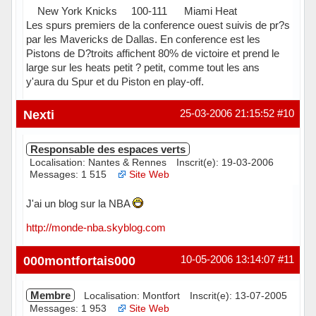
New York Knicks 100-111 Miami Heat
Les spurs premiers de la conference ouest suivis de pr?s
par les Mavericks de Dallas. En conference est les
Pistons de D?troits affichent 80% de victoire et prend le
large sur les heats petit ? petit, comme tout les ans
y'aura du Spur et du Piston en play-off.
Hors ligne
Nexti
25-03-2006 21:15:52
#10
Responsable des espaces verts
Localisation: Nantes & Rennes
Inscrit(e): 19-03-2006
Messages: 1 515
Site Web
J'ai un blog sur la NBA
http://monde-nba.skyblog.com
Hors ligne
000montfortais000
10-05-2006 13:14:07
#11
Membre
Localisation: Montfort
Inscrit(e): 13-07-2005
Messages: 1 953
Site Web