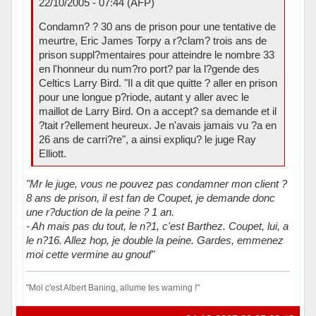
22/10/2005 - 07:44 (AFP)
Condamn? ? 30 ans de prison pour une tentative de
meurtre, Eric James Torpy a r?clam? trois ans de
prison suppl?mentaires pour atteindre le nombre 33
en l'honneur du num?ro port? par la l?gende des
Celtics Larry Bird. "Il a dit que quitte ? aller en prison
pour une longue p?riode, autant y aller avec le
maillot de Larry Bird. On a accept? sa demande et il
?tait r?ellement heureux. Je n'avais jamais vu ?a en
26 ans de carri?re", a ainsi expliqu? le juge Ray
Elliott.
"Mr le juge, vous ne pouvez pas condamner mon client ?
8 ans de prison, il est fan de Coupet, je demande donc
une r?duction de la peine ? 1 an.
- Ah mais pas du tout, le n?1, c'est Barthez. Coupet, lui, a
le n?16. Allez hop, je double la peine. Gardes, emmenez
moi cette vermine au gnouf"
"Moi c'est Albert Baning, allume tes warning !"
Hors ligne