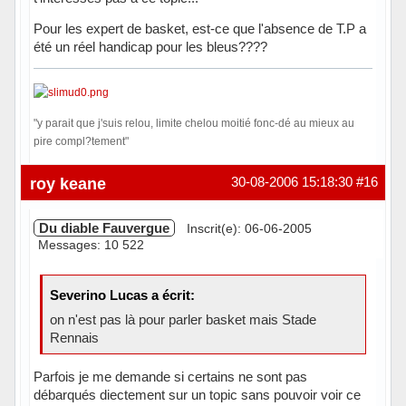
Pour les expert de basket, est-ce que l'absence de T.P a
été un réel handicap pour les bleus????
"y parait que j'suis relou, limite chelou moitié fonc-dé au mieux au
pire compl?tement"
Hors ligne
roy keane
30-08-2006 15:18:30
#16
Du diable Fauvergue
Inscrit(e): 06-06-2005
Messages: 10 522
Severino Lucas a écrit:
on n'est pas là pour parler basket mais Stade
Rennais
Parfois je me demande si certains ne sont pas
débarqués diectement sur un topic sans pouvoir voir ce