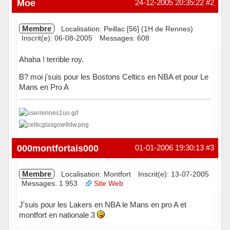
Moe
24-12-2005 20:35:22
#2
Membre
Localisation: Peillac [56] (1H de Rennes)
Inscrit(e): 06-08-2005
Messages: 608
Ahaha ! terrible roy.
B? moi j'suis pour les Bostons Celtics en NBA et pour Le
Mans en Pro A
Hors ligne
000montfortais000
01-01-2006 19:30:13
#3
Membre
Localisation: Montfort
Inscrit(e): 13-07-2005
Messages: 1 953
Site Web
J'suis pour les Lakers en NBA le Mans en pro A et
montfort en nationale 3