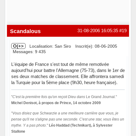
Scandalous
31-08-2006 16:05:35
#19
O(+>
Localisation: San Siro
Inscrit(e): 08-06-2005
Messages: 9 435
L'équipe de France s'est tout de même remotivée
aujourd'hui pour battre l'Allemagne (75-73), dans le 1er de
ses deux matches de classement. Elle affrontera samedi
la Turquie pour la 5ème place (9h30, heure française).
"
C'est la première fois qu'on reçoit Dieu dans
Le Grand Journal
.
"
Michel Denisot, à propos de Prince, 14 octobre 2009
"
Vous disiez que Schwarzie a une meilleure carrière que vous, je
pense qu'il ne s'aligne pas une seconde. C'est une star, vous êtes un
mythe. Y a pas photo.
"
Léo Haddad (Technikart), à Sylvester
Stallone