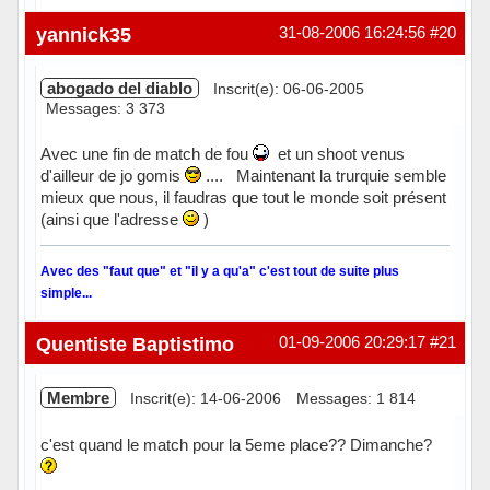
Hors ligne
yannick35
31-08-2006 16:24:56
#20
abogado del diablo
Inscrit(e): 06-06-2005
Messages: 3 373
Avec une fin de match de fou
et un shoot venus
d'ailleur de jo gomis
.... Maintenant la trurquie semble
mieux que nous, il faudras que tout le monde soit présent
(ainsi que l'adresse
)
Avec des "faut que" et "il y a qu'a" c'est tout de suite plus
simple...
Hors ligne
Quentiste Baptistimo
01-09-2006 20:29:17
#21
Membre
Inscrit(e): 14-06-2006
Messages: 1 814
c'est quand le match pour la 5eme place?? Dimanche?