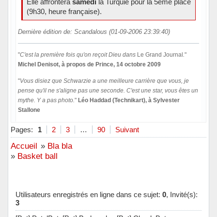
Elle affrontera
samedi
la Turquie pour la 5ème place
(9h30, heure française).
Dernière édition de: Scandalous (01-09-2006 23:39:40)
"
C'est la première fois qu'on reçoit Dieu dans
Le Grand Journal
.
"
Michel Denisot, à propos de Prince, 14 octobre 2009
"
Vous disiez que Schwarzie a une meilleure carrière que vous, je
pense qu'il ne s'aligne pas une seconde. C'est une star, vous êtes un
mythe. Y a pas photo.
"
Léo Haddad (Technikart), à Sylvester
Stallone
Hors ligne
Pages:
1
2
3
…
90
Suivant
Accueil
»
Bla bla
»
Basket ball
Utilisateurs enregistrés en ligne dans ce sujet:
0
, Invité(s):
3