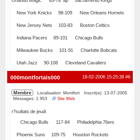
Orlando Magic 83-78 ap Sacramento Kings
New York Knicks 98-109 New Orleans Hornets
New Jersey Nets 103-83 Boston Celtics
Indiana Pacers 89-101 Chicago Bulls
Milwaukee Bucks 101-91 Charlotte Bobcats
Utah Jazz 90-108 Cleveland Cavaliers
Hors ligne
000montfortais000
18-02-2006 15:25:38
#6
Membre
Localisation: Montfort
Inscrit(e): 13-07-2005
Messages: 1 953
Site Web
r?sultats de jeudi
Chicago Bulls 117-84 Philadelphia 76ers
Phoenix Suns 109-75 Houston Rockets