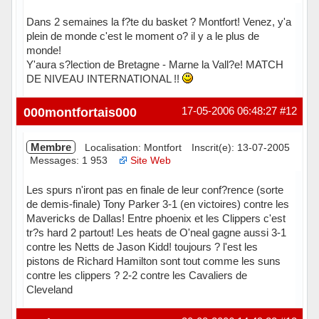
Dans 2 semaines la f?te du basket ? Montfort! Venez, y'a
plein de monde c'est le moment o? il y a le plus de
monde!
Y'aura s?lection de Bretagne - Marne la Vall?e! MATCH
DE NIVEAU INTERNATIONAL !!
Hors ligne
000montfortais000
17-05-2006 06:48:27
#12
Membre
Localisation: Montfort
Inscrit(e): 13-07-2005
Messages: 1 953
Site Web
Les spurs n'iront pas en finale de leur conf?rence (sorte
de demis-finale) Tony Parker 3-1 (en victoires) contre les
Mavericks de Dallas! Entre phoenix et les Clippers c'est
tr?s hard 2 partout! Les heats de O'neal gagne aussi 3-1
contre les Netts de Jason Kidd! toujours ? l'est les
pistons de Richard Hamilton sont tout comme les suns
contre les clippers ? 2-2 contre les Cavaliers de
Cleveland
Hors ligne