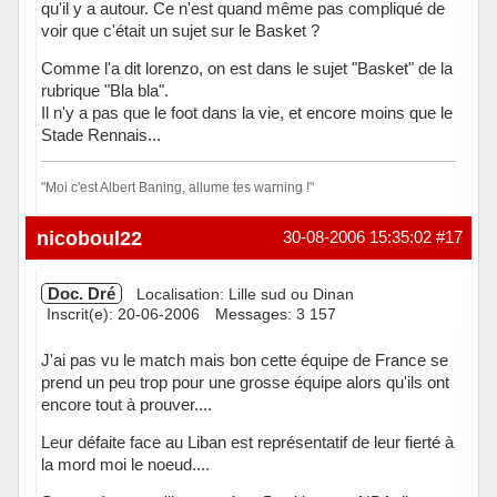
qu'il y a autour. Ce n'est quand même pas compliqué de
voir que c'était un sujet sur le Basket ?
Comme l'a dit lorenzo, on est dans le sujet "Basket" de la
rubrique "Bla bla".
Il n'y a pas que le foot dans la vie, et encore moins que le
Stade Rennais...
"Moi c'est Albert Baning, allume tes warning !"
Hors ligne
nicoboul22
30-08-2006 15:35:02
#17
Doc. Dré
Localisation: Lille sud ou Dinan
Inscrit(e): 20-06-2006
Messages: 3 157
J'ai pas vu le match mais bon cette équipe de France se
prend un peu trop pour une grosse équipe alors qu'ils ont
encore tout à prouver....
Leur défaite face au Liban est représentatif de leur fierté à
la mord moi le noeud....