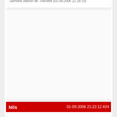
Dernière édition de: crevette (01-09-2006 21:18:15)
Hors ligne
Nils
01-09-2006 21:22:12
#24