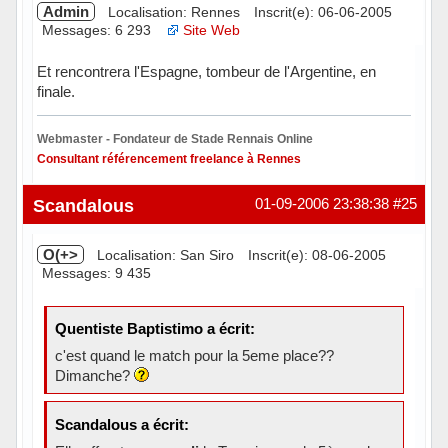
Admin
Localisation: Rennes
Inscrit(e): 06-06-2005
Messages: 6 293
Site Web
Et rencontrera l'Espagne, tombeur de l'Argentine, en
finale.
Webmaster - Fondateur de Stade Rennais Online
Consultant référencement freelance à Rennes
Hors ligne
Scandalous
01-09-2006 23:38:38
#25
O(+>
Localisation: San Siro
Inscrit(e): 08-06-2005
Messages: 9 435
Quentiste Baptistimo a écrit:
c'est quand le match pour la 5eme place??
Dimanche?
Scandalous a écrit: