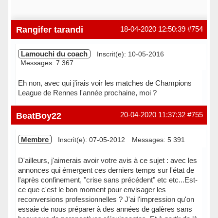
Rangifer tarandi
18-04-2020 12:50:39
#754
Lamouchi du coach
Inscrit(e): 10-05-2016
Messages: 7 367
Eh non, avec qui j'irais voir les matches de Champions
League de Rennes l'année prochaine, moi ?
Hors ligne
BeatBoy22
20-04-2020 11:37:32
#755
Membre
Inscrit(e): 07-05-2012
Messages: 5 391
D'ailleurs, j'aimerais avoir votre avis à ce sujet : avec les
annonces qui émergent ces derniers temps sur l'état de
l'après confinement, "crise sans précédent" etc etc...Est-
ce que c'est le bon moment pour envisager les
reconversions professionnelles ? J'ai l'impression qu'on
essaie de nous préparer à des années de galères sans