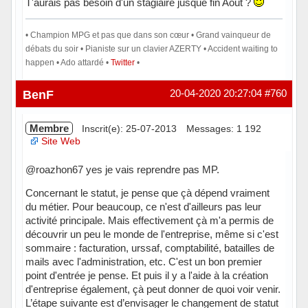
T'aurais pas besoin d'un stagiaire jusque fin Aout ?
• Champion MPG et pas que dans son cœur • Grand vainqueur de
débats du soir • Pianiste sur un clavier AZERTY • Accident waiting to
happen • Ado attardé •
Twitter
•
Hors ligne
BenF
20-04-2020 20:27:04
#760
Membre
Inscrit(e): 25-07-2013
Messages: 1 192
Site Web
@roazhon67 yes je vais reprendre pas MP.
Concernant le statut, je pense que çà dépend vraiment
du métier. Pour beaucoup, ce n'est d'ailleurs pas leur
activité principale. Mais effectivement çà m'a permis de
découvrir un peu le monde de l'entreprise, même si c'est
sommaire : facturation, urssaf, comptabilité, batailles de
mails avec l'administration, etc. C'est un bon premier
point d'entrée je pense. Et puis il y a l'aide à la création
d'entreprise également, çà peut donner de quoi voir venir.
L’étape suivante est d’envisager le changement de statut