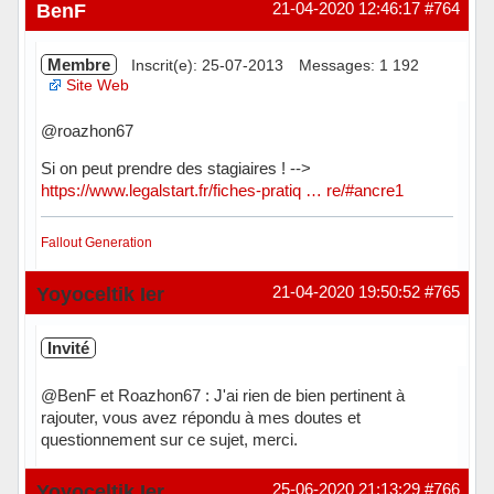
BenF
21-04-2020 12:46:17
#764
Membre
Inscrit(e): 25-07-2013
Messages: 1 192
Site Web
@roazhon67
Si on peut prendre des stagiaires ! -->
https://www.legalstart.fr/fiches-pratiq … re/#ancre1
Fallout Generation
Hors ligne
Yoyoceltik Ier
21-04-2020 19:50:52
#765
Invité
@BenF et Roazhon67 : J'ai rien de bien pertinent à
rajouter, vous avez répondu à mes doutes et
questionnement sur ce sujet, merci.
Yoyoceltik Ier
25-06-2020 21:13:29
#766