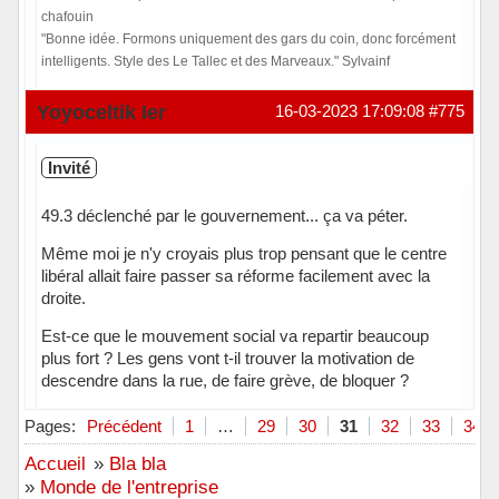
chafouin
"Bonne idée. Formons uniquement des gars du coin, donc forcément
intelligents. Style des Le Tallec et des Marveaux." Sylvainf
Hors ligne
Yoyoceltik Ier
16-03-2023 17:09:08
#775
Invité
49.3 déclenché par le gouvernement... ça va péter.
Même moi je n'y croyais plus trop pensant que le centre
libéral allait faire passer sa réforme facilement avec la
droite.
Est-ce que le mouvement social va repartir beaucoup
plus fort ? Les gens vont t-il trouver la motivation de
descendre dans la rue, de faire grève, de bloquer ?
Pages:
Précédent
1
…
29
30
31
32
33
34
Accueil
»
Bla bla
»
Monde de l'entreprise