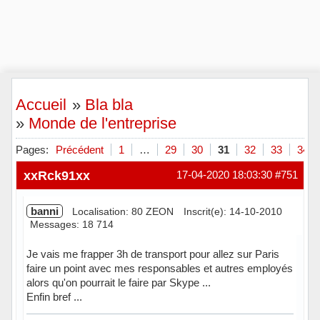
Accueil
»
Bla bla
»
Monde de l'entreprise
Pages:
Précédent
1
…
29
30
31
32
33
34
xxRck91xx
17-04-2020 18:03:30
#751
banni
Localisation: 80 ZEON
Inscrit(e): 14-10-2010
Messages: 18 714
Je vais me frapper 3h de transport pour allez sur Paris
faire un point avec mes responsables et autres employés
alors qu'on pourrait le faire par Skype ...
Enfin bref ...