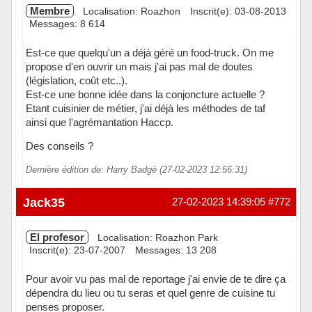
Membre
Localisation: Roazhon
Inscrit(e): 03-08-2013
Messages: 8 614
Est-ce que quelqu'un a déjà géré un food-truck. On me
propose d'en ouvrir un mais j'ai pas mal de doutes
(législation, coût etc..).
Est-ce une bonne idée dans la conjoncture actuelle ?
Etant cuisinier de métier, j'ai déjà les méthodes de taf
ainsi que l'agrémantation Haccp.
Des conseils ?
Dernière édition de: Harry Badgé (27-02-2023 12:56:31)
Hors ligne
Jack35
27-02-2023 14:39:05
#772
El profesor
Localisation: Roazhon Park
Inscrit(e): 23-07-2007
Messages: 13 208
Pour avoir vu pas mal de reportage j'ai envie de te dire ça
dépendra du lieu ou tu seras et quel genre de cuisine tu
penses proposer.