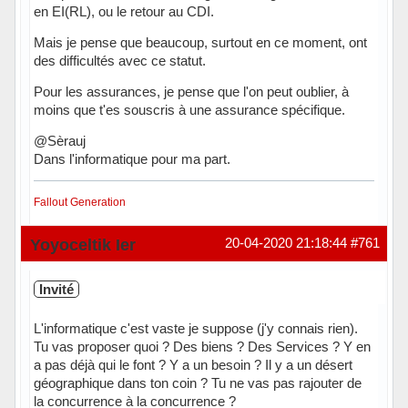
en EI(RL), ou le retour au CDI.
Mais je pense que beaucoup, surtout en ce moment, ont
des difficultés avec ce statut.
Pour les assurances, je pense que l'on peut oublier, à
moins que t'es souscris à une assurance spécifique.
@Sèrauj
Dans l'informatique pour ma part.
Fallout Generation
Hors ligne
Yoyoceltik Ier
20-04-2020 21:18:44
#761
Invité
L'informatique c'est vaste je suppose (j'y connais rien).
Tu vas proposer quoi ? Des biens ? Des Services ? Y en
a pas déjà qui le font ? Y a un besoin ? Il y a un désert
géographique dans ton coin ? Tu ne vas pas rajouter de
la concurrence à la concurrence ?