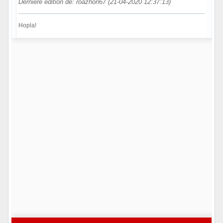
Dernière édition de: roazhon67 (21-04-2020 12:37:13)
Hopla!
Hors ligne