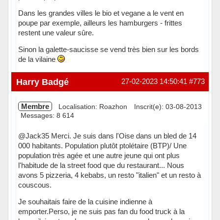
Dans les grandes villes le bio et vegane a le vent en
poupe par exemple, ailleurs les hamburgers - frittes
restent une valeur sûre.
Sinon la galette-saucisse se vend très bien sur les bords
de la vilaine
Hors ligne
Harry Badgé
27-02-2023 14:50:41
#773
Membre
Localisation: Roazhon
Inscrit(e): 03-08-2013
Messages: 8 614
@Jack35 Merci. Je suis dans l'Oise dans un bled de 14
000 habitants. Population plutôt ptolétaire (BTP)/ Une
population très agée et une autre jeune qui ont plus
l'habitude de la street food que du restaurant... Nous
avons 5 pizzeria, 4 kebabs, un resto "italien" et un resto à
couscous.
Je souhaitais faire de la cuisine indienne à
emporter.Perso, je ne suis pas fan du food truck à la