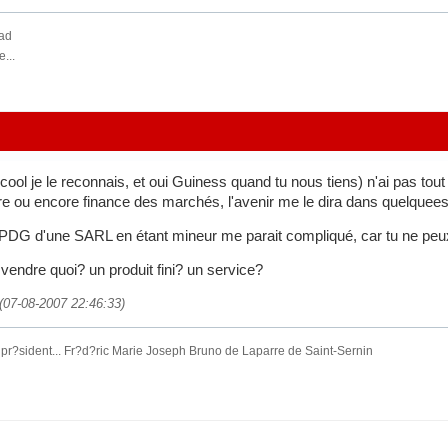
oad
...
lcool je le reconnais, et oui Guiness quand tu nous tiens) n'ai pas tou
ire ou encore finance des marchés, l'avenir me le dira dans quelquee
re PDG d'une SARL en étant mineur me parait compliqué, car tu ne peux
 vendre quoi? un produit fini? un service?
 (07-08-2007 22:46:33)
r?sident... Fr?d?ric Marie Joseph Bruno de Laparre de Saint-Sernin