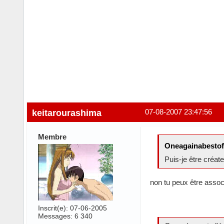
keitarourashima
07-08-2007 23:47:56
Membre
Oneagainabestofl
Puis-je être créa
non tu peux être asso
Inscrit(e): 07-06-2005
Messages: 6 340