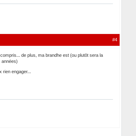
#4
t compris... de plus, ma brandhe est (ou plutôt sera la
s années)
 rien engager...