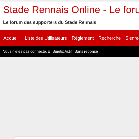
Stade Rennais Online - Le fo
Le forum des supporters du Stade Rennais
Accueil
Liste des Utilisateurs
Règlement
Recherche
S'enre
Vous n'êtes pas connecté.
Sujets:
Actif
|
Sans réponse