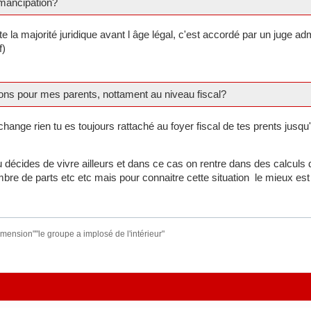
mancipation?
e la majorité juridique avant l âge légal, c'est accordé par un juge ad
f)
ions pour mes parents, nottament au niveau fiscal?
change rien tu es toujours rattaché au foyer fiscal de tes prents jusqu
u décides de vivre ailleurs et dans ce cas on rentre dans des calculs
e de parts etc etc mais pour connaitre cette situation le mieux est d
 dimension""le groupe a implosé de l'intérieur"