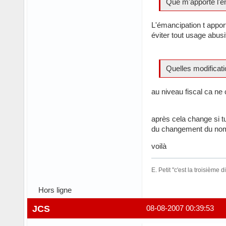
Que m'apporte l'é
L'émancipation t apport
éviter tout usage abusi
Quelles modificat
au niveau fiscal ca ne 
après cela change si t
du changement du nombr
voilà
E. Petit "c'est la troisième
Hors ligne
JCS
08-08-2007 00:39:53