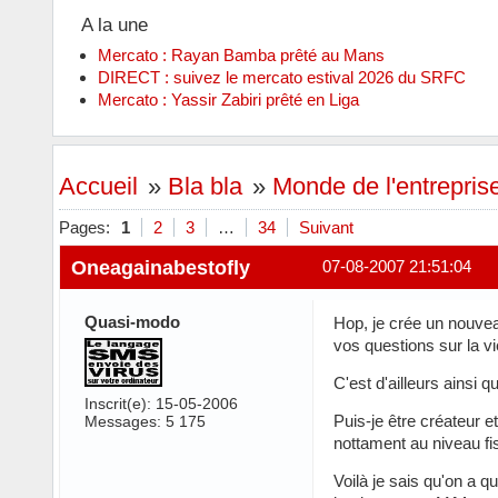
A la une
Mercato : Rayan Bamba prêté au Mans
DIRECT : suivez le mercato estival 2026 du SRFC
Mercato : Yassir Zabiri prêté en Liga
Accueil
»
Bla bla
»
Monde de l'entrepris
Pages:
1
2
3
…
34
Suivant
Oneagainabestofly
07-08-2007 21:51:04
Quasi-modo
Hop, je crée un nouveau
vos questions sur la vi
C'est d'ailleurs ainsi 
Inscrit(e): 15-05-2006
Puis-je être créateur
Messages: 5 175
nottament au niveau fi
Voilà je sais qu'on a q