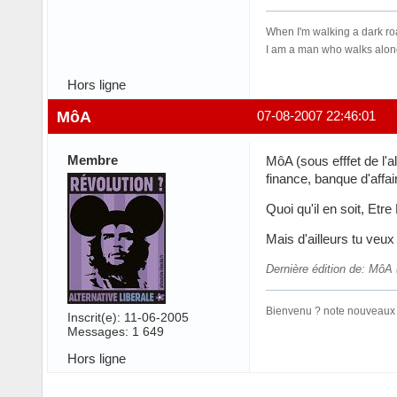
When I'm walking a dark r
I am a man who walks alone
Hors ligne
MôA
07-08-2007 22:46:01
Membre
MôA (sous efffet de l'a
finance, banque d'affa
Quoi qu'il en soit, Et
Mais d'ailleurs tu veux
Dernière édition de: MôA
Bienvenu ? note nouveaux p
Inscrit(e): 11-06-2005
Messages: 1 649
Hors ligne