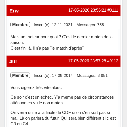
Hors ligne
Erw
17-05-2026 23:56:21
#9111
Membre
Inscrit(e): 12-11-2021
Messages: 758
Mais un moteur pour quoi ? C'est le dernier match de la
saison.
C'est fini là, il n'a pas "le match d'après"
Hors ligne
4ur
17-05-2026 23:57:28
#9112
Membre
Inscrit(e): 17-08-2014
Messages: 3 951
Vous digerez très vite alors.
Ce soir c'est un échec. Y'a meme pas de circonstances
atténuantes vu le non match.
On verra suite à la finale de CDF si on s'en sort pas si
mal. Là on parlera du futur. Qui sera bien différent si c est
C3 ou C4.