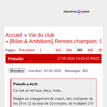
Accueil
»
Vie du club
»
[Bilan & Ambitions] Rennes champion: Scie
Pages:
Précédent
1
…
363
364
365
366
367
Pseudo
17-05-2026 23:43:43
#9101
Membre
Inscrit(e): 03-02-2025
Messages: 362
Pseudo a écrit:
Ce soit on est tous déçu, mais...
Malgré un changement de coach, des scénarios de
fou (9 vs 11 au bout de 10 minutes, de multiples 2-0