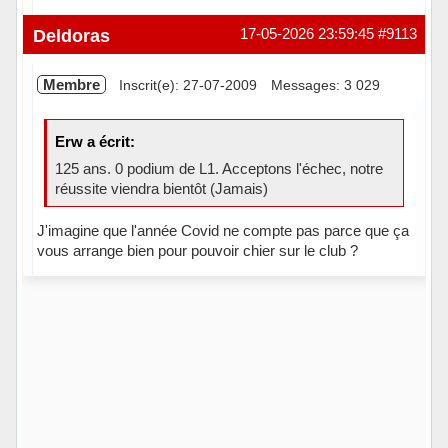
Hors ligne
Deldoras
17-05-2026 23:59:45
#9113
Membre
Inscrit(e): 27-07-2009
Messages: 3 029
Erw a écrit:
125 ans. 0 podium de L1. Acceptons l'échec, notre
réussite viendra bientôt (Jamais)
J'imagine que l'année Covid ne compte pas parce que ça
vous arrange bien pour pouvoir chier sur le club ?
Hors ligne