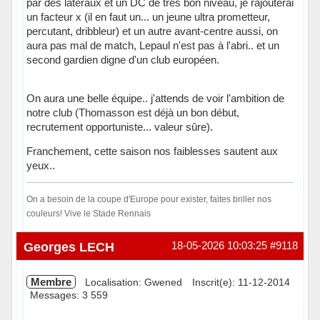
par des latéraux et un DC de très bon niveau, je rajouterai
un facteur x (il en faut un... un jeune ultra prometteur,
percutant, dribbleur) et un autre avant-centre aussi, on
aura pas mal de match, Lepaul n'est pas à l'abri.. et un
second gardien digne d'un club européen.
On aura une belle équipe.. j'attends de voir l'ambition de
notre club (Thomasson est déjà un bon début,
recrutement opportuniste... valeur sûre).
Franchement, cette saison nos faiblesses sautent aux
yeux..
On a besoin de la coupe d'Europe pour exister, faites briller nos
couleurs! Vive le Stade Rennais
Hors ligne
Georges LECH
18-05-2026 10:03:25
#9118
Membre
Localisation: Gwened
Inscrit(e): 11-12-2014
Messages: 3 559