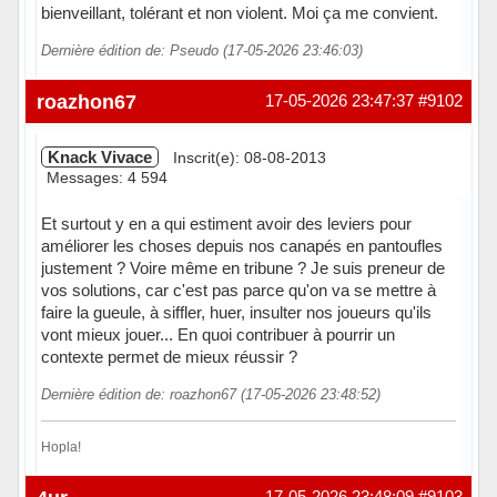
bienveillant, tolérant et non violent. Moi ça me convient.
Dernière édition de: Pseudo (17-05-2026 23:46:03)
Hors ligne
roazhon67
17-05-2026 23:47:37
#9102
Knack Vivace
Inscrit(e): 08-08-2013
Messages: 4 594
Et surtout y en a qui estiment avoir des leviers pour
améliorer les choses depuis nos canapés en pantoufles
justement ? Voire même en tribune ? Je suis preneur de
vos solutions, car c'est pas parce qu'on va se mettre à
faire la gueule, à siffler, huer, insulter nos joueurs qu'ils
vont mieux jouer... En quoi contribuer à pourrir un
contexte permet de mieux réussir ?
Dernière édition de: roazhon67 (17-05-2026 23:48:52)
Hopla!
Hors ligne
17-05-2026 23:48:09
#9103