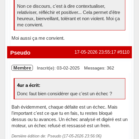
Non ce discours, c'est à dire contextualiser,
relativiser, réfléchir et positiver... Cela permet d'être
heureux, bienveillant, tolérant et non violent. Moi ça
me convient.
Moi aussi ça me convient.
Hors ligne
Pseudo
17-05-2026 23:55:17
#9110
Membre
Inscrit(e): 03-02-2025
Messages: 362
4ur a écrit:
Donc faut bien considérer que c'est un échec ?
Bah évidemment, chaque défaite est un échec. Mais
l'important c'est ce que tu en fais, tu restes bloqué
dessus ou tu avances. Un échec analysé et digéré est un
moteur, un échec refusé et ressassé est un frein.
Dernière édition de: Pseudo (17-05-2026 23:56:06)