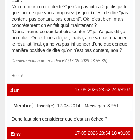
Edit :
"Ah on pourri un contexte?" je n'ai pas dit ça > je dis juste
que tout ce que vous proposez jusqu'ici c'est de dire "pas
content, pas contant, pas content". Ok, c'est bien, mais
concrètement on en fait quoi maintenant ?
"Donc même ce soir faut être content?" je n'ai pas dit ça
non plus. On est tous déçus, mais ça ne va pas changer
le résultat final, ça ne va pas influencer d'une quelconque
manière positive de dire qu'on n'est pas content, non ?
Dernière édition de: roazhon67 (17-05-2026 23:55:35)
Hopla!
Hors ligne
4ur
17-05-2026 23:52:24
#9107
Membre
Inscrit(e): 17-08-2014
Messages: 3 951
Donc faut bien considérer que c'est un échec ?
Hors ligne
Erw
17-05-2026 23:54:18
#9108