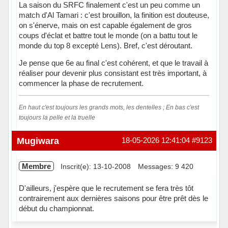
La saison du SRFC finalement c'est un peu comme un
match d'Al Tamari : c'est brouillon, la finition est douteuse,
on s'énerve, mais on est capable également de gros
coups d'éclat et battre tout le monde (on a battu tout le
monde du top 8 excepté Lens). Bref, c'est déroutant.
Je pense que 6e au final c'est cohérent, et que le travail à
réaliser pour devenir plus consistant est très important, à
commencer la phase de recrutement.
En haut c'est toujours les grands mots, les dentelles ; En bas c'est
toujours la pelle et la truelle
Hors ligne
Mugiwara
18-05-2026 12:41:04
#9123
Membre
Inscrit(e): 13-10-2008
Messages: 9 420
D'ailleurs, j'espère que le recrutement se fera très tôt
contrairement aux dernières saisons pour être prêt dès le
début du championnat.