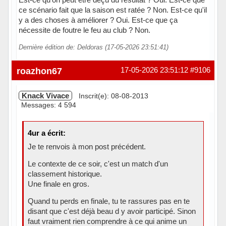
ce scénario fait que la saison est ratée ? Non. Est-ce qu'il
y a des choses à améliorer ? Oui. Est-ce que ça
nécessite de foutre le feu au club ? Non.
Dernière édition de: Deldoras (17-05-2026 23:51:41)
Hors ligne
roazhon67
17-05-2026 23:51:12
#9106
Knack Vivace
Inscrit(e): 08-08-2013
Messages: 4 594
4ur a écrit:
Je te renvois à mon post précédent.
Le contexte de ce soir, c'est un match d'un
classement historique.
Une finale en gros.
Quand tu perds en finale, tu te rassures pas en te
disant que c'est déjà beau d y avoir participé. Sinon
faut vraiment rien comprendre à ce qui anime un