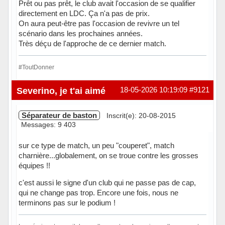
Prêt ou pas prêt, le club avait l'occasion de se qualifier
directement en LDC. Ça n'a pas de prix.
On aura peut-être pas l'occasion de revivre un tel
scénario dans les prochaines années.
Très déçu de l'approche de ce dernier match.
#ToutDonner
Hors ligne
Severino, je t'ai aimé
18-05-2026 10:19:09
#9121
Séparateur de baston
Inscrit(e): 20-08-2015
Messages: 9 403
sur ce type de match, un peu "couperet", match
charnière...globalement, on se troue contre les grosses
équipes !!
c'est aussi le signe d'un club qui ne passe pas de cap,
qui ne change pas trop. Encore une fois, nous ne
terminons pas sur le podium !