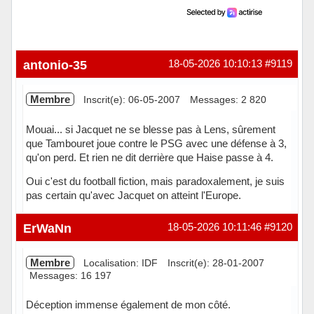
antonio-35
18-05-2026 10:10:13
#9119
Membre
Inscrit(e): 06-05-2007
Messages: 2 820
Mouai... si Jacquet ne se blesse pas à Lens, sûrement
que Tambouret joue contre le PSG avec une défense à 3,
qu'on perd. Et rien ne dit derrière que Haise passe à 4.
Oui c'est du football fiction, mais paradoxalement, je suis
pas certain qu'avec Jacquet on atteint l'Europe.
Hors ligne
ErWaNn
18-05-2026 10:11:46
#9120
Membre
Localisation: IDF
Inscrit(e): 28-01-2007
Messages: 16 197
Déception immense également de mon côté.