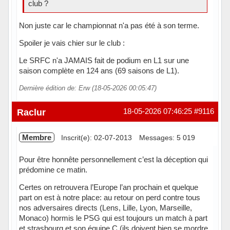
club ?
Non juste car le championnat n'a pas été à son terme.
Spoiler je vais chier sur le club :
Le SRFC n'a JAMAIS fait de podium en L1 sur une
saison complète en 124 ans (69 saisons de L1).
Dernière édition de: Erw (18-05-2026 00:05:47)
Hors ligne
Raclur
18-05-2026 07:46:25
#9116
Membre
Inscrit(e): 02-07-2013
Messages: 5 019
Pour être honnête personnellement c’est la déception qui
prédomine ce matin.
Certes on retrouvera l’Europe l’an prochain et quelque
part on est à notre place: au retour on perd contre tous
nos adversaires directs (Lens, Lille, Lyon, Marseille,
Monaco) hormis le PSG qui est toujours un match à part
et strasbourg et son équipe C (ils doivent bien se mordre