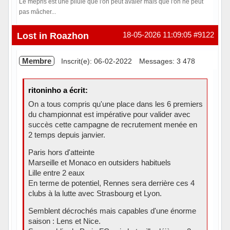
Le mépris est une pilule que l'on peut avaler mais que l'on ne peut
pas mâcher...
Hors ligne
Lost in Roazhon
18-05-2026 11:09:05
#9122
Membre
Inscrit(e): 06-02-2022
Messages: 3 478
ritoninho a écrit:
On a tous compris qu'une place dans les 6 premiers
du championnat est impérative pour valider avec
succès cette campagne de recrutement menée en
2 temps depuis janvier.
Paris hors d'atteinte
Marseille et Monaco en outsiders habituels
Lille entre 2 eaux
En terme de potentiel, Rennes sera derrière ces 4
clubs à la lutte avec Strasbourg et Lyon.
Semblent décrochés mais capables d'une énorme
saison : Lens et Nice.