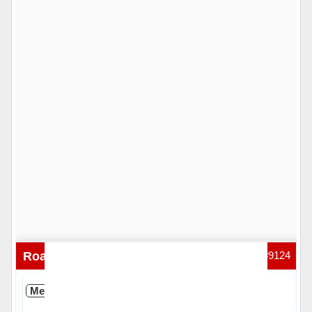
Hors ligne
RoazVik35
18-05-2026 13:16:27
#9124
Membre
Inscrit(e): 08-03-2025
Messages: 68