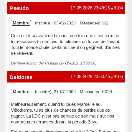
Pseudo
17-05-2026 23:49:25
#9104
Membre
Inscrit(e): 03-02-2025
Messages: 362
Cela est vrai avant de la jouer, une fois que c'est terminé
tu ressasses tu rumines, tu fulmines ou tu vas de l'avant.
Tout le monde chute, certains crient ou geignent, d'autres
se relèvent.
Dernière édition de: Pseudo (17-05-2026 23:50:56)
Hors ligne
Deldoras
17-05-2026 23:50:45
#9105
Membre
Inscrit(e): 27-07-2009
Messages: 3 029
Malheureusement, quand tu joues Marseille au
Vélodrome, tu as plus de chances de perdre que de
gagner. La LDC n'est pas perdue ce soir mais sur nos
nombreuses errances durant la période Beye.
Est-ce qu'on peut être déçu du résultat ? Oui. Est-ce que