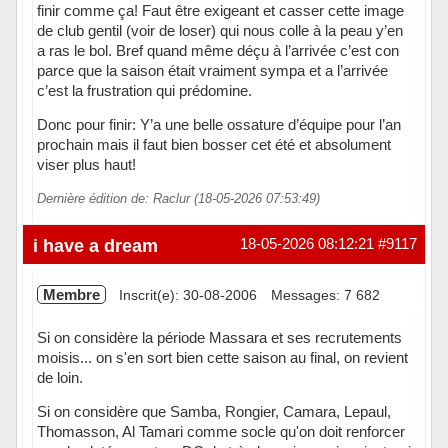
finir comme ça! Faut être exigeant et casser cette image
de club gentil (voir de loser) qui nous colle à la peau y’en
a ras le bol. Bref quand même déçu à l’arrivée c’est con
parce que la saison était vraiment sympa et a l’arrivée
c’est la frustration qui prédomine.
Donc pour finir: Y’a une belle ossature d’équipe pour l’an
prochain mais il faut bien bosser cet été et absolument
viser plus haut!
Dernière édition de: Raclur (18-05-2026 07:53:49)
Hors ligne
i have a dream
18-05-2026 08:12:21
#9117
Membre
Inscrit(e): 30-08-2006
Messages: 7 682
Si on considère la période Massara et ses recrutements
moisis... on s'en sort bien cette saison au final, on revient
de loin.
Si on considère que Samba, Rongier, Camara, Lepaul,
Thomasson, Al Tamari comme socle qu'on doit renforcer