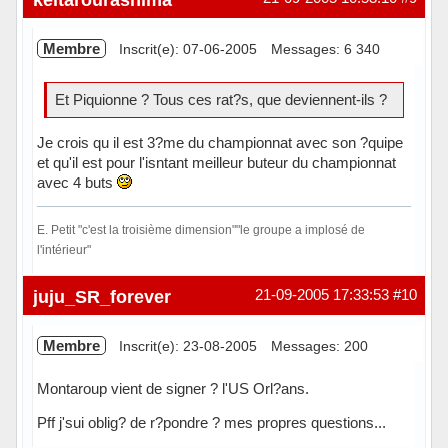
Membre
Inscrit(e): 07-06-2005
Messages: 6 340
Et Piquionne ? Tous ces rat?s, que deviennent-ils ?
Je crois qu il est 3?me du championnat avec son ?quipe
et qu'il est pour l'isntant meilleur buteur du championnat
avec 4 buts
E. Petit "c'est la troisième dimension""le groupe a implosé de
l'intérieur"
Hors ligne
juju_SR_forever
21-09-2005 17:33:53
#10
Membre
Inscrit(e): 23-08-2005
Messages: 200
Montaroup vient de signer ? l'US Orl?ans.
Pff j'sui oblig? de r?pondre ? mes propres questions...