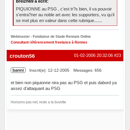
breizh69 a écrit:
PIQUIONNE au PSG , c'est tr?s bien, il va pouvoir
s'entra?ner au noble art avec les supporters, vu qu'il
se met plus en valeur dans cette rubrique.......
Webmaster - Fondateur de Stade Rennais Online
Consultant référencement freelance à Rennes
Hors ligne
crouton56
01-02-2006 20:32:06
#23
banni
Inscrit(e): 12-12-2005
Messages: 656
et bien non piquionne nira pas au PSG et puis dabord ya
assez d'attaquant au PSG
Horizons pas net, reste a la buvette
Hors ligne