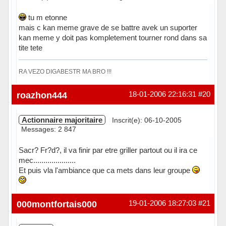
tu m etonne
mais c kan meme grave de se battre avek un suporter
kan meme y doit pas kompletement tourner rond dans sa
tite tete
RA VEZO DIGABESTR MA BRO !!!
Hors ligne
roazhon444
18-01-2006 22:16:31
#20
Actionnaire majoritaire
Inscrit(e): 06-10-2005
Messages: 2 847
Sacr? Fr?d?, il va finir par etre griller partout ou il ira ce
mec.....................
Et puis vla l'ambiance que ca mets dans leur groupe
Hors ligne
000montfortais000
19-01-2006 18:27:03
#21