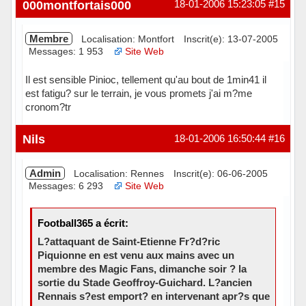
Hors ligne
000montfortais000
18-01-2006 15:23:05
#15
Membre
Localisation: Montfort
Inscrit(e): 13-07-2005
Messages: 1 953
Site Web
Il est sensible Pinioc, tellement qu'au bout de 1min41 il
est fatigu? sur le terrain, je vous promets j'ai m?me
cronom?tr
Hors ligne
Nils
18-01-2006 16:50:44
#16
Admin
Localisation: Rennes
Inscrit(e): 06-06-2005
Messages: 6 293
Site Web
Football365 a écrit:
L?attaquant de Saint-Etienne Fr?d?ric
Piquionne en est venu aux mains avec un
membre des Magic Fans, dimanche soir ? la
sortie du Stade Geoffroy-Guichard. L?ancien
Rennais s?est emport? en intervenant apr?s que