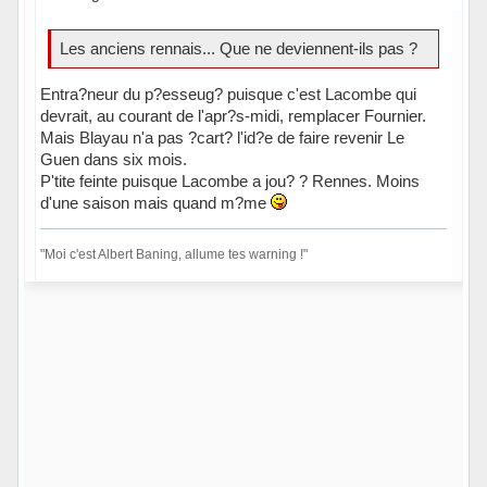
Les anciens rennais... Que ne deviennent-ils pas ?
Entra?neur du p?esseug? puisque c'est Lacombe qui
devrait, au courant de l'apr?s-midi, remplacer Fournier.
Mais Blayau n'a pas ?cart? l'id?e de faire revenir Le
Guen dans six mois.
P'tite feinte puisque Lacombe a jou? ? Rennes. Moins
d'une saison mais quand m?me
"Moi c'est Albert Baning, allume tes warning !"
Hors ligne