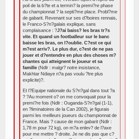
poil de la b?te et a termin? la premi?re phase
du championnat ? la septi?me place. Probl?me
de gabarit. Revenant sur ses d?boires rennais,
le Franco-S?n?galais explique, sans
complaisance : ?
J?ai baiss? les bras tr?s
vite. Et quand un footballeur sur le banc
baisse les bras, on l?oublie. C?est ce qui
m?est arriv?. Le plus dur, c?est de ne pas
jouer et d?entendre en plus des choses m?
chantes qui atteignent le joueur et sa
famille
(Ndlr : malgr? notre insistance,
Makhtar Ndiaye n?a pas voulu ?tre plus
explicite)?.
Et l?Equipe nationale du S?n?gal dans tout ?a
? ?Au moment o? on me convoquait pour la
premi?re fois (Ndlr : Ouganda-S?n?gal (1-1),
en ?liminatoires de la Can 2002), je figurais
parmi les meilleurs joueurs du championnat de
France. Mais ? cause de mon gabarit (Ndlr :
1,78 m pour 72 kg), on m?a enlev? de l?axe
pour me mettre ? droite. Je ne dis pas que c?