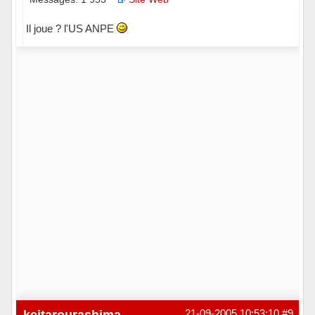
Il joue ? l'US ANPE
Hors ligne
keitarourashima
21-09-2005 10:53:10
#9