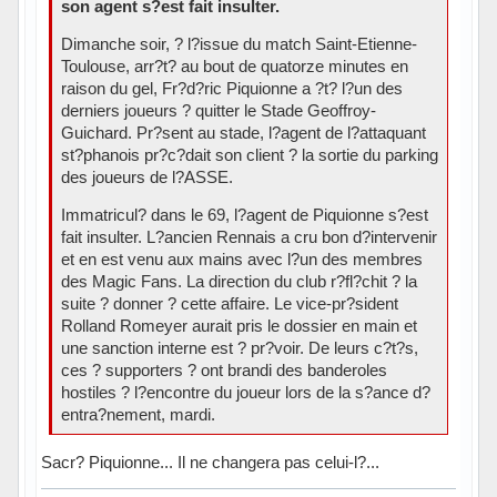
son agent s?est fait insulter.
Dimanche soir, ? l?issue du match Saint-Etienne-
Toulouse, arr?t? au bout de quatorze minutes en
raison du gel, Fr?d?ric Piquionne a ?t? l?un des
derniers joueurs ? quitter le Stade Geoffroy-
Guichard. Pr?sent au stade, l?agent de l?attaquant
st?phanois pr?c?dait son client ? la sortie du parking
des joueurs de l?ASSE.
Immatricul? dans le 69, l?agent de Piquionne s?est
fait insulter. L?ancien Rennais a cru bon d?intervenir
et en est venu aux mains avec l?un des membres
des Magic Fans. La direction du club r?fl?chit ? la
suite ? donner ? cette affaire. Le vice-pr?sident
Rolland Romeyer aurait pris le dossier en main et
une sanction interne est ? pr?voir. De leurs c?t?s,
ces ? supporters ? ont brandi des banderoles
hostiles ? l?encontre du joueur lors de la s?ance d?
entra?nement, mardi.
Sacr? Piquionne... Il ne changera pas celui-l?...