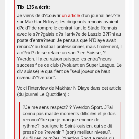
Tib_135 a écrit:
Je viens de d?couvrir
un article
d'un journal helv?te
sur Makhtar Ndiaye; les dirigeants rennais avaient
d?cid? de rompre le contrat liant le Stade Rennais
avec le s?n?galais d?s l'arriv?e de Laszlo B?l?ni au
poste d'entra?neur. Je pensais que N'Diaye avait
renonc? au football professionnel, mais finalement, il
a d?cid? de se refaire un sant? en Suisse, ?
Yverdon. Il a eu raison puisque les entra?neurs
successif de ce club (?voluant en Super League, 1e
div suisse) le qualifient de "seul joueur de haut
niveau d?Yverdon".
Voici l'interview de Makhtar N'Diaye dans cet article
(du journal Le Quotidien) :
?Je me sens respect? ? Yverdon Sport. J?ai
connu pas mal de moments difficiles et je dois
reconna?tre que je manque encore de
rythme?, souligne le Saint-louisien, qui se dit
press? de ?revenir ? (son) meilleur niveau?.
Au fil des journ?es, Yverdon Sport a repris du