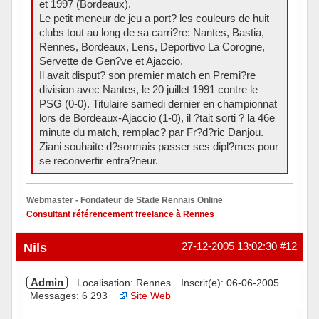
et 1997 (Bordeaux).
Le petit meneur de jeu a port? les couleurs de huit
clubs tout au long de sa carri?re: Nantes, Bastia,
Rennes, Bordeaux, Lens, Deportivo La Corogne,
Servette de Gen?ve et Ajaccio.
Il avait disput? son premier match en Premi?re
division avec Nantes, le 20 juillet 1991 contre le
PSG (0-0). Titulaire samedi dernier en championnat
lors de Bordeaux-Ajaccio (1-0), il ?tait sorti ? la 46e
minute du match, remplac? par Fr?d?ric Danjou.
Ziani souhaite d?sormais passer ses dipl?mes pour
se reconvertir entra?neur.
Webmaster - Fondateur de Stade Rennais Online
Consultant référencement freelance à Rennes
Hors ligne
Nils
27-12-2005 13:02:30
#12
Admin
Localisation: Rennes
Inscrit(e): 06-06-2005
Messages: 6 293
Site Web