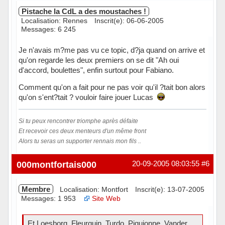
Pistache la CdL a des moustaches !
Localisation: Rennes
Inscrit(e): 06-06-2005
Messages: 6 245
Je n'avais m?me pas vu ce topic, d?ja quand on arrive et
qu'on regarde les deux premiers on se dit "Ah oui
d'accord, boulettes", enfin surtout pour Fabiano.
Comment qu'on a fait pour ne pas voir qu'il ?tait bon alors
qu'on s'ent?tait ? vouloir faire jouer Lucas
Si tu peux rencontrer triomphe après défaite
Et recevoir ces deux menteurs d'un même front
Alors tu seras un supporter rennais mon fils ..
Hors ligne
000montfortais000
20-09-2005 08:03:55
#6
Membre
Localisation: Montfort
Inscrit(e): 13-07-2005
Messages: 1 953
Site Web
Et Loesborg, Fleurquin, Turdo, Piquionne, Vander,