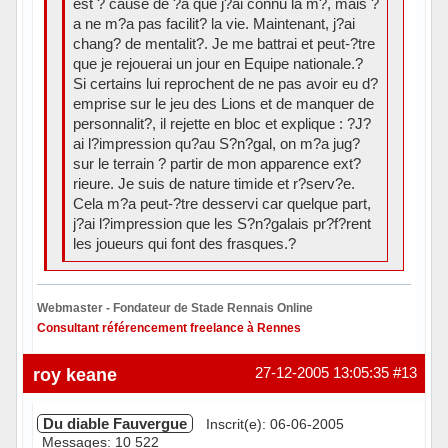
est ? cause de ?a que j?ai connu la m?, mais ?
a ne m?a pas facilit? la vie. Maintenant, j?ai
chang? de mentalit?. Je me battrai et peut-?tre
que je rejouerai un jour en Equipe nationale.?
Si certains lui reprochent de ne pas avoir eu d?
emprise sur le jeu des Lions et de manquer de
personnalit?, il rejette en bloc et explique : ?J?
ai l?impression qu?au S?n?gal, on m?a jug?
sur le terrain ? partir de mon apparence ext?
rieure. Je suis de nature timide et r?serv?e.
Cela m?a peut-?tre desservi car quelque part,
j?ai l?impression que les S?n?galais pr?f?rent
les joueurs qui font des frasques.?
Webmaster - Fondateur de Stade Rennais Online
Consultant référencement freelance à Rennes
Hors ligne
roy keane
27-12-2005 13:05:35
#13
Du diable Fauvergue
Inscrit(e): 06-06-2005
Messages: 10 522