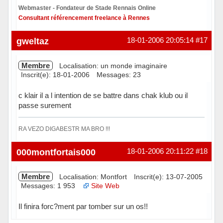
Webmaster - Fondateur de Stade Rennais Online
Consultant référencement freelance à Rennes
Hors ligne
gweltaz
18-01-2006 20:05:14
#17
Membre
Localisation: un monde imaginaire
Inscrit(e): 18-01-2006
Messages: 23
c klair il a l intention de se battre dans chak klub ou il
passe surement
RA VEZO DIGABESTR MA BRO !!!
Hors ligne
000montfortais000
18-01-2006 20:11:22
#18
Membre
Localisation: Montfort
Inscrit(e): 13-07-2005
Messages: 1 953
Site Web
Il finira forc?ment par tomber sur un os!!