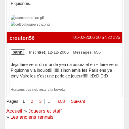
Piquionne...
Hors ligne
crouton56
01-02-2006 20:57:22
#25
banni
Inscrit(e): 12-12-2005
Messages: 656
deja faire venir du monde yen na assez et en + faire venir
Piquionne vla lboulot!!!!!!!!! sinon amis les Parisiens ya
tony Vairelles c'est une perle ce joueur!!!!!!!:D:D:D:D
Horizons pas net, reste a la buvette
Hors ligne
Pages:
1
2
3
…
688
Suivant
Accueil
»
Joueurs et staff
»
Les anciens rennais