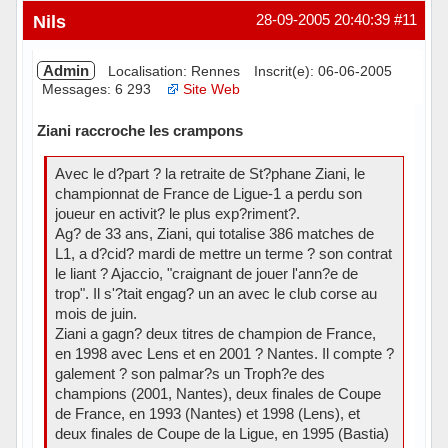
Hors ligne
Nils
28-09-2005 20:40:39
#11
Admin
Localisation: Rennes
Inscrit(e): 06-06-2005
Messages: 6 293
Site Web
Ziani raccroche les crampons
Avec le d?part ? la retraite de St?phane Ziani, le
championnat de France de Ligue-1 a perdu son
joueur en activit? le plus exp?riment?.
Ag? de 33 ans, Ziani, qui totalise 386 matches de
L1, a d?cid? mardi de mettre un terme ? son contrat
le liant ? Ajaccio, "craignant de jouer l'ann?e de
trop". Il s'?tait engag? un an avec le club corse au
mois de juin.
Ziani a gagn? deux titres de champion de France,
en 1998 avec Lens et en 2001 ? Nantes. Il compte ?
galement ? son palmar?s un Troph?e des
champions (2001, Nantes), deux finales de Coupe
de France, en 1993 (Nantes) et 1998 (Lens), et
deux finales de Coupe de la Ligue, en 1995 (Bastia)