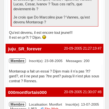
Lucas, Cesar, Ivanov ? Tous ces rat?s, que
deviennent-ils ?
Je crois que Do Marcolino joue ? Vannes, qu'est
devenu Montaroup ?
Qu'est devenu, il est encore tout jeune!!!
Il est en pr?t ? Dijon.
Hors ligne
juju_SR_forever
20-09-2005 21:27:19
#7
Membre
Inscrit(e): 23-08-2005
Messages: 200
Montaroup a fait un essai ? Dijon mais il n'a pas ?t?
gard?, et il ne peut pas ?tre pret? puisqu'il n'est plus sous
contrat ? Rennes.
Hors ligne
000montfortais000
20-09-2005 21:30:07
#8
Membre
Localisation: Montfort
Inscrit(e): 13-07-2005
Messages: 1 953
Site Web