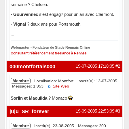
semaine ? Chelsea.
-
Gourvennec
s'est engag? pour un an avec Clermont.
-
Vignal
? deux ans pour Portsmouth.
...
Webmaster - Fondateur de Stade Rennais Online
Consultant référencement freelance à Rennes
Hors ligne
000montfortais000
19-07-2005 17:18:05
#2
Membre
Localisation: Montfort
Inscrit(e): 13-07-2005
Messages: 1 953
Site Web
Sorlin et Maoulida
? Monaco
Hors ligne
juju_SR_forever
19-09-2005 22:53:09
#3
Membre
Inscrit(e): 23-08-2005
Messages: 200