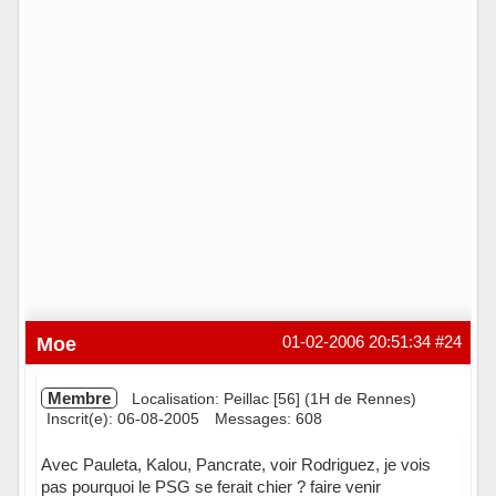
Moe
01-02-2006 20:51:34
#24
Membre
Localisation: Peillac [56] (1H de Rennes)
Inscrit(e): 06-08-2005
Messages: 608
Avec Pauleta, Kalou, Pancrate, voir Rodriguez, je vois
pas pourquoi le PSG se ferait chier ? faire venir