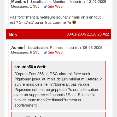
Membre
Localisation: Montfort
Inscrit(e): 13-07-2005
Messages: 1 953
Site Web
Pas forc?ment la meilleure souhait? mais on s'en fout, il
est ? Sint?nit? ou un truc comme ?a
Hors ligne
Nils
30-01-2006 21:26:25
#22
Admin
Localisation: Rennes
Inscrit(e): 06-06-2005
Messages: 6 293
Site Web
crouton56 a écrit:
D'apres Foot 365, le PSG aimerait faire venir
Piquionne jusqu'au mois de juin minimum ! Affaire ?
suivre mais cela ne m'?tonnerait pas vu que
Piquionne est pris en grippe apr?s son altercation
avec un supporter st?phanois ! Saint-Etienne l'a
puni de toute mani?re financi?rement ou
sportivement !