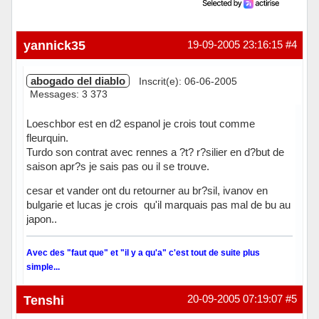
yannick35
19-09-2005 23:16:15
#4
abogado del diablo
Inscrit(e): 06-06-2005
Messages: 3 373
Loeschbor est en d2 espanol je crois tout comme
fleurquin.
Turdo son contrat avec rennes a ?t? r?silier en d?but de
saison apr?s je sais pas ou il se trouve.
cesar et vander ont du retourner au br?sil, ivanov en
bulgarie et lucas je crois qu'il marquais pas mal de bu au
japon..
Avec des "faut que" et "il y a qu'a" c'est tout de suite plus
simple...
Hors ligne
Tenshi
20-09-2005 07:19:07
#5