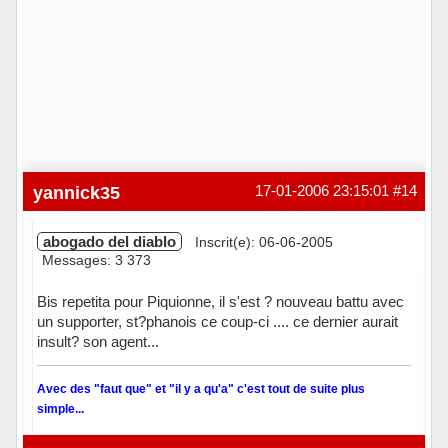
yannick35
17-01-2006 23:15:01
#14
abogado del diablo
Inscrit(e): 06-06-2005
Messages: 3 373
Bis repetita pour Piquionne, il s'est ? nouveau battu avec
un supporter, st?phanois ce coup-ci .... ce dernier aurait
insult? son agent...
Avec des "faut que" et "il y a qu'a" c'est tout de suite plus
simple...