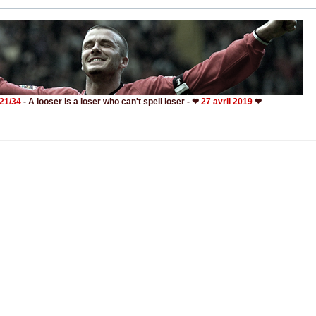
- 21/34
- A looser is a loser who can't spell loser - ❤
27 avril 2019
❤