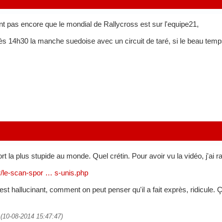
t pas encore que le mondial de Rallycross est sur l'equipe21,
s 14h30 la manche suedoise avec un circuit de taré, si le beau temps 
t la plus stupide au monde. Quel crétin. Pour avoir vu la vidéo, j'ai
.fr/le-scan-spor … s-unis.php
st hallucinant, comment on peut penser qu'il a fait exprès, ridicule. 
 (10-08-2014 15:47:47)