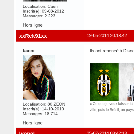
Localisation: Caen
Inscrit(e): 09-08-2012
Messages: 2 223
Hors ligne
xxRck91xx
19-05-2014 20:18:42
banni
Ils ont renoncé à Disn
Localisation: 80 ZEON
« Ce que je veux laisser ici,
Inscrit(e): 14-10-2010
ville, puis le Brésil, un pa
Messages: 18 714
Hors ligne
lyonel
05-07-2014 09:42:13