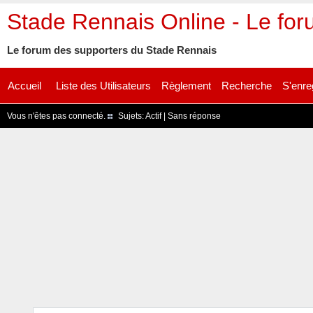
Stade Rennais Online - Le fo
Le forum des supporters du Stade Rennais
Accueil
Liste des Utilisateurs
Règlement
Recherche
S'enre
Vous n'êtes pas connecté.
Sujets:
Actif
|
Sans réponse