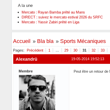
A la une
Mercato : Rayan Bamba prêté au Mans
DIRECT : suivez le mercato estival 2026 du SRFC
Mercato : Yassir Zabiri prêté en Liga
Accueil
»
Bla bla
»
Sports Mécaniques
Pages:
Précédent
1
…
29
30
31
32
33
Alexandrü
19-05-2014 19:52:13
Membre
Peut être un retour de