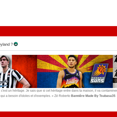
eyland ?
 c'est un héritage. Je sais que si cet héritage entre dans ta maison, il va contaminer t
ys qui a besoin d'idoles et d'exemples. » Zé Roberto
Bannière Made By Tsubasa35