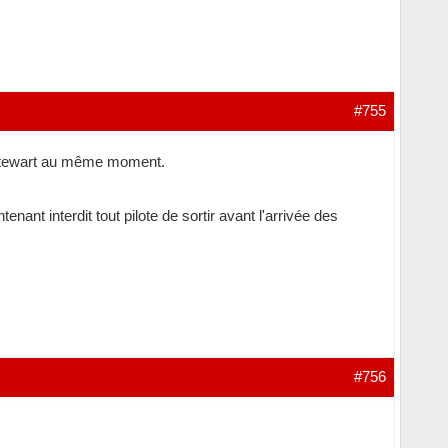
#755
e Stewart au même moment.
nant interdit tout pilote de sortir avant l'arrivée des
#756