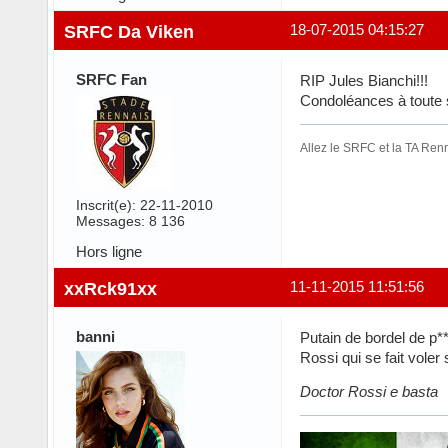
SRFC Da Viken
18-07-2015 04:15:27
SRFC Fan
RIP Jules Bianchi!!!
Condoléances à toute s
Allez le SRFC et la TA Renn
Inscrit(e): 22-11-2010
Messages: 8 136
Hors ligne
xxRck91xx
11-11-2015 11:51:56
banni
Putain de bordel de p**
Rossi qui se fait vole
Doctor Rossi e basta