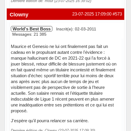
Dernière édition de: mouf (23-07-2025 16:39:02)
Hors ligne
Clowny
23-07-2025 17:09:00
#573
World's Best Boss
Inscrit(e): 02-03-2011
Messages: 21 385
Maurice et Genesio ne lui ont finalement pas fait un
cadeau en le propulsant autant contre l'évidence :
manque hallucinant de DC en 2021-22 qui l'a forcé à
jouer blessé, retour difficile de blessure justement où on
en fait quand même un titulaire incontesté et finalement
situation d'échec sportif terrible pour lui moins de deux
ans après avec plus aucun de temps de jeu et
visiblement pas de perspective de sortie à l'heure
actuelle. Son salaire rennais et l'étiquette titulaire
indiscutable de Ligue 1 récent peuvent en plus amener
une inadéquation entre ses prétentions et ce qui lui est
proposé.
J'espère qu'il pourra relancer sa carrière.
Dernière édition de: Clowny (23-07-2025 17:09:20)