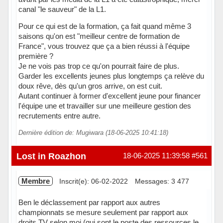
canal "le sauveur" de la L1.
Pour ce qui est de la formation, ça fait quand même 3
saisons qu'on est "meilleur centre de formation de
France", vous trouvez que ça a bien réussi à l'équipe
première ?
Je ne vois pas trop ce qu'on pourrait faire de plus.
Garder les excellents jeunes plus longtemps ça relève du
doux rêve, dès qu'un gros arrive, on est cuit.
Autant continuer à former d'excellent jeune pour financer
l'équipe une et travailler sur une meilleure gestion des
recrutements entre autre.
Dernière édition de: Mugiwara (18-06-2025 10:41:18)
Hors ligne
Lost in Roazhon
18-06-2025 11:39:58
#561
Membre
Inscrit(e): 06-02-2022
Messages: 3 477
Ben le déclassement par rapport aux autres
championnats se mesure seulement par rapport aux
droits TV selon moi (qui sont le poste des ressources le