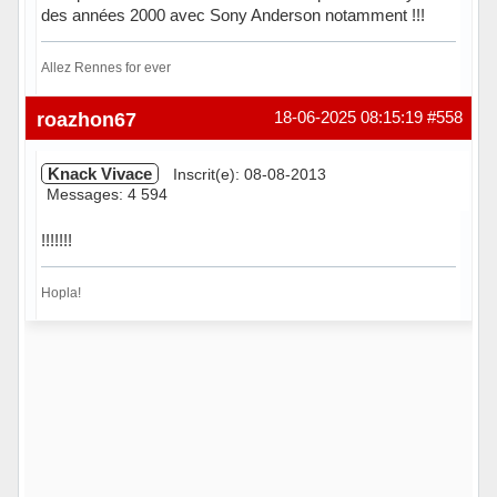
des années 2000 avec Sony Anderson notamment !!!
Allez Rennes for ever
Hors ligne
roazhon67
18-06-2025 08:15:19
#558
Knack Vivace
Inscrit(e): 08-08-2013
Messages: 4 594
!!!!!!!
Hopla!
Hors ligne