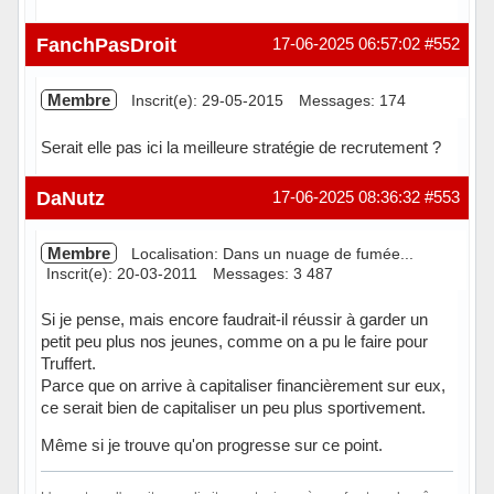
Hors ligne
FanchPasDroit
17-06-2025 06:57:02
#552
Membre
Inscrit(e): 29-05-2015
Messages: 174
Serait elle pas ici la meilleure stratégie de recrutement ?
Hors ligne
DaNutz
17-06-2025 08:36:32
#553
Membre
Localisation: Dans un nuage de fumée...
Inscrit(e): 20-03-2011
Messages: 3 487
Si je pense, mais encore faudrait-il réussir à garder un
petit peu plus nos jeunes, comme on a pu le faire pour
Truffert.
Parce que on arrive à capitaliser financièrement sur eux,
ce serait bien de capitaliser un peu plus sportivement.
Même si je trouve qu'on progresse sur ce point.