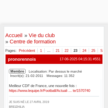
Accueil
»
Vie du club
»
Centre de formation
Pages:
Précédent
1
…
21
22
23
24
25
Suiv
pronorennois
17-06-2025 04:15:31
#551
Membre
Localisation: Par dessus le marché
Inscrit(e): 21-02-2011
Messages: 11 352
Meilleur CDF de France, une nouvelle fois :
https://www.lequipe.fr/Football/Actuali … te/1570740
JE SUIS NÉ LE 27 AVRIL 2019
BREIZHILIA