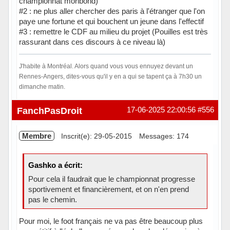
championnat moribond)
#2 : ne plus aller chercher des paris à l'étranger que l'on
paye une fortune et qui bouchent un jeune dans l'effectif
#3 : remettre le CDF au milieu du projet (Pouilles est très
rassurant dans ces discours à ce niveau là)
J'habite à Montréal. Alors quand vous vous ennuyez devant un
Rennes-Angers, dites-vous qu'il y en a qui se tapent ça à 7h30 un
dimanche matin.
Hors ligne
FanchPasDroit
17-06-2025 22:00:56
#556
Membre
Inscrit(e): 29-05-2015
Messages: 174
Gashko a écrit:
Pour cela il faudrait que le championnat progresse
sportivement et financièrement, et on n'en prend
pas le chemin.
Pour moi, le foot français ne va pas être beaucoup plus