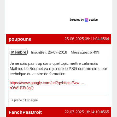
poupoune
25-06-2025 09:11:04
#564
Membre
Inscrit(e): 25-07-2018
Messages: 5 499
Je ne sais pas trop dans quel topic mettre cela mais
Mathieu Le Scornet va rejoindre le PSG comme directeur
technique du centre de formation
https://www.google.com/url?q=https://ww …
rOW1BTs3gQ
La place d'Espagne
Hors ligne
FanchPasDroit
22-07-2025 18:14:10
#565