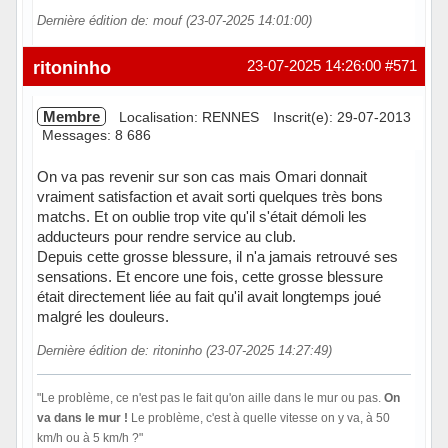
Dernière édition de: mouf (23-07-2025 14:01:00)
Hors ligne
ritoninho
23-07-2025 14:26:00
#571
Membre
Localisation: RENNES
Inscrit(e): 29-07-2013
Messages: 8 686
On va pas revenir sur son cas mais Omari donnait
vraiment satisfaction et avait sorti quelques très bons
matchs. Et on oublie trop vite qu'il s'était démoli les
adducteurs pour rendre service au club.
Depuis cette grosse blessure, il n'a jamais retrouvé ses
sensations. Et encore une fois, cette grosse blessure
était directement liée au fait qu'il avait longtemps joué
malgré les douleurs.
Dernière édition de: ritoninho (23-07-2025 14:27:49)
"Le problème, ce n'est pas le fait qu'on aille dans le mur ou pas.
On
va dans le mur !
Le problème, c'est à quelle vitesse on y va, à 50
km/h ou à 5 km/h ?"