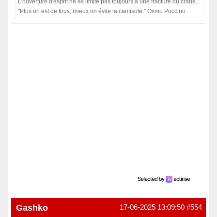
L'ouverture d'esprit ne se limite pas toujours à une fracture du crâne.
"Plus on est de fous, mieux on évite la camisole." Oxmo Puccino
Hors ligne
Gashko
17-06-2025 13:09:50
#554