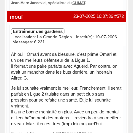
Jean-Marc Jancovici, spécialiste du
CLIMAT
.
Hors ligne
mouf
23-07-2025 16:37:36
#572
Entraîneur des gardiens
Localisation: La Grande Région
Inscrit(e): 10-07-2006
Messages: 6 231
Ah oui ! Omari avant sa blessure, c'est prime Omari et
un des meilleurs défenseur de la Ligue 1.
Il formait une paire parfaite avec Aguerd. Par contre, on
avait un manchot dans les buts derrière, un incertain
Alfred G.
Je lui souhaite vraiment le meilleur. Franchement, il serait
parfait en Ligue 2 titulaire dans un petit club sans
pression pour se refaire une santé. Et je lui souhaite
vraiment.
Il a une bonne mentalité en plus. Avec un peu de mental
et l'enchaînement des matchs, il reviendra à son meilleur
niveau. Mais il en est très (trop) loin aujourd'hui.