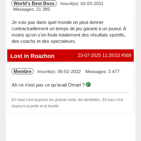
World's Best Boss
Inscrit(e): 02-03-2011
Messages: 21 385
Je vois pas dans quel monde on peut donner
contractuellement un temps de jeu garanti à un joueur. A
moins qu'on s'en foute totalement des résultats sportifs,
des coachs et des spectateurs.
Hors ligne
Lost in Roazhon
23-07-2025 11:39:53
#568
Membre
Inscrit(e): 06-02-2022
Messages: 3 477
Ah ce n'est pas ce qu'avait Omari ?
En haut c'est toujours les grands mots, les dentelles ; En bas c'est
toujours la pelle et la truelle
Hors ligne