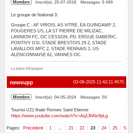
Membre
Inscrit(e): 25-07-2018
Messages: 5 499
Le groupe de National 3:
Groupe C : AF VIROIS, AS VITRE, EA GUINGAMP 2,
FOUGERES US, LA ST PIERRE DE MILIZAC,
LANNION FC, OC CESSON, PD. ERGUE GABERIC,
PONTIVY GSI, STADE BRESTOIS 29 2, STADE
LAVALLOIS MFC 2, STADE RENNAIS 2, US
ALENCONNAISE 61, VANNES OC.
La place d'Espagne
Hors ligne
newsupp
03-08-2025 11:42:11
#575
Membre
Inscrit(e): 04-05-2024
Messages: 50
Tournoi U21 finale Rennes Saint Etienne
https://www.youtube.com/watch?v=Aq13hNe9pLg
Hors ligne
Pages:
Précédent
1
…
21
22
23
24
25
Suiv