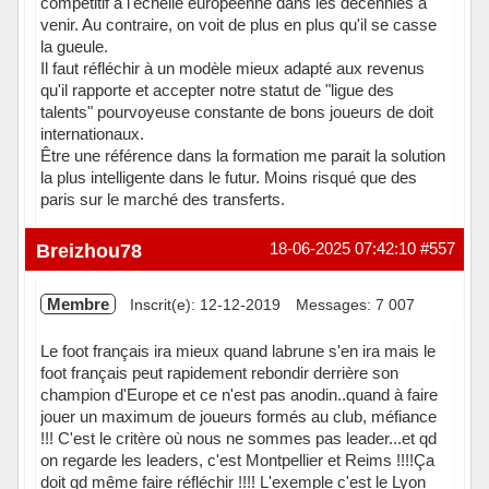
compétitif à l'échelle européenne dans les décennies à
venir. Au contraire, on voit de plus en plus qu'il se casse
la gueule.
Il faut réfléchir à un modèle mieux adapté aux revenus
qu'il rapporte et accepter notre statut de "ligue des
talents" pourvoyeuse constante de bons joueurs de doit
internationaux.
Être une référence dans la formation me parait la solution
la plus intelligente dans le futur. Moins risqué que des
paris sur le marché des transferts.
Hors ligne
Breizhou78
18-06-2025 07:42:10
#557
Membre
Inscrit(e): 12-12-2019
Messages: 7 007
Le foot français ira mieux quand labrune s'en ira mais le
foot français peut rapidement rebondir derrière son
champion d'Europe et ce n'est pas anodin..quand à faire
jouer un maximum de joueurs formés au club, méfiance
!!! C'est le critère où nous ne sommes pas leader...et qd
on regarde les leaders, c'est Montpellier et Reims !!!!Ça
doit qd même faire réfléchir !!!! L'exemple c'est le Lyon