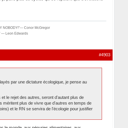
OLUTELY NOBODY!”― Conor McGregor
t…” ― Leon Edwards
#4903
ayés par une dictature écologique, je pense au
le rejet des autres, seront d'autant plus de
ins méritent plus de vivre que d'autres en temps de
s) et le RN se servira de l'écologie pour justifier
ans le monde, aux pénuries alimentaires, aux