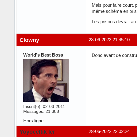
Mais pour faire court, 
même schéma en pris
Les prisons devrait au
Clowny
28-06-2022 21:45:10
World's Best Boss
Donc avant de construir
Inscrit(e): 02-03-2011
Messages: 21 388
Hors ligne
Yoyoceltik Ier
28-06-2022 22:02:24