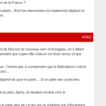
re de la France ?
sultant... Bref ton intervention est totalement déplacé et
on.
#4902
parti de Macron (le nouveau nom m’échappe), en s’alliant
 pendant que Lepen-fille chasse sur leurs terres et que
ue. J’arrive pas à comprendre que le fédéralisme n’ait le
Rocard…
t dépend de quoi on parle… Si on parle des avancées
t au plus. Après, la situation évolue vers le
je parle plus de cycles qui se répètent que d’évolutions