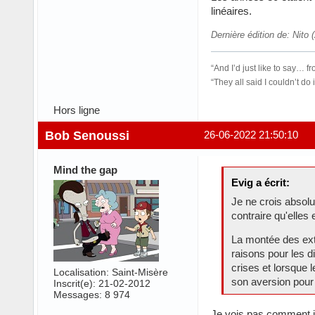
linéaires.
Dernière édition de: Nito
“And I’d just like to say…
“They all said I couldn’t 
Hors ligne
Bob Senoussi
26-06-2022 21:50:10
Mind the gap
Evig a écrit:
Je ne crois absol
contraire qu'elles
La montée des ext
raisons pour les d
crises et lorsque 
Localisation: Saint-Misère
son aversion pour 
Inscrit(e): 21-02-2012
Messages: 8 974
Je vois pas comment il