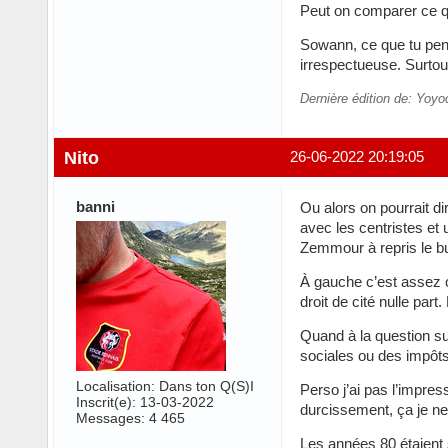
Peut on comparer ce qu
Sowann, ce que tu pense
irrespectueuse. Surtout
Dernière édition de: Yoyo
Nito
26-06-2022 20:19:05
banni
Ou alors on pourrait di
avec les centristes et 
Zemmour à repris le 
À gauche c’est assez c
droit de cité nulle par
Quand à la question su
sociales ou des impôt
Localisation: Dans ton Q(S)I
Perso j’ai pas l’impres
Inscrit(e): 13-03-2022
durcissement, ça je ne 
Messages: 4 465
Les années 80 étaient 