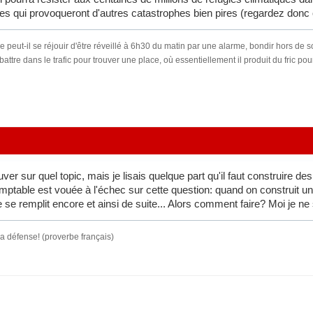
es qui provoqueront d'autres catastrophes bien pires (regardez don
t-il se réjouir d'être réveillé à 6h30 du matin par une alarme, bondir hors de son li
battre dans le trafic pour trouver une place, où essentiellement il produit du fric p
ouver sur quel topic, mais je lisais quelque part qu'il faut construire
mptable est vouée à l'échec sur cette question: quand on construit un
le se remplit encore et ainsi de suite... Alors comment faire? Moi je n
la défense! (proverbe français)