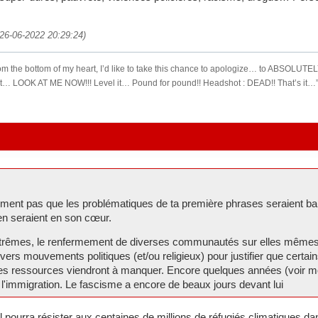
 (26-06-2022 20:29:24)
 from the bottom of my heart, I’d like to take this chance to apologize… to ABS
do it… LOOK AT ME NOW!!! Level it… Pound for pound!! Headshot : DEAD!! That’s i
ument pas que les problématiques de ta première phrases seraient bal
 en seraient en son cœur.
rêmes, le renfermement de diverses communautés sur elles mêmes et 
ivers mouvements politiques (et/ou religieux) pour justifier que certa
les ressources viendront à manquer. Encore quelques années (voir moin
l'immigration. Le fascisme a encore de beaux jours devant lui
 pourra résister aux centaines de millions de réfugiés climatiques d