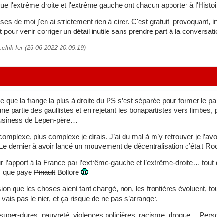
e l'extrême droite et l'extrême gauche ont chacun apporter à l'Histoi
s de moi j'en ai strictement rien à cirer. C'est gratuit, provoquant, in
 pour venir corriger un détail inutile sans prendre part à la conversati
celtik Ier (26-06-2022 20:09:19)
re que la frange la plus à droite du PS s’est séparée pour former le 
une partie des gaullistes et en rejetant les bonapartistes vers limbes,
business de Lepen-père…
omplexe, plus complexe je dirais. J’ai du mal à m’y retrouver je l’avo
t. Le dernier à avoir lancé un mouvement de décentralisation c’était 
r l’apport à la France par l’extrême-gauche et l’extrême-droite… tou
s que paye
Pinault
Bolloré
sion que les choses aient tant changé, non, les frontières évoluent, tou
vais pas le nier, et ça risque de ne pas s’arranger.
super-dures, pauvreté, violences policières, racisme, drogue… Perso 