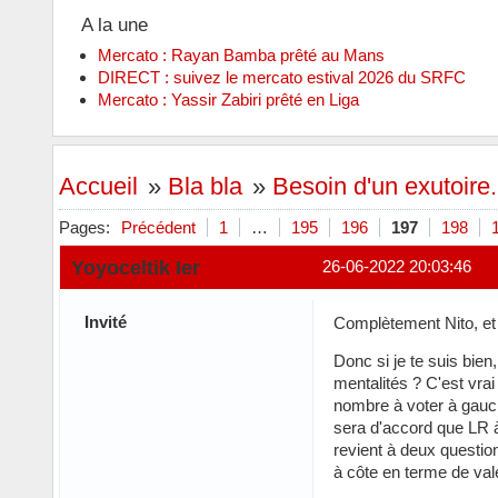
A la une
Mercato : Rayan Bamba prêté au Mans
DIRECT : suivez le mercato estival 2026 du SRFC
Mercato : Yassir Zabiri prêté en Liga
Accueil
»
Bla bla
»
Besoin d'un exutoire..
Pages:
Précédent
1
…
195
196
197
198
Yoyoceltik Ier
26-06-2022 20:03:46
Invité
Complètement Nito, et 
Donc si je te suis bien
mentalités ? C'est vrai
nombre à voter à gauc
sera d'accord que LR à
revient à deux questio
à côte en terme de va