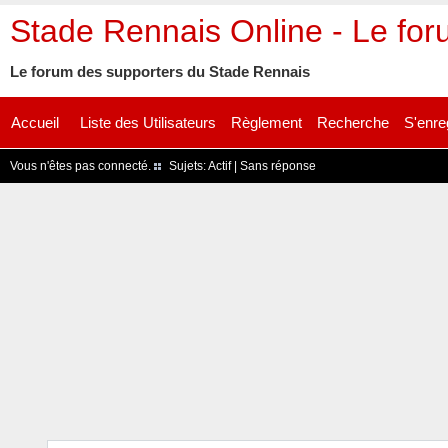
Stade Rennais Online - Le fo
Le forum des supporters du Stade Rennais
Accueil
Liste des Utilisateurs
Règlement
Recherche
S'enre
Vous n'êtes pas connecté.
Sujets:
Actif
|
Sans réponse