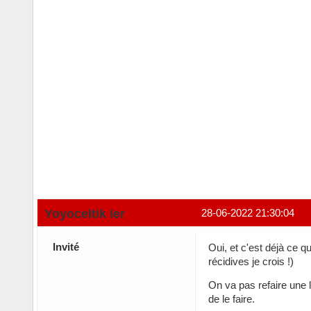
Yoyoceltik Ier
28-06-2022 21:30:04
Invité
Oui, et c'est déjà ce q
récidives je crois !)
On va pas refaire une 
de le faire.