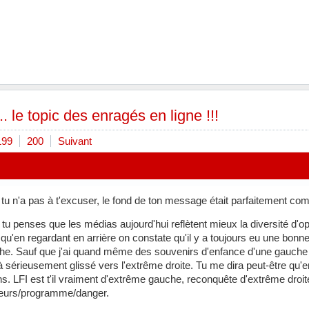
. le topic des enragés en ligne !!!
199
200
Suivant
tu n'a pas à t'excuser, le fond de ton message était parfaitement co
, tu penses que les médias aujourd'hui reflètent mieux la diversité d'o
 qu'en regardant en arrière on constate qu'il y a toujours eu une bonn
he. Sauf que j'ai quand même des souvenirs d'enfance d'une gauche r
 sérieusement glissé vers l'extrême droite. Tu me dira peut-être qu'e
ns. LFI est t'il vraiment d'extrême gauche, reconquête d'extrême droi
leurs/programme/danger.