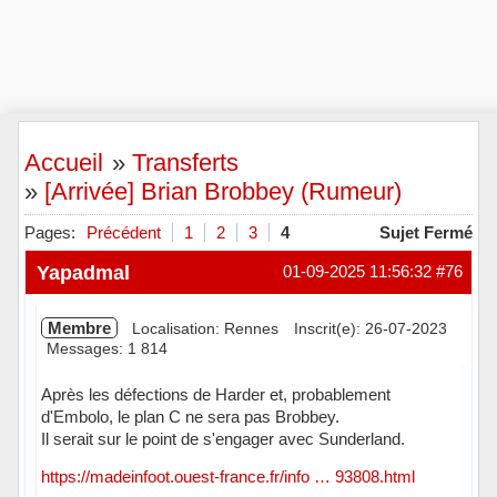
Accueil
»
Transferts
»
[Arrivée] Brian Brobbey (Rumeur)
Pages:
Précédent
1
2
3
4
Sujet Fermé
Yapadmal
01-09-2025 11:56:32
#76
Membre
Localisation: Rennes
Inscrit(e): 26-07-2023
Messages: 1 814
Après les défections de Harder et, probablement
d'Embolo, le plan C ne sera pas Brobbey.
Il serait sur le point de s'engager avec Sunderland.
https://madeinfoot.ouest-france.fr/info … 93808.html