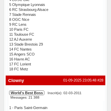
5 Olympique Lyonnais
6 RC Strasbourg Alsace
7 Stade Rennais
8 OGC Nice
9 RC Lens
10 Paris FC
11 Toulouse FC
12 AJ Auxerre
13 Stade Brestois 29
14 FC Nantes
15 Angers SCO
16 Havre AC
17 FC Lorient
18 FC Metz
Hors ligne
Clowny
01-09-2025 23:05:48
#28
World's Best Boss
Inscrit(e): 02-03-2011
Messages: 21 388
1 - Paris Saint-Germain