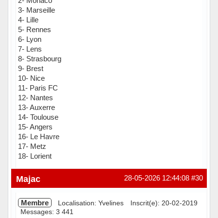
2- Monaco
3- Marseille
4- Lille
5- Rennes
6- Lyon
7- Lens
8- Strasbourg
9- Brest
10- Nice
11- Paris FC
12- Nantes
13- Auxerre
14- Toulouse
15- Angers
16- Le Havre
17- Metz
18- Lorient
Hors ligne
Majac
28-05-2026 12:44:08
#30
Membre
Localisation: Yvelines
Inscrit(e): 20-02-2019
Messages: 3 441