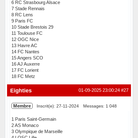
6 RC Strasbourg Alsace
7 Stade Rennais
8 RC Lens
9 Paris FC
10 Stade Brestois 29
11 Toulouse FC
12 OGC Nice
13 Havre AC
14 FC Nantes
15 Angers SCO
16 AJ Auxerre
17 FC Lorient
18 FC Metz
Hors ligne
Eighties
01-09-2025 23:00:24
#27
Membre
Inscrit(e): 27-11-2024
Messages: 1 048
1 Paris Saint-Germain
2 AS Monaco
3 Olympique de Marseille
4 LOSC Lille