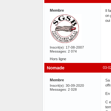
Membre
Il 
on 
oui
Inscrit(e): 17-08-2007
Messages: 2 074
Hors ligne
Nomade
03-0
Membre
Sa 
off
Inscrit(e): 30-09-2020
Messages: 2 028
En 
C e
tem