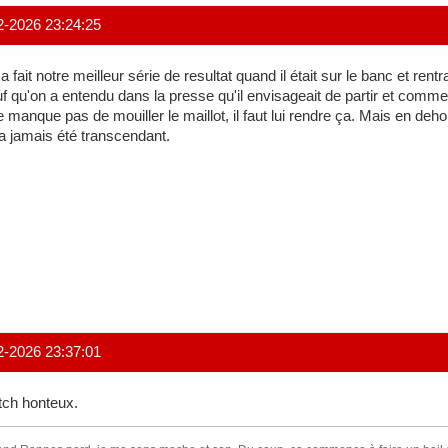
2-2026 23:24:25
a fait notre meilleur série de resultat quand il était sur le banc et rentr
f qu'on a entendu dans la presse qu'il envisageait de partir et comme p
ne manque pas de mouiller le maillot, il faut lui rendre ça. Mais en de
n'a jamais été transcendant.
2-2026 23:37:01
ch honteux.