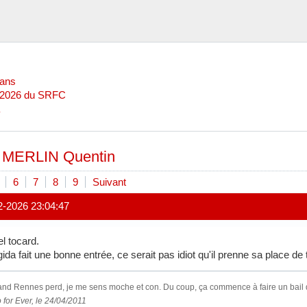
Mans
l 2026 du SRFC
»
MERLIN Quentin
6
7
8
9
Suivant
2-2026 23:04:47
l tocard.
ida fait une bonne entrée, ce serait pas idiot qu'il prenne sa place de ti
nd Rennes perd, je me sens moche et con. Du coup, ça commence à faire un bail que
 for Ever, le 24/04/2011