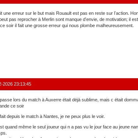
fait une erreur sur le but mais Rouault est pas en reste sur l'action. 
peut pas reprocher à Merlin sont manque d'envie, de motivation; il e
 ce soir il fait une grosse erreur qui nous plombe malheureusement.
2-2026 23:13:45
passe lors du match à Auxerre était déjà sublime, mais c était domm
rande ce soir
fait depuis le match à Nantes, je ne peux plus le voir.
st quand même le seul joueur qui n a pas vu le jour face au jeune nant
ps.