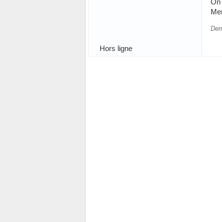
On 
Mer
Der
Hors ligne