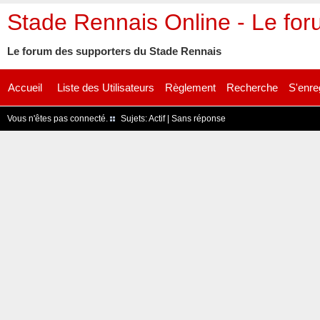
Stade Rennais Online - Le fo
Le forum des supporters du Stade Rennais
Accueil
Liste des Utilisateurs
Règlement
Recherche
S'enre
Vous n'êtes pas connecté.
Sujets:
Actif
|
Sans réponse