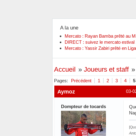
A la une
Mercato : Rayan Bamba prêté au 
DIRECT : suivez le mercato estiva
Mercato : Yassir Zabiri prêté en Liga
Accueil
»
Joueurs et staff
Pages:
Précédent
1
2
3
4
5
Aymoz
03-0
Dompteur de tocards
Que
Nag
[Qua
Anto