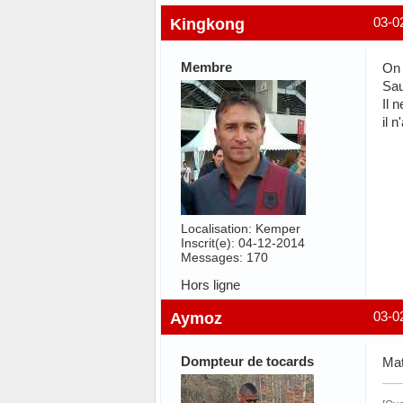
Kingkong
03-0
Membre
On 
Sau
Il 
il 
Localisation: Kemper
Inscrit(e): 04-12-2014
Messages: 170
Hors ligne
Aymoz
03-0
Dompteur de tocards
Mat