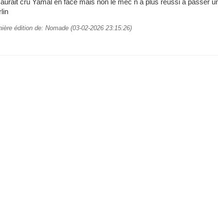
aurait cru Yamal en face mais non le mec n a plus réussi à passer u
lin
nière édition de: Nomade (03-02-2026 23:15:26)