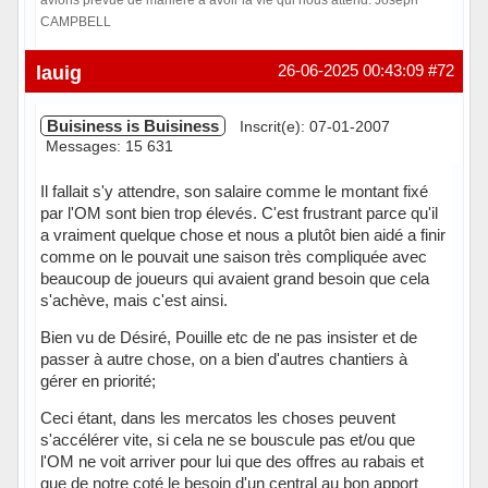
CAMPBELL
Hors ligne
lauig
26-06-2025 00:43:09
#72
Buisiness is Buisiness
Inscrit(e): 07-01-2007
Messages: 15 631
Il fallait s'y attendre, son salaire comme le montant fixé
par l'OM sont bien trop élevés. C'est frustrant parce qu'il
a vraiment quelque chose et nous a plutôt bien aidé a finir
comme on le pouvait une saison très compliquée avec
beaucoup de joueurs qui avaient grand besoin que cela
s'achève, mais c'est ainsi.
Bien vu de Désiré, Pouille etc de ne pas insister et de
passer à autre chose, on a bien d'autres chantiers à
gérer en priorité;
Ceci étant, dans les mercatos les choses peuvent
s'accélérer vite, si cela ne se bouscule pas et/ou que
l'OM ne voit arriver pour lui que des offres au rabais et
que de notre coté le besoin d'un central au bon apport