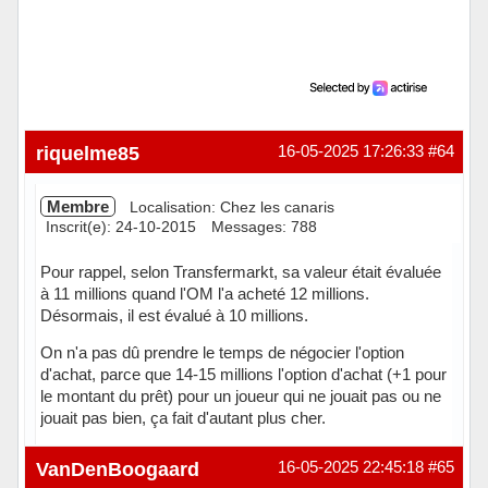
riquelme85
16-05-2025 17:26:33
#64
Membre
Localisation: Chez les canaris
Inscrit(e): 24-10-2015
Messages: 788
Pour rappel, selon Transfermarkt, sa valeur était évaluée
à 11 millions quand l'OM l'a acheté 12 millions.
Désormais, il est évalué à 10 millions.
On n'a pas dû prendre le temps de négocier l'option
d'achat, parce que 14-15 millions l'option d'achat (+1 pour
le montant du prêt) pour un joueur qui ne jouait pas ou ne
jouait pas bien, ça fait d'autant plus cher.
Hors ligne
VanDenBoogaard
16-05-2025 22:45:18
#65