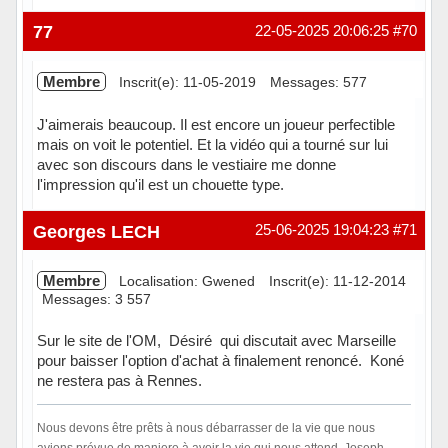
Hors ligne
77
22-05-2025 20:06:25
#70
Membre
Inscrit(e): 11-05-2019
Messages: 577
J'aimerais beaucoup. Il est encore un joueur perfectible
mais on voit le potentiel. Et la vidéo qui a tourné sur lui
avec son discours dans le vestiaire me donne
l'impression qu'il est un chouette type.
Hors ligne
Georges LECH
25-06-2025 19:04:23
#71
Membre
Localisation: Gwened
Inscrit(e): 11-12-2014
Messages: 3 557
Sur le site de l'OM, Désiré qui discutait avec Marseille
pour baisser l'option d'achat à finalement renoncé. Koné
ne restera pas à Rennes.
Nous devons être prêts à nous débarrasser de la vie que nous
avions prévue de maniere à avoir la vie qui nous attend. Joseph