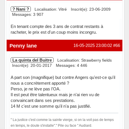
? Nani ?
Localisation: Vitré
Inscrit(e): 23-06-2009
Messages: 3 907
En tenant compte des 3 ans de contrat restants à
racheter, le prix est d'un coup moins incongru.
Hors ligne
Penny lane
16-05-2025 23:00:02
#66
La quinta del Buitre
Localisation: Strawberry fields
Inscrit(e): 20-01-2017
Messages: 4 446
A part son (magnifique) but contre Angers qu'est-ce qu'il
nous a concrètement apporté ?
Perso, je ne lève pas l'OA.
Il est peut être talentueux mais je n'ai rien vu de
convaincant dans ses prestations.
14 M c'est une somme qu'il n'a pas justifié.
" La justice c'est comme la sainte vierge, si on la voit pas de temps
en temps, le doute s'installe"." Pile ou face " Audiard.