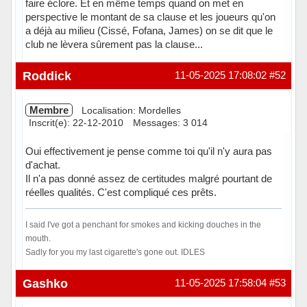
faire éclore. Et en même temps quand on met en
perspective le montant de sa clause et les joueurs qu'on
a déjà au milieu (Cissé, Fofana, James) on se dit que le
club ne lèvera sûrement pas la clause...
Hors ligne
Roddick
11-05-2025 17:08:02
#52
Membre
Localisation: Mordelles
Inscrit(e): 22-12-2010
Messages: 3 014
Oui effectivement je pense comme toi qu'il n'y aura pas
d'achat.
Il n'a pas donné assez de certitudes malgré pourtant de
réelles qualités. C'est compliqué ces prêts.
I said I've got a penchant for smokes and kicking douches in the
mouth.
Sadly for you my last cigarette's gone out. IDLES
Hors ligne
Gashko
11-05-2025 17:58:04
#53