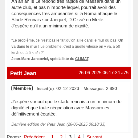
Ah ah ah !!! Le rebond très rapide de Massara dans un
autre club, et pas n'importe lequel, pourrait avoir des
conséquences très amusantes si la Roma attaque le
Stade Rennais sur Jacquet, D.Cissé ou Meité.
J'espère qu'il a un minimum de dignité.
"Le problème, ce n'est pas le fait qu'on aille dans le mur ou pas.
On
va dans le mur !
Le problème, c'est à quelle vitesse on y va, à 50
km/h ou à 5 km/h ?"
Jean-Marc Jancovici, spécialiste du
CLIMAT
.
Hors ligne
Petit Jean
26-06-2025 06:17:34
#75
Membre
Inscrit(e): 02-12-2023
Messages: 2 890
J'espère surtout que le stade rennais a un minimum de
dignité et que toute négociation avec Massara est
définitivement écartée.
Dernière édition de: Petit Jean (26-06-2025 06:18:33)
Hors ligne
Pages:
Précédent
1
2
3
4
Suivant