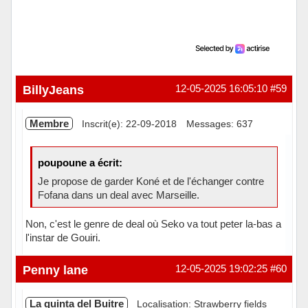
BillyJeans
12-05-2025 16:05:10
#59
Membre
Inscrit(e): 22-09-2018
Messages: 637
poupoune a écrit:
Je propose de garder Koné et de l'échanger contre
Fofana dans un deal avec Marseille.
Non, c'est le genre de deal où Seko va tout peter la-bas a
l'instar de Gouiri.
Hors ligne
Penny lane
12-05-2025 19:02:25
#60
La quinta del Buitre
Localisation: Strawberry fields