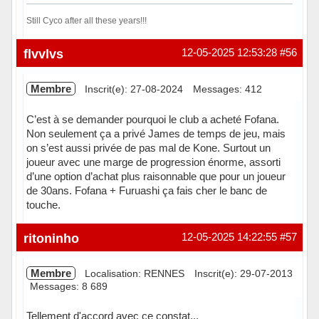
Still Cyco after all these years!!!
Hors ligne
flvvlvs
12-05-2025 12:53:28
#56
Membre
Inscrit(e): 27-08-2024
Messages: 412
C’est à se demander pourquoi le club a acheté Fofana.
Non seulement ça a privé James de temps de jeu, mais
on s’est aussi privée de pas mal de Kone. Surtout un
joueur avec une marge de progression énorme, assorti
d’une option d’achat plus raisonnable que pour un joueur
de 30ans. Fofana + Furuashi ça fais cher le banc de
touche.
Hors ligne
ritoninho
12-05-2025 14:22:55
#57
Membre
Localisation: RENNES
Inscrit(e): 29-07-2013
Messages: 8 689
Tellement d'accord avec ce constat...