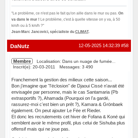
"Le problème, ce n'est pas le fait qu'on aille dans le mur ou pas.
On
va dans le mur !
Le problème, c'est à quelle vitesse on y va, à 50
km/h ou à 5 km/h ?"
Jean-Marc Jancovici, spécialiste du
CLIMAT
.
Hors ligne
DaNutz
12-05-2025 14:32:39
#58
Membre
Localisation: Dans un nuage de fumée...
Inscrit(e): 20-03-2011
Messages: 3 490
Franchement la gestion des milieux cette saison...
Bon j'imagine que "l'éclosion" de Djaoui Cissé n'avait été
envisagée par personne, mais le cas Santamaria (Pb
extrasportifs ?), Ahamada (Pourquoi on l'a gardé,
rassurez-moi c'est bien un prêt ?), Kamara & Grönbaek
également. On peut ajouter Le Fée et Rieder.
Et donc les recrutements cet hiver de Fofana & Koné qui
semblent avoir le même profil, plus celui de Sishuba plus
offensif mais qui ne joue pas.