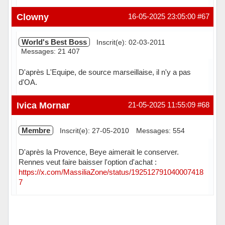
Hors ligne
Clowny
16-05-2025 23:05:00
#67
World's Best Boss
Inscrit(e): 02-03-2011
Messages: 21 407
D'après L'Equipe, de source marseillaise, il n'y a pas
d'OA.
Hors ligne
Ivica Mornar
21-05-2025 11:55:09
#68
Membre
Inscrit(e): 27-05-2010
Messages: 554
D'après la Provence, Beye aimerait le conserver.
Rennes veut faire baisser l'option d'achat :
https://x.com/MassiliaZone/status/192512791040007418
7
Hors ligne