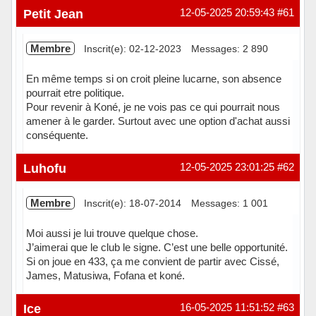
Hors ligne
Petit Jean
12-05-2025 20:59:43
#61
Membre
Inscrit(e): 02-12-2023
Messages: 2 890
En même temps si on croit pleine lucarne, son absence
pourrait etre politique.
Pour revenir à Koné, je ne vois pas ce qui pourrait nous
amener à le garder. Surtout avec une option d'achat aussi
conséquente.
Hors ligne
Luhofu
12-05-2025 23:01:25
#62
Membre
Inscrit(e): 18-07-2014
Messages: 1 001
Moi aussi je lui trouve quelque chose.
J’aimerai que le club le signe. C’est une belle opportunité.
Si on joue en 433, ça me convient de partir avec Cissé,
James, Matusiwa, Fofana et koné.
Hors ligne
Ice
16-05-2025 11:51:52
#63