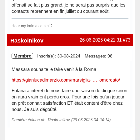
offensif se fait plus grand, je ne serai pas surpris que les
contacts reprennent en fin juillet ou courant août.
Hear my train a comin' ?
Hors ligne
Raskolnikov
26-06-2025 04:21:31
#73
Membre
Inscrit(e): 30-08-2024
Messages: 98
Massara souhaite le faire venir à la Roma
https://gianlucadimarzio.com/marsiglia- … iomercato/
Fofana a intérêt de nous faire une saison de dingue sinon
on aura vraiment perdu gros. Pour une fois qu’un joueur
en prêt donnait satisfaction ET était content d’être chez
nous. Je suis dégoûté.
Dernière édition de: Raskolnikov (26-06-2025 04:24:14)
Hors ligne