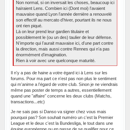
Non normal, si on inversait les choses, beaucoup ici
haïraient Lens. Combien ici (Dont moi) l'avaient
mauvaise quand Lyon l'année dernière a renouvelé
son effectif au mercato d'hiver, pourtant ils ne nous
ont rien piqué.
Là on leur prend leur gardien titulaire et
possiblement le (ou un des) taulier de leur défense.
N'importe qui l'aurait mauvaise ici, d'une part contre
la direction, mais aussi contre Rennes qui n'a pas
énormément d'imagination.
Rien à voir avec une quelconque maturité.
Il n'y a pas de haine a votre égard ici à Lens sur les
forums. Pour ma part ce n'est pas non plus le sentiment
qui m'anime a l'égard de votre club. Sinon je ne viendrais
même pas poster de temps a autres, essentiellement
quand une "affaire" concerne les deux clubs (Matchs,
transactions...etc)
Je ne sais pas si Danso va signer chez vous mais
pourquoi pas? Son souhait numéro un c'est la Premier
League et le deux c'est la Bundesliga, le tout dans une
équipe européenne ou en passe de se qualifier pour ce