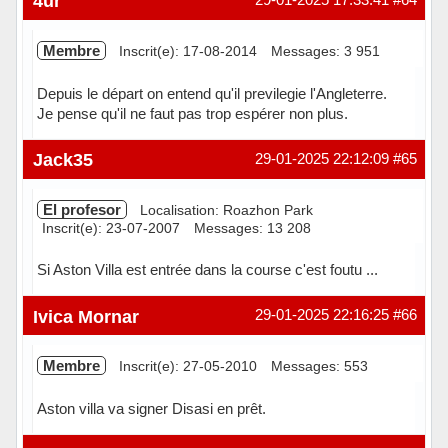
4ur
Membre
Inscrit(e): 17-08-2014
Messages: 3 951
Depuis le départ on entend qu'il previlegie l'Angleterre.
Je pense qu'il ne faut pas trop espérer non plus.
Hors ligne
Jack35
29-01-2025 22:12:09
#65
El profesor
Localisation: Roazhon Park
Inscrit(e): 23-07-2007
Messages: 13 208
Si Aston Villa est entrée dans la course c'est foutu ...
Hors ligne
Ivica Mornar
29-01-2025 22:16:25
#66
Membre
Inscrit(e): 27-05-2010
Messages: 553
Aston villa va signer Disasi en prêt.