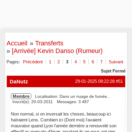
Accueil
»
Transferts
»
[Arrivée] Kevin Danso (Rumeur)
Pages:
Précédent
1
2
3
4
5
6
7
Suivant
Sujet Fermé
DaNutz
29-01-2025 08:22:28
#51
Membre
Localisation: Dans un nuage de fumée...
Inscrit(e): 20-03-2011
Messages: 3 487
Non normal, si on inversait les choses, beaucoup ici
haïraient Lens. Combien ici (Dont moi) l'avaient
mauvaise quand Lyon l'année dernière a renouvelé son
effectif au mercato d'hiver, pourtant ils ne nous ont rien