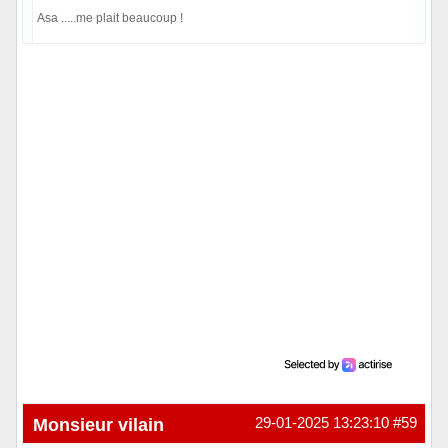
Asa .....me plait beaucoup !
Hors ligne
Monsieur vilain
29-01-2025 13:23:10
#59