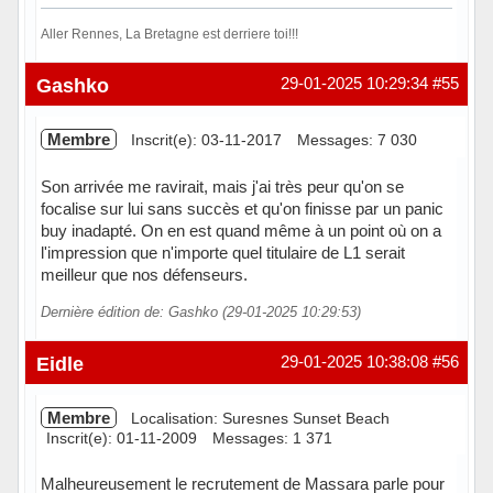
Aller Rennes, La Bretagne est derriere toi!!!
Hors ligne
Gashko
29-01-2025 10:29:34
#55
Membre
Inscrit(e): 03-11-2017
Messages: 7 030
Son arrivée me ravirait, mais j'ai très peur qu'on se
focalise sur lui sans succès et qu'on finisse par un panic
buy inadapté. On en est quand même à un point où on a
l'impression que n'importe quel titulaire de L1 serait
meilleur que nos défenseurs.
Dernière édition de: Gashko (29-01-2025 10:29:53)
Hors ligne
Eidle
29-01-2025 10:38:08
#56
Membre
Localisation: Suresnes Sunset Beach
Inscrit(e): 01-11-2009
Messages: 1 371
Malheureusement le recrutement de Massara parle pour