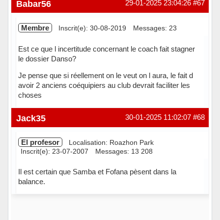
Hors ligne
Babar56
29-01-2025 23:04:26
#67
Membre
Inscrit(e): 30-08-2019
Messages: 23
Est ce que l incertitude concernant le coach fait stagner
le dossier Danso?
Je pense que si réellement on le veut on l aura, le fait d
avoir 2 anciens coéquipiers au club devrait faciliter les
choses
Hors ligne
Jack35
30-01-2025 11:02:07
#68
El profesor
Localisation: Roazhon Park
Inscrit(e): 23-07-2007
Messages: 13 208
Il est certain que Samba et Fofana pèsent dans la
balance.
Hors ligne