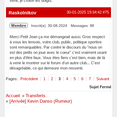
venir, je croise les doigts.
En ligne
Raskolnikov
30-01-2025 19:34:42
#75
Membre
Inscrit(e): 30-08-2024
Messages: 98
Merci Petit Jean ça me démangeait aussi. Gros respect
à vous les lensois, votre club, public, politique sportive
sont remarquables. Par contre le discours du "nous on
est des petits on joue avec le coeur" c'est vraiment usant
en plus d'être faux. Vous êtes fiers c'est bien, mais de là
à venir le montrer sur le forum d'un autre club... C'est
désagréable, ce qui demeure mon ressenti.
Hors ligne
Pages:
Précédent
1
2
3
4
5
6
7
Suivant
Sujet Fermé
Accueil
»
Transferts
»
[Arrivée] Kevin Danso (Rumeur)