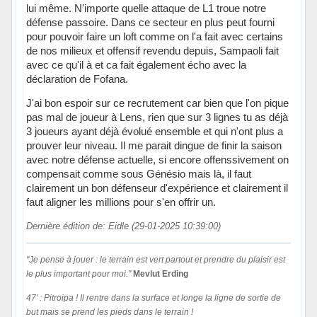
lui même. N'importe quelle attaque de L1 troue notre
défense passoire. Dans ce secteur en plus peut fourni
pour pouvoir faire un loft comme on l'a fait avec certains
de nos milieux et offensif revendu depuis, Sampaoli fait
avec ce qu'il à et ca fait également écho avec la
déclaration de Fofana.
J'ai bon espoir sur ce recrutement car bien que l'on pique
pas mal de joueur à Lens, rien que sur 3 lignes tu as déjà
3 joueurs ayant déjà évolué ensemble et qui n'ont plus a
prouver leur niveau. Il me parait dingue de finir la saison
avec notre défense actuelle, si encore offenssivement on
compensait comme sous Génésio mais là, il faut
clairement un bon défenseur d'expérience et clairement il
faut aligner les millions pour s'en offrir un.
Dernière édition de: Eidle (29-01-2025 10:39:00)
"Je pense à jouer : le terrain est vert partout et prendre du plaisir est
le plus important pour moi."
Mevlut Erding
47' : Pitroipa ! Il rentre dans la surface et longe la ligne de sortie de
but mais se prend les pieds dans le terrain !