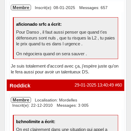
Membre
Inscrit(e): 08-01-2025
Messages: 657
aficionado srfc a écrit:
Pour Danso , il faut aussi penser que quand t'es
défenseurs sont nuls , que tu risques la L2 , tu paies
le prix quand tu es dans l urgence .
On négociera quand on sera sauver .
Je suis totalement d’accord avec ça, j’espère juste qu’on
le fera aussi pour avoir un talentueux DS.
Hors ligne
Roddick
29-01-2025 13:40:49
#60
Membre
Localisation: Mordelles
Inscrit(e): 22-12-2010
Messages: 3 005
bzhnolimite a écrit:
On est clairement dans une situation qui appel a