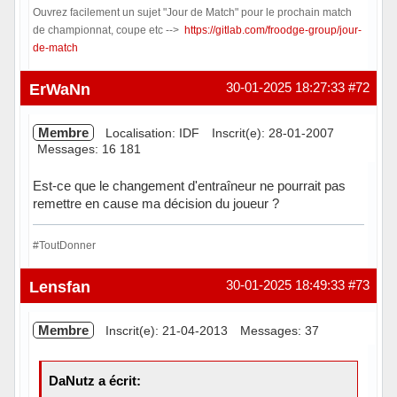
Ouvrez facilement un sujet "Jour de Match" pour le prochain match
de championnat, coupe etc -->
https://gitlab.com/froodge-group/jour-
de-match
Hors ligne
ErWaNn
30-01-2025 18:27:33
#72
Membre
Localisation: IDF
Inscrit(e): 28-01-2007
Messages: 16 181
Est-ce que le changement d'entraîneur ne pourrait pas
remettre en cause ma décision du joueur ?
#ToutDonner
Hors ligne
Lensfan
30-01-2025 18:49:33
#73
Membre
Inscrit(e): 21-04-2013
Messages: 37
DaNutz a écrit: