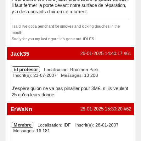
il faut fermer la porte devant notre surface de réparation,
y a des courants d'air en ce moment.
I said I've got a penchant for smokes and kicking douches in the
mouth.
Sadly for you my last cigarette's gone out. IDLES
Hors ligne
Jack35
29-01-2025 14:40:17
#61
El profesor
Localisation: Roazhon Park
Inscrit(e): 23-07-2007
Messages: 13 208
J'espère qu'on ne va pas pinailler pour 3M€, si ils veulent
25 qu'on leurs donne.
Hors ligne
ErWaNn
29-01-2025 15:30:20
#62
Membre
Localisation: IDF
Inscrit(e): 28-01-2007
Messages: 16 181