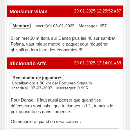
Hors ligne
Monsieur vilain
29-01-2025 12:25:52
#57
Membre
Inscrit(e): 08-01-2025
Messages: 657
Si on met 30 millions sur Danso plus les 40 sur samba/
Fofana, vaut mieux mettre le paquet pour récupérer
ghisolfi ça fera faire des économies !!!
Hors ligne
aficionado srfc
29-01-2025 13:14:01
#58
Reclutador de jugadores
Localisation: a 80 km del Fortuneo Stadium
Inscrit(e): 07-07-2007
Messages: 9 995
Pour Danso , il faut aussi penser que quand t'es
défenseurs sont nuls , que tu risques la L2 , tu paies le
prix quand tu es dans l urgence .
On négociera quand on sera sauver .