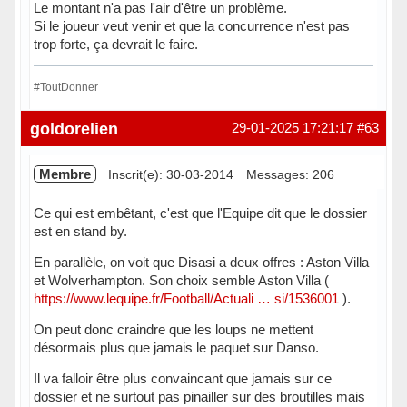
Le montant n'a pas l'air d'être un problème.
Si le joueur veut venir et que la concurrence n'est pas
trop forte, ça devrait le faire.
#ToutDonner
Hors ligne
goldorelien
29-01-2025 17:21:17
#63
Membre
Inscrit(e): 30-03-2014
Messages: 206
Ce qui est embêtant, c'est que l'Equipe dit que le dossier
est en stand by.
En parallèle, on voit que Disasi a deux offres : Aston Villa
et Wolverhampton. Son choix semble Aston Villa (
https://www.lequipe.fr/Football/Actuali … si/1536001
).
On peut donc craindre que les loups ne mettent
désormais plus que jamais le paquet sur Danso.
Il va falloir être plus convaincant que jamais sur ce
dossier et ne surtout pas pinailler sur des broutilles mais