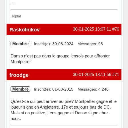
…
Hopla!
Hors ligne
Raskolnikov
30-01-2025 18:07:11
#70
Membre
Inscrit(e): 30-08-2024
Messages: 98
Danso n'est pas dans le groupe lensois pour affronter
Montpellier
Hors ligne
froodge
30-01-2025 18:11:56
#71
Membre
Inscrit(e): 01-08-2015
Messages: 4 248
Qu'est-ce qui peut arriver au pire? Montpellier gagne et le
joueur signe en Angleterre. 17e et toujours pas de DC.
Mais si on positive, Lens gagne et Danso signe chez
nous.