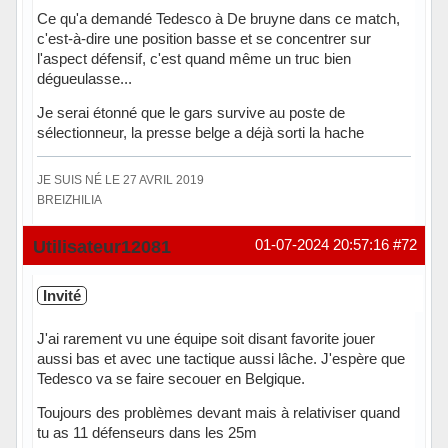
Ce qu'a demandé Tedesco à De bruyne dans ce match,
c'est-à-dire une position basse et se concentrer sur
l'aspect défensif, c'est quand même un truc bien
dégueulasse...
Je serai étonné que le gars survive au poste de
sélectionneur, la presse belge a déjà sorti la hache
JE SUIS NÉ LE 27 AVRIL 2019
BREIZHILIA
Hors ligne
Utilisateur12081
01-07-2024 20:57:16
#72
Invité
J'ai rarement vu une équipe soit disant favorite jouer
aussi bas et avec une tactique aussi lâche. J'espère que
Tedesco va se faire secouer en Belgique.
Toujours des problèmes devant mais à relativiser quand
tu as 11 défenseurs dans les 25m