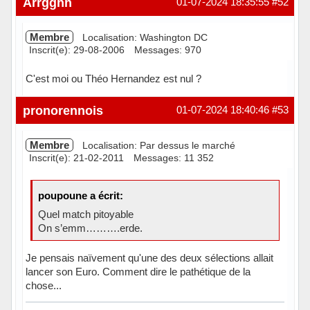
Arrgghh
01-07-2024 18:35:55
#52
Membre
Localisation: Washington DC
Inscrit(e): 29-08-2006
Messages: 970
C'est moi ou Théo Hernandez est nul ?
Hors ligne
pronorennois
01-07-2024 18:40:46
#53
Membre
Localisation: Par dessus le marché
Inscrit(e): 21-02-2011
Messages: 11 352
poupoune a écrit:
Quel match pitoyable
On s’emm……….erde.
Je pensais naïvement qu'une des deux sélections allait
lancer son Euro. Comment dire le pathétique de la
chose...