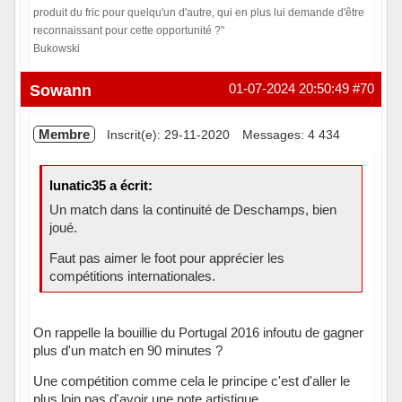
produit du fric pour quelqu'un d'autre, qui en plus lui demande d'être
reconnaissant pour cette opportunité ?"
Bukowski
Hors ligne
Sowann
01-07-2024 20:50:49
#70
Membre
Inscrit(e): 29-11-2020
Messages: 4 434
lunatic35 a écrit:
Un match dans la continuité de Deschamps, bien
joué.
Faut pas aimer le foot pour apprécier les
compétitions internationales.
On rappelle la bouillie du Portugal 2016 infoutu de gagner
plus d'un match en 90 minutes ?
Une compétition comme cela le principe c'est d'aller le
plus loin pas d'avoir une note artistique