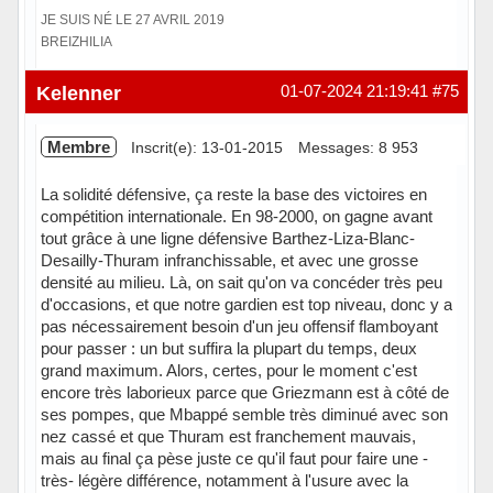
JE SUIS NÉ LE 27 AVRIL 2019
BREIZHILIA
Hors ligne
Kelenner
01-07-2024 21:19:41
#75
Membre
Inscrit(e): 13-01-2015
Messages: 8 953
La solidité défensive, ça reste la base des victoires en
compétition internationale. En 98-2000, on gagne avant
tout grâce à une ligne défensive Barthez-Liza-Blanc-
Desailly-Thuram infranchissable, et avec une grosse
densité au milieu. Là, on sait qu'on va concéder très peu
d'occasions, et que notre gardien est top niveau, donc y a
pas nécessairement besoin d'un jeu offensif flamboyant
pour passer : un but suffira la plupart du temps, deux
grand maximum. Alors, certes, pour le moment c'est
encore très laborieux parce que Griezmann est à côté de
ses pompes, que Mbappé semble très diminué avec son
nez cassé et que Thuram est franchement mauvais,
mais au final ça pèse juste ce qu'il faut pour faire une -
très- légère différence, notamment à l'usure avec la