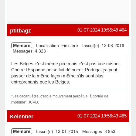
ptitbagz
01-07-2024 19:55:49
#64
Membre
Localisation: Finistère
Inscrit(e): 13-08-2016
Messages: 4 323
Les Belges c'est même pire mais c'est pas une raison.
Contre l'Espagne on se fait défoncer. Portugal ça peut
passer de la même façon même s'ils sont plus
entreprenants que les Belges.
"Les cacahuètes, c'est le mouvement perpétuel à portée de
l'homme". JCVD.
Hors ligne
Kelenner
01-07-2024 19:56:43
#65
Membre
Inscrit(e): 13-01-2015
Messages: 8 953