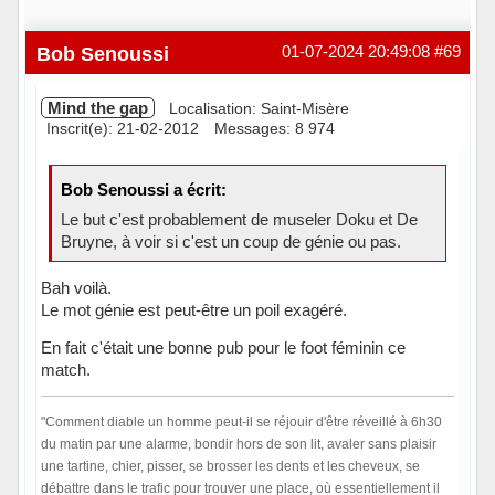
Bob Senoussi
01-07-2024 20:49:08
#69
Mind the gap
Localisation: Saint-Misère
Inscrit(e): 21-02-2012
Messages: 8 974
Bob Senoussi a écrit:
Le but c'est probablement de museler Doku et De
Bruyne, à voir si c'est un coup de génie ou pas.
Bah voilà.
Le mot génie est peut-être un poil exagéré.
En fait c'était une bonne pub pour le foot féminin ce
match.
"Comment diable un homme peut-il se réjouir d'être réveillé à 6h30
du matin par une alarme, bondir hors de son lit, avaler sans plaisir
une tartine, chier, pisser, se brosser les dents et les cheveux, se
débattre dans le trafic pour trouver une place, où essentiellement il