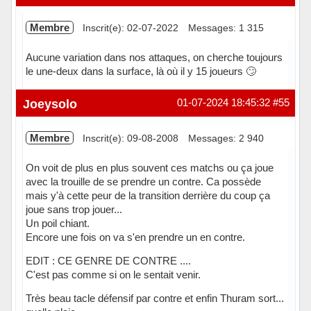
Membre
Inscrit(e): 02-07-2022
Messages: 1 315
Aucune variation dans nos attaques, on cherche toujours
le une-deux dans la surface, là où il y 15 joueurs 🙄
Hors ligne
Joeysolo
01-07-2024 18:45:32
#55
Membre
Inscrit(e): 09-08-2008
Messages: 2 940
On voit de plus en plus souvent ces matchs ou ça joue
avec la trouille de se prendre un contre. Ca possède
mais y'à cette peur de la transition derrière du coup ça
joue sans trop jouer...
Un poil chiant.
Encore une fois on va s'en prendre un en contre.
EDIT : CE GENRE DE CONTRE ....
C'est pas comme si on le sentait venir.
Très beau tacle défensif par contre et enfin Thuram sort...