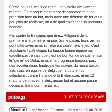
C'était poussif, mais ça reste une victoire amplement
méritée. On manque clairement de spontanéité et de
précision face au but, mais avec une défense de fer et un
peu plus de réalisme, on a de quoi envisager un parcours
honnête.
Par contre la Belgique, que dire... Affligeant de la
première à la dernière minute. Sur le papier, leurs armes
sont offensives mais ils refusent totalement le jeu, c'est
absolument pathétique. La fausse bonne équipe par
excellence. Je sais que c'est de bon ton de se pâmer sur
le "génie" de Doku, mais il ne progresse toujours pas,
des accélérations foudroyantes suivies du néant absolu.
Ses stats en équipe de Belgique : 2 buts en 26
sélections, contre l'Islande et la Biélorussie, et en 12
matchs de phases finales, aucun but et aucune passe
décisive. Sans commentaire...
Hors ligne
ptitbagz
01-07-2024 20:04:26
#66
Membre
Localisation: Finistère
Inscrit(e): 13-08-2016