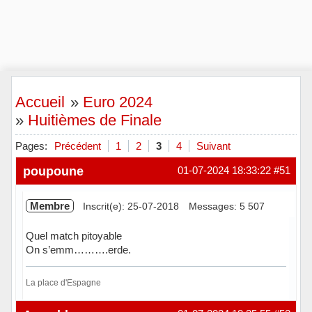
Accueil
»
Euro 2024
»
Huitièmes de Finale
Pages:
Précédent
1
2
3
4
Suivant
poupoune
01-07-2024 18:33:22
#51
Membre
Inscrit(e): 25-07-2018
Messages: 5 507
Quel match pitoyable
On s’emm……….erde.
La place d'Espagne
Hors ligne