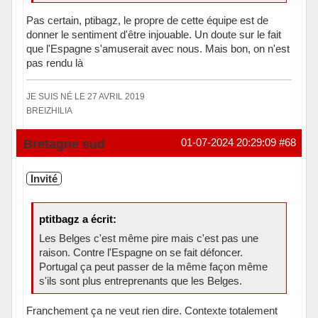
Pas certain, ptibagz, le propre de cette équipe est de
donner le sentiment d'être injouable. Un doute sur le fait
que l'Espagne s'amuserait avec nous. Mais bon, on n'est
pas rendu là
JE SUIS NÉ LE 27 AVRIL 2019
BREIZHILIA
Hors ligne
Bretagne sud
01-07-2024 20:29:09
#68
Invité
ptitbagz a écrit:
Les Belges c'est même pire mais c'est pas une
raison. Contre l'Espagne on se fait défoncer.
Portugal ça peut passer de la même façon même
s'ils sont plus entreprenants que les Belges.
Franchement ça ne veut rien dire. Contexte totalement