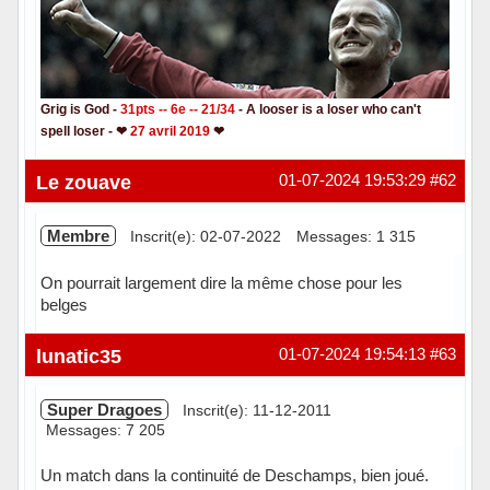
Grig is God -
31pts -- 6e -- 21/34
- A looser is a loser who can't
spell loser - ❤
27 avril 2019
❤
Hors ligne
Le zouave
01-07-2024 19:53:29
#62
Membre
Inscrit(e): 02-07-2022
Messages: 1 315
On pourrait largement dire la même chose pour les
belges
Hors ligne
lunatic35
01-07-2024 19:54:13
#63
Super Dragoes
Inscrit(e): 11-12-2011
Messages: 7 205
Un match dans la continuité de Deschamps, bien joué.