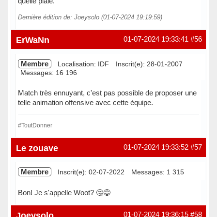
quelle plaie.
Dernière édition de: Joeysolo (01-07-2024 19:19:59)
Hors ligne
ErWaNn
01-07-2024 19:33:41
#56
Membre
Localisation: IDF
Inscrit(e): 28-01-2007
Messages: 16 196
Match très ennuyant, c'est pas possible de proposer une
telle animation offensive avec cette équipe.
#ToutDonner
Hors ligne
Le zouave
01-07-2024 19:33:52
#57
Membre
Inscrit(e): 02-07-2022
Messages: 1 315
Bon! Je s'appelle Woot? 🤔😅
Hors ligne
Joeysolo
01-07-2024 19:36:15
#58