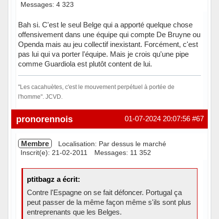
Messages: 4 323
Bah si. C'est le seul Belge qui a apporté quelque chose
offensivement dans une équipe qui compte De Bruyne ou
Openda mais au jeu collectif inexistant. Forcément, c'est
pas lui qui va porter l'équipe. Mais je crois qu'une pipe
comme Guardiola est plutôt content de lui.
"Les cacahuètes, c'est le mouvement perpétuel à portée de
l'homme". JCVD.
Hors ligne
pronorennois
01-07-2024 20:07:56
#67
Membre
Localisation: Par dessus le marché
Inscrit(e): 21-02-2011
Messages: 11 352
ptitbagz a écrit:
Contre l'Espagne on se fait défoncer. Portugal ça
peut passer de la même façon même s'ils sont plus
entreprenants que les Belges.