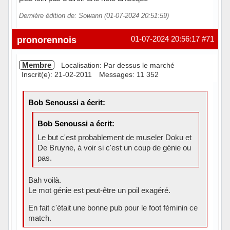
Dernière édition de: Sowann (01-07-2024 20:51:59)
Hors ligne
pronorennois
01-07-2024 20:56:17
#71
Membre
Localisation: Par dessus le marché
Inscrit(e): 21-02-2011
Messages: 11 352
Bob Senoussi a écrit:
Bob Senoussi a écrit:
Le but c'est probablement de museler Doku et
De Bruyne, à voir si c'est un coup de génie ou
pas.
Bah voilà.
Le mot génie est peut-être un poil exagéré.
En fait c'était une bonne pub pour le foot féminin ce
match.