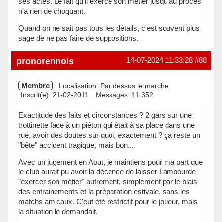
ses actes. Le fait qu'il exerce son métier jusqu'au procès
n'a rien de choquant.
Quand on ne sait pas tous les détails, c'est souvent plus
sage de ne pas faire de suppositions.
Hors ligne
pronorennois
14-07-2024 11:33:28
#88
Membre
Localisation: Par dessus le marché
Inscrit(e): 21-02-2011
Messages: 11 352
Exactitude des faits et circonstances ? 2 gars sur une
trottinette face à un piéton qui était à sa place dans une
rue, avoir des doutes sur quoi, exactement ? ça reste un
"bête" accident tragique, mais bon...
Avec un jugement en Aout, je maintiens pour ma part que
le club aurait pu avoir la décence de laisser Lambourde
"exercer son métier" autrement, simplement par le biais
des entrainements et la préparation estivale, sans les
matchs amicaux. C'eut été restrictif pour le joueur, mais
la situation le demandait.