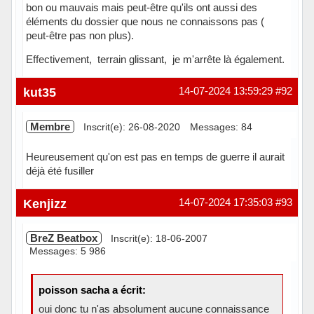
bon ou mauvais mais peut-être qu'ils ont aussi des
éléments du dossier que nous ne connaissons pas (
peut-être pas non plus).
Effectivement, terrain glissant, je m'arrête là également.
Hors ligne
kut35
14-07-2024 13:59:29
#92
Membre
Inscrit(e): 26-08-2020
Messages: 84
Heureusement qu'on est pas en temps de guerre il aurait
déjà été fusiller
Hors ligne
Kenjizz
14-07-2024 17:35:03
#93
BreZ Beatbox
Inscrit(e): 18-06-2007
Messages: 5 986
poisson sacha a écrit:
oui donc tu n'as absolument aucune connaissance