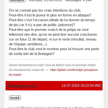
On ne connait pas les vrais intentions du club,
Peut-être il est le joueur le plus en forme en attaque?
Peut-être c'est l'occasion idéale de lui donner du temps
de jeu car il n'y a pas de public (adverse)?
Peut-être que le premier match de la prépa ne veut
tellement rien dire, qu'on ne peut tirer aucune conclusion
sur un futur 11 de départ, ni sur le reste (résultat, niveau
de l'équipe, ambitions...)
Peut-être le club veut le montrer pour lui trouver une porte
de sortie loin de la Bretagne?
Ouvrez facilement un sujet "Jour de Match" pour le prochain match
de championnat, coupe etc -->
https://gitlab.com/froodge-group/jour-
de-match
Hors ligne
Bretagne sud
13-07-2024 18:22:54
#80
Invité