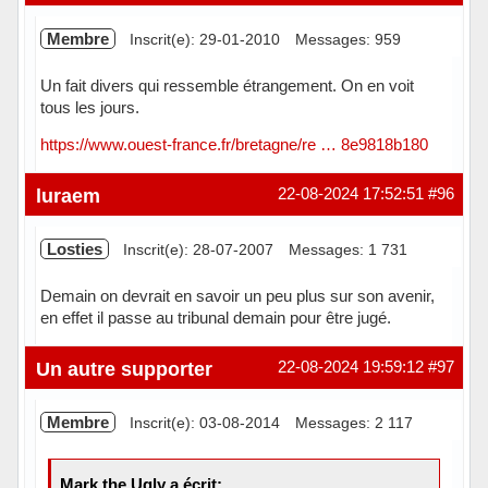
Membre
Inscrit(e): 29-01-2010
Messages: 959
Un fait divers qui ressemble étrangement. On en voit
tous les jours.
https://www.ouest-france.fr/bretagne/re … 8e9818b180
Hors ligne
luraem
22-08-2024 17:52:51
#96
Losties
Inscrit(e): 28-07-2007
Messages: 1 731
Demain on devrait en savoir un peu plus sur son avenir,
en effet il passe au tribunal demain pour être jugé.
Hors ligne
Un autre supporter
22-08-2024 19:59:12
#97
Membre
Inscrit(e): 03-08-2014
Messages: 2 117
Mark the Ugly a écrit: