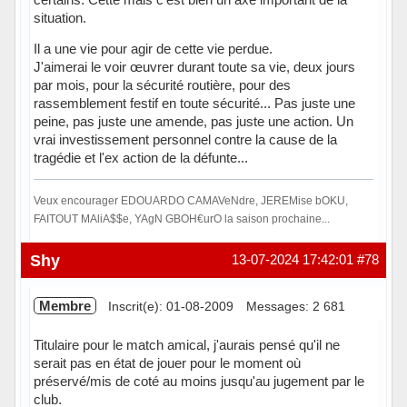
situation.
Il a une vie pour agir de cette vie perdue.
J'aimerai le voir œuvrer durant toute sa vie, deux jours
par mois, pour la sécurité routière, pour des
rassemblement festif en toute sécurité... Pas juste une
peine, pas juste une amende, pas juste une action. Un
vrai investissement personnel contre la cause de la
tragédie et l'ex action de la défunte...
Veux encourager EDOUARDO CAMAVeNdre, JEREMise bOKU,
FAITOUT MAliA$$e, YAgN GBOH€urO la saison prochaine...
Hors ligne
Shy
13-07-2024 17:42:01
#78
Membre
Inscrit(e): 01-08-2009
Messages: 2 681
Titulaire pour le match amical, j'aurais pensé qu'il ne
serait pas en état de jouer pour le moment où
préservé/mis de coté au moins jusqu'au jugement par le
club.