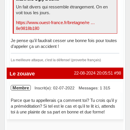
Un fait divers qui ressemble étrangement. On en
voit tous les jours.
https://www.ouest-france.fr/bretagne/re …
8e9818b180
Je pense qu'il faudrait cesser une bonne fois pour toutes
d'appeler ça un accident !
La meilleure attaque, c'est la défense! (proverbe français)
Hors ligne
Le zouave
22-08-2024 20:05:51
#98
Membre
Inscrit(e): 02-07-2022
Messages: 1 315
Parce que tu appellerais ça comment toi? Tu crois qu'il y
a préméditation? Si tel est le cas et qu'il te lit ici, attends
toi à une plainte de sa part en bonne et due forme!
Hors ligne