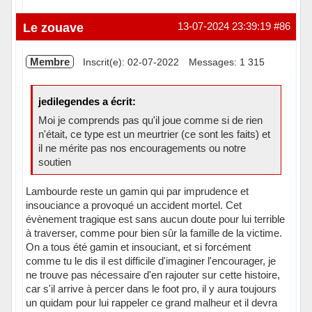
Hors ligne
Le zouave
13-07-2024 23:39:19
#86
Membre
Inscrit(e): 02-07-2022
Messages: 1 315
jedilegendes a écrit:
Moi je comprends pas qu'il joue comme si de rien
n'était, ce type est un meurtrier (ce sont les faits) et
il ne mérite pas nos encouragements ou notre
soutien
Lambourde reste un gamin qui par imprudence et
insouciance a provoqué un accident mortel. Cet
évènement tragique est sans aucun doute pour lui terrible
à traverser, comme pour bien sûr la famille de la victime.
On a tous été gamin et insouciant, et si forcément
comme tu le dis il est difficile d'imaginer l'encourager, je
ne trouve pas nécessaire d'en rajouter sur cette histoire,
car s'il arrive à percer dans le foot pro, il y aura toujours
un quidam pour lui rappeler ce grand malheur et il devra