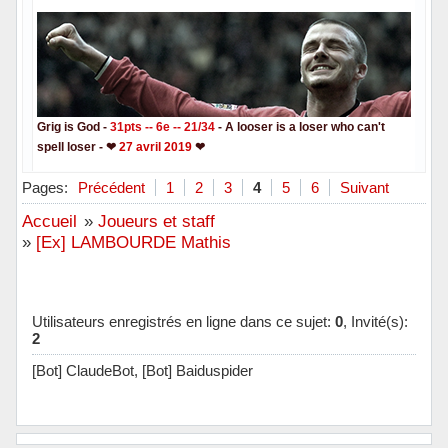
Grig is God -
31pts -- 6e -- 21/34
- A looser is a loser who can't
spell loser - ❤
27 avril 2019
❤
Hors ligne
Pages:
Précédent
1
2
3
4
5
6
Suivant
Accueil
»
Joueurs et staff
»
[Ex] LAMBOURDE Mathis
Utilisateurs enregistrés en ligne dans ce sujet:
0
, Invité(s):
2
[Bot] ClaudeBot,
[Bot] Baiduspider