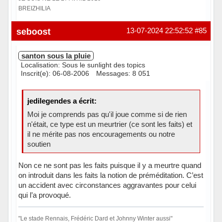
BREIZHILIA
Hors ligne
seboost
13-07-2024 22:52:52
#85
santon sous la pluie
Localisation: Sous le sunlight des topics
Inscrit(e): 06-08-2006
Messages: 8 051
jedilegendes a écrit:
Moi je comprends pas qu'il joue comme si de rien
n'était, ce type est un meurtrier (ce sont les faits) et
il ne mérite pas nos encouragements ou notre
soutien
Non ce ne sont pas les faits puisque il y a meurtre quand
on introduit dans les faits la notion de préméditation. C’est
un accident avec circonstances aggravantes pour celui
qui l’a provoqué.
"Le stade Rennais, Frédéric Dard et Johnny Winter aussi"