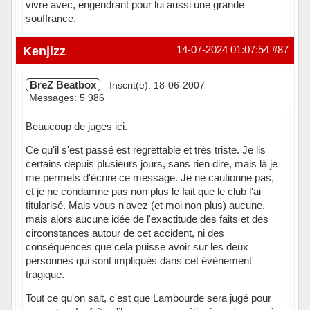
vivre avec, engendrant pour lui aussi une grande
souffrance.
Hors ligne
Kenjizz
14-07-2024 01:07:54
#87
BreZ Beatbox
Inscrit(e): 18-06-2007
Messages: 5 986
Beaucoup de juges ici.
Ce qu'il s'est passé est regrettable et très triste. Je lis
certains depuis plusieurs jours, sans rien dire, mais là je
me permets d'écrire ce message. Je ne cautionne pas,
et je ne condamne pas non plus le fait que le club l'ai
titularisé. Mais vous n'avez (et moi non plus) aucune,
mais alors aucune idée de l'exactitude des faits et des
circonstances autour de cet accident, ni des
conséquences que cela puisse avoir sur les deux
personnes qui sont impliqués dans cet évènement
tragique.
Tout ce qu'on sait, c'est que Lambourde sera jugé pour