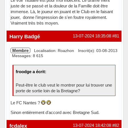
Le voir Titulaire est pour moi indecent. Le drame vient
juste de se passé et la douleur de la Famille doit être
immense. Là, le joueur en jouant et le Club en le faisant
jouer, donne l'impression de s'en foutre royalement.
Vraiment très très moyen.
Harry Badgé
13-07-2024 18:35:08
#81
Membre
Localisation: Roazhon
Inscrit(e): 03-08-2013
Messages: 8 615
froodge a écrit:
Peut-être le club veut le montrer pour lui trouver une
porte de sortie loin de la Bretagne?
Le FC Nantes ?
Sinon entièrement d'accord avec Bretagne Sud.
Hors ligne
fcdalex
13-07-2024 18:42:08
#82