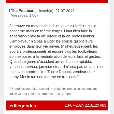
The Postman
Inscrit(e): 27-07-2012
Messages: 1 807
Je trouve ça moyen de le faire jouer vu l'affaire qui le
concerne mais en même temps il faut bien faire la
séparation entre la vie privée et la vie professionnel.
L'employeur n'a pas à juger les soucis qu'ont leurs
employés dans leur vie privée. Malheureusement, les
sportifs professionnels et encore plus les footballeurs
sont exposés à la médiatisation de leurs faits et gestes.
Quand ce genre d'accident arrive à un comptable,
vendeur, serveur, jardinier etc..., il n'aura pas un article en
une avec comme titre "Pierre Dupont, vendeur chez
Leroy Merlin tue une femme en trottinette".
"Quand les mouettes suivent un chalutier, c'est qu'elles pensent
qu'on va leur jeter des sardines" Eric Cantona.
Hors ligne
jedilegendes
13-07-2024 22:31:29
#83