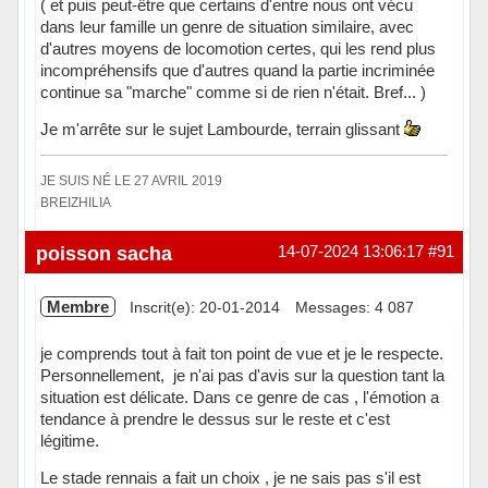
( et puis peut-être que certains d'entre nous ont vécu
dans leur famille un genre de situation similaire, avec
d'autres moyens de locomotion certes, qui les rend plus
incompréhensifs que d'autres quand la partie incriminée
continue sa "marche" comme si de rien n'était. Bref... )
Je m'arrête sur le sujet Lambourde, terrain glissant
JE SUIS NÉ LE 27 AVRIL 2019
BREIZHILIA
Hors ligne
poisson sacha
14-07-2024 13:06:17
#91
Membre
Inscrit(e): 20-01-2014
Messages: 4 087
je comprends tout à fait ton point de vue et je le respecte.
Personnellement, je n'ai pas d'avis sur la question tant la
situation est délicate. Dans ce genre de cas , l'émotion a
tendance à prendre le dessus sur le reste et c'est
légitime.
Le stade rennais a fait un choix , je ne sais pas s'il est