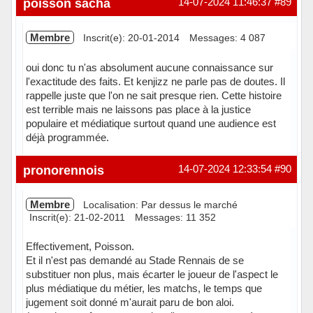
poisson sacha
14-07-2024 11:46:37
#89
Membre
Inscrit(e): 20-01-2014
Messages: 4 087
oui donc tu n'as absolument aucune connaissance sur
l'exactitude des faits. Et kenjizz ne parle pas de doutes. Il
rappelle juste que l'on ne sait presque rien. Cette histoire
est terrible mais ne laissons pas place à la justice
populaire et médiatique surtout quand une audience est
déjà programmée.
Hors ligne
pronorennois
14-07-2024 12:33:54
#90
Membre
Localisation: Par dessus le marché
Inscrit(e): 21-02-2011
Messages: 11 352
Effectivement, Poisson.
Et il n'est pas demandé au Stade Rennais de se
substituer non plus, mais écarter le joueur de l'aspect le
plus médiatique du métier, les matchs, le temps que
jugement soit donné m'aurait paru de bon aloi.