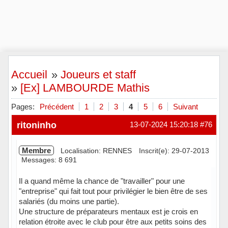
Accueil
»
Joueurs et staff
»
[Ex] LAMBOURDE Mathis
Pages:
Précédent
1
2
3
4
5
6
Suivant
ritoninho
13-07-2024 15:20:18
#76
Membre
Localisation: RENNES
Inscrit(e): 29-07-2013
Messages: 8 691
Il a quand même la chance de "travailler" pour une
"entreprise" qui fait tout pour privilégier le bien être de ses
salariés (du moins une partie).
Une structure de préparateurs mentaux est je crois en
relation étroite avec le club pour être aux petits soins des