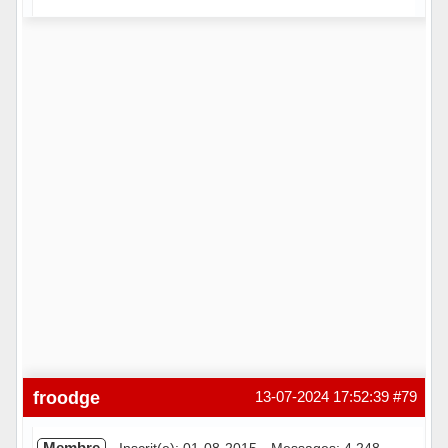
Hors ligne
froodge
13-07-2024 17:52:39
#79
Membre
Inscrit(e): 01-08-2015
Messages: 4 248