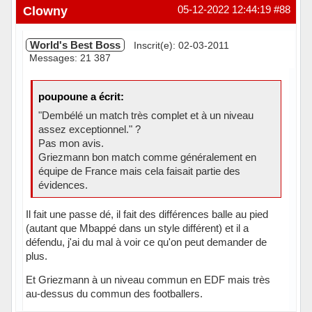
Hors ligne
Clowny
05-12-2022 12:44:19
#88
World's Best Boss
Inscrit(e): 02-03-2011
Messages: 21 387
poupoune a écrit:
"Dembélé un match très complet et à un niveau
assez exceptionnel." ?
Pas mon avis.
Griezmann bon match comme généralement en
équipe de France mais cela faisait partie des
évidences.
Il fait une passe dé, il fait des différences balle au pied
(autant que Mbappé dans un style différent) et il a
défendu, j'ai du mal à voir ce qu'on peut demander de
plus.
Et Griezmann à un niveau commun en EDF mais très
au-dessus du commun des footballers.