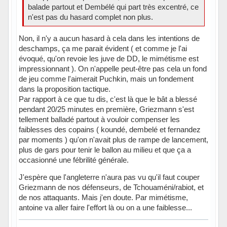
balade partout et Dembélé qui part très excentré, ce
n'est pas du hasard complet non plus.
Non, il n'y a aucun hasard à cela dans les intentions de
deschamps, ça me parait évident ( et comme je l'ai
évoqué, qu'on revoie les juve de DD, le mimétisme est
impressionnant ). On n'appelle peut-être pas cela un fond
de jeu comme l'aimerait Puchkin, mais un fondement
dans la proposition tactique.
Par rapport à ce que tu dis, c'est là que le bât a blessé
pendant 20/25 minutes en première, Griezmann s'est
tellement balladé partout à vouloir compenser les
faiblesses des copains ( koundé, dembelé et fernandez
par moments ) qu'on n'avait plus de rampe de lancement,
plus de gars pour tenir le ballon au milieu et que ça a
occasionné une fébrilité générale.
J'espère que l'angleterre n'aura pas vu qu'il faut couper
Griezmann de nos défenseurs, de Tchouaméni/rabiot, et
de nos attaquants. Mais j'en doute. Par mimétisme,
antoine va aller faire l'effort là ou on a une faiblesse...