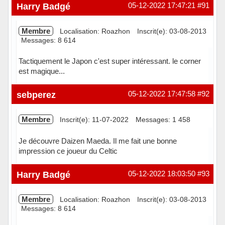
Harry Badgé
05-12-2022 17:47:21
#91
Membre
Localisation: Roazhon
Inscrit(e): 03-08-2013
Messages: 8 614
Tactiquement le Japon c'est super intéressant. le corner
est magique...
Hors ligne
sebperez
05-12-2022 17:47:58
#92
Membre
Inscrit(e): 11-07-2022
Messages: 1 458
Je découvre Daizen Maeda. Il me fait une bonne
impression ce joueur du Celtic
Hors ligne
Harry Badgé
05-12-2022 18:03:50
#93
Membre
Localisation: Roazhon
Inscrit(e): 03-08-2013
Messages: 8 614