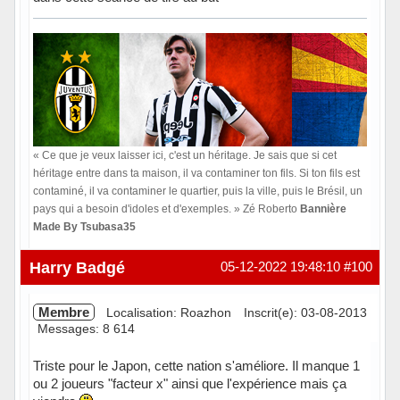
« Ce que je veux laisser ici, c'est un héritage. Je sais que si cet
héritage entre dans ta maison, il va contaminer ton fils. Si ton fils est
contaminé, il va contaminer le quartier, puis la ville, puis le Brésil, un
pays qui a besoin d'idoles et d'exemples. » Zé Roberto
Bannière
Made By Tsubasa35
Hors ligne
Harry Badgé
05-12-2022 19:48:10
#100
Membre
Localisation: Roazhon
Inscrit(e): 03-08-2013
Messages: 8 614
Triste pour le Japon, cette nation s'améliore. Il manque 1
ou 2 joueurs "facteur x" ainsi que l'expérience mais ça