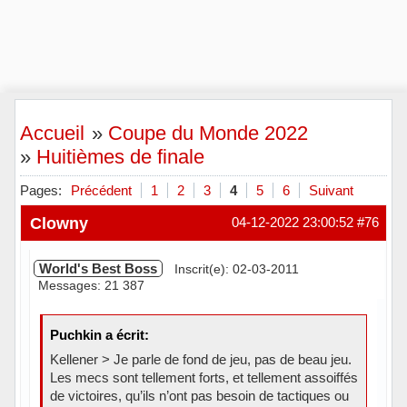
Accueil
»
Coupe du Monde 2022
»
Huitièmes de finale
Pages:
Précédent
1
2
3
4
5
6
Suivant
Clowny
04-12-2022 23:00:52
#76
World's Best Boss
Inscrit(e): 02-03-2011
Messages: 21 387
Puchkin a écrit:
Kellener > Je parle de fond de jeu, pas de beau jeu.
Les mecs sont tellement forts, et tellement assoiffés
de victoires, qu’ils n’ont pas besoin de tactiques ou