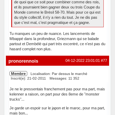
de quoi que ce soit pour combiner comme des rois,
et ils pourraient bien gagner deux ou trois Coupe du
Monde comme le Brésil 58-70. Mais pour ce qui est
du style collectif, il n’y a rien du tout. Je ne dis pas
que c’est mal, c’est pragmatique et ça gagne.
Tu manques un peu de nuance. Les lancements de
Mbappé dans la profondeur, Griezmann qui se balade
partout et Dembélé qui part très excentré, ce n'est pas du
hasard complet non plus.
Hors ligne
pronorennois
04-12-2022 23:01:01
#77
Membre
Localisation: Par dessus le marché
Inscrit(e): 21-02-2011
Messages: 11 352
Je ne le pressentais franchement pas pour ma part, mais
kelenner a raison, on part pour des 8eme de "monster
trucks"...
Je garde un espoir sur le japon et le maroc, pour ma part,
mais bon...