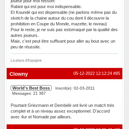
joueur pour moi ressort:
Rabiot qui est pour moi indispensable.
Et Koundé qui est dispensable (ne parlons même pas du
sketch de la chaine autour du cou dont il découvre la
prohibition en Coupe du Monde, mazette, le niveau)
Pour le reste, je ne suis pas estomaqué par la qualité des
autres joueurs.
Mais, c'est peut être suffisant pour aller au bout avec un
peu de réussite.
La place d'Espagne
Hors ligne
Clowny
05-12-2022 12:12:24
#85
World's Best Boss
Inscrit(e): 02-03-2011
Messages: 21 387
Pourtant Griezmann et Dembélé ont livré un match très
complet et à un niveau assez exceptionnel. D'accord
avec 4ur et Nomade par ailleurs.
Hors ligne