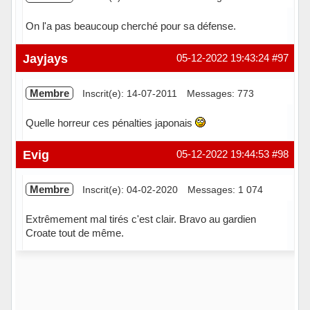
On l'a pas beaucoup cherché pour sa défense.
Hors ligne
Jayjays
05-12-2022 19:43:24
#97
Membre
Inscrit(e): 14-07-2011
Messages: 773
Quelle horreur ces pénalties japonais
Hors ligne
Evig
05-12-2022 19:44:53
#98
Membre
Inscrit(e): 04-02-2020
Messages: 1 074
Extrêmement mal tirés c'est clair. Bravo au gardien
Croate tout de même.
Hors ligne