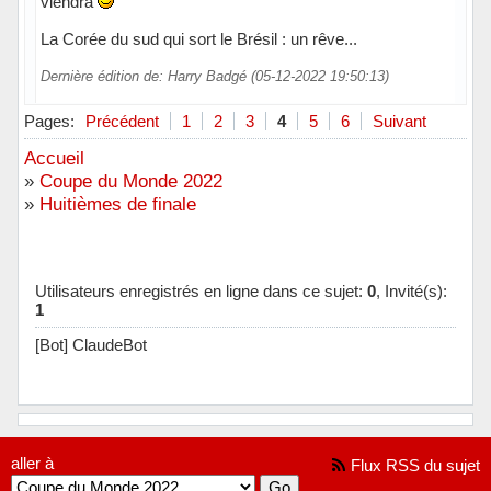
viendra
La Corée du sud qui sort le Brésil : un rêve...
Dernière édition de: Harry Badgé (05-12-2022 19:50:13)
Hors ligne
Pages:
Précédent
1
2
3
4
5
6
Suivant
Accueil
»
Coupe du Monde 2022
»
Huitièmes de finale
Utilisateurs enregistrés en ligne dans ce sujet:
0
, Invité(s):
1
[Bot] ClaudeBot
aller à
Flux RSS du sujet