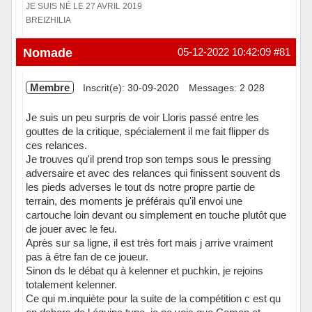
JE SUIS NÉ LE 27 AVRIL 2019
BREIZHILIA
Hors ligne
Nomade
05-12-2022 10:42:09
#81
Membre
Inscrit(e): 30-09-2020
Messages: 2 028
Je suis un peu surpris de voir Lloris passé entre les
gouttes de la critique, spécialement il me fait flipper ds
ces relances.
Je trouves qu'il prend trop son temps sous le pressing
adversaire et avec des relances qui finissent souvent ds
les pieds adverses le tout ds notre propre partie de
terrain, des moments je préférais qu'il envoi une
cartouche loin devant ou simplement en touche plutôt que
de jouer avec le feu.
Après sur sa ligne, il est très fort mais j arrive vraiment
pas à être fan de ce joueur.
Sinon ds le débat qu à kelenner et puchkin, je rejoins
totalement kelenner.
Ce qui m.inquiète pour la suite de la compétition c est qu