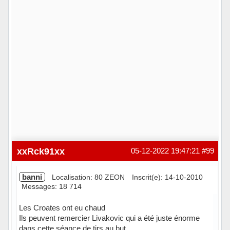
xxRck91xx
05-12-2022 19:47:21
#99
banni
Localisation: 80 ZEON
Inscrit(e): 14-10-2010
Messages: 18 714
Les Croates ont eu chaud
Ils peuvent remercier Livakovic qui a été juste énorme
dans cette séance de tirs au but