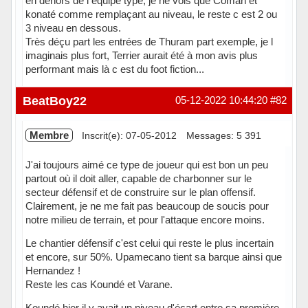
en dehors de l équipe type, je ne vois que Coman et
konaté comme remplaçant au niveau, le reste c est 2 ou
3 niveau en dessous.
Très déçu part les entrées de Thuram part exemple, je l
imaginais plus fort, Terrier aurait été à mon avis plus
performant mais là c est du foot fiction...
Hors ligne
BeatBoy22
05-12-2022 10:44:20
#82
Membre
Inscrit(e): 07-05-2012
Messages: 5 391
J'ai toujours aimé ce type de joueur qui est bon un peu
partout où il doit aller, capable de charbonner sur le
secteur défensif et de construire sur le plan offensif.
Clairement, je ne me fait pas beaucoup de soucis pour
notre milieu de terrain, et pour l'attaque encore moins.
Le chantier défensif c'est celui qui reste le plus incertain
et encore, sur 50%. Upamecano tient sa barque ainsi que
Hernandez !
Reste les cas Koundé et Varane.
Koundé hier il y avait un niveau d'écart entre sa première