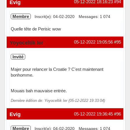
Evig
05-12-2022 18:16:23
#94
Membre
Inscrit(e): 04-02-2020
Messages: 1 074
Quelle tête de Perisic wow
Hors ligne
Yoyoceltik Ier
05-12-2022 19:05:56
#95
Invité
Majer pour relancer la Croatie ? C'est maintenant
bonhomme.
Mouais bah mauvaise entrée.
Dernière édition de: Yoyoceltik Ier (05-12-2022 19:33:04)
Evig
05-12-2022 19:36:45
#96
Membre
Inscrit(e): 04-02-2020
Messages: 1 074