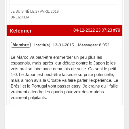
JE SUIS NÉ LE 27 AVRIL 2019
BREIZHILIA
Hors ligne
Kelenner
04-12-2022 23:07:23
#78
Membre
Inscrit(e): 13-01-2015
Messages: 8 952
Le Maroc va peut-être emmerder un peu plus les
espagnols, mais après leur défaite contre le Japon je les
vois mal se faire avoir deux fois de suite. Ca sent le petit
1-0. Le Japon est peut-être la seule surprise potentielle,
mais à mon avis la Croatie va faire parler l'expérience. Le
Brésil et le Portugal vont passer easy. Je crains qu'il faille
vraiment attendre les quarts pour voir des matchs
vraiment palpitants.
Hors ligne