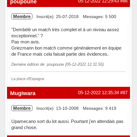
poupoune
05-12-2022 12:29:43
#86
Membre
Inscrit(e): 25-07-2018
Messages: 5 500
"Dembélé un match très complet et à un niveau assez
exceptionnel." ?
Pas mon avis.
Griezmann bon match comme généralement en équipe
de France mais cela faisait partie des évidences.
Dernière édition de: poupoune (05-12-2022 12:31:55)
La place d'Espagne
Hors ligne
Mugiwara
05-12-2022 12:35:34
#87
Membre
Inscrit(e): 13-10-2008
Messages: 9 419
Upamecano sort du lot aussi. Pourtant j'en attendais pas
grand chose.