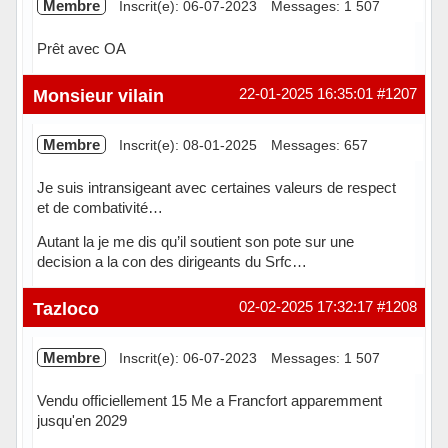
Membre
Inscrit(e): 06-07-2023
Messages: 1 507
Prêt avec OA
Hors ligne
Monsieur vilain
22-01-2025 16:35:01
#1207
Membre
Inscrit(e): 08-01-2025
Messages: 657
Je suis intransigeant avec certaines valeurs de respect
et de combativité…
Autant la je me dis qu’il soutient son pote sur une
decision a la con des dirigeants du Srfc…
Hors ligne
Tazloco
02-02-2025 17:32:17
#1208
Membre
Inscrit(e): 06-07-2023
Messages: 1 507
Vendu officiellement 15 Me a Francfort apparemment
jusqu'en 2029