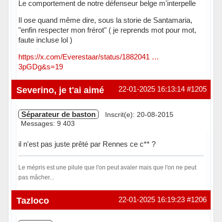
Le comportement de notre défenseur belge m'interpelle
Il ose quand même dire, sous la storie de Santamaria,
"enfin respecter mon frérot" ( je reprends mot pour mot,
faute incluse lol )
https://x.com/Everestaar/status/1882041 …
3pGDg&s=19
Hors ligne
Severino, je t'ai aimé
22-01-2025 16:13:14
#1205
Séparateur de baston
Inscrit(e): 20-08-2015
Messages: 9 403
il n'est pas juste prêté par Rennes ce c** ?
Le mépris est une pilule que l'on peut avaler mais que l'on ne peut
pas mâcher...
Hors ligne
Tazloco
22-01-2025 16:19:23
#1206