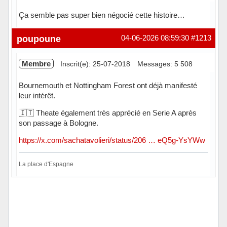
Ça semble pas super bien négocié cette histoire…
Hors ligne
poupoune
04-06-2026 08:59:30
#1213
Membre
Inscrit(e): 25-07-2018
Messages: 5 508
Bournemouth et Nottingham Forest ont déjà manifesté
leur intérêt.
🇮🇹 Theate également très apprécié en Serie A après
son passage à Bologne.
https://x.com/sachatavolieri/status/206 … eQ5g-YsYWw
La place d'Espagne
Hors ligne