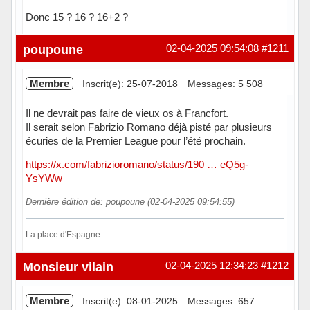
Donc 15 ? 16 ? 16+2 ?
Hors ligne
poupoune
02-04-2025 09:54:08
#1211
Membre
Inscrit(e): 25-07-2018
Messages: 5 508
Il ne devrait pas faire de vieux os à Francfort.
Il serait selon Fabrizio Romano déjà pisté par plusieurs
écuries de la Premier League pour l’été prochain.
https://x.com/fabrizioromano/status/190 … eQ5g-
YsYWw
Dernière édition de: poupoune (02-04-2025 09:54:55)
La place d'Espagne
Hors ligne
Monsieur vilain
02-04-2025 12:34:23
#1212
Membre
Inscrit(e): 08-01-2025
Messages: 657