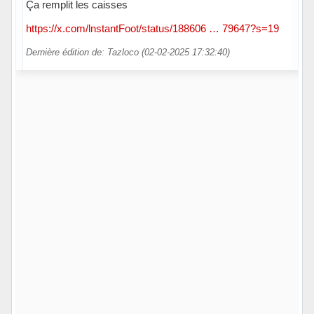
Ça remplit les caisses
https://x.com/lnstantFoot/status/188606 … 79647?s=19
Dernière édition de: Tazloco (02-02-2025 17:32:40)
Hors ligne