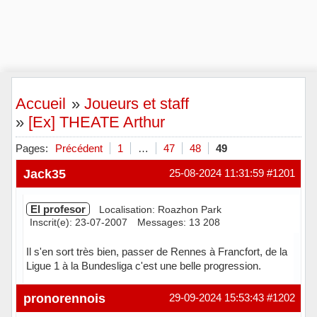
Accueil
»
Joueurs et staff
»
[Ex] THEATE Arthur
Pages:
Précédent
1
…
47
48
49
Jack35
25-08-2024 11:31:59
#1201
El profesor
Localisation: Roazhon Park
Inscrit(e): 23-07-2007
Messages: 13 208
Il s'en sort très bien, passer de Rennes à Francfort, de la
Ligue 1 à la Bundesliga c'est une belle progression.
Hors ligne
pronorennois
29-09-2024 15:53:43
#1202