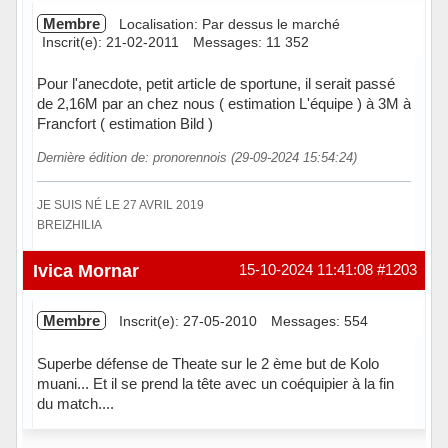
Membre
Localisation: Par dessus le marché
Inscrit(e): 21-02-2011
Messages: 11 352
Pour l'anecdote, petit article de sportune, il serait passé
de 2,16M par an chez nous ( estimation L'équipe ) à 3M à
Francfort ( estimation Bild )
Dernière édition de: pronorennois (29-09-2024 15:54:24)
JE SUIS NÉ LE 27 AVRIL 2019
BREIZHILIA
Hors ligne
Ivica Mornar
15-10-2024 11:41:08
#1203
Membre
Inscrit(e): 27-05-2010
Messages: 554
Superbe défense de Theate sur le 2 ème but de Kolo
muani... Et il se prend la tête avec un coéquipier à la fin
du match....
Hors ligne