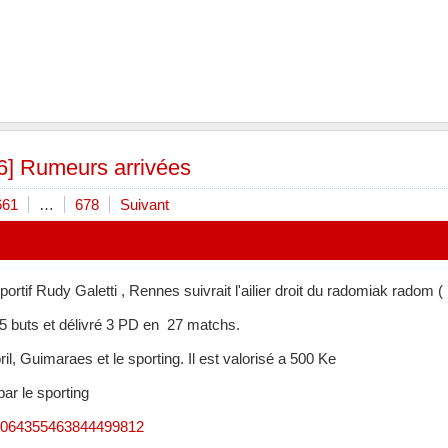
6] Rumeurs arrivées
661
…
678
Suivant
sportif Rudy Galetti , Rennes suivrait l'ailier droit du radomiak radom
t 5 buts et délivré 3 PD en 27 matchs.
oril, Guimaraes et le sporting. Il est valorisé a 500 Ke
par le sporting
s/2064355463844499812