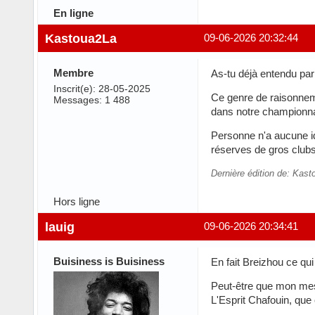
En ligne
Kastoua2La
09-06-2026 20:32:44
Membre
As-tu déjà entendu par
Inscrit(e): 28-05-2025
Ce genre de raisonneme
Messages: 1 488
dans notre championna
Personne n'a aucune id
réserves de gros clubs
Dernière édition de: Kas
Hors ligne
lauig
09-06-2026 20:34:41
Buisiness is Buisiness
En fait Breizhou ce qu
Peut-être que mon messa
L'Esprit Chafouin, que