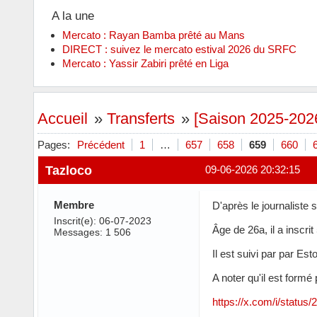
A la une
Mercato : Rayan Bamba prêté au Mans
DIRECT : suivez le mercato estival 2026 du SRFC
Mercato : Yassir Zabiri prêté en Liga
Accueil
»
Transferts
»
[Saison 2025-202
Pages:
Précédent
1
…
657
658
659
660
Tazloco
09-06-2026 20:32:15
Membre
D'après le journaliste 
Inscrit(e): 06-07-2023
Âge de 26a, il a inscri
Messages: 1 506
Il est suivi par par Est
A noter qu'il est formé 
https://x.com/i/statu