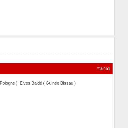
#16451
 ( Pologne ), Elves Baldé ( Guinée Bissau )