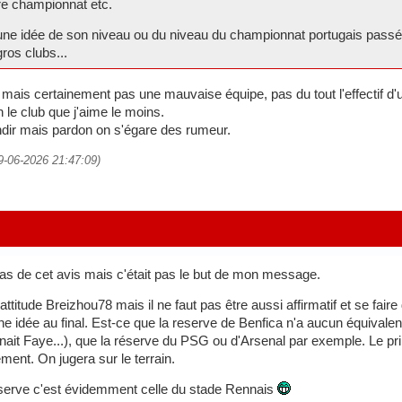
re championnat etc.
ne idée de son niveau ou du niveau du championnat portugais passé l
gros clubs...
f mais certainement pas une mauvaise équipe, pas du tout l'effectif d'u
n le club que j'aime le moins.
ondir mais pardon on s'égare des rumeur.
09-06-2026 21:47:09)
 pas de cet avis mais c'était pas le but de mon message.
 attitude Breizhou78 mais il ne faut pas être aussi affirmatif et se f
ne idée au final. Est-ce que la reserve de Benfica n'a aucun équivale
ait Faye...), que la réserve du PSG ou d'Arsenal par exemple. Le princ
ement. On jugera sur le terrain.
éserve c'est évidemment celle du stade Rennais