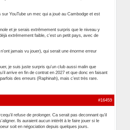
s sur YouTube un mec qui a joué au Cambodge et est
ole et je serais extrêmement surpris que le niveau y
 déjà extrêmement faible, c'est un petit pays, avec de
s n'ont jamais vu jouer), qui serait une énorme erreur
uer, je suis juste surpris qu'un club aussi malin que
u'il arrive en fin de contrat en 2027 et que donc en faisant
arfois des erreurs (Raphinah), mais c'est très rare.
#16459
cequ'il refuse de prolonger. Ca serait pas deconnant qu'il
gner. Ils auraient aucun intérêt à le faire jouer si le
 joeur soit en négociation depuis quelques jours.