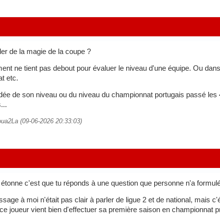
ler de la magie de la coupe ?
nt ne tient pas debout pour évaluer le niveau d'une équipe. Ou dan
t etc.
ée de son niveau ou du niveau du championnat portugais passé les 4 
...
toua2La (09-06-2026 20:33:03)
i étonne c'est que tu réponds à une question que personne n'a formulé
ge à moi n'était pas clair à parler de ligue 2 et de national, mais c'
 ce joueur vient bien d'effectuer sa première saison en championnat p