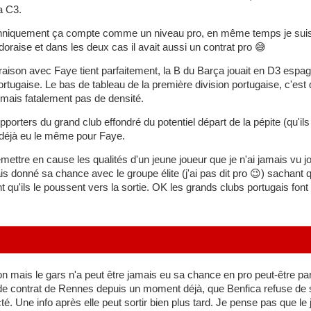
a C3.
chniquement ça compte comme un niveau pro, en même temps je sui
oraise et dans les deux cas il avait aussi un contrat pro 😅
ison avec Faye tient parfaitement, la B du Barça jouait en D3 espagn
portugaise. Le bas de tableau de la première division portugaise, c'est
mais fatalement pas de densité.
upporters du grand club effondré du potentiel départ de la pépite (qu'il
 déjà eu le même pour Faye.
emettre en cause les qualités d'un jeune joueur que je n'ai jamais vu jo
ais donné sa chance avec le groupe élite (j'ai pas dit pro 😉) sachant q
'ils le poussent vers la sortie. OK les grands clubs portugais font p
n mais le gars n'a peut être jamais eu sa chance en pro peut-être par
 de contrat de Rennes depuis un moment déjà, que Benfica refuse de s'ali
cté. Une info après elle peut sortir bien plus tard. Je pense pas que le