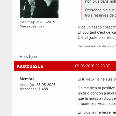
non plus dans not
Personne n'a aucu
trois réserves de 
Inscrit(e): 11-05-2019
Messages: 577
Nice un fiasco collecti
Et pourtant c'est de loi
C'était juste pour reb
Dernière édition de: 77 (
Hors ligne
Kastoua2La
09-06-2026 22:28:37
Membre
Si tu veux, je ne suis
Inscrit(e): 28-05-2025
J'aime bien ta positive
Messages: 1 488
un truc dont on a aucu
que la massia (d'où ven
importe le niveau final
En plus la meilleure r