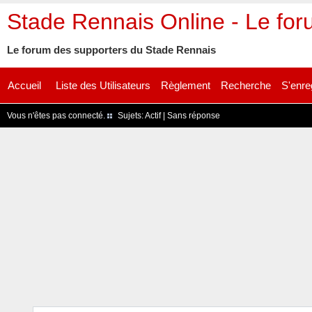
Stade Rennais Online - Le fo
Le forum des supporters du Stade Rennais
Accueil
Liste des Utilisateurs
Règlement
Recherche
S'enre
Vous n'êtes pas connecté.
Sujets:
Actif
|
Sans réponse