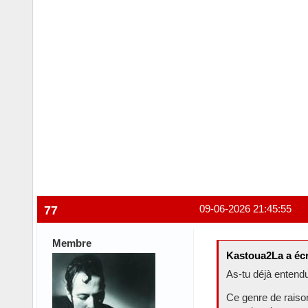
77
09-06-2026 21:45:55
Membre
Kastoua2La a écr
As-tu déjà entendu
Ce genre de raiso