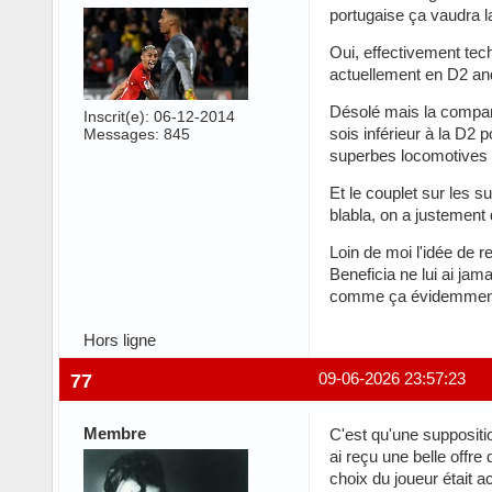
portugaise ça vaudra l
Oui, effectivement te
actuellement en D2 and
Désolé mais la compara
Inscrit(e): 06-12-2014
sois inférieur à la D2 
Messages: 845
superbes locomotives 
Et le couplet sur les s
blabla, on a justement
Loin de moi l'idée de r
Beneficia ne lui ai jam
comme ça évidemment qu
Hors ligne
77
09-06-2026 23:57:23
Membre
C'est qu'une suppositio
ai reçu une belle offre
choix du joueur était a