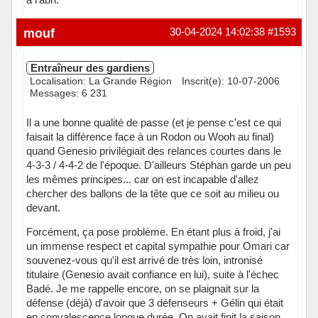
Hors ligne
mouf
30-04-2024 14:02:38
#1593
Entraîneur des gardiens
Localisation: La Grande Région
Inscrit(e): 10-07-2006
Messages: 6 231
Il a une bonne qualité de passe (et je pense c'est ce qui
faisait la différence face à un Rodon ou Wooh au final)
quand Genesio privilégiait des relances courtes dans le
4-3-3 / 4-4-2 de l'époque. D'ailleurs Stéphan garde un peu
les mêmes principes... car on est incapable d'allez
chercher des ballons de la tête que ce soit au milieu ou
devant.
Forcément, ça pose problème. En étant plus à froid, j'ai
un immense respect et capital sympathie pour Omari car
souvenez-vous qu'il est arrivé de très loin, intronisé
titulaire (Genesio avait confiance en lui), suite à l'échec
Badé. Je me rappelle encore, on se plaignait sur la
défense (déjà) d'avoir que 3 défenseurs + Gélin qui était
en convalescence longue durée. On avait finit la saison