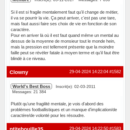
Si il est si fragile mentalement faut qu'il change de métier,
il va se pourrir la vie. Ça peut arriver, c'est pas une tare,
mais faut aussi faire ses choix de vie en fonction de son
caractère.
Pour en arriver là où il est faut quand même un mental au
dessus de la moyenne de monsieur tout le monde hein,
mais la pression est tellement présente que la moindre
faille peut se révéler fatale à moyen terme et qu'il faut être
blindé à ce niveau.
Hors ligne
Clowny
29-04-2024 14:22:04
#1582
World's Best Boss
Inscrit(e): 02-03-2011
Messages: 21 384
Plutôt qu'une fragilité mentale, je vois d'abord des
problèmes footballistiques et un manque d'implication/de
caractère/de volonté pour les résoudre.
Hors ligne
ptitebouille35
29-04-2024 14:22:50
#1583