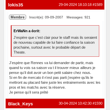
lokis35
29-04-2024 18:10:18
#1589
Membre
Inscrit(e): 09-09-2007
Messages: 921
ErWaNn a écrit:
J'espère que c'est clair pour le staff mais ils seraient
de nouveau capable de lui faire confiance la saison
prochaine, surtout avec le probable départ de
Theate.
J'espère que Rennes va lui demander de partir, mais
quand tu vois sa saison va t il trouver mieux ailleurs je
pense qu'il doit avoir un bon petit salaire chez nous.
Si en fin de mercato il n'est pas parti j'espère qu'ils le
mettront au placard faire juste les entrainements avec les
pros et les matchs avec la réserve.
Je pense qu'il sera prêté
Hors ligne
Black_Keys
30-04-2024 10:42:30
#1590