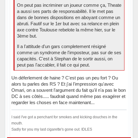
On peut pas incriminer un joueur comme ça, Theate
a aussi ses parts de responsabilité. Il le met pas
dans de bonnes dispositions en aboyant comme un
abruti. Fautif sur le 1er but avec sa relance en plein
axe contre Toulouse rebelote la même hier, sur le
3ème but.
Il a l'attitude d'un gars completement résigné
comme un syndrome de l'imposteur, pas sur de ses
capacités. C'est à Stephan de le sortir aussi, on
peut pas l'accabler, il fait ce qui peut.
Un déferlement de haine ? C'est pas un peu fort ? Ou
alors tu parles des RS ? Et j'ai l'impression qu'avec
Omari, on a souvent l'argument du fait qu'il n'a pas le bon
DC à ses côtés..... faudrait quand même pas exagérer et
regarder les choses en face maintenant...
I said I've got a penchant for smokes and kicking douches in the
mouth.
Sadly for you my last cigarette's gone out. IDLES