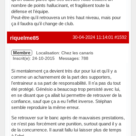
nombre de points hallucinant, et fragilisent toute la
défense et l'équipe.
Peut-être qu'il retrouvera un très haut niveau, mais pour
ça il faudra qu'il change de club.
Hors ligne
riquelme85
30-04-2024 11:14:01
#1592
Membre
Localisation: Chez les canaris
Inscrit(e): 24-10-2015
Messages: 788
Si mentalement ça devient très dur pour lui et qu'il y a
comme un acharnement de la part des supporters,
l'entraineur a sa part de responsabilité. Il n'a pas du tout
été protégé. Génésio a beaucoup trop persisté avec lui,
en se disant que ça allait lui permettre de retrouver de la
confiance, sauf que ça a eu l'effet inverse. Stéphan
semble reproduire la même erreur.
Se retrouver sur le banc après de mauvaises prestations,
ce n'est pas forcément une punition, surtout quand il y a
de la concurrence. Il aurait fallu lui laisser plus de temps
à l'abri.