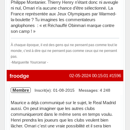
Philippe Montanier. Thierry Henry n’étant donc ni aveugle
ni nul, Omari n’a aucune chance d’être sélectionné. La
France représentée aux Jeux Olympiques par Warmed-
la-boulette ? Tu imagines les commentateurs
anglophones : « et Réchauffé Obinmari marque contre
son camp ! »
À chaque époque, il est des gens qui ne pensent pas comme tout le
monde, c’est à dire qui ne pensent pas comme ceux qui ne pensent
pas.
-Marguerite Yourcenar -
Hors ligne
froodge
02-05-2024 00:15:01
#1596
Membre
Inscrit(e): 01-08-2015
Messages: 4 248
Maurice a déjà communiqué sur le sujet, le Real Madrid
aussi. On peut imaginer que les autres clubs
communiqueront dans le même sens en temps voulu.
Henri prendra les joueurs que les clubs veulent bien
lâcher. Omari c'est une vraie possibilité et il sera bien