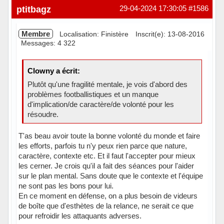
Hors ligne
ptitbagz
29-04-2024 17:30:05
#1586
Membre
Localisation: Finistère
Inscrit(e): 13-08-2016
Messages: 4 322
Clowny a écrit:
Plutôt qu'une fragilité mentale, je vois d'abord des
problèmes footballistiques et un manque
d'implication/de caractère/de volonté pour les
résoudre.
T'as beau avoir toute la bonne volonté du monde et faire
les efforts, parfois tu n'y peux rien parce que nature,
caractère, contexte etc. Et il faut l'accepter pour mieux
les cerner. Je crois qu'il a fait des séances pour l'aider
sur le plan mental. Sans doute que le contexte et l'équipe
ne sont pas les bons pour lui.
En ce moment en défense, on a plus besoin de videurs
de boîte que d'esthètes de la relance, ne serait ce que
pour refroidir les attaquants adverses.