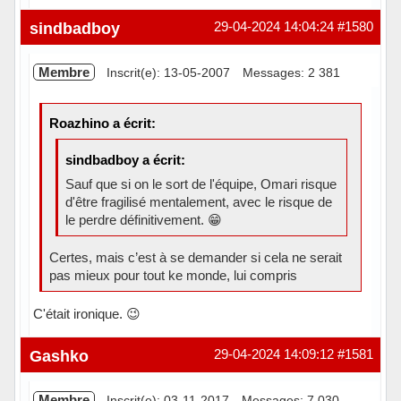
Hors ligne
sindbadboy
29-04-2024 14:04:24
#1580
Membre
Inscrit(e): 13-05-2007
Messages: 2 381
Roazhino a écrit:
sindbadboy a écrit:
Sauf que si on le sort de l'équipe, Omari risque
d'être fragilisé mentalement, avec le risque de
le perdre définitivement. 😁
Certes, mais c’est à se demander si cela ne serait
pas mieux pour tout ke monde, lui compris
C'était ironique. 😉
Hors ligne
Gashko
29-04-2024 14:09:12
#1581
Membre
Inscrit(e): 03-11-2017
Messages: 7 030