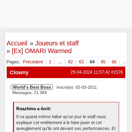
Accueil
»
Joueurs et staff
»
[Ex] OMARI Warmed
Pages:
Précédent
1
…
62
63
64
65
66
…
Clowny
29-04-2024 11:57:42
#1576
World's Best Boss
Inscrit(e): 02-03-2011
Messages: 21 384
Roazhino a écrit:
Il va quand même falloir qu’un jour le staff nous
explique cet entêtement à le faire jouer et cet
aveuglement qu’ils ont devant ses performances. Et