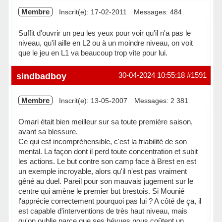
Membre
Inscrit(e): 17-02-2011
Messages: 484
Suffit d'ouvrir un peu les yeux pour voir qu'il n'a pas le
niveau, qu'il aille en L2 ou à un moindre niveau, on voit
que le jeu en L1 va beaucoup trop vite pour lui.
Hors ligne
sindbadboy
30-04-2024 10:55:18
#1591
Membre
Inscrit(e): 13-05-2007
Messages: 2 381
Omari était bien meilleur sur sa toute première saison,
avant sa blessure.
Ce qui est incompréhensible, c'est la friabilité de son
mental. La façon dont il perd toute concentration et subit
les actions. Le but contre son camp face à Brest en est
un exemple incroyable, alors qu'il n'est pas vraiment
gêné au duel. Pareil pour son mauvais jugement sur le
centre qui amène le premier but brestois. Si Mounié
l'apprécie correctement pourquoi pas lui ? A côté de ça, il
est capable d'interventions de très haut niveau, mais
qu'on oublie parce que ses bévues nous coûtent un