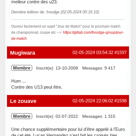
meileur contre des u23.
Dernière édition de: froodge (02-05-2024 00:16:10)
Ouvrez facilement un sujet "Jour de Match" pour le prochain match
de championnat, coupe etc -->
https://gitlab.com/froodge-group/jour-
de-match
Hors ligne
Mugiwara
02-05-2024 03:54:32
#1597
Membre
Inscrit(e): 13-10-2008
Messages: 9 417
Hum ...
Contre des U13 peut être.
Hors ligne
Le zouave
02-05-2024 22:06:02
#1598
Membre
Inscrit(e): 02-07-2022
Messages: 1 315
Une chance supplémentaire pour lui d'être appelé à l'Euro
de cet été, Lucas Hernandez s'est fait les croisés hier .