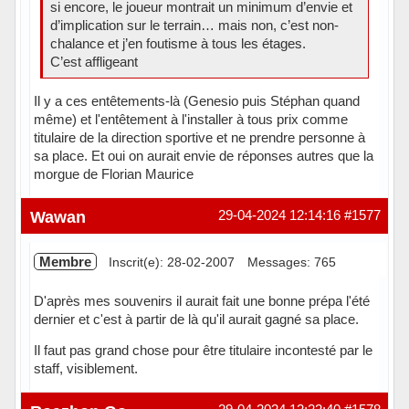
si encore, le joueur montrait un minimum d’envie et
d’implication sur le terrain… mais non, c’est non-
chalance et j’en foutisme à tous les étages.
C’est affligeant
Il y a ces entêtements-là (Genesio puis Stéphan quand
même) et l'entêtement à l'installer à tous prix comme
titulaire de la direction sportive et ne prendre personne à
sa place. Et oui on aurait envie de réponses autres que la
morgue de Florian Maurice
Hors ligne
Wawan
29-04-2024 12:14:16
#1577
Membre
Inscrit(e): 28-02-2007
Messages: 765
D'après mes souvenirs il aurait fait une bonne prépa l'été
dernier et c'est à partir de là qu'il aurait gagné sa place.
Il faut pas grand chose pour être titulaire incontesté par le
staff, visiblement.
Hors ligne