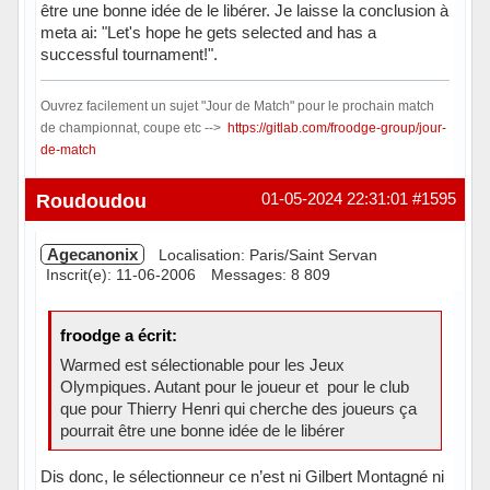
être une bonne idée de le libérer. Je laisse la conclusion à
meta ai: "Let's hope he gets selected and has a
successful tournament!".
Ouvrez facilement un sujet "Jour de Match" pour le prochain match
de championnat, coupe etc -->
https://gitlab.com/froodge-group/jour-
de-match
Hors ligne
Roudoudou
01-05-2024 22:31:01
#1595
Agecanonix
Localisation: Paris/Saint Servan
Inscrit(e): 11-06-2006
Messages: 8 809
froodge a écrit:
Warmed est sélectionable pour les Jeux
Olympiques. Autant pour le joueur et pour le club
que pour Thierry Henri qui cherche des joueurs ça
pourrait être une bonne idée de le libérer
Dis donc, le sélectionneur ce n’est ni Gilbert Montagné ni