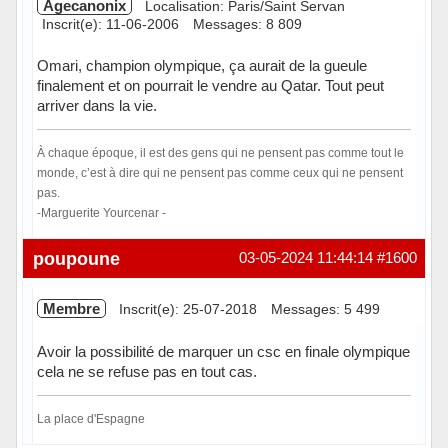
Agecanonix
Localisation: Paris/Saint Servan
Inscrit(e): 11-06-2006
Messages: 8 809
Omari, champion olympique, ça aurait de la gueule
finalement et on pourrait le vendre au Qatar. Tout peut
arriver dans la vie.
À chaque époque, il est des gens qui ne pensent pas comme tout le
monde, c’est à dire qui ne pensent pas comme ceux qui ne pensent
pas.
-Marguerite Yourcenar -
Hors ligne
poupoune
03-05-2024 11:44:14
#1600
Membre
Inscrit(e): 25-07-2018
Messages: 5 499
Avoir la possibilité de marquer un csc en finale olympique
cela ne se refuse pas en tout cas.
La place d'Espagne