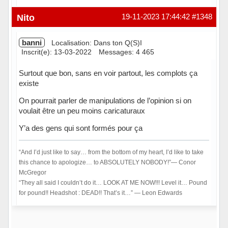
Hors ligne
Nito
19-11-2023 17:44:42
#1348
banni
Localisation: Dans ton Q(S)I
Inscrit(e): 13-03-2022
Messages: 4 465
Surtout que bon, sans en voir partout, les complots ça
existe
On pourrait parler de manipulations de l’opinion si on
voulait être un peu moins caricaturaux
Y’a des gens qui sont formés pour ça
“And I’d just like to say… from the bottom of my heart, I’d like to take
this chance to apologize… to ABSOLUTELY NOBODY!”― Conor
McGregor
“They all said I couldn’t do it… LOOK AT ME NOW!!! Level it… Pound
for pound!! Headshot : DEAD!! That’s it…” ― Leon Edwards
Hors ligne