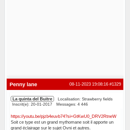
Penny lane
08-11-2023 19:08:16
#1329
La quinta del Buitre
Localisation: Strawberry fields
Inscrit(e): 20-01-2017
Messages: 4 446
https://youtu.be/pjzb4euvb74?si=GtKwU0_DRV2RtneW
Soit ce type est un grand mythomane soit il apporte un
grand éclairage sur le sujet Ovni et autres.