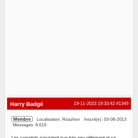
Harry Badgé
19-11-2023 19:33:42
#1349
Membre
Localisation: Roazhon
Inscrit(e): 03-08-2013
Messages: 8 615
Les complots n'existent que très peu réllement et se