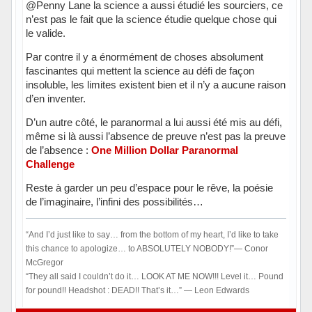
@Penny Lane la science a aussi étudié les sourciers, ce
n’est pas le fait que la science étudie quelque chose qui
le valide.
Par contre il y a énormément de choses absolument
fascinantes qui mettent la science au défi de façon
insoluble, les limites existent bien et il n’y a aucune raison
d’en inventer.
D’un autre côté, le paranormal a lui aussi été mis au défi,
même si là aussi l’absence de preuve n’est pas la preuve
de l’absence :
One Million Dollar Paranormal
Challenge
Reste à garder un peu d’espace pour le rêve, la poésie
de l’imaginaire, l’infini des possibilités…
“And I’d just like to say… from the bottom of my heart, I’d like to take
this chance to apologize… to ABSOLUTELY NOBODY!”― Conor
McGregor
“They all said I couldn’t do it… LOOK AT ME NOW!!! Level it… Pound
for pound!! Headshot : DEAD!! That’s it…” ― Leon Edwards