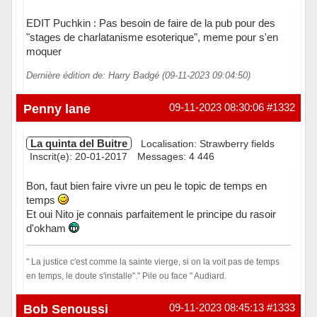
EDIT Puchkin : Pas besoin de faire de la pub pour des
"stages de charlatanisme esoterique", meme pour s'en
moquer
Dernière édition de: Harry Badgé (09-11-2023 09:04:50)
Hors ligne
Penny lane
09-11-2023 08:30:06
#1332
La quinta del Buitre
Localisation: Strawberry fields
Inscrit(e): 20-01-2017
Messages: 4 446
Bon, faut bien faire vivre un peu le topic de temps en
temps
Et oui Nito je connais parfaitement le principe du rasoir
d'okham
" La justice c'est comme la sainte vierge, si on la voit pas de temps
en temps, le doute s'installe"." Pile ou face " Audiard.
En ligne
Bob Senoussi
09-11-2023 08:45:13
#1333