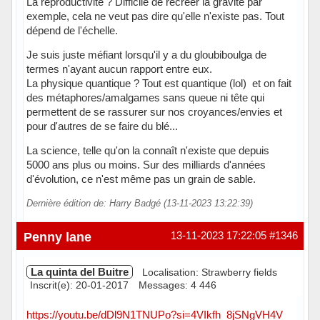
La reproductivité ? Difficile de recréer la gravité par
exemple, cela ne veut pas dire qu'elle n'existe pas. Tout
dépend de l'échelle.
Je suis juste méfiant lorsqu'il y a du gloubiboulga de
termes n'ayant aucun rapport entre eux.
La physique quantique ? Tout est quantique (lol) et on fait
des métaphores/amalgames sans queue ni tête qui
permettent de se rassurer sur nos croyances/envies et
pour d'autres de se faire du blé...
La science, telle qu'on la connaît n'existe que depuis
5000 ans plus ou moins. Sur des milliards d'années
d'évolution, ce n'est même pas un grain de sable.
Dernière édition de: Harry Badgé (13-11-2023 13:22:39)
Hors ligne
Penny lane
13-11-2023 17:22:05
#1346
La quinta del Buitre
Localisation: Strawberry fields
Inscrit(e): 20-01-2017
Messages: 4 446
https://youtu.be/dDl9N1TNUPo?si=4VIkfh_8jSNgVH4V