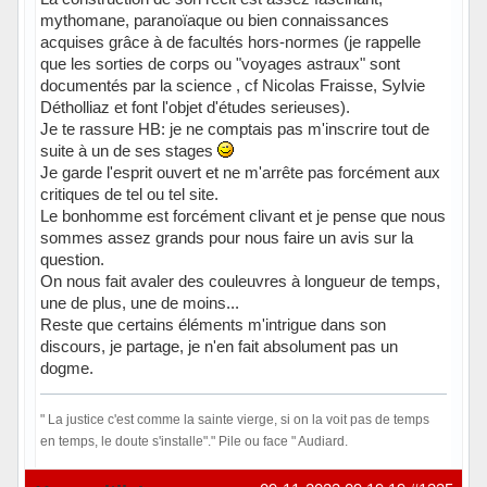
mythomane, paranoïaque ou bien connaissances
acquises grâce à de facultés hors-normes (je rappelle
que les sorties de corps ou "voyages astraux" sont
documentés par la science , cf Nicolas Fraisse, Sylvie
Détholliaz et font l'objet d'études serieuses).
Je te rassure HB: je ne comptais pas m'inscrire tout de
suite à un de ses stages
Je garde l'esprit ouvert et ne m'arrête pas forcément aux
critiques de tel ou tel site.
Le bonhomme est forcément clivant et je pense que nous
sommes assez grands pour nous faire un avis sur la
question.
On nous fait avaler des couleuvres à longueur de temps,
une de plus, une de moins...
Reste que certains éléments m'intrigue dans son
discours, je partage, je n'en fait absolument pas un
dogme.
" La justice c'est comme la sainte vierge, si on la voit pas de temps
en temps, le doute s'installe"." Pile ou face " Audiard.
En ligne