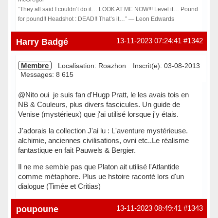
“They all said I couldn’t do it… LOOK AT ME NOW!!! Level it… Pound
for pound!! Headshot : DEAD!! That’s it…” ― Leon Edwards
Hors ligne
Harry Badgé
13-11-2023 07:24:41
#1342
Membre
Localisation: Roazhon
Inscrit(e): 03-08-2013
Messages: 8 615
@Nito oui je suis fan d'Hugp Pratt, le les avais tois en
NB & Couleurs, plus divers fascicules. Un guide de
Venise (mystérieux) que j'ai utilisé lorsque j'y étais.
J'adorais la collection J'ai lu : L'aventure mystérieuse.
alchimie, anciennes civilisations, ovni etc..Le réalisme
fantastique en fait Pauwels & Bergier.
Il ne me semble pas que Platon ait utilisé l'Atlantide
comme métaphore. Plus ue hstoire raconté lors d'un
dialogue (Timée et Critias)
Hors ligne
poupoune
13-11-2023 08:49:41
#1343