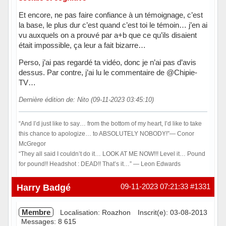
Et encore, ne pas faire confiance à un témoignage, c’est
la base, le plus dur c’est quand c’est toi le témoin… j’en ai
vu auxquels on a prouvé par a+b que ce qu’ils disaient
était impossible, ça leur a fait bizarre…
Perso, j’ai pas regardé ta vidéo, donc je n’ai pas d’avis
dessus. Par contre, j’ai lu le commentaire de @Chipie-
TV…
Dernière édition de: Nito (09-11-2023 03:45:10)
“And I’d just like to say… from the bottom of my heart, I’d like to take
this chance to apologize… to ABSOLUTELY NOBODY!”― Conor
McGregor
“They all said I couldn’t do it… LOOK AT ME NOW!!! Level it… Pound
for pound!! Headshot : DEAD!! That’s it…” ― Leon Edwards
Hors ligne
Harry Badgé
09-11-2023 07:21:33
#1331
Membre
Localisation: Roazhon
Inscrit(e): 03-08-2013
Messages: 8 615