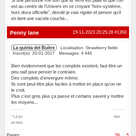
Si une personne me sort que la Terre est plate et que l'on
est au centre de l'Univers en se croyant "hors-système,
hors doxa officielle", désolé je vais rigoler et penser qu'il
en tient une sacrée couche...
Hors ligne
Penny lane
19-11-2023 20:25:28
#1350
La quinta del Buitre
Localisation: Strawberry fields
Inscrit(e): 20-01-2017
Messages: 4 446
Bien évidemment que les complots existent, faut être un
peu naïf pour penser le contraire.
Des complots d'envergure même.
Ils sont peut-être plus faciles à mettre en place qu'on ne
le croit.
Plus c'est gros plus ça passe et certains savent y mettre
les moyens...
" La justice c'est comme la sainte vierge, si on la voit pas de temps
en temps, le doute s'installe"." Pile ou face " Audiard.
En ligne
Pages:
Précédent
1
…
52
53
54
55
56
57