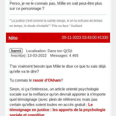
Perso, je ne le connais pas, Millie en sait peut-être plus
sur ce personnage ?
" La justice c'est comme la sainte vierge, si on la voit pas de temps
en temps, le doute s'installe"." Pile ou face " Audiard.
En ligne
Nito
09-11-2023 03:43:00
#1330
banni
Localisation: Dans ton Q(S)I
Inscrit(e): 13-03-2022
Messages: 4 465
T’as vraiment besoin que Milie te dise ce que tu sais déjà
qu’elle va te dire?
Tu connais le
rasoir d’Okham
?
Sinon, si ça t’intéresse, un article orienté psychologie
sociale sur la méfiance qu’on devrait apporter à n’importe
quel témoignage (avec plein de références mais pas
certain qu’elles soient toutes en accès gratuit :
Le
témoignage en justice : les apports de la psychologie
sociale et cognitive