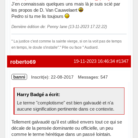
J'en connaissais quelques uns mais là je suis scié par
les propos de D. Van Cauwelaert
Pedro si tu me lis toujours
Dernière édition de: Penny lane (13-11-2023 17:22:22)
" La justice c'est comme la sainte vierge, si on la voit pas de temps
en temps, le doute s'installe"." Pile ou face " Audiard.
En ligne
roberto69
19-11-2023 16:46:34
#1347
banni
Inscrit(e): 22-08-2017
Messages: 547
Harry Badgé a écrit:
Le terme "complotisme" est bien galvaudé et n'a
aucune signification pertinente dans ce contexte.
Tellement galvaudé qu'il est utilisé envers tout ce qui se
décale de la pensée dominante ou officielle, un peu
comme le terme hérétique dans un passé lointain.