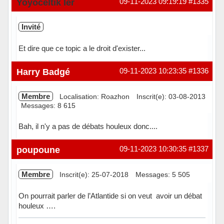
Yoyoceltik Ier
09-11-2023 09:19:19
#1335
Invité
Et dire que ce topic a le droit d'exister...
Harry Badgé
09-11-2023 10:23:35
#1336
Membre
Localisation: Roazhon
Inscrit(e): 03-08-2013
Messages: 8 615
Bah, il n'y a pas de débats houleux donc....
Hors ligne
poupoune
09-11-2023 10:30:35
#1337
Membre
Inscrit(e): 25-07-2018
Messages: 5 505
On pourrait parler de l’Atlantide si on veut avoir un débat
houleux ….