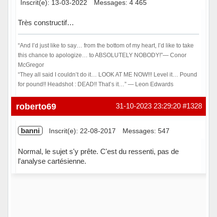
Inscrit(e): 13-03-2022
Messages: 4 465
Très constructif…
“And I’d just like to say… from the bottom of my heart, I’d like to take
this chance to apologize… to ABSOLUTELY NOBODY!”― Conor
McGregor
“They all said I couldn’t do it… LOOK AT ME NOW!!! Level it… Pound
for pound!! Headshot : DEAD!! That’s it…” ― Leon Edwards
Hors ligne
roberto69
31-10-2023 23:29:20
#1328
banni
Inscrit(e): 22-08-2017
Messages: 547
Normal, le sujet s'y prête. C'est du ressenti, pas de
l'analyse cartésienne.
Hors ligne