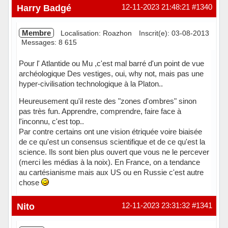
Hors ligne
Harry Badgé
12-11-2023 21:48:21
#1340
Membre
Localisation: Roazhon
Inscrit(e): 03-08-2013
Messages: 8 615
Pour l' Atlantide ou Mu ,c'est mal barré d'un point de vue
archéologique Des vestiges, oui, why not, mais pas une
hyper-civilisation technologique à la Platon..
Heureusement qu'il reste des "zones d'ombres" sinon
pas très fun. Apprendre, comprendre, faire face à
l'inconnu, c'est top..
Par contre certains ont une vision étriquée voire biaisée
de ce qu'est un consensus scientifique et de ce qu'est la
science. Ils sont bien plus ouvert que vous ne le percever
(merci les médias à la noix). En France, on a tendance
au cartésianisme mais aux US ou en Russie c'est autre
chose
Hors ligne
Nito
12-11-2023 23:31:32
#1341