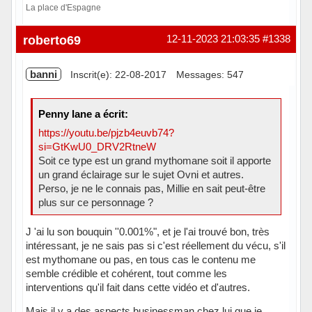
La place d'Espagne
En ligne
roberto69
12-11-2023 21:03:35
#1338
banni
Inscrit(e): 22-08-2017
Messages: 547
Penny lane a écrit:
https://youtu.be/pjzb4euvb74?
si=GtKwU0_DRV2RtneW
Soit ce type est un grand mythomane soit il apporte
un grand éclairage sur le sujet Ovni et autres.
Perso, je ne le connais pas, Millie en sait peut-être
plus sur ce personnage ?
J 'ai lu son bouquin ''0.001%", et je l'ai trouvé bon, très
intéressant, je ne sais pas si c'est réellement du vécu, s'il
est mythomane ou pas, en tous cas le contenu me
semble crédible et cohérent, tout comme les
interventions qu'il fait dans cette vidéo et d'autres.
Mais il y a des aspects businessman chez lui que je