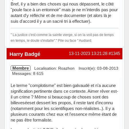
Bref, il y a bien des choses qui nous dépassent, le côté
"poule face à un entonnoir" mais je ne m'interdis pas pour
autant d'y réfléchir et de me documenter (et alors là je
suis d'accord il y a un sacré tri à effectuer).
" La justice c'est comme la sainte vierge, si on la voit pas de temps
en temps, le doute s'installe"." Pile ou face " Audiard.
En ligne
Harry Badgé
13-11-2023 13:21:28
#1345
Membre
Localisation: Roazhon
Inscrit(e): 03-08-2013
Messages: 8 615
Le terme "complotisme" est bien galvaudé et n'a aucune
signification pertinente dans ce contexte. Aimer rêver est-
il un crime ? Même si beaucoup de choses sont des
billeveséeset dessert les propos, il reste tant d'inconnu
(notamment pour les scientifiques non-réalistes..). Il y a
plusieurs courants chez eux et l'essence même étant de
ne pas être formaliste.