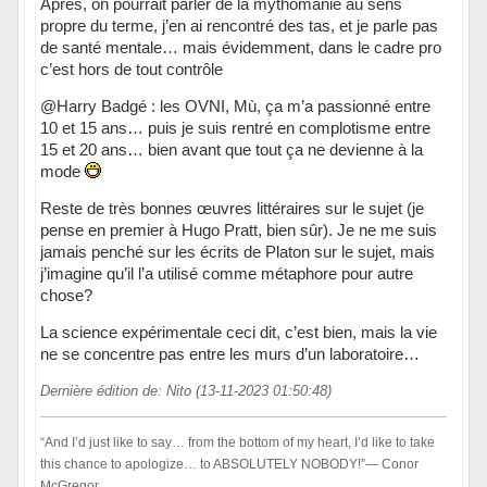
Après, on pourrait parler de la mythomanie au sens
propre du terme, j’en ai rencontré des tas, et je parle pas
de santé mentale… mais évidemment, dans le cadre pro
c’est hors de tout contrôle
@Harry Badgé : les OVNI, Mù, ça m’a passionné entre
10 et 15 ans… puis je suis rentré en complotisme entre
15 et 20 ans… bien avant que tout ça ne devienne à la
mode
Reste de très bonnes œuvres littéraires sur le sujet (je
pense en premier à Hugo Pratt, bien sûr). Je ne me suis
jamais penché sur les écrits de Platon sur le sujet, mais
j’imagine qu’il l’a utilisé comme métaphore pour autre
chose?
La science expérimentale ceci dit, c’est bien, mais la vie
ne se concentre pas entre les murs d’un laboratoire…
Dernière édition de: Nito (13-11-2023 01:50:48)
“And I’d just like to say… from the bottom of my heart, I’d like to take
this chance to apologize… to ABSOLUTELY NOBODY!”― Conor
McGregor