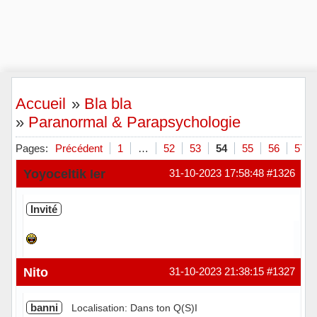
Accueil
»
Bla bla
»
Paranormal & Parapsychologie
Pages:
Précédent
1
…
52
53
54
55
56
57
Yoyoceltik Ier
31-10-2023 17:58:48
#1326
Invité
Nito
31-10-2023 21:38:15
#1327
banni
Localisation: Dans ton Q(S)I