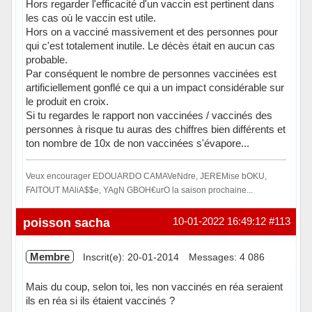
Hors regarder l'efficacité d'un vaccin est pertinent dans
les cas où le vaccin est utile.
Hors on a vacciné massivement et des personnes pour
qui c'est totalement inutile. Le décès était en aucun cas
probable.
Par conséquent le nombre de personnes vaccinées est
artificiellement gonflé ce qui a un impact considérable sur
le produit en croix.
Si tu regardes le rapport non vaccinées / vaccinés des
personnes à risque tu auras des chiffres bien différents et
ton nombre de 10x de non vaccinées s'évapore...
Veux encourager EDOUARDO CAMAVeNdre, JEREMise bOKU,
FAITOUT MAliA$$e, YAgN GBOH€urO la saison prochaine...
Hors ligne
poisson sacha
10-01-2022 16:49:12
#113
Membre
Inscrit(e): 20-01-2014
Messages: 4 086
Mais du coup, selon toi, les non vaccinés en réa seraient
ils en réa si ils étaient vaccinés ?