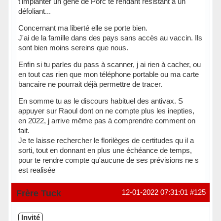
t'implanter un gêne de Porc te rendant resistant à un
défoliant...
Concernant ma liberté elle se porte bien.
J'ai de la famille dans des pays sans accès au vaccin. Ils
sont bien moins sereins que nous.
Enfin si tu parles du pass à scanner, j ai rien à cacher, ou
en tout cas rien que mon téléphone portable ou ma carte
bancaire ne pourrait déjà permettre de tracer.
En somme tu as le discours habituel des antivax. S
appuyer sur Raoul dont on ne compte plus les inepties,
en 2022, j arrive même pas à comprendre comment on
fait.
Je te laisse rechercher le florilèges de certitudes qu il a
sorti, tout en donnant en plus une échéance de temps,
pour te rendre compte qu'aucune de ses prévisions ne s
est realisée
Hors ligne
Frère Tuck
12-01-2022 07:31:01
#125
Invité