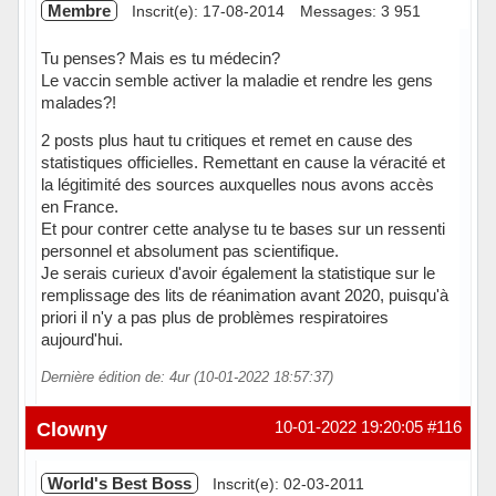
Membre
Inscrit(e): 17-08-2014
Messages: 3 951
Tu penses? Mais es tu médecin?
Le vaccin semble activer la maladie et rendre les gens
malades?!
2 posts plus haut tu critiques et remet en cause des
statistiques officielles. Remettant en cause la véracité et
la légitimité des sources auxquelles nous avons accès
en France.
Et pour contrer cette analyse tu te bases sur un ressenti
personnel et absolument pas scientifique.
Je serais curieux d'avoir également la statistique sur le
remplissage des lits de réanimation avant 2020, puisqu'à
priori il n'y a pas plus de problèmes respiratoires
aujourd'hui.
Dernière édition de: 4ur (10-01-2022 18:57:37)
Hors ligne
Clowny
10-01-2022 19:20:05
#116
World's Best Boss
Inscrit(e): 02-03-2011