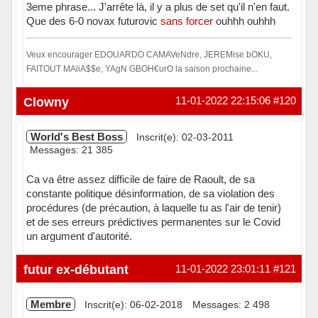
3eme phrase... J'arrête là, il y a plus de set qu'il n'en faut.
Que des 6-0 novax futurovic
sans forcer
ouhhh ouhhh
Veux encourager EDOUARDO CAMAVeNdre, JEREMise bOKU,
FAITOUT MAliA$$e, YAgN GBOH€urO la saison prochaine...
Hors ligne
Clowny
11-01-2022 22:15:06
#120
World's Best Boss
Inscrit(e): 02-03-2011
Messages: 21 385
Ca va être assez difficile de faire de Raoult, de sa
constante politique désinformation, de sa violation des
procédures (de précaution, à laquelle tu as l'air de tenir)
et de ses erreurs prédictives permanentes sur le Covid
un argument d'autorité.
Hors ligne
futur ex-débutant
11-01-2022 23:01:11
#121
Membre
Inscrit(e): 06-02-2018
Messages: 2 498