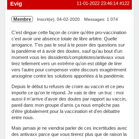
Hors ligne
Evig
11-01-2022 23:46:14
#122
Membre
Inscrit(e): 04-02-2020
Messages: 1 074
C'est dingue cette façon de croire qu'être pro-vaccination
c'est avoir une absence totale de libre arbitre. Quelle
arrogance. T'es pas le seul à te poser des questions sur
la pandémie et à avoir des doutes, sauf qu'au bout d'un
moment vous les dissidents/complotistes/antivaxx vous
tirez tellement vers un extrême qu'on est obligé de tirer
vers l'autre pour compenser votre discours exagérément
anxiogène contre les solutions apportées à la pandémie.
Depuis le début tu refuses de croire au vaccin et ce peu
importe ce qu'on te répond. Je vais te dire un truc : moi
aussi il m'arrive d'avoir des doutes par rapport au vaccin,
pareil dans mon groupe d'amis ça nous empêche pas
d'être globalement pour la vaccination et d'en débattre
entre nous.
Mais jamais je ne viendrai parler de ces incertitudes avec
des antivaxx parce que vous tirerez plus que de raison la