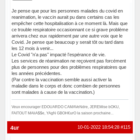
Je pense que pour les personnes malades du covid en
reanimation, le vaccin aurait pu dans certains cas les
empêcher cette hospitalisation à ce moment là. Mais que
ce trouble respiratoire occasionnant ce si grave problème
arrivera chez eux rapidement par une autre voix que le
Covid. Je pense que beaucoup y serait tôt ou tard dans
les 12 mois à venir...
Le Covid "n'a pas" impacté l'espérance de vie.
Les services de réanimation ne reçoivent pas forcément
plus de personnes pour des problèmes respiratoires que
les années précédentes.
(Par contre la vaccination semble aussi activer la
maladie dans le corps et donc combien de personnes
sont malades à cause de la vaccination.)
Veux encourager EDOUARDO CAMAVeNdre, JEREMise bOKU,
FAITOUT MAliA$$e, YAgN GBOH€urO la saison prochaine...
Hors ligne
4ur
10-01-2022 18:54:28
#115