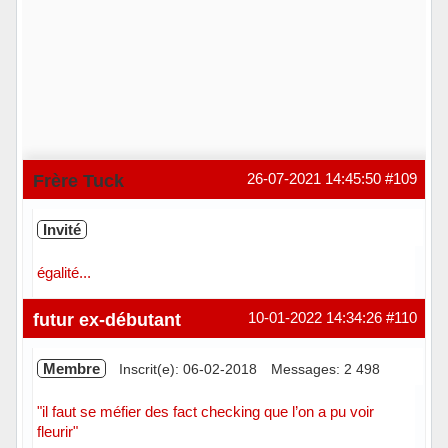
Frère Tuck
26-07-2021 14:45:50
#109
Invité
égalité...
futur ex-débutant
10-01-2022 14:34:26
#110
Membre
Inscrit(e): 06-02-2018
Messages: 2 498
"il faut se méfier des fact checking que l’on a pu voir
fleurir"