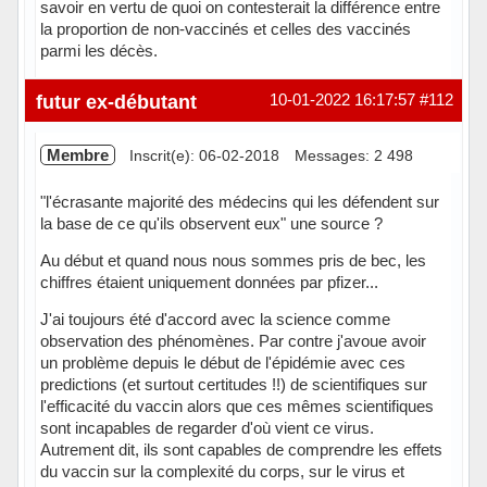
savoir en vertu de quoi on contesterait la différence entre
la proportion de non-vaccinés et celles des vaccinés
parmi les décès.
Hors ligne
futur ex-débutant
10-01-2022 16:17:57
#112
Membre
Inscrit(e): 06-02-2018
Messages: 2 498
"l'écrasante majorité des médecins qui les défendent sur
la base de ce qu'ils observent eux" une source ?
Au début et quand nous nous sommes pris de bec, les
chiffres étaient uniquement données par pfizer...
J'ai toujours été d'accord avec la science comme
observation des phénomènes. Par contre j'avoue avoir
un problème depuis le début de l'épidémie avec ces
predictions (et surtout certitudes !!) de scientifiques sur
l'efficacité du vaccin alors que ces mêmes scientifiques
sont incapables de regarder d'où vient ce virus.
Autrement dit, ils sont capables de comprendre les effets
du vaccin sur la complexité du corps, sur le virus et