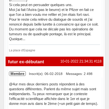
Si cela peut en persuader quelques uns.
Moi j'ai fait l'Astra (pas le beurre) et le Pfizer en fait ce
que l'on a bien voulu me refiler et j'en étais fort ravi.
Pour le reste cela relève du dialogue de sourds et j'ai
renoncé depuis belle lurette à convaincre qui que ce soit.
Du moment que cela ne décale pas les opérations de
tumeurs ou de quadruple pontage, là est le principal.
Quoique...
La place d'Espagne
Hors ligne
futur ex-débutant
10-01-2022 21:34:31
#118
Membre
Inscrit(e): 06-02-2018
Messages: 2 498
@4ur mes deux derniers posts répondent à des
questions différentes. Parlent du même sujet mais sont
indépendants. Tu peux remarquer que je conteste
l'efficacité scientifique affichée dans le 1er et que je
donne mon avis dans le 2ème (=un petit gain de temps).