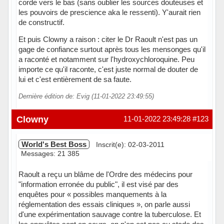
corde vers le bas (sans oublier les sources douteuses et
les pouvoirs de prescience aka le ressenti). Y'aurait rien
de constructif.
Et puis Clowny a raison : citer le Dr Raoult n'est pas un
gage de confiance surtout après tous les mensonges qu'il
a raconté et notamment sur l'hydroxychloroquine. Peu
importe ce qu'il raconte, c'est juste normal de douter de
lui et c'est entièrement de sa faute.
Dernière édition de: Evig (11-01-2022 23:49:55)
Hors ligne
Clowny
11-01-2022 23:49:28
#123
World's Best Boss
Inscrit(e): 02-03-2011
Messages: 21 385
Raoult a reçu un blâme de l'Ordre des médecins pour
"information erronée du public", il est visé par des
enquêtes pour « possibles manquements à la
réglementation des essais cliniques », on parle aussi
d'une expérimentation sauvage contre la tuberculose. Et