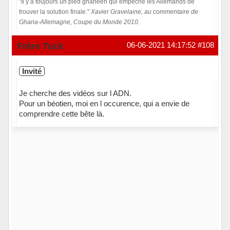
"Il y a toujours un pied ghanéen qui empêche les Allemands de
trouver la solution finale."
Xavier Gravelaine, au commentaire de
Ghana-Allemagne, Coupe du Monde 2010.
Hors ligne
Frère Tuck
06-06-2021 14:17:52
#108
Invité
Je cherche des vidéos sur l ADN.
Pour un béotien, moi en l occurence, qui a envie de
comprendre cette bête là.