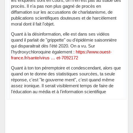
les enquêtes sont en cours, on n'en est pas au stade des
procès. Il n'a pas non plus gagné de procès en
diffamation sur les accusations de charlatanisme, de
publications scientifiques douteuses et de harcèlement
moral dont il fait l'objet.
Quant à la désinformation, elle est dans ses vidéos
quand il parlait de "grippette" ou d'épidémie saisonnière
qui disparaitrait dès l'été 2020. On a vu. Sur
l'hydroxychloroquine également :
https://www.ouest-
france.fr/sante/virus … et-7092172
Quant à ton ton péremptoire et condescendant, alors que
quand on te donne des statistiques sourcées, ta seule
réponse, c'est "le gouverne ment", c'est quand même
assez ironique. Il serait visiblement temps de faire de
l'éducation au média et à l'information scientifique
Hors ligne