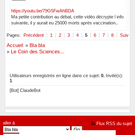
https://youtu.be/79G5FwAhBDA
Ma petite contribution au débat, cette vidéo décrypte l info
suivante, il y aurait eu 25000 morts après vaccination..
Pages:
Précédent
1
2
3
4
5
6
7
8
Suivant
Accueil
»
Bla bla
»
Le Coin des Sciences...
Utilisateurs enregistrés en ligne dans ce sujet:
0
, Invité(s):
1
[Bot] ClaudeBot
aller à
Flux RSS du sujet