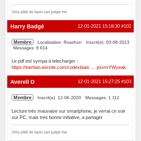
Only pâté de lapin can judge me
Hors ligne
Harry Badgé
12-01-2021 15:18:30
#102
Membre
Localisation: Roazhon
Inscrit(e): 03-08-2013
Messages: 8 614
Le pdf est sympa à telecharger :
https://inertian.wixsite.com/codexbiais … pxxmYWyeak
Hors ligne
Averell D
12-01-2021 15:27:25
#103
Membre
Inscrit(e): 12-06-2020
Messages: 1 112
Lecture très mauvaise sur smartphone, je verrai ce soir
sur PC, mais très bonne initiative, a partager
Only pâté de lapin can judge me