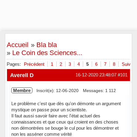
Accueil
»
Bla bla
»
Le Coin des Sciences...
Pages:
Précédent
1
2
3
4
5
6
7
8
Suivant
Averell D
16-12-2020 23:48:07
#101
Membre
Inscrit(e): 12-06-2020
Messages: 1 112
Le problème c'est que dès qu'on démonte un argument
mystique on passe pour un scientiste.
Il faut aussi savoir faire avec l'état actuel des
connaissances et que ceux qui croient en des choses
non démontrées se bouge le cul pour les démontrer et
non les asséner comme vérité