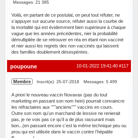
Messages: 21 385
Voilà, en partant de ce postulat, on peut tout réfuter, ne
s'appuyer sur aucune source, réfuter aussi la courbe de
la mortalité qui est évidemment bien supérieure à chaque
vague que les années précédentes, nier la probabilité
démultipliée de se retrouver en réa en étant non vacciné
et nier aussi les regrets des non vaccinés qui laissent
des familles doublement désespérées.
Hors ligne
poupoune
10-01-2022 19:41:40
#117
Membre
Inscrit(e): 25-07-2018
Messages: 5 499
A priori le nouveau vaccin Novavax (pas du tout
marketing en passant son nom hein) pourrait convaincre
les réfractaires aux """anciens""" vaccins en cours.
Outre son nom qu'un marchand de lessive ne renierait
pas, je ne vois pas ce qu'il a de plus rassurant mais
bon...(en passant encore c'est la même technique peu ou
prou qui est utilisée dans le vaccin contre l'hépatite
B...............)