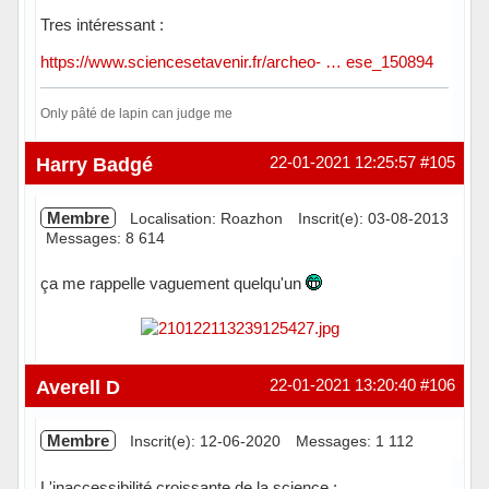
Tres intéressant :
https://www.sciencesetavenir.fr/archeo- … ese_150894
Only pâté de lapin can judge me
Hors ligne
Harry Badgé
22-01-2021 12:25:57
#105
Membre
Localisation: Roazhon
Inscrit(e): 03-08-2013
Messages: 8 614
ça me rappelle vaguement quelqu'un
Hors ligne
Averell D
22-01-2021 13:20:40
#106
Membre
Inscrit(e): 12-06-2020
Messages: 1 112
L'inaccessibilité croissante de la science :