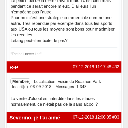
Le petit rituel de la bière d'avant match c'est bien mais
pendant ce serait encore mieux. D'ailleurs l'un
n’empêche pas l'autre.
Pour moi c'est une stratégie commerciale comme une
autre. Très rependue par exemple dans tous les sports
aux USA ou tous les moyens sont bons pour maximiser
les recettes.
Letang peut-il emboiter le pas?
"The ball never lies"
Hors ligne
R-P
07-12-2018 11:17:48
#32
Membre
Localisation: Voisin du Roazhon Park
Inscrit(e): 06-09-2018
Messages: 1 348
La vente d'alcool est interdite dans les stades
normalement, ce n'était pas de la sans alcool ?
Hors ligne
Severino, je t'ai aimé
07-12-2018 12:06:35
#33