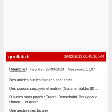
gorillabzh
08-02-2019 00:40:16
#44
Membre
Inscrit(e): 27-03-2014
Messages: 1 197
Des articles sur les salaires sont sortis ...
Des joueurs surpayés et inutiles (Guitane, Sakho !!!) ...
D'autres sous payés : Traoré, Bensebaîni, Bourigeaud ,
Hunou ... et André !!
Une gestion trés bizarre