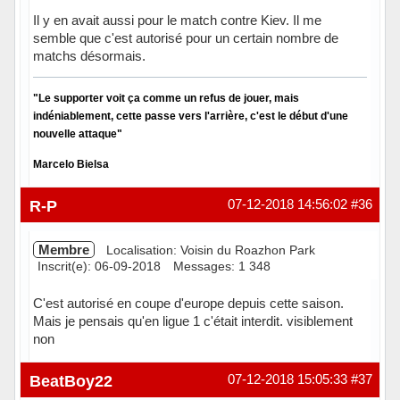
Il y en avait aussi pour le match contre Kiev. Il me
semble que c'est autorisé pour un certain nombre de
matchs désormais.
"Le supporter voit ça comme un refus de jouer, mais
indéniablement, cette passe vers l'arrière, c'est le début d'une
nouvelle attaque"
Marcelo Bielsa
Hors ligne
R-P
07-12-2018 14:56:02
#36
Membre
Localisation: Voisin du Roazhon Park
Inscrit(e): 06-09-2018
Messages: 1 348
C'est autorisé en coupe d'europe depuis cette saison.
Mais je pensais qu'en ligue 1 c'était interdit. visiblement
non
Hors ligne
BeatBoy22
07-12-2018 15:05:33
#37