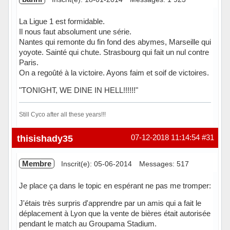
La Ligue 1 est formidable.
Il nous faut absolument une série.
Nantes qui remonte du fin fond des abymes, Marseille qui
yoyote. Sainté qui chute. Strasbourg qui fait un nul contre
Paris.
On a regoûté à la victoire. Ayons faim et soif de victoires.
"TONIGHT, WE DINE IN HELL!!!!!!"
Still Cyco after all these years!!!
Hors ligne
thisishady35
07-12-2018 11:14:54
#31
Membre
Inscrit(e): 05-06-2014
Messages: 517
Je place ça dans le topic en espérant ne pas me tromper:
J'étais très surpris d'apprendre par un amis qui a fait le
déplacement à Lyon que la vente de bières était autorisée
pendant le match au Groupama Stadium.