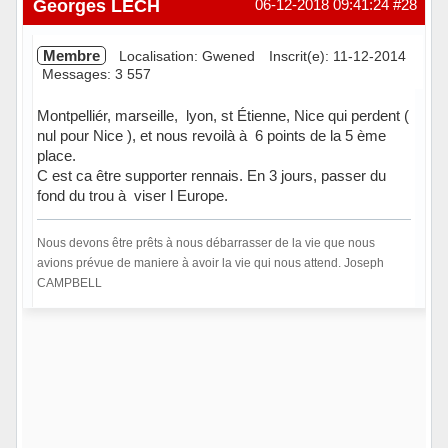
Georges LECH
06-12-2018 09:41:24
#28
Membre
Localisation: Gwened
Inscrit(e): 11-12-2014
Messages: 3 557
Montpelliér, marseille, lyon, st Étienne, Nice qui perdent (
nul pour Nice ), et nous revoilà à 6 points de la 5 ème
place.
C est ca être supporter rennais. En 3 jours, passer du
fond du trou à viser l Europe.
Nous devons être prêts à nous débarrasser de la vie que nous
avions prévue de maniere à avoir la vie qui nous attend. Joseph
CAMPBELL
Hors ligne