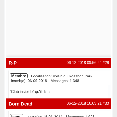
R-P
06-12-2018 09:56:24
#29
Membre
Localisation: Voisin du Roazhon Park
Inscrit(e): 06-09-2018
Messages: 1 348
"Club insipide" qu'il disait...
Hors ligne
Born Dead
06-12-2018 10:09:21
#30
banni
Inscrit(e): 18-01-2014
Messages: 1 923