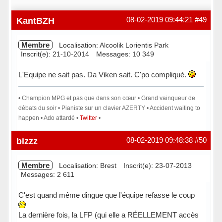
KantBZH
08-02-2019 09:44:21
#49
Membre
Localisation: Alcoolik Lorientis Park
Inscrit(e): 21-10-2014
Messages: 10 349
L'Equipe ne sait pas. Da Viken sait. C'po compliqué.
• Champion MPG et pas que dans son cœur • Grand vainqueur de
débats du soir • Pianiste sur un clavier AZERTY • Accident waiting to
happen • Ado attardé •
Twitter
•
Hors ligne
bizzz
08-02-2019 09:48:38
#50
Membre
Localisation: Brest
Inscrit(e): 23-07-2013
Messages: 2 611
C'est quand même dingue que l'équipe refasse le coup
La dernière fois, la LFP (qui elle a RÉELLEMENT accès