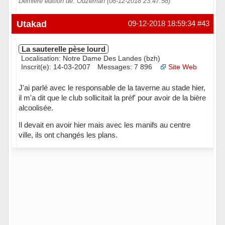
Dernière édition de: Ouzeman (08-12-2018 23:47:58)
Hors ligne
Utakad
09-12-2018 18:59:34
#43
La sauterelle pèse lourd
Localisation: Notre Dame Des Landes (bzh)
Inscrit(e): 14-03-2007
Messages: 7 896
Site Web
J'ai parlé avec le responsable de la taverne au stade hier,
il m'a dit que le club sollicitait la préf' pour avoir de la bière
alcoolisée.
Il devait en avoir hier mais avec les manifs au centre
ville, ils ont changés les plans.
Hors ligne