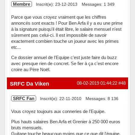
Membre
Inscrit(e): 23-12-2013
Messages: 1 349
Parce que vous croyez vraiment que les chiffres
annoncés sont exacts ! Pour Ben Arfa il y a eu une prime
à la signature puisqu'il était libre, le salaire mensuel n'est
sûrement pas celui-ci. Il est impossible de savoir
exactement combien touche un joueur avec les primes
etc...
Ce dossier annuel de l'Equipe c'est juste faire du buzz
avec presque rien de concret. Se fier à ça c'est encore
croire au Père Noël.
Hors ligne
SRFC Da Viken
08-02-2019 01:44:22
#48
SRFC Fan
Inscrit(e): 22-11-2010
Messages: 8 136
Vous croyez toujours aux conneries de l'Equipe.
Plus hauts salaires Ben Arfa et Grenier à 250 000 euros
bruts mensuels.
Guitane touche beaucoup moins que ce que dit l'équipe.