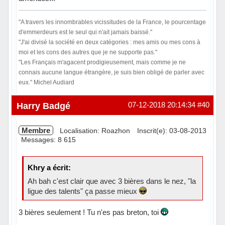
"A travers les innombrables vicissitudes de la France, le pourcentage
d'emmerdeurs est le seul qui n'ait jamais baissé."
"J'ai divisé la société en deux catégories : mes amis ou mes cons à
moi et les cons des autres que je ne supporte pas."
"Les Français m'agacent prodigieusement, mais comme je ne
connais aucune langue étrangère, je suis bien obligé de parler avec
eux." Michel Audiard
Hors ligne
Harry Badgé
07-12-2018 20:14:34
#40
Membre
Localisation: Roazhon
Inscrit(e): 03-08-2013
Messages: 8 615
Khry a écrit:
Ah bah c'est clair que avec 3 bières dans le nez, "la
ligue des talents" ça passe mieux
3 bières seulement ! Tu n'es pas breton, toi