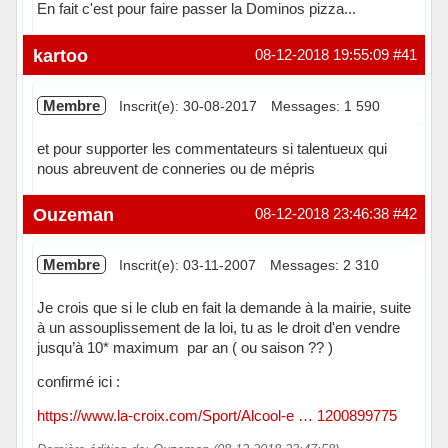
En fait c'est pour faire passer la Dominos pizza...
Hors ligne
kartoo
08-12-2018 19:55:09
#41
Membre
Inscrit(e): 30-08-2017
Messages: 1 590
et pour supporter les commentateurs si talentueux qui
nous abreuvent de conneries ou de mépris
Hors ligne
Ouzeman
08-12-2018 23:46:38
#42
Membre
Inscrit(e): 03-11-2007
Messages: 2 310
Je crois que si le club en fait la demande à la mairie, suite
à un assouplissement de la loi, tu as le droit d'en vendre
jusqu’à 10* maximum par an ( ou saison ?? )
confirmé ici :
https://www.la-croix.com/Sport/Alcool-e … 1200899775