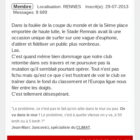
Membre
Localisation: RENNES
Inscrit(e): 29-07-2013
Messages: 8 689
Dans la foulée de la coupe du monde et de la 5ème place
emportée de haute lutte, le Stade Rennais avait là une
occasion unique de surfer sur une vague d'euphorie,
d'attirer et fidéliser un public plus nombreux.
Las.
C'est quand même bien dommage que notre club
retombe dans ses travers et ne poursuive pas la
mutation qu'il semblait pourtant opérer. Tout n'est pas
fichu mais qu'est ce que c'est frustrant de voir le club se
traîner dans le fond du classement et l'Europa ligue nous
filer entre les doigts.
C'est tellement désespérant.
"Le problème, ce n'est pas le fait qu'on aille dans le mur ou pas.
On
va dans le mur !
Le problème, c'est à quelle vitesse on y va, à 50
km/h ou à 5 km/h ?"
Jean-Marc Jancovici, spécialiste du
CLIMAT
.
Hors ligne