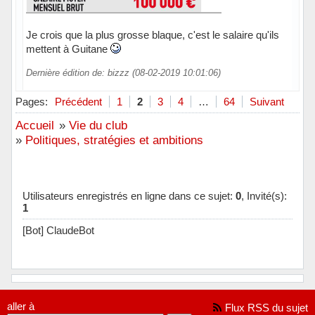
Je crois que la plus grosse blaque, c'est le salaire qu'ils
mettent à Guitane
Dernière édition de: bizzz (08-02-2019 10:01:06)
Hors ligne
Pages:
Précédent
1
2
3
4
…
64
Suivant
Accueil
»
Vie du club
»
Politiques, stratégies et ambitions
Utilisateurs enregistrés en ligne dans ce sujet:
0
, Invité(s):
1
[Bot] ClaudeBot
aller à
Flux RSS du sujet