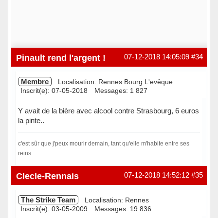
Pinault rend l'argent !
07-12-2018 14:05:09
#34
Membre
Localisation: Rennes Bourg L'evêque
Inscrit(e): 07-05-2018
Messages: 1 827
Y avait de la bière avec alcool contre Strasbourg, 6 euros
la pinte..
c'est sûr que j'peux mourir demain, tant qu'elle m'habite entre ses
reins.
Hors ligne
Clecle-Rennais
07-12-2018 14:52:12
#35
The Strike Team
Localisation: Rennes
Inscrit(e): 03-05-2009
Messages: 19 836