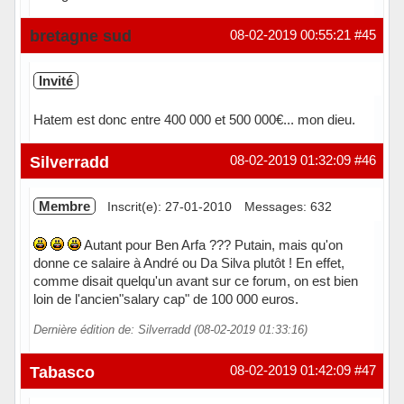
Hors ligne
bretagne sud
08-02-2019 00:55:21
#45
Invité
Hatem est donc entre 400 000 et 500 000€... mon dieu.
Silverradd
08-02-2019 01:32:09
#46
Membre
Inscrit(e): 27-01-2010
Messages: 632
Autant pour Ben Arfa ??? Putain, mais qu'on
donne ce salaire à André ou Da Silva plutôt ! En effet,
comme disait quelqu'un avant sur ce forum, on est bien
loin de l'ancien"salary cap" de 100 000 euros.
Dernière édition de: Silverradd (08-02-2019 01:33:16)
Hors ligne
Tabasco
08-02-2019 01:42:09
#47