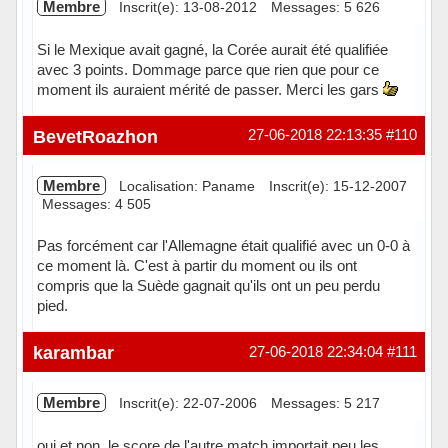
Membre
Inscrit(e): 13-08-2012
Messages: 5 626
Si le Mexique avait gagné, la Corée aurait été qualifiée
avec 3 points. Dommage parce que rien que pour ce
moment ils auraient mérité de passer. Merci les gars
Hors ligne
BevetRoazhon
27-06-2018 22:13:35
#110
Membre
Localisation: Paname
Inscrit(e): 15-12-2007
Messages: 4 505
Pas forcément car l'Allemagne était qualifié avec un 0-0 à
ce moment là. C'est à partir du moment ou ils ont
compris que la Suède gagnait qu'ils ont un peu perdu
pied.
Hors ligne
karambar
27-06-2018 22:34:04
#111
Membre
Inscrit(e): 22-07-2006
Messages: 5 217
oui et non ,le score de l'autre match importait peu les