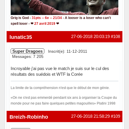
Grig is God -
31pts -- 6e -- 21/34
- A looser is a loser who can't
spell loser - ❤
27 avril 2019
❤
Hors ligne
lunatic35
27-06-2018 20:03:19
#108
Super Dragoes
Inscrit(e): 11-12-2011
Messages: 7 205
Incroyable j'ai pas vue le match je suis sur le cul des
résultats des suédois et WTF la Corée
La limite de ta compréhension n'est que le début de mon génie.
«On ne s'est pas emmerdé pendant six ans à organiser la Coupe du
monde pour ne pas faire quelques petites magouilles» Platini 1998
Hors ligne
Breizh-Robinho
27-06-2018 21:58:29
#109