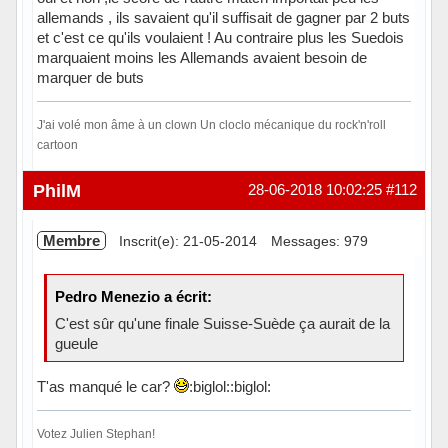
allemands , ils savaient qu'il suffisait de gagner par 2 buts
et c'est ce qu'ils voulaient ! Au contraire plus les Suedois
marquaient moins les Allemands avaient besoin de
marquer de buts
J'ai volé mon âme à un clown Un cloclo mécanique du rock'n'roll
cartoon
Hors ligne
PhilM
28-06-2018 10:02:25
#112
Membre
Inscrit(e): 21-05-2014
Messages: 979
Pedro Menezio a écrit:
C'est sûr qu'une finale Suisse-Suède ça aurait de la
gueule
T'as manqué le car?
:biglol::biglol:
Votez Julien Stephan!