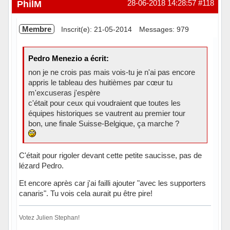
Hors ligne
PhilM
28-06-2018 14:28:57
#118
Membre
Inscrit(e): 21-05-2014
Messages: 979
Pedro Menezio a écrit:
non je ne crois pas mais vois-tu je n'ai pas encore
appris le tableau des huitièmes par cœur tu
m'excuseras j'espère
c'était pour ceux qui voudraient que toutes les
équipes historiques se vautrent au premier tour
bon, une finale Suisse-Belgique, ça marche ?
C'était pour rigoler devant cette petite saucisse, pas de
lézard Pedro.
Et encore après car j'ai failli ajouter "avec les supporters
canaris". Tu vois cela aurait pu être pire!
Votez Julien Stephan!