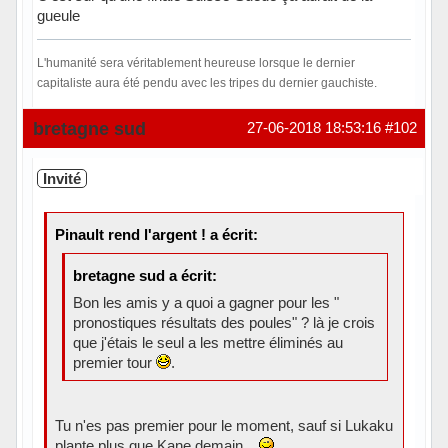
gueule
L'humanité sera véritablement heureuse lorsque le dernier
capitaliste aura été pendu avec les tripes du dernier gauchiste.
Hors ligne
bretagne sud
27-06-2018 18:53:16
#102
Invité
Pinault rend l'argent ! a écrit:
bretagne sud a écrit:
Bon les amis y a quoi a gagner pour les "
pronostiques résultats des poules" ? là je crois
que j'étais le seul a les mettre éliminés au
premier tour
.
Tu n'es pas premier pour le moment, sauf si Lukaku
plante plus que Kane demain...