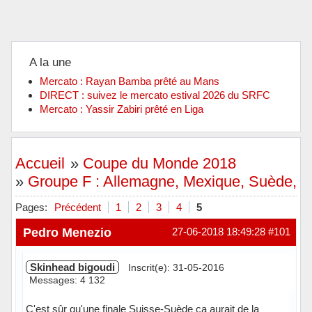
A la une
Mercato : Rayan Bamba prêté au Mans
DIRECT : suivez le mercato estival 2026 du SRFC
Mercato : Yassir Zabiri prêté en Liga
Accueil
»
Coupe du Monde 2018
»
Groupe F : Allemagne, Mexique, Suède, 
Pages:
Précédent
1
2
3
4
5
Pedro Menezio
27-06-2018 18:49:28
#101
Skinhead bigoudi
Inscrit(e): 31-05-2016
Messages: 4 132
C'est sûr qu'une finale Suisse-Suède ça aurait de la