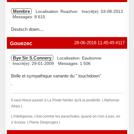
Membre
Localisation: Roazhon
Inscrit(e): 03-08-2013
Messages: 8 615
Deutsch down....
Hors ligne
Gouezec
28-06-2018 11:45:49
#117
Bye Sir S.Connery
Localisation: Eaubonne
Inscrit(e): 29-01-2009
Messages: 1 506
Belle et sympathique variante du " touchdown"
'
Il vaut mieux passer à La Poste hériter, qu'à la postérité. ( Alphonse
Allais )
L'intelligence, c'est comme les parachutes, quand on n'en a pas, on
s' écrase. ( Pierre Desproges )