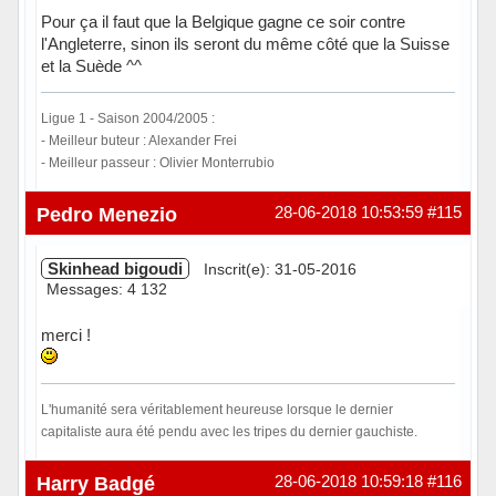
Pour ça il faut que la Belgique gagne ce soir contre
l'Angleterre, sinon ils seront du même côté que la Suisse
et la Suède ^^
Ligue 1 - Saison 2004/2005 :
- Meilleur buteur : Alexander Frei
- Meilleur passeur : Olivier Monterrubio
Hors ligne
Pedro Menezio
28-06-2018 10:53:59
#115
Skinhead bigoudi
Inscrit(e): 31-05-2016
Messages: 4 132
merci !
L'humanité sera véritablement heureuse lorsque le dernier
capitaliste aura été pendu avec les tripes du dernier gauchiste.
Hors ligne
Harry Badgé
28-06-2018 10:59:18
#116