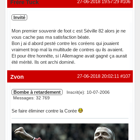
Frère Tuck
27-06-2018 19:57:29
#106
Invité
Mon premier souvenir de foot c est Séville 82 alors je ne
vous cache pas ma satisfaction béate.
Bon j ai d abord pesté contre les coréens qui jouaient
vraiment trop mal la multitude de contres qu ils avaient.
Et pour être honnête, si l Allemagne avait gagné ça aurait
été mérité. Ils ont archi dominé.
Zvon
27-06-2018 20:02:11
#107
Bombe à retardement
Inscrit(e): 10-07-2006
Messages: 32 769
Se faire éliminer contre la Corée