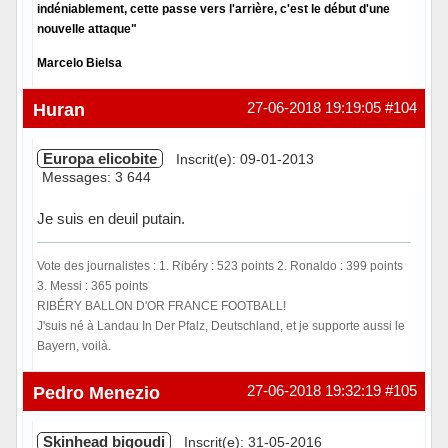
indéniablement, cette passe vers l'arrière, c'est le début d'une
nouvelle attaque"
Marcelo Bielsa
Hors ligne
Huran
27-06-2018 19:19:05
#104
Europa elicobite
Inscrit(e): 09-01-2013
Messages: 3 644
Je suis en deuil putain.
Vote des journalistes : 1. Ribéry : 523 points 2. Ronaldo : 399 points
3. Messi : 365 points
RIBÉRY BALLON D'OR FRANCE FOOTBALL!
J'suis né à Landau In Der Pfalz, Deutschland, et je supporte aussi le
Bayern, voilà.
Hors ligne
Pedro Menezio
27-06-2018 19:32:19
#105
Skinhead bigoudi
Inscrit(e): 31-05-2016