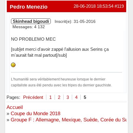
Hors ligne
Pedro Menezio
28-06-2018 18:53:54
#119
Skinhead bigoudi
Inscrit(e): 31-05-2016
Messages: 4 132
NO PROBLEMO MEC
[sub]et merci d'avoir zappé l'allusion aux Serins ça
m'aurait fait mal partout[/sub]
L'humanité sera véritablement heureuse lorsque le dernier
capitaliste aura été pendu avec les tripes du dernier gauchiste.
Hors ligne
Pages:
Précédent
1
2
3
4
5
Accueil
»
Coupe du Monde 2018
»
Groupe F : Allemagne, Mexique, Suède, Corée du Sud