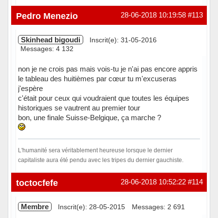
Hors ligne
Pedro Menezio
28-06-2018 10:19:58
#113
Skinhead bigoudi
Inscrit(e): 31-05-2016
Messages: 4 132
non je ne crois pas mais vois-tu je n'ai pas encore appris
le tableau des huitièmes par cœur tu m'excuseras
j'espère
c'était pour ceux qui voudraient que toutes les équipes
historiques se vautrent au premier tour
bon, une finale Suisse-Belgique, ça marche ?
L'humanité sera véritablement heureuse lorsque le dernier
capitaliste aura été pendu avec les tripes du dernier gauchiste.
Hors ligne
toctocfefe
28-06-2018 10:52:22
#114
Membre
Inscrit(e): 28-05-2015
Messages: 2 691