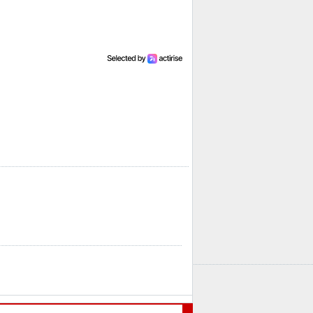
(Pic : 701.89 KiO) ]