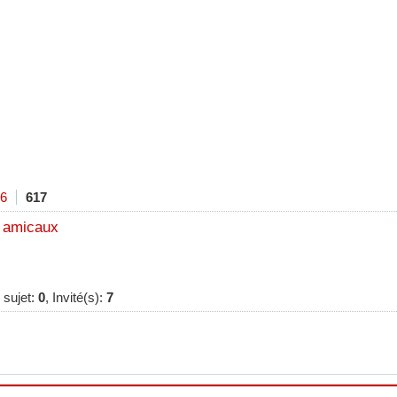
6
617
 amicaux
 sujet:
0
, Invité(s):
7
econdes, 7 requêtes exécutées - Utilisation de la mémoire: 675.8 KiO 