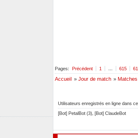
Pages:
Précédent
1
…
615
61
Accueil
»
Jour de match
»
Matches
Utilisateurs enregistrés en ligne dans ce
[Bot] PetalBot (3),
[Bot] ClaudeBot
[ Généré en 0.062 s