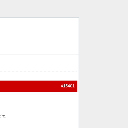
#15401
dre.