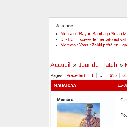
A la une
Mercato : Rayan Bamba prêté au 
DIRECT : suivez le mercato estiva
Mercato : Yassir Zabiri prêté en Liga
Accueil
»
Jour de match
»
Pages:
Précédent
1
…
615
61
Nausicaa
12-0
Membre
C'e
Pou