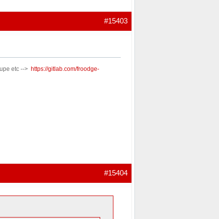
#15403
oupe etc -->
https://gitlab.com/froodge-
#15404