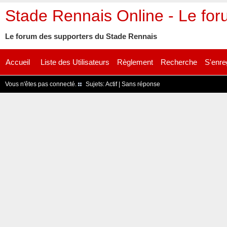
Stade Rennais Online - Le fo
Le forum des supporters du Stade Rennais
Accueil
Liste des Utilisateurs
Règlement
Recherche
S'enre
Vous n'êtes pas connecté.
Sujets:
Actif
|
Sans réponse