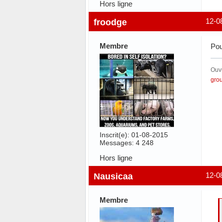
Hors ligne
froodge
12-0
Membre
Pou
Ouvr
gro
Inscrit(e): 01-08-2015
Messages: 4 248
Hors ligne
Nausicaa
12-0
Membre