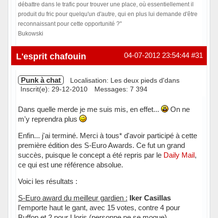
débattre dans le trafic pour trouver une place, où essentiellement il
produit du fric pour quelqu'un d'autre, qui en plus lui demande d'être
reconnaissant pour cette opportunité ?"
Bukowski
Hors ligne
L'esprit chafouin
04-07-2012 23:54:44
#31
Punk à chat
Localisation: Les deux pieds d'dans
Inscrit(e): 29-12-2010
Messages: 7 394
Dans quelle merde je me suis mis, en effet...
On ne
m'y reprendra plus
Enfin... j'ai terminé. Merci à tous* d'avoir participé à cette
première édition des S-Euro Awards. Ce fut un grand
succès, puisque le concept a été repris par le
Daily Mail
,
ce qui est une référence absolue.
Voici les résultats :
S-Euro award du meilleur gardien :
Iker Casillas
l'emporte haut le gant, avec 15 votes, contre 4 pour
Buffon et 2 pour Lloris (personne ne se moque).