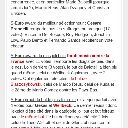
concurrence, et en particulier Mario Balotelli (pourquoi
jamais lui ?), Marco Reus, Alan Dzagoev et Christian
Eriksen.
S-Euro award du meilleur sélectionneur :
Cesare
Prandelli
remporte tous les suffrages ou presque (17
votes). Vincente Del Bosque, Roy Hodgson, Joachim
Löw, Paulo Bento et Fernando Santos récoltent un vote
chacun.
S-Euro award du plus joli but :
Ibrahimovic contre la
France
avec 11 votes, l'emporte les doigts de pied dans
le nez. Loin derrière (3 votes), le but de Balotelli a bien plu
quand même, celui de Wellbeck également, avec 2
votes. Ont également été cités :
le but de
Blaszczykowski
, celui de Marco Reus, celui de Kuba et
le 2ème de Mario Gomez contre les Pays-Bas.
S-Euro prout du but le plus foireux :
ex-aequo parfait avec
4 votes pour
Gekas
et
Wellbeck
. Ce dernier réussit donc
l'exploit d'être cité dans la catégorie joli but et but foireux,
avec
le même but
. Le but de Rooney a été cité 2 fois,
celui de Theo Walcott et celui de Glen Johnson contre