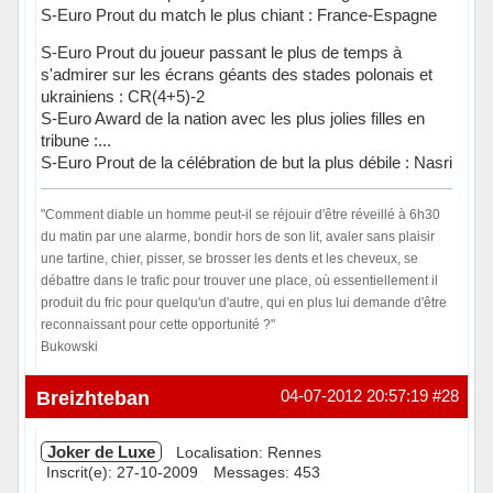
S-Euro Prout du match le plus chiant : France-Espagne
S-Euro Prout du joueur passant le plus de temps à
s'admirer sur les écrans géants des stades polonais et
ukrainiens : CR(4+5)-2
S-Euro Award de la nation avec les plus jolies filles en
tribune :...
S-Euro Prout de la célébration de but la plus débile : Nasri
"Comment diable un homme peut-il se réjouir d'être réveillé à 6h30
du matin par une alarme, bondir hors de son lit, avaler sans plaisir
une tartine, chier, pisser, se brosser les dents et les cheveux, se
débattre dans le trafic pour trouver une place, où essentiellement il
produit du fric pour quelqu'un d'autre, qui en plus lui demande d'être
reconnaissant pour cette opportunité ?"
Bukowski
Hors ligne
Breizhteban
04-07-2012 20:57:19
#28
Joker de Luxe
Localisation: Rennes
Inscrit(e): 27-10-2009
Messages: 453