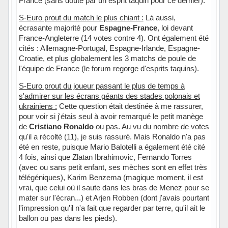
France (sans doute par un esprit taquin pour ce dernier).
S-Euro prout du match le plus chiant :
Là aussi,
écrasante majorité pour
Espagne-France
, loi devant
France-Angleterre (14 votes contre 4). Ont également été
cités : Allemagne-Portugal, Espagne-Irlande, Espagne-
Croatie, et plus globalement les 3 matchs de poule de
l'équipe de France (le forum regorge d'esprits taquins).
S-Euro prout du joueur passant le plus de temps à
s'admirer sur les écrans géants des stades polonais et
ukrainiens :
Cette question était destinée à me rassurer,
pour voir si j'étais seul à avoir remarqué le petit manège
de
Cristiano Ronaldo
ou pas. Au vu du nombre de votes
qu'il a récolté (11), je suis rassuré. Mais Ronaldo n'a pas
été en reste, puisque Mario Balotelli a également été cité
4 fois, ainsi que Zlatan Ibrahimovic, Fernando Torres
(avec ou sans petit enfant, ses mèches sont en effet très
télégéniques), Karim Benzema (magique moment, il est
vrai, que celui où il saute dans les bras de Menez pour se
mater sur l'écran...) et Arjen Robben (dont j'avais pourtant
l'impression qu'il n'a fait que regarder par terre, qu'il ait le
ballon ou pas dans les pieds).