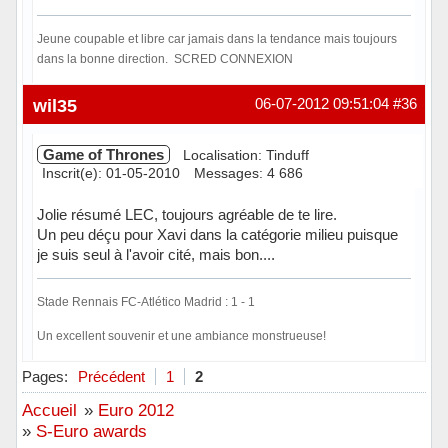
Jeune coupable et libre car jamais dans la tendance mais toujours
dans la bonne direction. SCRED CONNEXION
Hors ligne
wil35
06-07-2012 09:51:04
#36
Game of Thrones
Localisation: Tinduff
Inscrit(e): 01-05-2010
Messages: 4 686
Jolie résumé LEC, toujours agréable de te lire.
Un peu déçu pour Xavi dans la catégorie milieu puisque
je suis seul à l'avoir cité, mais bon....
Stade Rennais FC-Atlético Madrid : 1 - 1
Un excellent souvenir et une ambiance monstrueuse!
Hors ligne
Pages:
Précédent
1
2
Accueil
»
Euro 2012
»
S-Euro awards