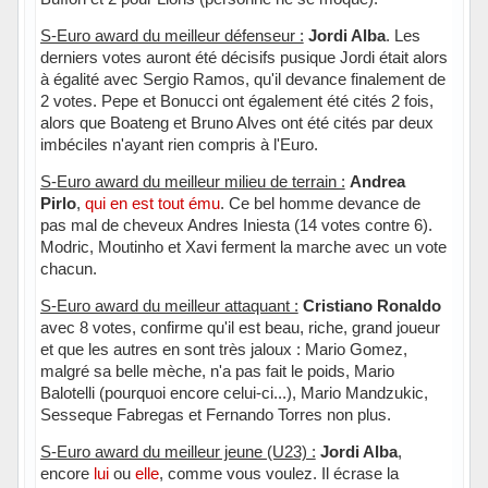
S-Euro award du meilleur défenseur :
Jordi Alba
. Les
derniers votes auront été décisifs pusique Jordi était alors
à égalité avec Sergio Ramos, qu'il devance finalement de
2 votes. Pepe et Bonucci ont également été cités 2 fois,
alors que Boateng et Bruno Alves ont été cités par deux
imbéciles n'ayant rien compris à l'Euro.
S-Euro award du meilleur milieu de terrain :
Andrea
Pirlo
,
qui en est tout ému
. Ce bel homme devance de
pas mal de cheveux Andres Iniesta (14 votes contre 6).
Modric, Moutinho et Xavi ferment la marche avec un vote
chacun.
S-Euro award du meilleur attaquant :
Cristiano Ronaldo
avec 8 votes, confirme qu'il est beau, riche, grand joueur
et que les autres en sont très jaloux : Mario Gomez,
malgré sa belle mèche, n'a pas fait le poids, Mario
Balotelli (pourquoi encore celui-ci...), Mario Mandzukic,
Sesseque Fabregas et Fernando Torres non plus.
S-Euro award du meilleur jeune (U23) :
Jordi Alba
,
encore
lui
ou
elle
, comme vous voulez. Il écrase la