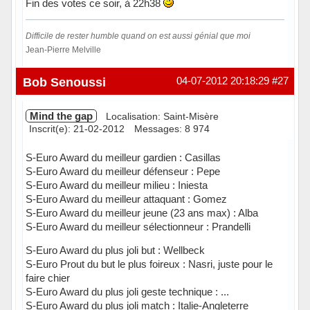
Fin des votes ce soir, à 22h38
Difficile de rester humble quand on est aussi génial que moi
Jean-Pierre Melville
Hors ligne
Bob Senoussi
04-07-2012 20:18:29
#27
Mind the gap
Localisation: Saint-Misère
Inscrit(e): 21-02-2012
Messages: 8 974
S-Euro Award du meilleur gardien : Casillas
S-Euro Award du meilleur défenseur : Pepe
S-Euro Award du meilleur milieu : Iniesta
S-Euro Award du meilleur attaquant : Gomez
S-Euro Award du meilleur jeune (23 ans max) : Alba
S-Euro Award du meilleur sélectionneur : Prandelli
S-Euro Award du plus joli but : Wellbeck
S-Euro Prout du but le plus foireux : Nasri, juste pour le
faire chier
S-Euro Award du plus joli geste technique : ...
S-Euro Award du plus joli match : Italie-Angleterre