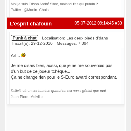
Moi je suis Edson André Sitoe, mais toi t'es qui putain ?
Twitter : @Martin_Chois
Hors ligne
L'esprit chafouin
05-07-2012 09:14:45
#33
Punk à chat
Localisation: Les deux pieds d'dans
Inscrit(e): 29-12-2010
Messages: 7 394
Arf...
Je me disais bien, aussi, que je ne me souvenais pas
d'un but de ce joueur tchèque... !
Ça ne change rien pour le S-Euro award correspondant.
Difficile de rester humble quand on est aussi génial que moi
Jean-Pierre Melville
Hors ligne