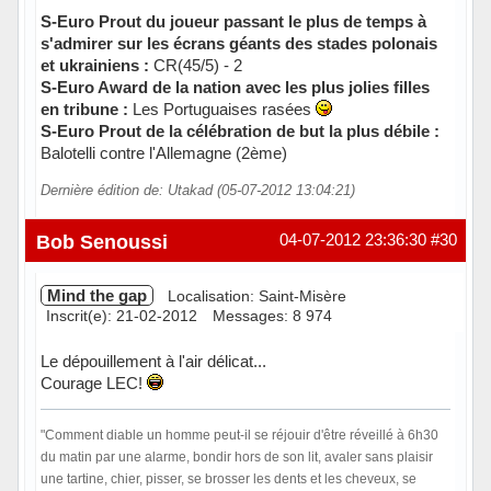
S-Euro Prout du joueur passant le plus de temps à
s'admirer sur les écrans géants des stades polonais
et ukrainiens :
CR(45/5) - 2
S-Euro Award de la nation avec les plus jolies filles
en tribune :
Les Portuguaises rasées
S-Euro Prout de la célébration de but la plus débile :
Balotelli contre l'Allemagne (2ème)
Dernière édition de: Utakad (05-07-2012 13:04:21)
Hors ligne
Bob Senoussi
04-07-2012 23:36:30
#30
Mind the gap
Localisation: Saint-Misère
Inscrit(e): 21-02-2012
Messages: 8 974
Le dépouillement à l'air délicat...
Courage LEC!
"Comment diable un homme peut-il se réjouir d'être réveillé à 6h30
du matin par une alarme, bondir hors de son lit, avaler sans plaisir
une tartine, chier, pisser, se brosser les dents et les cheveux, se