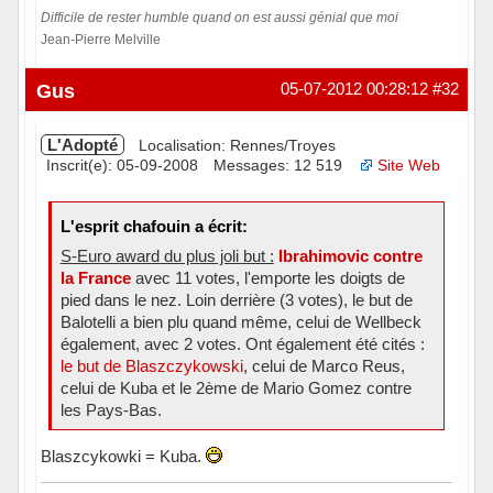
Difficile de rester humble quand on est aussi génial que moi
Jean-Pierre Melville
Hors ligne
Gus
05-07-2012 00:28:12
#32
L'Adopté
Localisation: Rennes/Troyes
Inscrit(e): 05-09-2008
Messages: 12 519
Site Web
L'esprit chafouin a écrit:
S-Euro award du plus joli but :
Ibrahimovic contre
la France
avec 11 votes, l'emporte les doigts de
pied dans le nez. Loin derrière (3 votes), le but de
Balotelli a bien plu quand même, celui de Wellbeck
également, avec 2 votes. Ont également été cités :
le but de Blaszczykowski
, celui de Marco Reus,
celui de Kuba et le 2ème de Mario Gomez contre
les Pays-Bas.
Blaszcykowki = Kuba.