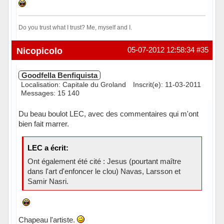
Do you trust what I trust? Me, myself and I.
Hors ligne
Nicopicolo
05-07-2012 12:58:34
#35
Goodfella Benfiquista
Localisation: Capitale du Groland
Inscrit(e): 11-03-2011
Messages: 15 140
Du beau boulot LEC, avec des commentaires qui m'ont
bien fait marrer.
LEC a écrit:
Ont également été cité : Jesus (pourtant maître
dans l'art d'enfoncer le clou) Navas, Larsson et
Samir Nasri.
Chapeau l'artiste.