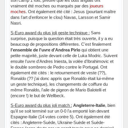
son camp 1 fois, preuve que les buts anglais ont
vraiment été moches ou marqués par des
joueurs
moches
. Ont également été cité : Jesus (pourtant maître
dans l'art d'enfoncer le clou) Navas, Larsson et Samir
Nasri.
S-Euro award du plus joli geste technique :
Sans
surprise, puisque la question était très ouverte, il y a eu
beaucoup de propositions différentes. C'est finalement
l'ensemble de l'uvre d'Andrea Pirlo
qui obtient une
petite majorité, juste devant celle de Luka Modric. Suivent
ensuite l'uvre d'Andres Iniesta, la volée d'Ibrahimovic et
le double sombrero de Pedro contre le Portugal. Ont
également été cités : le retournement de veste (??),
Ronaldo (?? j'ai donc appris que Ronaldo était lui-même
un geste technique), les changements de coiffure du
même Ronaldo, l'aile de pigeon de Mario Balotelli et
(encore !) le but de Wellbeck.
S-Euro award du plus joli match :
Angleterre-Italie
, bien
qu'il se soit terminé sur un 0-0 l'a emporté loin devant
Espagne-Italie (14 votes contre 5). Ont également été
cités : Angleterre-Suède, Ukraine-Suède et Suède-