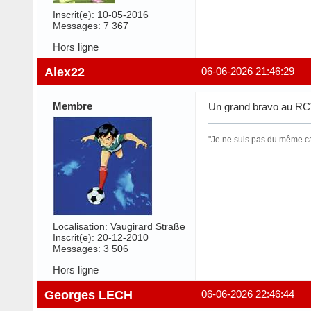
Inscrit(e): 10-05-2016
Messages: 7 367
Hors ligne
Alex22
06-06-2026 21:46:29
Membre
Un grand bravo au RCV !
"Je ne suis pas du même cal
Localisation: Vaugirard Straße
Inscrit(e): 20-12-2010
Messages: 3 506
Hors ligne
Georges LECH
06-06-2026 22:46:44