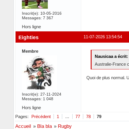
Inscrit(e): 10-05-2016
Messages: 7 367
Hors ligne
Eighties
11-07-2026 13:54:54
Membre
Nausicaa a écrit:
Australie-France c
Quoi de plus normal. 
Inscrit(e): 27-11-2024
Messages: 1 048
Hors ligne
Pages:
Précédent
1
…
77
78
79
Accueil
»
Bla bla
»
Rugby