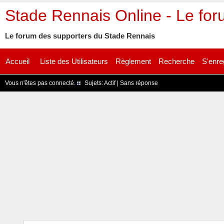
Stade Rennais Online - Le fo
Le forum des supporters du Stade Rennais
Accueil
Liste des Utilisateurs
Règlement
Recherche
S'enre
Vous n'êtes pas connecté.
Sujets:
Actif
|
Sans réponse