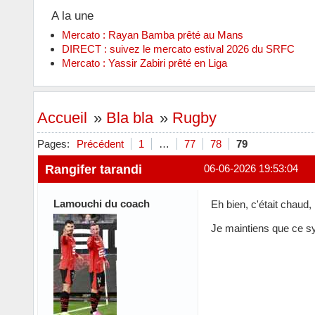
A la une
Mercato : Rayan Bamba prêté au Mans
DIRECT : suivez le mercato estival 2026 du SRFC
Mercato : Yassir Zabiri prêté en Liga
Accueil
»
Bla bla
»
Rugby
Pages:
Précédent
1
…
77
78
79
Rangifer tarandi
06-06-2026 19:53:04
Lamouchi du coach
Eh bien, c'était chaud
Je maintiens que ce s