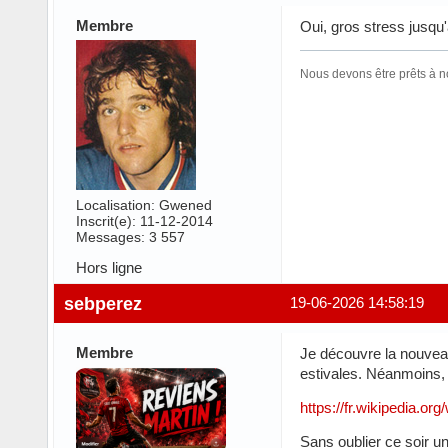
Membre
Oui, gros stress jusqu'
Nous devons être prêts à n
Localisation: Gwened
Inscrit(e): 11-12-2014
Messages: 3 557
Hors ligne
sebperez
19-06-2026 14:58:19
Membre
Je découvre la nouveau
estivales. Néanmoins,
https://fr.wikipedia.o
Sans oublier ce soir u