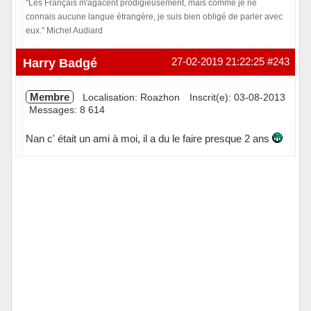
"Les Français m'agacent prodigieusement, mais comme je ne
connais aucune langue étrangère, je suis bien obligé de parler avec
eux." Michel Audiard
Hors ligne
Harry Badgé
27-02-2019 21:22:25
#243
Membre
Localisation: Roazhon
Inscrit(e): 03-08-2013
Messages: 8 614
Nan c' était un ami à moi, il a du le faire presque 2 ans
Hors ligne