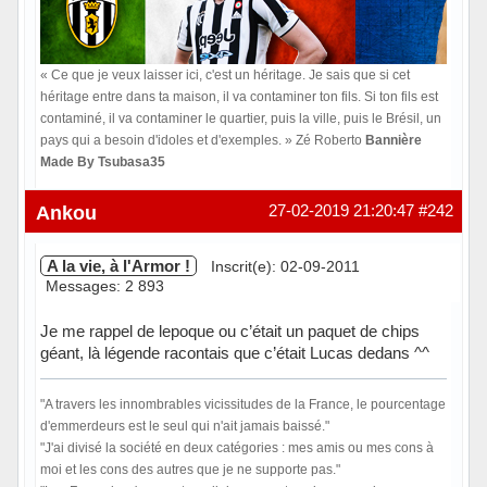
« Ce que je veux laisser ici, c'est un héritage. Je sais que si cet
héritage entre dans ta maison, il va contaminer ton fils. Si ton fils est
contaminé, il va contaminer le quartier, puis la ville, puis le Brésil, un
pays qui a besoin d'idoles et d'exemples. » Zé Roberto
Bannière
Made By Tsubasa35
Hors ligne
Ankou
27-02-2019 21:20:47
#242
A la vie, à l'Armor !
Inscrit(e): 02-09-2011
Messages: 2 893
Je me rappel de lepoque ou c’était un paquet de chips
géant, là légende racontais que c’était Lucas dedans ^^
"A travers les innombrables vicissitudes de la France, le pourcentage
d'emmerdeurs est le seul qui n'ait jamais baissé."
"J'ai divisé la société en deux catégories : mes amis ou mes cons à
moi et les cons des autres que je ne supporte pas."