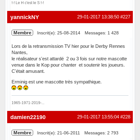
!-! Le H c'est le S !-!
Hors ligne
yannickNY
29-01-2017 13:38:50
#227
Membre
Inscrit(e): 25-08-2014
Messages: 1 428
Lors de la retransmission TV hier pour le Derby Rennes
Nantes,
le réalisateur s'est attardé 2 ou 3 fois sur notre mascotte
venue dans le Kop pour chanter et soutenir les joueurs.
C'était amusant.
Erminig est une mascotte très sympathique.
1965-1971-2019-...
Hors ligne
damien22190
29-01-2017 13:55:04
#228
Membre
Inscrit(e): 21-06-2011
Messages: 2 793