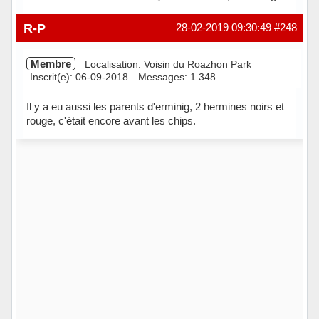
Hors ligne
R-P
28-02-2019 09:30:49
#248
Membre
Localisation: Voisin du Roazhon Park
Inscrit(e): 06-09-2018
Messages: 1 348
Il y a eu aussi les parents d'erminig, 2 hermines noirs et
rouge, c'était encore avant les chips.
Hors ligne