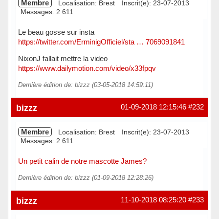
Membre
Localisation: Brest
Inscrit(e): 23-07-2013
Messages: 2 611
Le beau gosse sur insta
https://twitter.com/ErminigOfficiel/sta … 7069091841
NixonJ fallait mettre la video
https://www.dailymotion.com/video/x33fpqv
Dernière édition de: bizzz (03-05-2018 14:59:11)
Hors ligne
bizzz
01-09-2018 12:15:46
#232
Membre
Localisation: Brest
Inscrit(e): 23-07-2013
Messages: 2 611
Un petit calin de notre mascotte James?
Dernière édition de: bizzz (01-09-2018 12:28:26)
Hors ligne
bizzz
11-10-2018 08:25:20
#233