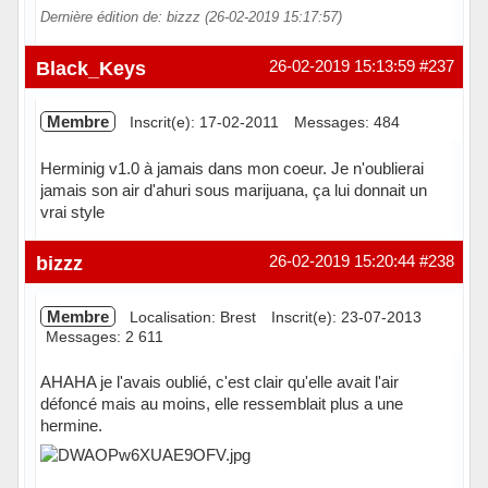
Dernière édition de: bizzz (26-02-2019 15:17:57)
Hors ligne
Black_Keys
26-02-2019 15:13:59
#237
Membre
Inscrit(e): 17-02-2011
Messages: 484
Herminig v1.0 à jamais dans mon coeur. Je n'oublierai
jamais son air d'ahuri sous marijuana, ça lui donnait un
vrai style
Hors ligne
bizzz
26-02-2019 15:20:44
#238
Membre
Localisation: Brest
Inscrit(e): 23-07-2013
Messages: 2 611
AHAHA je l'avais oublié, c'est clair qu'elle avait l'air
défoncé mais au moins, elle ressemblait plus a une
hermine.