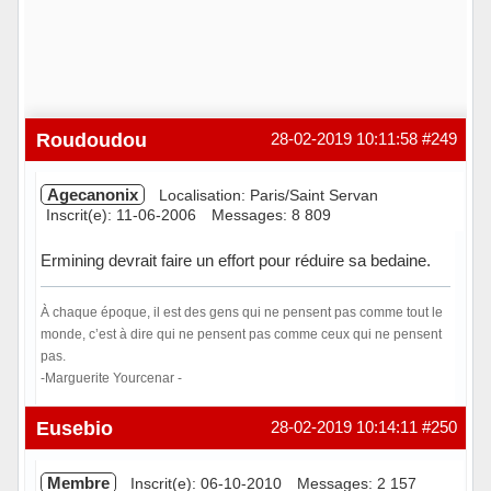
Roudoudou
28-02-2019 10:11:58
#249
Agecanonix
Localisation: Paris/Saint Servan
Inscrit(e): 11-06-2006
Messages: 8 809
Ermining devrait faire un effort pour réduire sa bedaine.
À chaque époque, il est des gens qui ne pensent pas comme tout le
monde, c’est à dire qui ne pensent pas comme ceux qui ne pensent
pas.
-Marguerite Yourcenar -
Hors ligne
Eusebio
28-02-2019 10:14:11
#250
Membre
Inscrit(e): 06-10-2010
Messages: 2 157