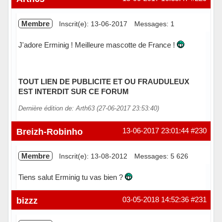
Membre
Inscrit(e): 13-06-2017
Messages: 1
J'adore Erminig ! Meilleure mascotte de France !
TOUT LIEN DE PUBLICITE ET OU FRAUDULEUX
EST INTERDIT SUR CE FORUM
Dernière édition de: Arth63 (27-06-2017 23:53:40)
Hors ligne
Breizh-Robinho
13-06-2017 23:01:44
#230
Membre
Inscrit(e): 13-08-2012
Messages: 5 626
Tiens salut Erminig tu vas bien ?
Hors ligne
bizzz
03-05-2018 14:52:36
#231