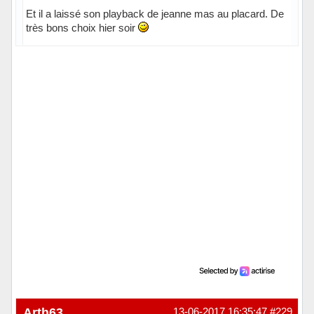
Et il a laissé son playback de jeanne mas au placard. De
très bons choix hier soir
Hors ligne
Arth63
13-06-2017 16:35:47
#229