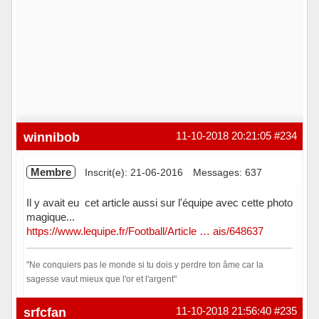
winnibob
11-10-2018 20:21:05
#234
Membre
Inscrit(e): 21-06-2016
Messages: 637
Il y avait eu cet article aussi sur l'équipe avec cette photo
magique...
https://www.lequipe.fr/Football/Article … ais/648637
"Ne conquiers pas le monde si tu dois y perdre ton âme car la
sagesse vaut mieux que l'or et l'argent"
Hors ligne
srfcfan
11-10-2018 21:56:40
#235