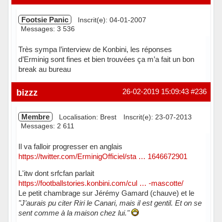
Footsie Panic
Inscrit(e): 04-01-2007
Messages: 3 536
Très sympa l’interview de Konbini, les réponses
d’Erminig sont fines et bien trouvées ça m’a fait un bon
break au bureau
Hors ligne
bizzz
26-02-2019 15:09:43
#236
Membre
Localisation: Brest
Inscrit(e): 23-07-2013
Messages: 2 611
Il va falloir progresser en anglais
https://twitter.com/ErminigOfficiel/sta … 1646672901
L'itw dont srfcfan parlait
https://footballstories.konbini.com/cul … -mascotte/
Le petit chambrage sur Jérémy Gamard (chauve) et le
"J’aurais pu citer Riri le Canari, mais il est gentil. Et on se
sent comme à la maison chez lui."