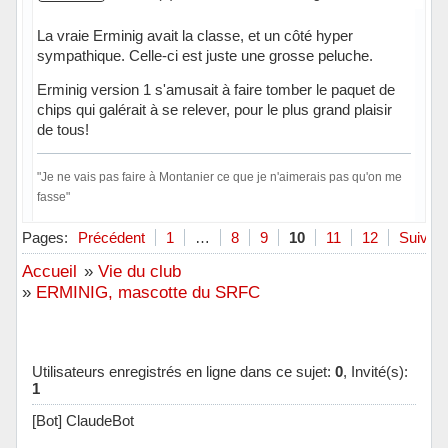
La vraie Erminig avait la classe, et un côté hyper
sympathique. Celle-ci est juste une grosse peluche.
Erminig version 1 s'amusait à faire tomber le paquet de
chips qui galérait à se relever, pour le plus grand plaisir
de tous!
"Je ne vais pas faire à Montanier ce que je n'aimerais pas qu'on me
fasse"
Hors ligne
Pages:
Précédent
1
…
8
9
10
11
12
Suivant
Accueil
»
Vie du club
»
ERMINIG, mascotte du SRFC
Utilisateurs enregistrés en ligne dans ce sujet:
0
, Invité(s):
1
[Bot] ClaudeBot