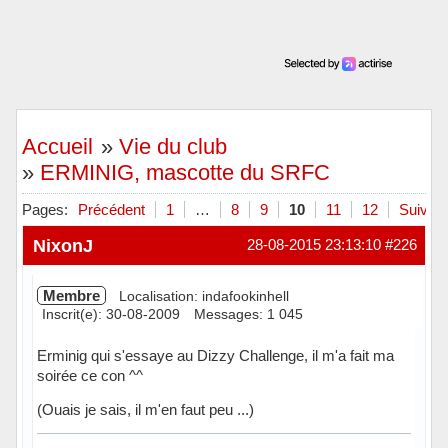
Accueil
»
Vie du club
»
ERMINIG, mascotte du SRFC
Pages:
Précédent
1
…
8
9
10
11
12
Suivant
NixonJ
28-08-2015 23:13:10
#226
Membre
Localisation: indafookinhell
Inscrit(e): 30-08-2009
Messages: 1 045
Erminig qui s'essaye au Dizzy Challenge, il m'a fait ma
soirée ce con ^^
(Ouais je sais, il m'en faut peu ...)