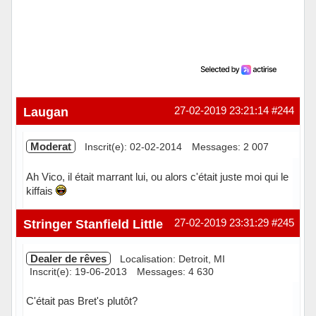
Laugan
27-02-2019 23:21:14
#244
Moderat
Inscrit(e): 02-02-2014
Messages: 2 007
Ah Vico, il était marrant lui, ou alors c'était juste moi qui le
kiffais
Hors ligne
Stringer Stanfield Little
27-02-2019 23:31:29
#245
Dealer de rêves
Localisation: Detroit, MI
Inscrit(e): 19-06-2013
Messages: 4 630
C'était pas Bret's plutôt?