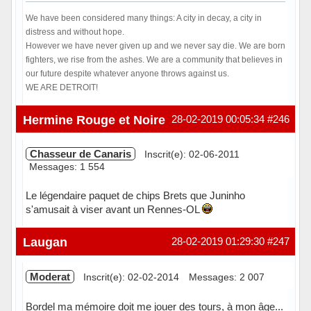
We have been considered many things: A city in decay, a city in
distress and without hope.
However we have never given up and we never say die. We are born
fighters, we rise from the ashes. We are a community that believes in
our future despite whatever anyone throws against us.
WE ARE DETROIT!
Hors ligne
Hermine Rouge et Noire
28-02-2019 00:05:34
#246
Chasseur de Canaris
Inscrit(e): 02-06-2011
Messages: 1 554
Le légendaire paquet de chips Brets que Juninho
s'amusait à viser avant un Rennes-OL
Hors ligne
Laugan
28-02-2019 01:29:30
#247
Moderat
Inscrit(e): 02-02-2014
Messages: 2 007
Bordel ma mémoire doit me jouer des tours, à mon âge...