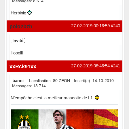
Messages: 8 614
Herbinig
Hors ligne
polo2bzh
27-02-2019 00:16:59
#240
Invité
lllooolll
xxRck91xx
27-02-2019 08:46:54
#241
banni
Localisation: 80 ZEON
Inscrit(e): 14-10-2010
Messages: 18 714
N’empêche c'est la meilleur mascotte de L1.