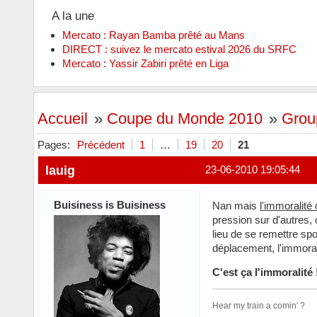
A la une
Mercato : Rayan Bamba prêté au Mans
DIRECT : suivez le mercato estival 2026 du SRFC
Mercato : Yassir Zabiri prêté en Liga
Accueil
»
Coupe du Monde 2010
»
Group
Pages:
Précédent
1
…
19
20
21
lauig
23-06-2010 19:05:44
Buisiness is Buisiness
Nan mais
l'immoralité
pression sur d'autres,
lieu de se remettre spo
déplacement, l'immorali
C'est ça l'immoralité 
Hear my train a comin' ?