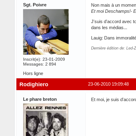
Sgt. Poivre
Non mais à un moment il
Et moi Deschamps!- Et 
J'suis d'accord avec to
dans les médias...
Lauig: Dans immoralité,
Dernière édition de: Led-
Inscrit(e): 23-01-2009
Messages: 2 894
Hors ligne
Rodighiero
23-06-2010 19:09:48
Le phare breton
Et moi, je suis d'acco