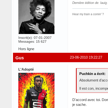
Dernière édition de: lauig
Hear my train a comin' ?
Inscrit(e): 07-01-2007
Messages: 15 627
Hors ligne
Gus
23-06-2010 19:22:27
L'Adopté
Puchkin a écrit:
Absolument d'acco
Il est con, incompé
D'accord avec toi. Dom
je sache.