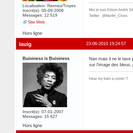
Localisation: Rennes/Troyes
Moi je suis Edson André Sito
Inscrit(e): 05-09-2008
Messages: 12 519
Twitter : @Martin_Chois
Site Web
Hors ligne
lauig
23-06-2010 19:24:57
Buisiness is Buisiness
Nan mais il ne le taxe 
sur l'image des bleus,
Hear my train a comin' ?
Inscrit(e): 07-01-2007
Messages: 15 627
Hors ligne