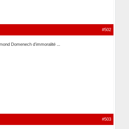
#502
ymond Domenech d'immoralité ...
#503