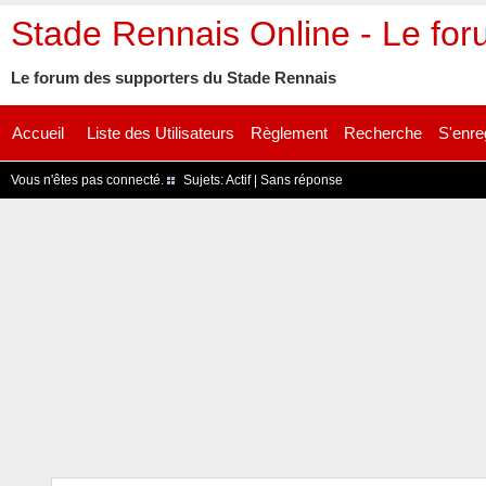
Stade Rennais Online - Le fo
Le forum des supporters du Stade Rennais
Accueil
Liste des Utilisateurs
Règlement
Recherche
S'enre
Vous n'êtes pas connecté.
Sujets:
Actif
|
Sans réponse