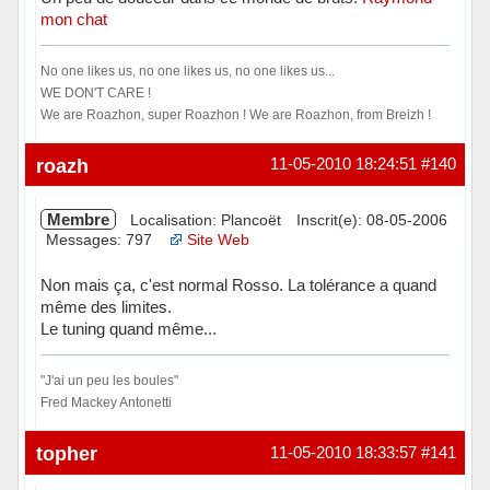
mon chat
No one likes us, no one likes us, no one likes us...
WE DON'T CARE !
We are Roazhon, super Roazhon ! We are Roazhon, from Breizh !
Hors ligne
roazh
11-05-2010 18:24:51
#140
Membre
Localisation: Plancoët
Inscrit(e): 08-05-2006
Messages: 797
Site Web
Non mais ça, c'est normal Rosso. La tolérance a quand
même des limites.
Le tuning quand même...
"J'ai un peu les boules"
Fred Mackey Antonetti
Hors ligne
topher
11-05-2010 18:33:57
#141