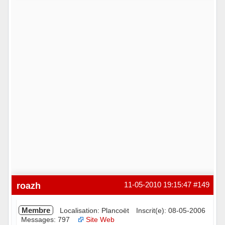
Hors ligne
roazh
11-05-2010 19:15:47
#149
Membre
Localisation: Plancoët
Inscrit(e): 08-05-2006
Messages: 797
Site Web