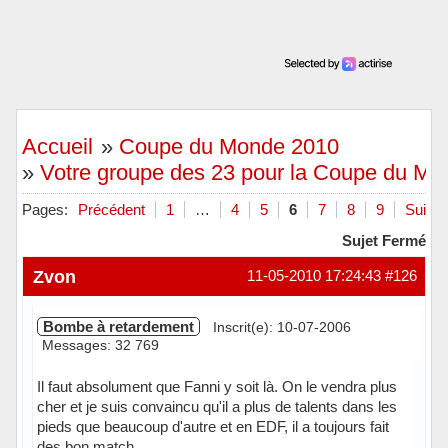
Accueil
»
Coupe du Monde 2010
»
Votre groupe des 23 pour la Coupe du M
Pages:
Précédent
1
…
4
5
6
7
8
9
Suivan
Sujet Fermé
Zvon
11-05-2010 17:24:43
#126
Bombe à retardement
Inscrit(e): 10-07-2006
Messages: 32 769
Il faut absolument que Fanni y soit là. On le vendra plus
cher et je suis convaincu qu'il a plus de talents dans les
pieds que beaucoup d'autre et en EDF, il a toujours fait
des bon match.