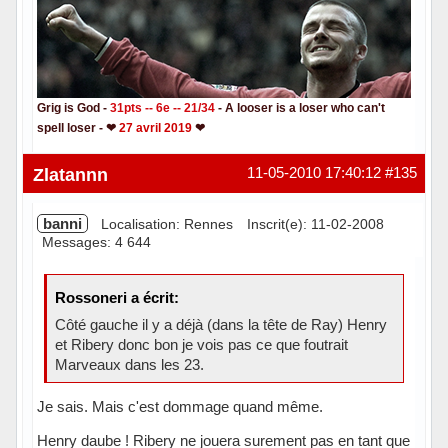
Grig is God -
31pts -- 6e -- 21/34
- A looser is a loser who can't
spell loser - ❤
27 avril 2019
❤
Hors ligne
Zlatannn
11-05-2010 17:40:12
#135
banni
Localisation: Rennes
Inscrit(e): 11-02-2008
Messages: 4 644
Rossoneri a écrit:
Côté gauche il y a déjà (dans la tête de Ray) Henry
et Ribery donc bon je vois pas ce que foutrait
Marveaux dans les 23.
Je sais. Mais c'est dommage quand même.
Henry daube ! Ribery ne jouera surement pas en tant que