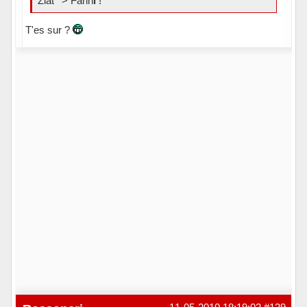
Zlat ' > Fann
i
!
T'es sur ?
Hors ligne