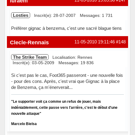
luraem
Losties
Inscrit(e): 28-07-2007
Messages: 1 731
Préférer gignac à benzema, c'est une sacré blague tiens
Hors ligne
Clecle-Rennais
11-05-2010 19:11:46
#148
The Strike Team
Localisation: Rennes
Inscrit(e): 03-05-2009
Messages: 19 836
Si c'est pas le cas, Foot365 passeront - une nouvelle fois
- pour des cons. Après, c'est vrai que Gignac à la place
de Benzema, ça m'énerverait...
"Le supporter voit ça comme un refus de jouer, mais
indéniablement, cette passe vers l'arrière, c'est le début d'une
nouvelle attaque"
Marcelo Bielsa