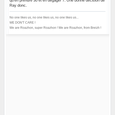
qu'en prendre 30 et en dégager 7. Une bonne décision de
Ray donc.
No one likes us, no one likes us, no one likes us...
WE DON'T CARE !
We are Roazhon, super Roazhon ! We are Roazhon, from Breizh !
Hors ligne