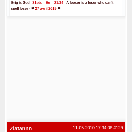
Grig is God -
31pts -- 6e -- 21/34
- A looser is a loser who can't
spell loser - ❤
27 avril 2019
❤
Hors ligne
Zlatannn
11-05-2010 17:34:08
#129