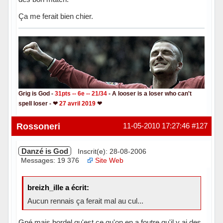
Ça me ferait bien chier.
Grig is God -
31pts -- 6e -- 21/34
- A looser is a loser who can't
spell loser - ❤
27 avril 2019
❤
Hors ligne
Rossoneri
11-05-2010 17:27:46
#127
Danzé is God
Inscrit(e): 28-08-2006
Messages: 19 376
Site Web
breizh_ille a écrit:
Aucun rennais ça ferait mal au cul...
Gné mais bordel qu'est ce qu'on en a foutre qu'il y ai des