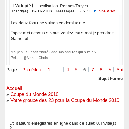
L'Adopté
Localisation: Rennes/Troyes
Inscrit(e): 05-09-2008
Messages: 12 519
Site Web
Les deux font une saison en demi teinte.
Tapez moi dessus si vous voulez mais moi je prendrais
Gameiro!
Moi je suis Edson André Sitoe, mais toi t'es qui putain ?
Twitter : @Martin_Chois
Hors ligne
Pages:
Précédent
1
…
4
5
6
7
8
9
Suivan
Sujet Fermé
Accueil
»
Coupe du Monde 2010
»
Votre groupe des 23 pour la Coupe du Monde 2010
Utilisateurs enregistrés en ligne dans ce sujet:
0
, Invité(s):
2