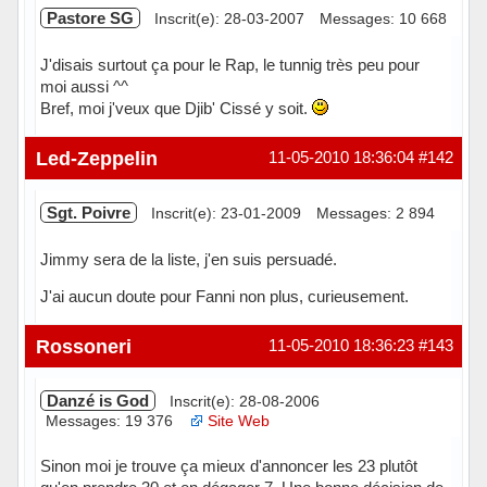
Pastore SG
Inscrit(e): 28-03-2007
Messages: 10 668
J'disais surtout ça pour le Rap, le tunnig très peu pour
moi aussi ^^
Bref, moi j'veux que Djib' Cissé y soit.
Hors ligne
Led-Zeppelin
11-05-2010 18:36:04
#142
Sgt. Poivre
Inscrit(e): 23-01-2009
Messages: 2 894
Jimmy sera de la liste, j'en suis persuadé.
J'ai aucun doute pour Fanni non plus, curieusement.
Hors ligne
Rossoneri
11-05-2010 18:36:23
#143
Danzé is God
Inscrit(e): 28-08-2006
Messages: 19 376
Site Web
Sinon moi je trouve ça mieux d'annoncer les 23 plutôt