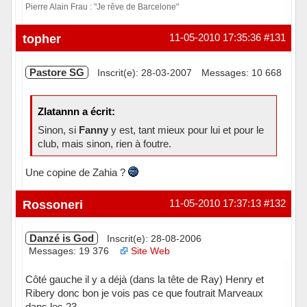
Pierre Alain Frau : "Je rêve de Barcelone"
Hors ligne
topher
11-05-2010 17:35:36
#131
Pastore SG
Inscrit(e): 28-03-2007
Messages: 10 668
Zlatannn a écrit:
Sinon, si
Fanny
y est, tant mieux pour lui et pour le
club, mais sinon, rien à foutre.
Une copine de Zahia ?
Hors ligne
Rossoneri
11-05-2010 17:37:13
#132
Danzé is God
Inscrit(e): 28-08-2006
Messages: 19 376
Site Web
Côté gauche il y a déjà (dans la tête de Ray) Henry et
Ribery donc bon je vois pas ce que foutrait Marveaux
dans les 23.