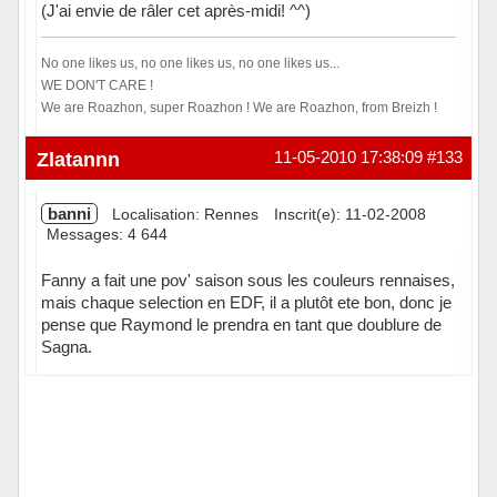
(J'ai envie de râler cet après-midi! ^^)
No one likes us, no one likes us, no one likes us...
WE DON'T CARE !
We are Roazhon, super Roazhon ! We are Roazhon, from Breizh !
Hors ligne
Zlatannn
11-05-2010 17:38:09
#133
banni
Localisation: Rennes
Inscrit(e): 11-02-2008
Messages: 4 644
Fanny a fait une pov' saison sous les couleurs rennaises,
mais chaque selection en EDF, il a plutôt ete bon, donc je
pense que Raymond le prendra en tant que doublure de
Sagna.
Hors ligne