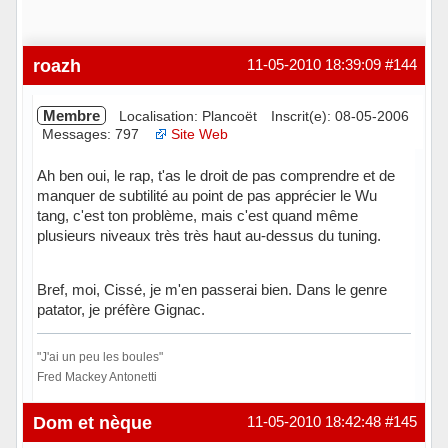
roazh
11-05-2010 18:39:09
#144
Membre
Localisation: Plancoët
Inscrit(e): 08-05-2006
Messages: 797
Site Web
Ah ben oui, le rap, t'as le droit de pas comprendre et de
manquer de subtilité au point de pas apprécier le Wu
tang, c'est ton problème, mais c'est quand même
plusieurs niveaux très très haut au-dessus du tuning.
Bref, moi, Cissé, je m'en passerai bien. Dans le genre
patator, je préfère Gignac.
"J'ai un peu les boules"
Fred Mackey Antonetti
Hors ligne
Dom et nèque
11-05-2010 18:42:48
#145