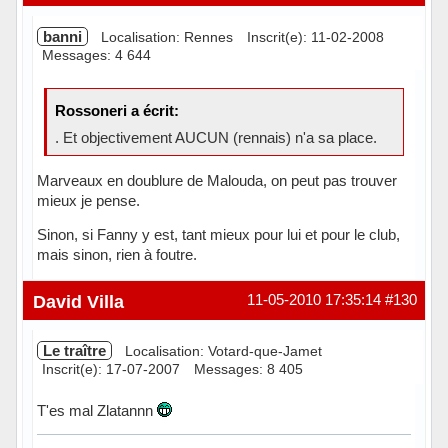
banni
Localisation: Rennes
Inscrit(e): 11-02-2008
Messages: 4 644
Rossoneri a écrit:
. Et objectivement AUCUN (rennais) n'a sa place.
Marveaux en doublure de Malouda, on peut pas trouver
mieux je pense.
Sinon, si Fanny y est, tant mieux pour lui et pour le club,
mais sinon, rien à foutre.
Hors ligne
David Villa
11-05-2010 17:35:14
#130
Le traître
Localisation: Votard-que-Jamet
Inscrit(e): 17-07-2007
Messages: 8 405
T'es mal Zlatannn