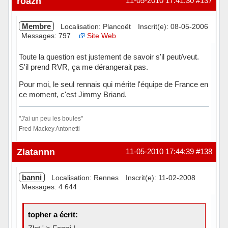
roazh
11-05-2010 17:41:30
#137
Membre
Localisation: Plancoët
Inscrit(e): 08-05-2006
Messages: 797
Site Web
Toute la question est justement de savoir s'il peut/veut.
S'il prend RVR, ça me dérangerait pas.
Pour moi, le seul rennais qui mérite l'équipe de France en
ce moment, c'est Jimmy Briand.
"J'ai un peu les boules"
Fred Mackey Antonetti
Hors ligne
Zlatannn
11-05-2010 17:44:39
#138
banni
Localisation: Rennes
Inscrit(e): 11-02-2008
Messages: 4 644
topher a écrit: