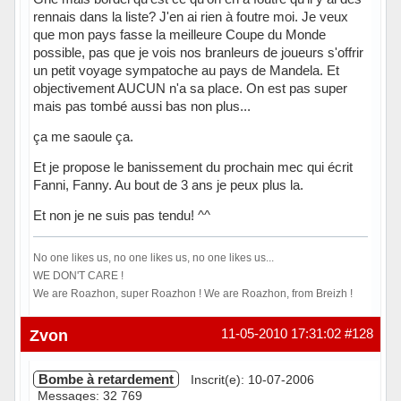
rennais dans la liste? J'en ai rien à foutre moi. Je veux
que mon pays fasse la meilleure Coupe du Monde
possible, pas que je vois nos branleurs de joueurs s'offrir
un petit voyage sympatoche au pays de Mandela. Et
objectivement AUCUN n'a sa place. On est pas super
mais pas tombé aussi bas non plus...
ça me saoule ça.
Et je propose le banissement du prochain mec qui écrit
Fanni, Fanny. Au bout de 3 ans je peux plus la.
Et non je ne suis pas tendu! ^^
No one likes us, no one likes us, no one likes us...
WE DON'T CARE !
We are Roazhon, super Roazhon ! We are Roazhon, from Breizh !
Hors ligne
Zvon
11-05-2010 17:31:02
#128
Bombe à retardement
Inscrit(e): 10-07-2006
Messages: 32 769