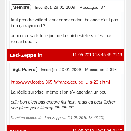
Membre
Inscrit(e): 28-01-2009
Messages: 37
faut prendre wiltord ,cancer ascendant balance c'est pas
bon ça raymond ?
annoncer sa liste le jour de la saint estelle si c'est pas
romantique ...
Hors ligne
Led-Zeppelin
11-05-2010 18:45:45
#146
Sgt. Poivre
Inscrit(e): 23-01-2009
Messages: 2 894
http://www.football365.fr/france/equipe … s-23.shtml
La réelle surprise, même si on s'y attendait un peu.
edit: bon c'est pas encore fait hein, mais ça peut libérer
une place pour Jimmy!!!!!!!!!!!!!!!!"
Dernière édition de: Led-Zeppelin (11-05-2010 18:46:10)
Hors ligne
11-05-2010 19:05:36
#147