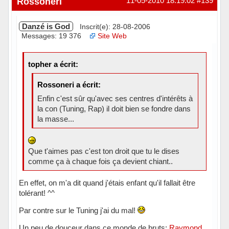
Rossoneri
11-05-2010 18:19:02
#139
Danzé is God
Inscrit(e): 28-08-2006
Messages: 19 376
Site Web
topher a écrit:
Rossoneri a écrit:
Enfin c'est sûr qu'avec ses centres d'intérêts à
la con (Tuning, Rap) il doit bien se fondre dans
la masse...
Que t'aimes pas c'est ton droit que tu le dises
comme ça à chaque fois ça devient chiant..
En effet, on m'a dit quand j'étais enfant qu'il fallait être
tolérant! ^^
Par contre sur le Tuning j'ai du mal!
Un peu de douceur dans ce monde de bruts:
Raymond