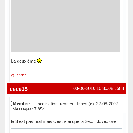
La deuxième
@Fabrice
Hors ligne
cece35
03-06-2010 16:39:08
#588
Membre
Localisation: rennes
Inscrit(e): 22-08-2007
Messages: 7 854
la 3 est pas mal mais c'est vrai que la 2e......:love::love: