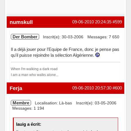
numskull
09-06-2010 20:24:35
#599
Der Bomber
Inscrit(e): 30-03-2006
Messages: 7 650
Il a déjà jouer pour l'Equipe de France, donc je pense pas
qu'il puisse rejoindre la sélection Algérienne.
When I'm walking a dark road
I am a man who walks alone...
Hors ligne
Ferja
09-06-2010 20:57:30
#600
Membre
Localisation: Là-bas
Inscrit(e): 03-05-2006
Messages: 1 194
lauig a écrit: