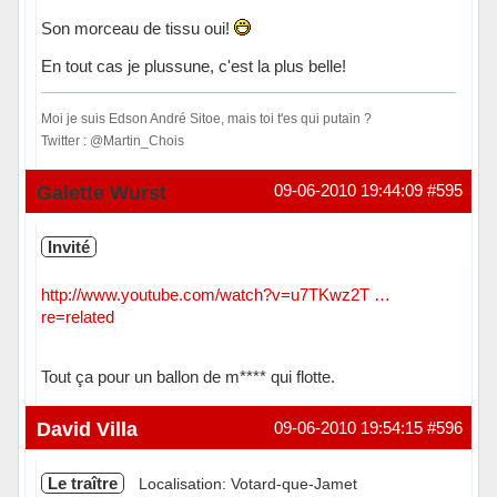
Son morceau de tissu oui!
En tout cas je plussune, c'est la plus belle!
Moi je suis Edson André Sitoe, mais toi t'es qui putain ?
Twitter : @Martin_Chois
Hors ligne
Galette Wurst
09-06-2010 19:44:09
#595
Invité
http://www.youtube.com/watch?v=u7TKwz2T …
re=related
Tout ça pour un ballon de m**** qui flotte.
David Villa
09-06-2010 19:54:15
#596
Le traître
Localisation: Votard-que-Jamet