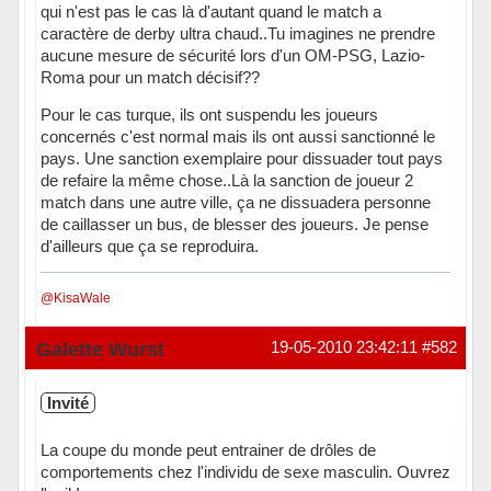
qui n'est pas le cas là d'autant quand le match a
caractère de derby ultra chaud..Tu imagines ne prendre
aucune mesure de sécurité lors d'un OM-PSG, Lazio-
Roma pour un match décisif??
Pour le cas turque, ils ont suspendu les joueurs
concernés c'est normal mais ils ont aussi sanctionné le
pays. Une sanction exemplaire pour dissuader tout pays
de refaire la même chose..Là la sanction de joueur 2
match dans une autre ville, ça ne dissuadera personne
de caillasser un bus, de blesser des joueurs. Je pense
d'ailleurs que ça se reproduira.
@KisaWale
Hors ligne
Galette Wurst
19-05-2010 23:42:11
#582
Invité
La coupe du monde peut entrainer de drôles de
comportements chez l'individu de sexe masculin. Ouvrez