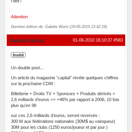
l'oeil !
Attention
Dernière édition de: Galette Wurst (19-05-2010 23:42:29)
Galette Wurst
01-06-2010 16:10:37
#583
Invité
Un double post...
Un article du magasine "capital" révèle quelques chiffres
sur la prochaine CDM :
Billetterie + Droits TV + Sponsors + Produits dérivés =
2,6 milliards d'euros => +46% par rapport à 2006, 10 fois
plus qu'en 98
sur ces 2,6 milliards d'euros, seront reversés :
300 M aux fédérations nationales (30M$ au vainqueur)
30M pour les clubs (1250 euros/joueur et par jour )