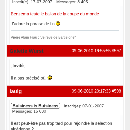
Inscrit(e): 17-07-2007
Messages: 8 405
Benzema teste le ballon de la coupe du monde
J'adore la phrase de fin
Pierre Alain Frau : "Je rêve de Barcelone"
Hors ligne
Galette Wurst
09-06-2010 19:55:55
#597
Invité
Il a pas précisé où.
lauig
09-06-2010 20:17:33
#598
Buisiness is Buisiness
Inscrit(e): 07-01-2007
Messages: 15 630
Il est peut-être pas trop tard pour rejoindre la sélection
algérienne ?