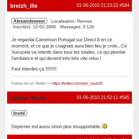
breizh_ille
01-06-2010 21:23:22
#584
Alexandeeeeer
Localisation: Rennes
Inscrit(e): 12-01-2006
Messages: 3 126
Je regardai Cameroun Portugal sur Direct 8 en ce
moment, et ce que je craignais aura bien lieu je crois...Ce
Vuvuzela va retentir dans tous les stades, ce qui plombe
l'ambiance et qui devient très très vite relou !
Faut interdire ça !!!!!!!!!
Follow me on Twitter =>
https://twitter.com/seb_caud35
Hors ligne
Galette Wurst
01-06-2010 21:52:11
#585
Invité
Deperrier est aussi sinon plus insupportable.