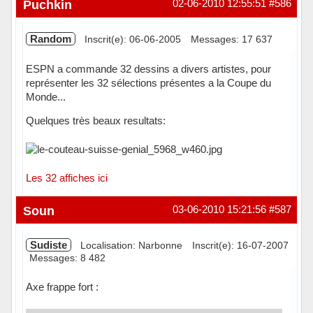
Puchkin
02-06-2010 12:55:51
#586
Random
Inscrit(e): 06-06-2005
Messages: 17 637
ESPN a commande 32 dessins a divers artistes, pour
représenter les 32 sélections présentes a la Coupe du
Monde...
Quelques très beaux resultats:
Les 32 affiches ici
Hors ligne
Soun
03-06-2010 15:21:56
#587
Sudiste
Localisation: Narbonne
Inscrit(e): 16-07-2007
Messages: 8 482
Axe frappe fort :