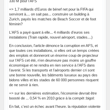
330 M pour l'AFS
=> 1,7 milliards d'Euros de bénef net pour la FIFA qui
serviront à.... on sait pas... construire un building à
Zurich, payés les matches de Beach Soccer et de foot
féminin?
L'AFS a payé quant à elle... 4 milliards d'euros ses
instalations (Train rapide, nouvel aéroport, stades....)
En conclusion, l'article dénonce la corruption en AFS, et
que toutes ces installations, si elles ont un temps créées
des emplois et donneront un énorme coup de projecteur
sur l'AFS cet été, n'en deumeure pas moins un gouffre
économique et ne rendra en rien service à l'AFS dans
l'avenir. Si les transports et l'aéroports dernier cri sont
une bonne nouvelle, les bâtiments luxueux au pays des
bidons villes et les stades de 60 000 personnes risquent
de ne servir à rien.
=> sur les dernières estimation, l'économie devrait être
boosté de ... 0,54 % en 2010 gràce à la compét :bigol:
En fait, c'est un échec avant l'heure. la réputation violente