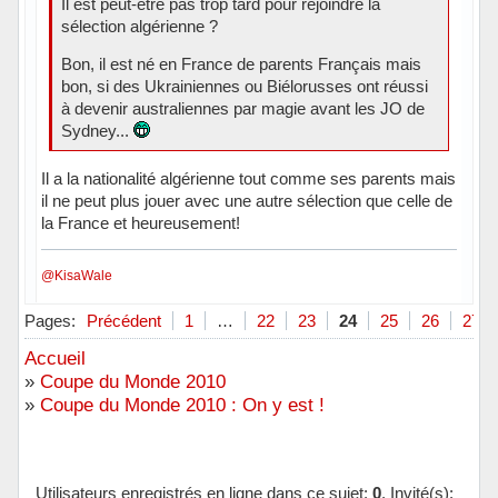
Il est peut-être pas trop tard pour rejoindre la
sélection algérienne ?
Bon, il est né en France de parents Français mais
bon, si des Ukrainiennes ou Biélorusses ont réussi
à devenir australiennes par magie avant les JO de
Sydney...
Il a la nationalité algérienne tout comme ses parents mais
il ne peut plus jouer avec une autre sélection que celle de
la France et heureusement!
@KisaWale
Hors ligne
Pages:
Précédent
1
…
22
23
24
25
26
27
Accueil
»
Coupe du Monde 2010
»
Coupe du Monde 2010 : On y est !
Utilisateurs enregistrés en ligne dans ce sujet:
0
, Invité(s):