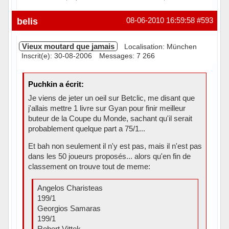
Hors ligne
belis
08-06-2010 16:59:58
#593
Vieux moutard que jamais
Localisation: München
Inscrit(e): 30-08-2006
Messages: 7 266
Puchkin a écrit:
Je viens de jeter un oeil sur Betclic, me disant que
j'allais mettre 1 livre sur Gyan pour finir meilleur
buteur de la Coupe du Monde, sachant qu'il serait
probablement quelque part a 75/1...
Et bah non seulement il n'y est pas, mais il n'est pas
dans les 50 joueurs proposés... alors qu'en fin de
classement on trouve tout de meme:
Angelos Charisteas
199/1
Georgios Samaras
199/1
Robert Vittek