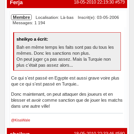
Ferja
18-05-2010 22:19:30
#579
Membre
Localisation: Là-bas
Inscrit(e): 03-05-2006
Messages: 1 194
sheikyo a écrit:
Bah en même temps les faits sont pas du tous les
mêmes. Donc les sanctions non plus.
On peut juger ça pas assez. Mais la Turquie non
plus c'était pas assez alors...
Ce qui s'est passé en Egypte est aussi grave voire plus
que ce qui s'est passé en Turquie..
Donc maintenant, on peut attaquer des joueurs et en
blesser et avoir comme sanction que de jouer les matchs
dans une autre ville!
@KisaWale
Hors ligne
18-05-2010 22:33:46
#580