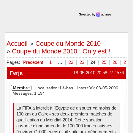
Accueil
»
Coupe du Monde 2010
»
Coupe du Monde 2010 : On y est !
Pages:
Précédent
1
…
22
23
24
25
26
27
Ferja
18-05-2010 20:58:27
#576
Membre
Localisation: Là-bas
Inscrit(e): 03-05-2006
Messages: 1 194
La FIFA a interdit à l'Egypte de disputer «à moins de
100 km du Caire» ses deux premiers matches de
qualification du Mondial-2014. Cette sanction,
assortie d'une amende de 100 000 francs suisses
(environ 71 000 euros), fait suite aux débordements