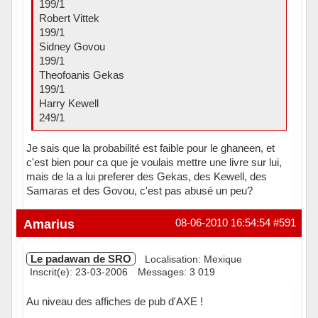
199/1
Robert Vittek
199/1
Sidney Govou
199/1
Theofoanis Gekas
199/1
Harry Kewell
249/1
Je sais que la probabilité est faible pour le ghaneen, et
c'est bien pour ca que je voulais mettre une livre sur lui,
mais de la a lui preferer des Gekas, des Kewell, des
Samaras et des Govou, c'est pas abusé un peu?
Hors ligne
Amarius
08-06-2010 16:54:54
#591
Le padawan de SRO
Localisation: Mexique
Inscrit(e): 23-03-2006
Messages: 3 019
Au niveau des affiches de pub d'AXE !