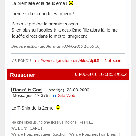
La première et la deuxième !
même si la seconde est mieux !
Perso je préfère le premier slogan !
Si en plus tu l'acolles à la deuxième fille alors là, je me
liquéfie direct dans le métro !:mrgreen:
Dernière édition de: Amarius (08-06-2010 16:55:36)
MR POKOU :
http://www.dailymotion.com/video/xiptb5 … foot_sport
Hors ligne
Rossoneri
08-06-2010 16:58:53
#592
Danzé is God
Inscrit(e): 28-08-2006
Messages: 19 376
Site Web
Le T-Shirt de la 2eme!
No one likes us, no one likes us, no one likes us...
WE DON'T CARE !
We are Roazhon, super Roazhon ! We are Roazhon, from Breizh !