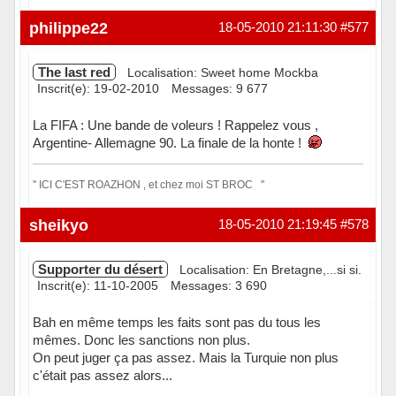
Hors ligne
philippe22
18-05-2010 21:11:30
#577
The last red
Localisation: Sweet home Mockba
Inscrit(e): 19-02-2010
Messages: 9 677
La FIFA : Une bande de voleurs ! Rappelez vous ,
Argentine- Allemagne 90. La finale de la honte !
'' ICI C'EST ROAZHON , et chez moi ST BROC ''
Hors ligne
sheikyo
18-05-2010 21:19:45
#578
Supporter du désert
Localisation: En Bretagne,...si si.
Inscrit(e): 11-10-2005
Messages: 3 690
Bah en même temps les faits sont pas du tous les
mêmes. Donc les sanctions non plus.
On peut juger ça pas assez. Mais la Turquie non plus
c'était pas assez alors...