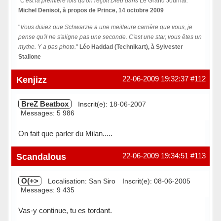
"
C'est la première fois qu'on reçoit Dieu dans
Le Grand Journal
.
"
Michel Denisot, à propos de Prince, 14 octobre 2009
"
Vous disiez que Schwarzie a une meilleure carrière que vous, je
pense qu'il ne s'aligne pas une seconde. C'est une star, vous êtes un
mythe. Y a pas photo.
"
Léo Haddad (Technikart), à Sylvester
Stallone
Hors ligne
Kenjizz
22-06-2009 19:32:37
#112
BreZ Beatbox
Inscrit(e): 18-06-2007
Messages: 5 986
On fait que parler du Milan.....
Hors ligne
Scandalous
22-06-2009 19:34:51
#113
O(+>
Localisation: San Siro
Inscrit(e): 08-06-2005
Messages: 9 435
Vas-y continue, tu es tordant.