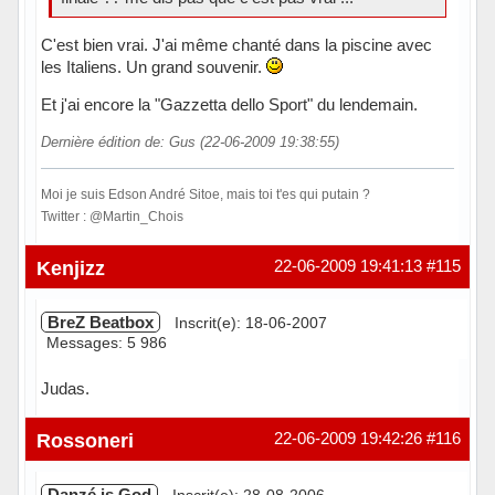
C'est bien vrai. J'ai même chanté dans la piscine avec
les Italiens. Un grand souvenir.
Et j'ai encore la "Gazzetta dello Sport" du lendemain.
Dernière édition de: Gus (22-06-2009 19:38:55)
Moi je suis Edson André Sitoe, mais toi t'es qui putain ?
Twitter : @Martin_Chois
Hors ligne
Kenjizz
22-06-2009 19:41:13
#115
BreZ Beatbox
Inscrit(e): 18-06-2007
Messages: 5 986
Judas.
Hors ligne
Rossoneri
22-06-2009 19:42:26
#116
Danzé is God