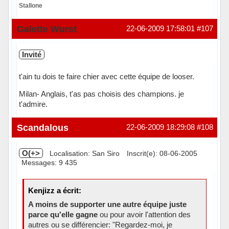
Stallone
Hors ligne
Galette Wurst
22-06-2009 17:58:01
#107
Invité
t'ain tu dois te faire chier avec cette équipe de looser.
Milan- Anglais, t'as pas choisis des champions. je
t'admire.
Scandalous
22-06-2009 18:29:08
#108
O(+>
Localisation: San Siro
Inscrit(e): 08-06-2005
Messages: 9 435
Kenjizz a écrit:
A moins de supporter une autre équipe juste
parce qu'elle gagne
ou pour avoir l'attention des
autres ou se différencier: "Regardez-moi, je