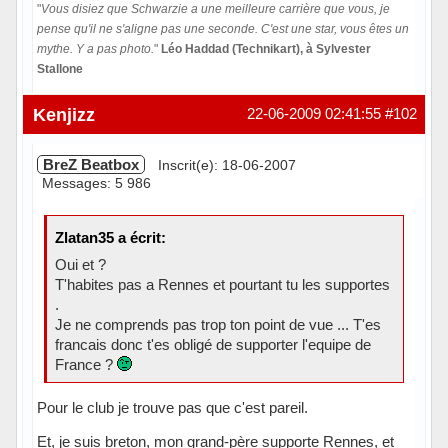
"
Vous disiez que Schwarzie a une meilleure carrière que vous, je
pense qu'il ne s'aligne pas une seconde. C'est une star, vous êtes un
mythe. Y a pas photo.
"
Léo Haddad (Technikart), à Sylvester
Stallone
Hors ligne
Kenjizz
22-06-2009 02:41:55
#102
BreZ Beatbox
Inscrit(e): 18-06-2007
Messages: 5 986
Zlatan35 a écrit:
Oui et ?
T'habites pas a Rennes et pourtant tu les supportes
.
Je ne comprends pas trop ton point de vue ... T'es
francais donc t'es obligé de supporter l'equipe de
France ?
Pour le club je trouve pas que c'est pareil.
Et, je suis breton, mon grand-père supporte Rennes, et