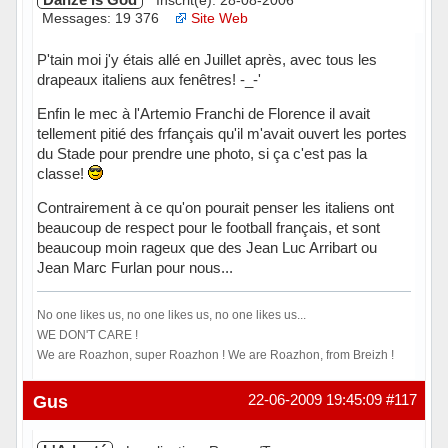
Inscrit(e): 28-08-2006
Messages: 19 376
Site Web
P'tain moi j'y étais allé en Juillet après, avec tous les
drapeaux italiens aux fenêtres! -_-'
Enfin le mec à l'Artemio Franchi de Florence il avait
tellement pitié des frfançais qu'il m'avait ouvert les portes
du Stade pour prendre une photo, si ça c'est pas la
classe!
Contrairement à ce qu'on pourait penser les italiens ont
beaucoup de respect pour le football français, et sont
beaucoup moin rageux que des Jean Luc Arribart ou
Jean Marc Furlan pour nous...
No one likes us, no one likes us, no one likes us...
WE DON'T CARE !
We are Roazhon, super Roazhon ! We are Roazhon, from Breizh !
Hors ligne
Gus
22-06-2009 19:45:09
#117