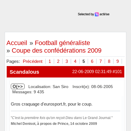
Accueil
»
Football généraliste
»
Coupe des confédérations 2009
Pages:
Précédent
1
2
3
4
5
6
7
8
9
Sui
Scandalous
22-06-2009 02:31:49
#101
O(+>
Localisation: San Siro
Inscrit(e): 08-06-2005
Messages: 9 435
Gros craquage d'eurosport.fr, pour le coup.
"
C'est la première fois qu'on reçoit Dieu dans
Le Grand Journal
.
"
Michel Denisot, à propos de Prince, 14 octobre 2009