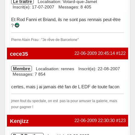
Le traître
Localisation: Votard-que-Jamet
Inscrit(e): 17-07-2007
Messages: 8 405
Et Rod Fanni et Briand, ils ne sont pas rennais peut-être
?
Pierre Alain Frau : "Je rêve de Barcelone"
Hors ligne
cece35
22-06-2009 20:45:14
#122
Membre
Localisation: rennes
Inscrit(e): 22-08-2007
Messages: 7 854
certes, mais j ai jamais été fan de L EDF de toute facon
jmen fout du spectale, on est pas la pour amuser la galerie, mais
pour gagner !
Hors ligne
Kenjizz
22-06-2009 22:30:30
#123