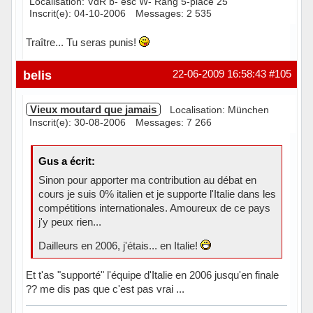
Localisation: VdR b- esc W- Rang 5-place 25
Inscrit(e): 04-10-2006
Messages: 2 535
Traître... Tu seras punis!
Hors ligne
belis
22-06-2009 16:58:43
#105
Vieux moutard que jamais
Localisation: München
Inscrit(e): 30-08-2006
Messages: 7 266
Gus a écrit:
Sinon pour apporter ma contribution au débat en
cours je suis 0% italien et je supporte l'Italie dans les
compétitions internationales. Amoureux de ce pays
j'y peux rien...
Dailleurs en 2006, j'étais... en Italie!
Et t'as "supporté" l'équipe d'Italie en 2006 jusqu'en finale
?? me dis pas que c'est pas vrai ...