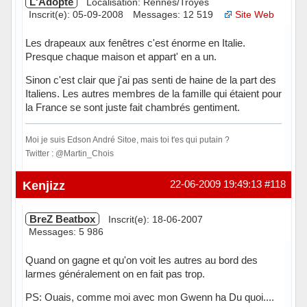
L'Adopté
Localisation: Rennes/Troyes
Inscrit(e): 05-09-2008
Messages: 12 519
Site Web
Les drapeaux aux fenêtres c'est énorme en Italie.
Presque chaque maison et appart' en a un.
Sinon c'est clair que j'ai pas senti de haine de la part des
Italiens. Les autres membres de la famille qui étaient pour
la France se sont juste fait chambrés gentiment.
Moi je suis Edson André Sitoe, mais toi t'es qui putain ?
Twitter : @Martin_Chois
Hors ligne
Kenjizz
22-06-2009 19:49:13
#118
BreZ Beatbox
Inscrit(e): 18-06-2007
Messages: 5 986
Quand on gagne et qu'on voit les autres au bord des
larmes généralement on en fait pas trop.
PS: Ouais, comme moi avec mon Gwenn ha Du quoi....