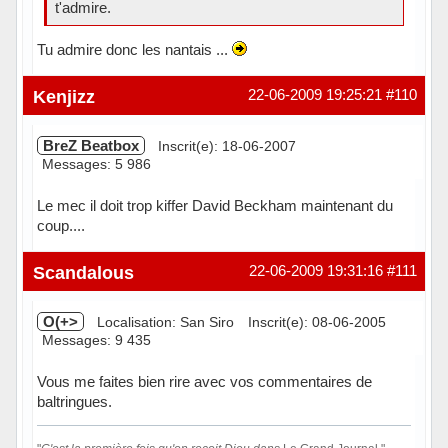
t'admire.
Tu admire donc les nantais ...
Hors ligne
Kenjizz
22-06-2009 19:25:21
#110
BreZ Beatbox
Inscrit(e): 18-06-2007
Messages: 5 986
Le mec il doit trop kiffer David Beckham maintenant du
coup....
Hors ligne
Scandalous
22-06-2009 19:31:16
#111
O(+>
Localisation: San Siro
Inscrit(e): 08-06-2005
Messages: 9 435
Vous me faites bien rire avec vos commentaires de
baltringues.