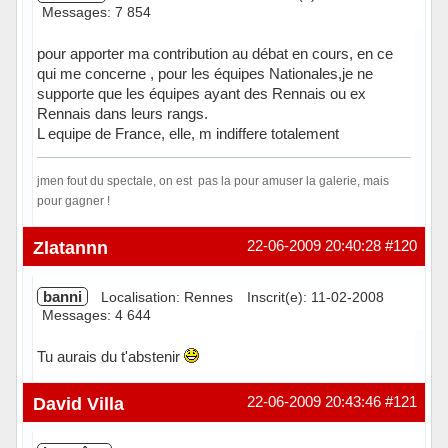
Messages: 7 854
pour apporter ma contribution au débat en cours, en ce
qui me concerne , pour les équipes Nationales,je ne
supporte que les équipes ayant des Rennais ou ex
Rennais dans leurs rangs.
L equipe de France, elle, m indiffere totalement
jmen fout du spectale, on est pas la pour amuser la galerie, mais
pour gagner !
Hors ligne
Zlatannn
22-06-2009 20:40:28
#120
banni
Localisation: Rennes
Inscrit(e): 11-02-2008
Messages: 4 644
Tu aurais du t'abstenir
Hors ligne
David Villa
22-06-2009 20:43:46
#121