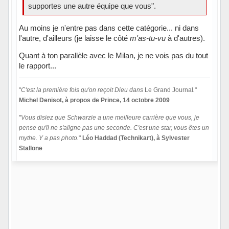
supportes une autre équipe que vous".
Au moins je n'entre pas dans cette catégorie... ni dans
l'autre, d'ailleurs (je laisse le côté
m'as-tu-vu
à d'autres).
Quant à ton parallèle avec le Milan, je ne vois pas du tout
le rapport...
"
C'est la première fois qu'on reçoit Dieu dans
Le Grand Journal
.
"
Michel Denisot, à propos de Prince, 14 octobre 2009
"
Vous disiez que Schwarzie a une meilleure carrière que vous, je
pense qu'il ne s'aligne pas une seconde. C'est une star, vous êtes un
mythe. Y a pas photo.
"
Léo Haddad (Technikart), à Sylvester
Stallone
Hors ligne