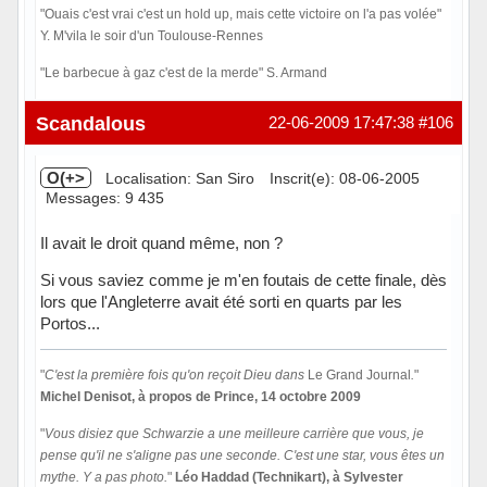
"Ouais c'est vrai c'est un hold up, mais cette victoire on l'a pas volée"
Y. M'vila le soir d'un Toulouse-Rennes
"Le barbecue à gaz c'est de la merde" S. Armand
Hors ligne
Scandalous
22-06-2009 17:47:38
#106
O(+>
Localisation: San Siro
Inscrit(e): 08-06-2005
Messages: 9 435
Il avait le droit quand même, non ?
Si vous saviez comme je m'en foutais de cette finale, dès
lors que l'Angleterre avait été sorti en quarts par les
Portos...
"
C'est la première fois qu'on reçoit Dieu dans
Le Grand Journal
.
"
Michel Denisot, à propos de Prince, 14 octobre 2009
"
Vous disiez que Schwarzie a une meilleure carrière que vous, je
pense qu'il ne s'aligne pas une seconde. C'est une star, vous êtes un
mythe. Y a pas photo.
"
Léo Haddad (Technikart), à Sylvester