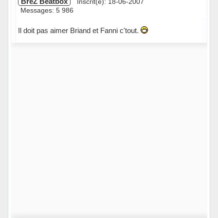
BreZ Beatbox
Inscrit(e): 18-06-2007
Messages: 5 986
Il doit pas aimer Briand et Fanni c'tout.
Hors ligne