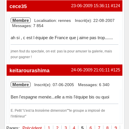
cece35
23-06-2009 15:36:11
#124
Membre
Localisation: rennes
Inscrit(e): 22-08-2007
Messages: 7 854
ah si , c est l équipe de France que j aime pas trop.......
jmen fout du spectale, on est pas la pour amuser la galerie, mais
pour gagner !
Hors ligne
keitarourashima
24-06-2009 21:01:11
#125
Membre
Inscrit(e): 07-06-2005
Messages: 6 340
Ben l'espagne menée...elle a mis l'équipe bis ou quoi
E. Petit "c'est la troisième dimension""le groupe a implosé de
l'intérieur"
Hors ligne
Pages:
Précédent
1
2
3
4
5
6
7
8
9
Sui