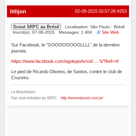
Hors ligne
litlijon
02-09-2015 02:57:26
#253
Scout SRFC au Brésil
Localisation: São Paulo - Brésil
Inscrit(e): 07-08-2015
Messages: 1 404
Site Web
Sur Facebook, le "GOOOOOOOOLLLL" de la dernière
journée.
https://www.facebook.com/egolsportv/vid … 5/?fref=nf
Le pied de Ricardo Oliveira, de Santos, contre le club de
Cruzeiro.
Le Breizhileiro
Fan-club brésilien du SRFC :
http://rennesbrasil.com.br/
Hors ligne