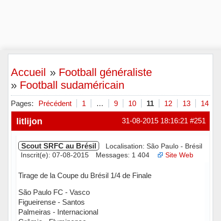
Accueil
»
Football généraliste
»
Football sudaméricain
Pages:
Précédent
1
…
9
10
11
12
13
14
litlijon
31-08-2015 18:16:21
#251
Scout SRFC au Brésil
Localisation: São Paulo - Brésil
Inscrit(e): 07-08-2015
Messages: 1 404
Site Web
Tirage de la Coupe du Brésil 1/4 de Finale
São Paulo FC - Vasco
Figueirense - Santos
Palmeiras - Internacional