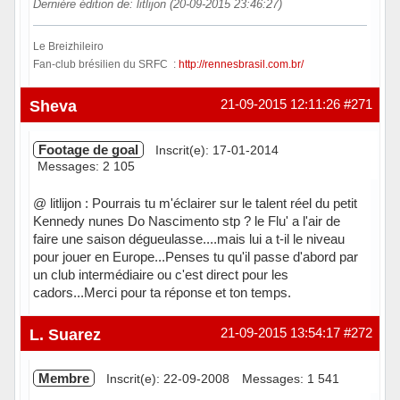
Dernière édition de: litlijon (20-09-2015 23:46:27)
Le Breizhileiro
Fan-club brésilien du SRFC :
http://rennesbrasil.com.br/
Hors ligne
Sheva
21-09-2015 12:11:26
#271
Footage de goal
Inscrit(e): 17-01-2014
Messages: 2 105
@ litlijon : Pourrais tu m'éclairer sur le talent réel du petit
Kennedy nunes Do Nascimento stp ? le Flu' a l'air de
faire une saison dégueulasse....mais lui a t-il le niveau
pour jouer en Europe...Penses tu qu'il passe d'abord par
un club intermédiaire ou c'est direct pour les
cadors...Merci pour ta réponse et ton temps.
Hors ligne
L. Suarez
21-09-2015 13:54:17
#272
Membre
Inscrit(e): 22-09-2008
Messages: 1 541