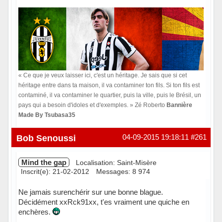
« Ce que je veux laisser ici, c'est un héritage. Je sais que si cet
héritage entre dans ta maison, il va contaminer ton fils. Si ton fils est
contaminé, il va contaminer le quartier, puis la ville, puis le Brésil, un
pays qui a besoin d'idoles et d'exemples. » Zé Roberto
Bannière
Made By Tsubasa35
Hors ligne
Bob Senoussi
04-09-2015 19:18:11
#261
Mind the gap
Localisation: Saint-Misère
Inscrit(e): 21-02-2012
Messages: 8 974
Ne jamais surenchérir sur une bonne blague.
Décidément xxRck91xx, t'es vraiment une quiche en
enchères.