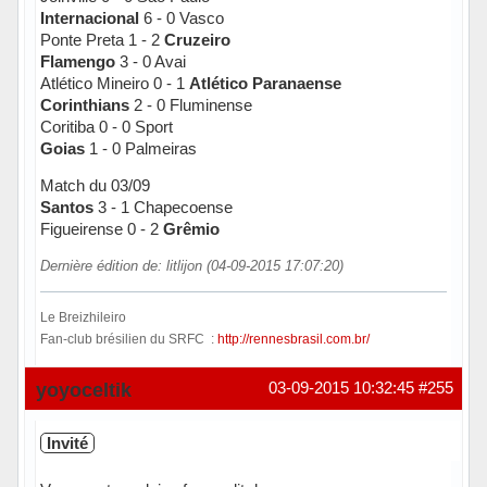
Internacional
6 - 0 Vasco
Ponte Preta 1 - 2
Cruzeiro
Flamengo
3 - 0 Avai
Atlético Mineiro 0 - 1
Atlético Paranaense
Corinthians
2 - 0 Fluminense
Coritiba 0 - 0 Sport
Goias
1 - 0 Palmeiras
Match du 03/09
Santos
3 - 1 Chapecoense
Figueirense 0 - 2
Grêmio
Dernière édition de: litlijon (04-09-2015 17:07:20)
Le Breizhileiro
Fan-club brésilien du SRFC :
http://rennesbrasil.com.br/
Hors ligne
yoyoceltik
03-09-2015 10:32:45
#255
Invité