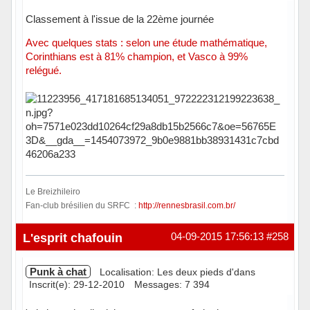
Classement à l'issue de la 22ème journée
Avec quelques stats : selon une étude mathématique,
Corinthians est à 81% champion, et Vasco à 99%
relégué.
Le Breizhileiro
Fan-club brésilien du SRFC :
http://rennesbrasil.com.br/
Hors ligne
L'esprit chafouin
04-09-2015 17:56:13
#258
Punk à chat
Localisation: Les deux pieds d'dans
Inscrit(e): 29-12-2010
Messages: 7 394