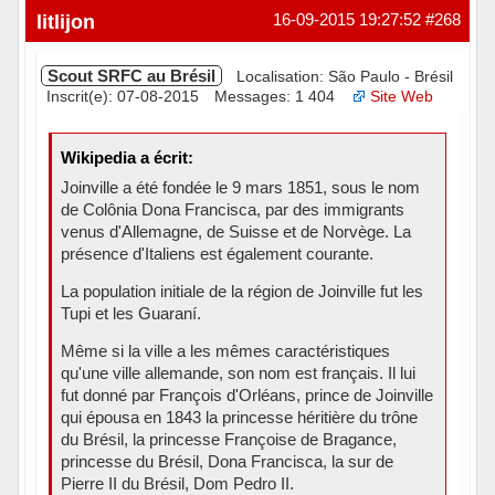
Hors ligne
litlijon
16-09-2015 19:27:52
#268
Scout SRFC au Brésil
Localisation: São Paulo - Brésil
Inscrit(e): 07-08-2015
Messages: 1 404
Site Web
Wikipedia a écrit:
Joinville a été fondée le 9 mars 1851, sous le nom
de Colônia Dona Francisca, par des immigrants
venus d'Allemagne, de Suisse et de Norvège. La
présence d'Italiens est également courante.
La population initiale de la région de Joinville fut les
Tupi et les Guaraní.
Même si la ville a les mêmes caractéristiques
qu'une ville allemande, son nom est français. Il lui
fut donné par François d'Orléans, prince de Joinville
qui épousa en 1843 la princesse héritière du trône
du Brésil, la princesse Françoise de Bragance,
princesse du Brésil, Dona Francisca, la sur de
Pierre II du Brésil, Dom Pedro II.