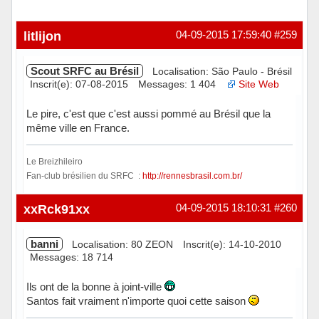
litlijon
04-09-2015 17:59:40
#259
Scout SRFC au Brésil
Localisation: São Paulo - Brésil
Inscrit(e): 07-08-2015
Messages: 1 404
Site Web
Le pire, c'est que c'est aussi pommé au Brésil que la
même ville en France.
Le Breizhileiro
Fan-club brésilien du SRFC :
http://rennesbrasil.com.br/
Hors ligne
xxRck91xx
04-09-2015 18:10:31
#260
banni
Localisation: 80 ZEON
Inscrit(e): 14-10-2010
Messages: 18 714
Ils ont de la bonne à joint-ville
Santos fait vraiment n'importe quoi cette saison