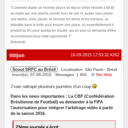
"Comment diable un homme peut-il se réjouir d'être réveillé à 6h30
du matin par une alarme, bondir hors de son lit, avaler sans plaisir
une tartine, chier, pisser, se brosser les dents et les cheveux, se
débattre dans le trafic pour trouver une place, où essentiellement il
produit du fric pour quelqu'un d'autre, qui en plus lui demande d'être
reconnaissant pour cette opportunité ?"
Bukowski
Hors ligne
litlijon
16-09-2015 17:53:32
#262
Scout SRFC au Brésil
Localisation: São Paulo - Brésil
Inscrit(e): 07-08-2015
Messages: 1 404
Site Web
J'vais rattrapé plusieurs journées d'un coup
Dans les news importantes : La CBF (Confédération
Brésilienne de Football) va demander à la FIFA
l'autorisation pour intégrer l'arbitrage vidéo à partir
de la saison 2016.
23ème journée a écrit: