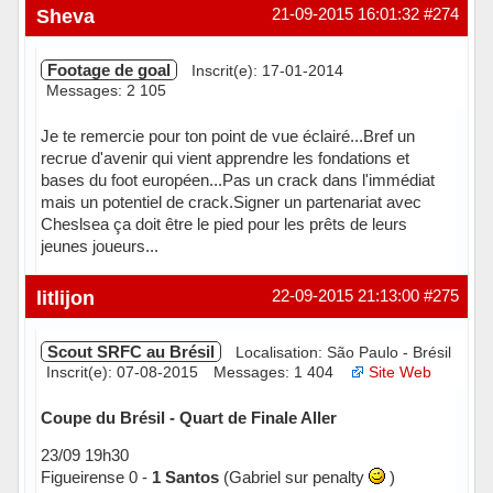
Sheva
21-09-2015 16:01:32
#274
Footage de goal
Inscrit(e): 17-01-2014
Messages: 2 105
Je te remercie pour ton point de vue éclairé...Bref un
recrue d'avenir qui vient apprendre les fondations et
bases du foot européen...Pas un crack dans l'immédiat
mais un potentiel de crack.Signer un partenariat avec
Cheslsea ça doit être le pied pour les prêts de leurs
jeunes joueurs...
Hors ligne
litlijon
22-09-2015 21:13:00
#275
Scout SRFC au Brésil
Localisation: São Paulo - Brésil
Inscrit(e): 07-08-2015
Messages: 1 404
Site Web
Coupe du Brésil - Quart de Finale Aller
23/09 19h30
Figueirense 0 -
1 Santos
(Gabriel sur penalty
)