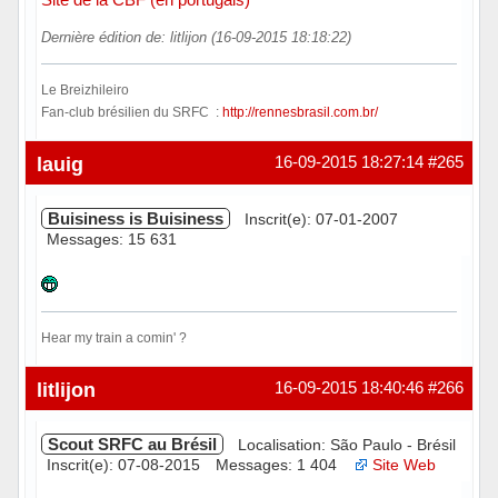
Dernière édition de: litlijon (16-09-2015 18:18:22)
Le Breizhileiro
Fan-club brésilien du SRFC :
http://rennesbrasil.com.br/
Hors ligne
lauig
16-09-2015 18:27:14
#265
Buisiness is Buisiness
Inscrit(e): 07-01-2007
Messages: 15 631
Hear my train a comin' ?
Hors ligne
litlijon
16-09-2015 18:40:46
#266
Scout SRFC au Brésil
Localisation: São Paulo - Brésil
Inscrit(e): 07-08-2015
Messages: 1 404
Site Web