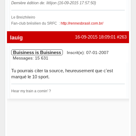
Dernière édition de: litlijon (16-09-2015 17:57:50)
Le Breizhileiro
Fan-club brésilien du SRFC :
http://rennesbrasil.com.br/
Hors ligne
lauig
16-09-2015 18:09:01
#263
Buisiness is Buisiness
Inscrit(e): 07-01-2007
Messages: 15 631
Tu pourrais citer ta source, heureusement que c'est
marqué le 10 sport.
Hear my train a comin' ?
Hors ligne