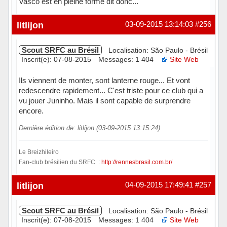
Vasco est en pleine forme dit donc...
litlijon
03-09-2015 13:14:03
#256
Scout SRFC au Brésil
Localisation: São Paulo - Brésil
Inscrit(e): 07-08-2015
Messages: 1 404
Site Web
Ils viennent de monter, sont lanterne rouge... Et vont
redescendre rapidement... C'est triste pour ce club qui a
vu jouer Juninho. Mais il sont capable de surprendre
encore.
Dernière édition de: litlijon (03-09-2015 13:15:24)
Le Breizhileiro
Fan-club brésilien du SRFC :
http://rennesbrasil.com.br/
Hors ligne
litlijon
04-09-2015 17:49:41
#257
Scout SRFC au Brésil
Localisation: São Paulo - Brésil
Inscrit(e): 07-08-2015
Messages: 1 404
Site Web