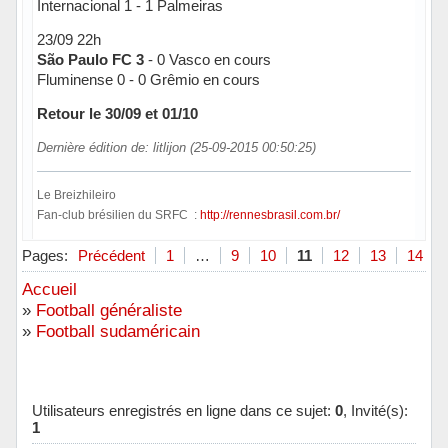
Internacional 1 - 1 Palmeiras
23/09 22h
São Paulo FC 3
- 0 Vasco en cours
Fluminense 0 - 0 Grêmio en cours
Retour le 30/09 et 01/10
Dernière édition de: litlijon (25-09-2015 00:50:25)
Le Breizhileiro
Fan-club brésilien du SRFC :
http://rennesbrasil.com.br/
Hors ligne
Pages:
Précédent
1
…
9
10
11
12
13
14
Accueil
»
Football généraliste
»
Football sudaméricain
Utilisateurs enregistrés en ligne dans ce sujet:
0
, Invité(s):
1