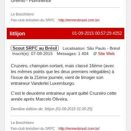
Grêmio - Fluminense
Le Breizhileiro
Fan-club brésilien du SRFC :
http://rennesbrasil.com.br/
Hors ligne
litlijon
01-09-2015 00:57:29
#252
Scout SRFC au Brésil
Localisation: São Paulo - Brésil
Inscrit(e): 07-08-2015
Messages: 1 404
Site Web
Cruzeiro, champion sortant, mais classé 16ème (avec
les mêmes points que les deux premiers relégables) à
l'issue de la 21ème journée, vient de limoger son
entraineur Vanderlei Luxemburgo.
C'est le deuxième entraineur ayant quitté Cruzeiro cette
année après Marcelo Oliveira.
Dernière édition de: litlijon (01-09-2015 01:00:25)
Le Breizhileiro
Fan-club brésilien du SRFC :
http://rennesbrasil.com.br/