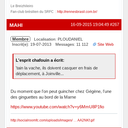
Le Breizhileiro
Fan-club brésilien du SRFC :
http://rennesbrasil.com.br/
Hors ligne
MAHI
16-09-2015 19:04:49
#267
Membre
Localisation: PLOUDANIEL
Inscrit(e): 19-07-2013
Messages: 11 112
Site Web
L'esprit chafouin a écrit:
'tain la vache, ils doivent casquer en frais de
déplacement, à Joinville...
Du moment que l'on peut guincher chez Gégène, l'une
des ginguettes au bord de la Marne
https://www.youtube.com/watch?v=y6MmU8P1fio
http://socialroomfc.com/uploads/images/ … AA2NKf.gif