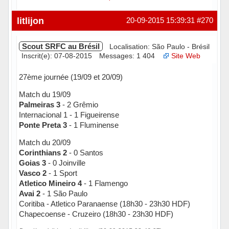
Hors ligne
litlijon
20-09-2015 15:39:31
#270
Scout SRFC au Brésil
Localisation: São Paulo - Brésil
Inscrit(e): 07-08-2015
Messages: 1 404
Site Web
27ème journée (19/09 et 20/09)
Match du 19/09
Palmeiras 3
- 2 Grêmio
Internacional 1 - 1 Figueirense
Ponte Preta 3
- 1 Fluminense
Match du 20/09
Corinthians 2
- 0 Santos
Goias 3
- 0 Joinville
Vasco 2
- 1 Sport
Atletico Mineiro 4
- 1 Flamengo
Avai 2
- 1 São Paulo
Coritiba - Atletico Paranaense (18h30 - 23h30 HDF)
Chapecoense - Cruzeiro (18h30 - 23h30 HDF)