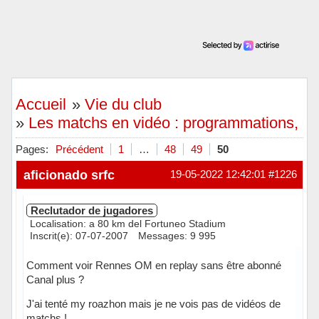
Accueil
»
Vie du club
»
Les matchs en vidéo : programmations, diff
Pages:
Précédent
1
…
48
49
50
aficionado srfc
19-05-2022 12:42:01
#1226
Reclutador de jugadores
Localisation: a 80 km del Fortuneo Stadium
Inscrit(e): 07-07-2007
Messages: 9 995
Comment voir Rennes OM en replay sans être abonné
Canal plus ?
J'ai tenté my roazhon mais je ne vois pas de vidéos de
matchs !