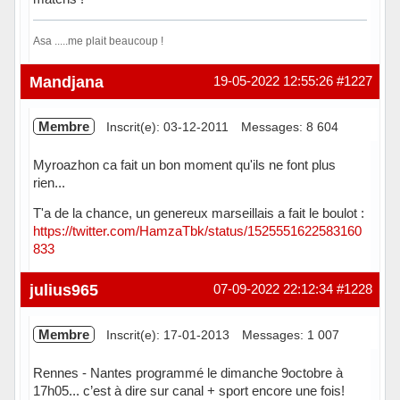
Asa .....me plait beaucoup !
Hors ligne
Mandjana
19-05-2022 12:55:26
#1227
Membre
Inscrit(e): 03-12-2011
Messages: 8 604
Myroazhon ca fait un bon moment qu'ils ne font plus
rien...
T'a de la chance, un genereux marseillais a fait le boulot :
https://twitter.com/HamzaTbk/status/1525551622583160
833
Hors ligne
julius965
07-09-2022 22:12:34
#1228
Membre
Inscrit(e): 17-01-2013
Messages: 1 007
Rennes - Nantes programmé le dimanche 9octobre à
17h05... c’est à dire sur canal + sport encore une fois!