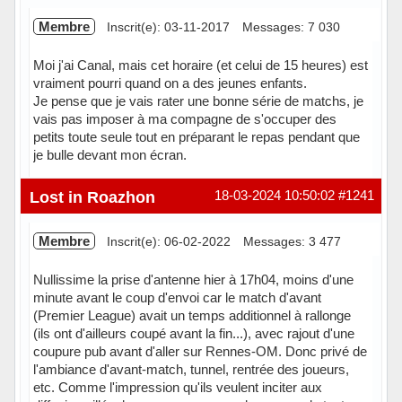
Membre
Inscrit(e): 03-11-2017
Messages: 7 030
Moi j'ai Canal, mais cet horaire (et celui de 15 heures) est
vraiment pourri quand on a des jeunes enfants.
Je pense que je vais rater une bonne série de matchs, je
vais pas imposer à ma compagne de s'occuper des
petits toute seule tout en préparant le repas pendant que
je bulle devant mon écran.
Hors ligne
Lost in Roazhon
18-03-2024 10:50:02
#1241
Membre
Inscrit(e): 06-02-2022
Messages: 3 477
Nullissime la prise d'antenne hier à 17h04, moins d'une
minute avant le coup d'envoi car le match d'avant
(Premier League) avait un temps additionnel à rallonge
(ils ont d'ailleurs coupé avant la fin...), avec rajout d'une
coupure pub avant d'aller sur Rennes-OM. Donc privé de
l'ambiance d'avant-match, tunnel, rentrée des joueurs,
etc. Comme l'impression qu'ils veulent inciter aux