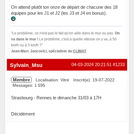
On attend plutôt ton onze de départ de chacune des 18
équipes pour les J1 et J2 (les J3 et J4 en bonus).
"Le problème, ce n'est pas le fait qu'on aille dans le mur ou pas.
On
va dans le mur !
Le problème, c'est à quelle vitesse on y va, à 50
km/h ou à 5 km/h ?"
Jean-Marc Jancovici, spécialiste du
CLIMAT
.
Hors ligne
Sylvain_Msu
04-03-2024 20:21:51
#1233
Membre
Localisation: Vitré
Inscrit(e): 19-07-2022
Messages: 1 595
Strasbourg - Rennes le dimanche 31/03 à 17H
Décidément
Hors ligne