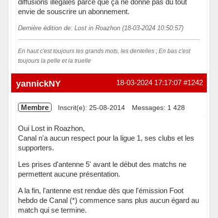
diffusions illégales parce que ça ne donne pas du tout
envie de souscrire un abonnement.
Dernière édition de: Lost in Roazhon (18-03-2024 10:50:57)
En haut c'est toujours les grands mots, les dentelles ; En bas c'est
toujours la pelle et la truelle
Hors ligne
yannickNY
18-03-2024 17:17:07
#1242
Membre
Inscrit(e): 25-08-2014
Messages: 1 428
Oui Lost in Roazhon,
Canal n'a aucun respect pour la ligue 1, ses clubs et les
supporters.
Les prises d'antenne 5' avant le début des matchs ne
permettent aucune présentation.
A la fin, l'antenne est rendue dès que l'émission Foot
hebdo de Canal (*) commence sans plus aucun égard au
match qui se termine.