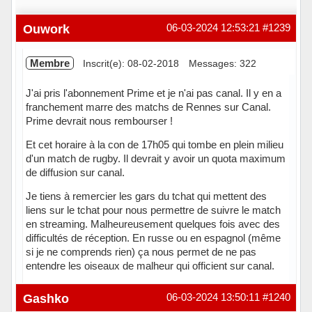
Ouwork
06-03-2024 12:53:21
#1239
Membre
Inscrit(e): 08-02-2018
Messages: 322
J'ai pris l'abonnement Prime et je n'ai pas canal. Il y en a
franchement marre des matchs de Rennes sur Canal.
Prime devrait nous rembourser !
Et cet horaire à la con de 17h05 qui tombe en plein milieu
d'un match de rugby. Il devrait y avoir un quota maximum
de diffusion sur canal.
Je tiens à remercier les gars du tchat qui mettent des
liens sur le tchat pour nous permettre de suivre le match
en streaming. Malheureusement quelques fois avec des
difficultés de réception. En russe ou en espagnol (même
si je ne comprends rien) ça nous permet de ne pas
entendre les oiseaux de malheur qui officient sur canal.
Hors ligne
Gashko
06-03-2024 13:50:11
#1240