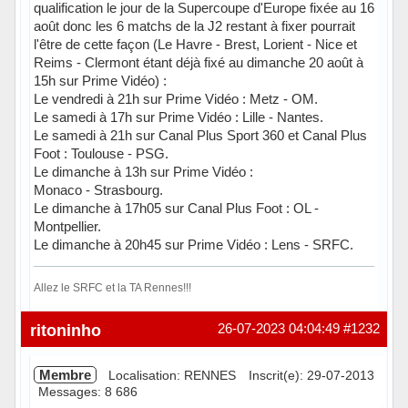
qualification le jour de la Supercoupe d'Europe fixée au 16
août donc les 6 matchs de la J2 restant à fixer pourrait
l'être de cette façon (Le Havre - Brest, Lorient - Nice et
Reims - Clermont étant déjà fixé au dimanche 20 août à
15h sur Prime Vidéo) :
Le vendredi à 21h sur Prime Vidéo : Metz - OM.
Le samedi à 17h sur Prime Vidéo : Lille - Nantes.
Le samedi à 21h sur Canal Plus Sport 360 et Canal Plus
Foot : Toulouse - PSG.
Le dimanche à 13h sur Prime Vidéo :
Monaco - Strasbourg.
Le dimanche à 17h05 sur Canal Plus Foot : OL -
Montpellier.
Le dimanche à 20h45 sur Prime Vidéo : Lens - SRFC.
Allez le SRFC et la TA Rennes!!!
Hors ligne
ritoninho
26-07-2023 04:04:49
#1232
Membre
Localisation: RENNES
Inscrit(e): 29-07-2013
Messages: 8 686