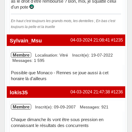
as le droit d'être remboursé ? Bon, moi, je squatte celui
d'un pote
En haut c'est toujours les grands mots, les dentelles ; En bas c'est
toujours la pelle et la truelle
Hors ligne
Sylvain_Msu
04-03-2024 21:08:41
#1235
Membre
Localisation: Vitré
Inscrit(e): 19-07-2022
Messages: 1 595
Possible que Monaco - Rennes se joue aussi à cet
horaire là d'ailleurs
Hors ligne
lokis35
04-03-2024 21:47:38
#1236
Membre
Inscrit(e): 09-09-2007
Messages: 921
Chaque dimanche ils vont être sous pression en
connaissant le résultats des concurrents