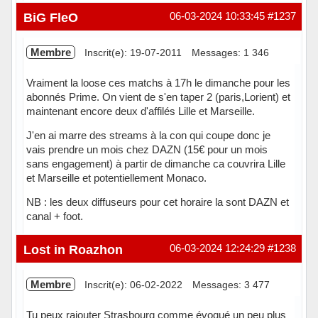
Hors ligne
BiG FleO
06-03-2024 10:33:45
#1237
Membre
Inscrit(e): 19-07-2011
Messages: 1 346
Vraiment la loose ces matchs à 17h le dimanche pour les
abonnés Prime. On vient de s'en taper 2 (paris,Lorient) et
maintenant encore deux d'affilés Lille et Marseille.
J'en ai marre des streams à la con qui coupe donc je
vais prendre un mois chez DAZN (15€ pour un mois
sans engagement) à partir de dimanche ca couvrira Lille
et Marseille et potentiellement Monaco.
NB : les deux diffuseurs pour cet horaire la sont DAZN et
canal + foot.
Hors ligne
Lost in Roazhon
06-03-2024 12:24:29
#1238
Membre
Inscrit(e): 06-02-2022
Messages: 3 477
Tu peux rajouter Strasbourg comme évoqué un peu plus