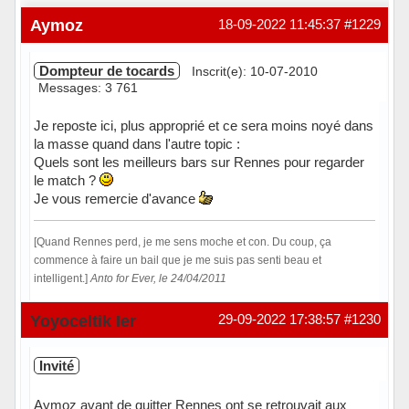
Aymoz
18-09-2022 11:45:37
#1229
Dompteur de tocards
Inscrit(e): 10-07-2010
Messages: 3 761
Je reposte ici, plus approprié et ce sera moins noyé dans
la masse quand dans l'autre topic :
Quels sont les meilleurs bars sur Rennes pour regarder
le match ?
Je vous remercie d'avance
[Quand Rennes perd, je me sens moche et con. Du coup, ça
commence à faire un bail que je me suis pas senti beau et
intelligent.]
Anto for Ever, le 24/04/2011
Hors ligne
Yoyoceltik Ier
29-09-2022 17:38:57
#1230
Invité
Aymoz avant de quitter Rennes ont se retrouvait aux