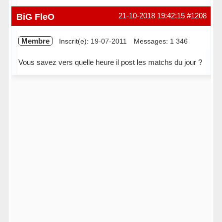
Hors ligne
BiG FleO
21-10-2018 19:42:15
#1208
Membre
Inscrit(e): 19-07-2011
Messages: 1 346
Vous savez vers quelle heure il post les matchs du jour ?
Hors ligne