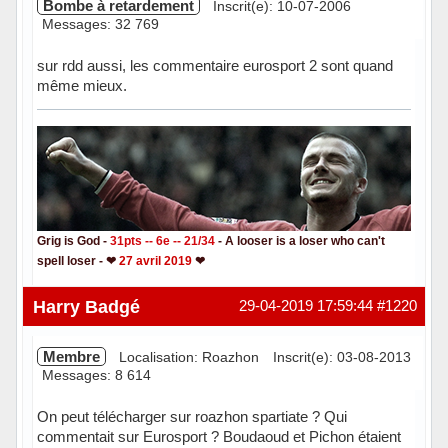
Bombe à retardement
Inscrit(e): 10-07-2006
Messages: 32 769
sur rdd aussi, les commentaire eurosport 2 sont quand
même mieux.
Grig is God -
31pts -- 6e -- 21/34
- A looser is a loser who can't
spell loser - ❤
27 avril 2019
❤
Hors ligne
Harry Badgé
29-04-2019 17:59:44
#1220
Membre
Localisation: Roazhon
Inscrit(e): 03-08-2013
Messages: 8 614
On peut télécharger sur roazhon spartiate ? Qui
commentait sur Eurosport ? Boudaoud et Pichon étaient