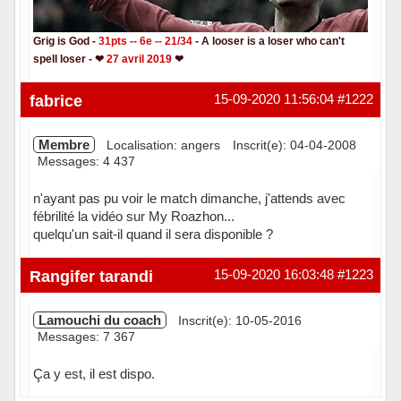
Grig is God -
31pts -- 6e -- 21/34
- A looser is a loser who can't
spell loser - ❤
27 avril 2019
❤
Hors ligne
fabrice
15-09-2020 11:56:04
#1222
Membre
Localisation: angers
Inscrit(e): 04-04-2008
Messages: 4 437
n'ayant pas pu voir le match dimanche, j'attends avec
fébrilité la vidéo sur My Roazhon...
quelqu'un sait-il quand il sera disponible ?
Hors ligne
Rangifer tarandi
15-09-2020 16:03:48
#1223
Lamouchi du coach
Inscrit(e): 10-05-2016
Messages: 7 367
Ça y est, il est dispo.