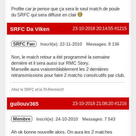
Profite car je pense que ça sera le seul match de poule
du SRFC qui sera diffusé en clair
Hors ligne
SRFC Da Viken
23-10-2018 20:14:55
#1215
SRFC Fan
Inscrit(e): 22-11-2010
Messages: 8 136
Non, le match retour a été programmé la semaine
dernière et il sera aussi sur RMC Story.
Marseille aura vraisemblablement les 2 dernières
retransmissions pour faire 2 matchs consécutifs par club.
Allez le SRFC et la TA Rennes!!!
Hors ligne
guilouv365
23-10-2018 21:08:20
#1216
Membre
Inscrit(e): 24-10-2010
Messages: 7 543
Ah ok bonne nouvelle alors. On aura les 2 matches