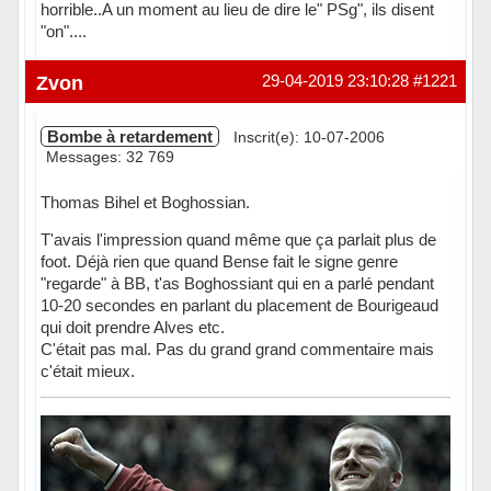
horrible..A un moment au lieu de dire le" PSg", ils disent
"on"....
Hors ligne
Zvon
29-04-2019 23:10:28
#1221
Bombe à retardement
Inscrit(e): 10-07-2006
Messages: 32 769
Thomas Bihel et Boghossian.
T'avais l'impression quand même que ça parlait plus de
foot. Déjà rien que quand Bense fait le signe genre
"regarde" à BB, t'as Boghossiant qui en a parlé pendant
10-20 secondes en parlant du placement de Bourigeaud
qui doit prendre Alves etc.
C'était pas mal. Pas du grand grand commentaire mais
c'était mieux.