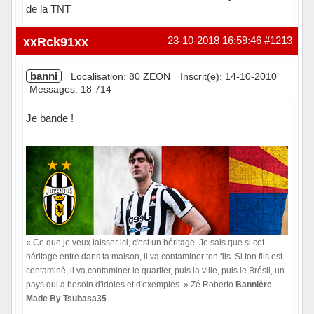
de la TNT
Hors ligne
xxRck91xx
23-10-2018 16:59:46
#1213
banni
Localisation: 80 ZEON
Inscrit(e): 14-10-2010
Messages: 18 714
Je bande !
« Ce que je veux laisser ici, c'est un héritage. Je sais que si cet
héritage entre dans ta maison, il va contaminer ton fils. Si ton fils est
contaminé, il va contaminer le quartier, puis la ville, puis le Brésil, un
pays qui a besoin d'idoles et d'exemples. » Zé Roberto
Bannière
Made By Tsubasa35