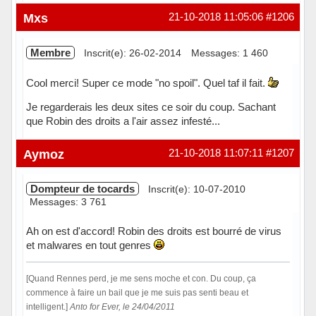
Hors ligne
Mxs
21-10-2018 11:05:06
#1206
Membre
Inscrit(e): 26-02-2014
Messages: 1 460
Cool merci! Super ce mode "no spoil". Quel taf il fait.
Je regarderais les deux sites ce soir du coup. Sachant
que Robin des droits a l'air assez infesté...
Hors ligne
Aymoz
21-10-2018 11:07:11
#1207
Dompteur de tocards
Inscrit(e): 10-07-2010
Messages: 3 761
Ah on est d'accord! Robin des droits est bourré de virus
et malwares en tout genres
[Quand Rennes perd, je me sens moche et con. Du coup, ça
commence à faire un bail que je me suis pas senti beau et
intelligent.]
Anto for Ever, le 24/04/2011