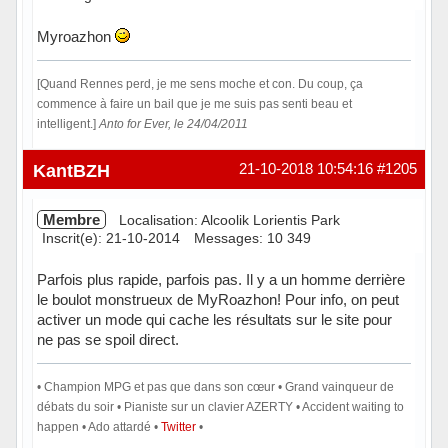
Myroazhon
[Quand Rennes perd, je me sens moche et con. Du coup, ça
commence à faire un bail que je me suis pas senti beau et
intelligent.]
Anto for Ever, le 24/04/2011
Hors ligne
KantBZH
21-10-2018 10:54:16
#1205
Membre
Localisation: Alcoolik Lorientis Park
Inscrit(e): 21-10-2014
Messages: 10 349
Parfois plus rapide, parfois pas. Il y a un homme derrière
le boulot monstrueux de MyRoazhon! Pour info, on peut
activer un mode qui cache les résultats sur le site pour
ne pas se spoil direct.
• Champion MPG et pas que dans son cœur • Grand vainqueur de
débats du soir • Pianiste sur un clavier AZERTY • Accident waiting to
happen • Ado attardé •
Twitter
•