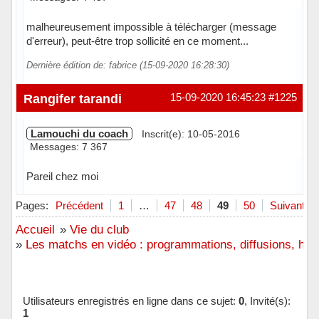
malheureusement impossible à télécharger (message
d'erreur), peut-être trop sollicité en ce moment...
Dernière édition de: fabrice (15-09-2020 16:28:30)
Hors ligne
Rangifer tarandi
15-09-2020 16:45:23
#1225
Lamouchi du coach
Inscrit(e): 10-05-2016
Messages: 7 367
Pareil chez moi
Hors ligne
Pages:
Précédent
1
…
47
48
49
50
Suivant
Accueil
»
Vie du club
»
Les matchs en vidéo : programmations, diffusions, hora
Utilisateurs enregistrés en ligne dans ce sujet:
0
, Invité(s):
1