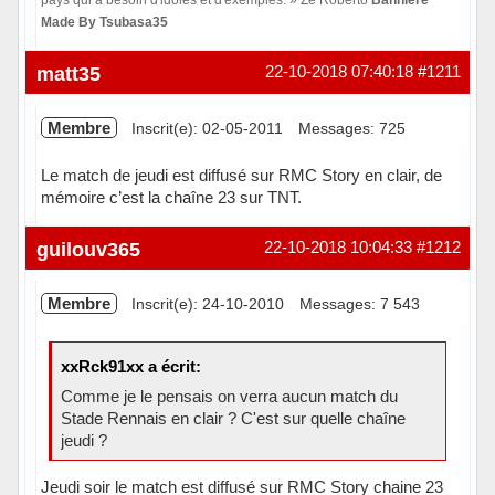
Made By Tsubasa35
Hors ligne
matt35
22-10-2018 07:40:18
#1211
Membre
Inscrit(e): 02-05-2011
Messages: 725
Le match de jeudi est diffusé sur RMC Story en clair, de
mémoire c’est la chaîne 23 sur TNT.
Hors ligne
guilouv365
22-10-2018 10:04:33
#1212
Membre
Inscrit(e): 24-10-2010
Messages: 7 543
xxRck91xx a écrit:
Comme je le pensais on verra aucun match du
Stade Rennais en clair ? C'est sur quelle chaîne
jeudi ?
Jeudi soir le match est diffusé sur RMC Story chaine 23