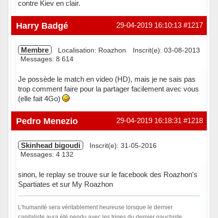
contre Kiev en clair.
Hors ligne
Harry Badgé
29-04-2019 16:10:13
#1217
Membre
Localisation: Roazhon
Inscrit(e): 03-08-2013
Messages: 8 614
Je possède le match en video (HD), mais je ne sais pas
trop comment faire pour la partager facilement avec vous
(elle fait 4Go)
Hors ligne
Pedro Menezio
29-04-2019 16:18:31
#1218
Skinhead bigoudi
Inscrit(e): 31-05-2016
Messages: 4 132
sinon, le replay se trouve sur le facebook des Roazhon's
Spartiates et sur My Roazhon
L'humanité sera véritablement heureuse lorsque le dernier
capitaliste aura été pendu avec les tripes du dernier gauchiste.