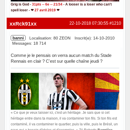
Grig is God -
31pts -- 6e -- 21/34
- A looser is a loser who can't
spell loser - ❤
27 avril 2019
❤
Hors ligne
xxRck91xx
22-10-2018 07:30:55
#1210
banni
Localisation: 80 ZEON
Inscrit(e): 14-10-2010
Messages: 18 714
Comme je le pensais on verra aucun match du Stade
Rennais en clair ? C'est sur quelle chaîne jeudi ?
« Ce que je veux laisser ici, c'est un héritage. Je sais que si cet
héritage entre dans ta maison, il va contaminer ton fils. Si ton fils est
contaminé, il va contaminer le quartier, puis la ville, puis le Brésil, un
pays qui a besoin d'idoles et d'exemples. » Zé Roberto
Bannière