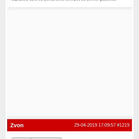
Hors ligne
Zvon
29-04-2019 17:09:57
#1219