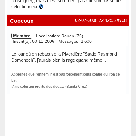
renseigner), mais c'est surement pas sur son passé de
sélectionneur
Hors ligne
Coocoun
02-07-2008 22:42:55
#708
Membre
Localisation: Rouen (76)
Inscrit(e): 03-11-2006
Messages: 2 600
Le jour où on rebaptise la Piverdière "Stade Raymond
Domenech", j'aurais bien la rage quand même...
Apprenez que l'ennemi n'est pas forcément celui contre qui l'on se
bat
Mais celui qui profite des dégâts (Bambi Cruz)
Hors ligne