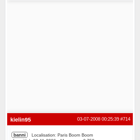
Hors ligne
kielin95
03-07-2008 00:25:39
#714
banni
Localisation: Paris Boom Boom