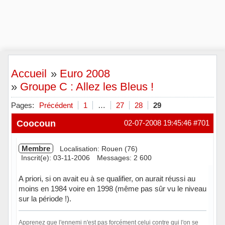
Accueil
»
Euro 2008
»
Groupe C : Allez les Bleus !
Pages:
Précédent
1
…
27
28
29
Coocoun
02-07-2008 19:45:46
#701
Membre
Localisation: Rouen (76)
Inscrit(e): 03-11-2006
Messages: 2 600
A priori, si on avait eu à se qualifier, on aurait réussi au
moins en 1984 voire en 1998 (même pas sûr vu le niveau
sur la période !).
Apprenez que l'ennemi n'est pas forcément celui contre qui l'on se