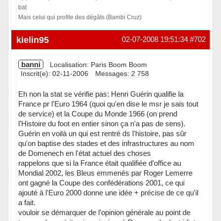
bat
Mais celui qui profite des dégâts (Bambi Cruz)
Hors ligne
kielin95
02-07-2008 19:51:34
#702
banni
Localisation: Paris Boom Boom
Inscrit(e): 02-11-2006
Messages: 2 758
Eh non la stat se vérifie pas: Henri Guérin qualifie la
France pr l'Euro 1964 (quoi qu'en dise le msr je sais tout
de service) et la Coupe du Monde 1966 (on prend
l'Histoire du foot en entier sinon ça n'a pas de sens).
Guérin en voilà un qui est rentré ds l'histoire, pas sûr
qu'on baptise des stades et des infrastructures au nom
de Domenech en l'état actuel des choses
rappelons que si la France était qualifiée d'office au
Mondial 2002, les Bleus emmenés par Roger Lemerre
ont gagné la Coupe des confédérations 2001, ce qui
ajouté à l'Euro 2000 donne une idée + précise de ce qu'il
a fait.
vouloir se démarquer de l'opinion générale au point de