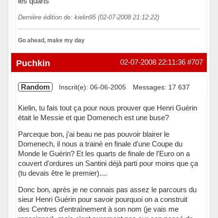
les quarts
Dernière édition de: kielin95 (02-07-2008 21:12:22)
Go ahead, make my day
Hors ligne
Puchkin
02-07-2008 22:11:36
#707
Random
Inscrit(e): 06-06-2005
Messages: 17 637
Kielin, tu fais tout ça pour nous prouver que Henri Guérin
était le Messie et que Domenech est une buse?
Parceque bon, j'ai beau ne pas pouvoir blairer le
Domenech, il nous a trainé en finale d'une Coupe du
Monde le Guérin? Et les quarts de finale de l'Euro on a
couvert d'ordures un Santini déjà parti pour moins que ça
(tu devais être le premier)....
Donc bon, après je ne connais pas assez le parcours du
sieur Henri Guérin pour savoir pourquoi on a construit
des Centres d'entraînement à son nom (je vais me