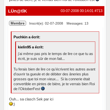
Hors ligne
LÜn@tîK
03-07-2008 00:14:01
#713
Membre
Inscrit(e): 02-07-2008
Messages: 13
Puchkin a écrit:
kielin95 a écrit:
j'ai même pas pris le temps de lire ce que tu as
écrit, je suis sûr de mon fait...
Tu ferais bien de lire ce qu'écrivent les autres avant
d'ouvrir ta gueule et de débiter des âneries plus
grosses que toi mon vieux... Si la connerie était
convertible en pintes de bière, je te verrais bien Roi
de l'OktoberFest
Ouh... sa clasch Sek par ici
;)