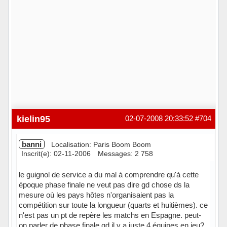
kielin95
02-07-2008 20:33:52
#704
banni
Localisation: Paris Boom Boom
Inscrit(e): 02-11-2006
Messages: 2 758
le guignol de service a du mal à comprendre qu'à cette
époque phase finale ne veut pas dire gd chose ds la
mesure où les pays hôtes n'organisaient pas la
compétition sur toute la longueur (quarts et huitièmes). ce
n'est pas un pt de repère les matchs en Espagne. peut-
on parler de phase finale qd il y a juste 4 équipes en jeu?