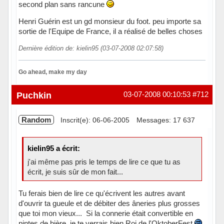
second plan sans rancune
Henri Guérin est un gd monsieur du foot. peu importe sa
sortie de l'Equipe de France, il a réalisé de belles choses
Dernière édition de: kielin95 (03-07-2008 02:07:58)
Go ahead, make my day
Hors ligne
Puchkin
03-07-2008 00:10:53
#712
Random
Inscrit(e): 06-06-2005
Messages: 17 637
kielin95 a écrit:
j'ai même pas pris le temps de lire ce que tu as
écrit, je suis sûr de mon fait...
Tu ferais bien de lire ce qu'écrivent les autres avant
d'ouvrir ta gueule et de débiter des âneries plus grosses
que toi mon vieux... Si la connerie était convertible en
pintes de bière, je te verrais bien Roi de l'OktoberFest