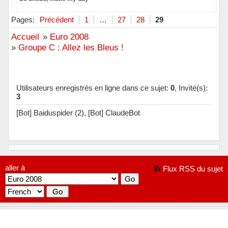
Hors ligne
Pages:
Précédent
1
…
27
28
29
Accueil
»
Euro 2008
»
Groupe C : Allez les Bleus !
Utilisateurs enregistrés en ligne dans ce sujet:
0
, Invité(s):
3
[Bot] Baiduspider (2),
[Bot] ClaudeBot
aller à
Flux RSS du sujet
[ Généré en 0.017 secondes, 7 requêtes exécutées - Utilisation de la
mémoire: 708.55 KiO (Pic : 729.09 KiO) ]