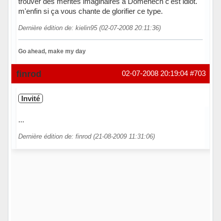
trouver des mérites imaginaires à Domenech c'est idiot.
m'enfin si ça vous chante de glorifier ce type.
Dernière édition de: kielin95 (02-07-2008 20:11:36)
Go ahead, make my day
Hors ligne
finrod
02-07-2008 20:19:04
#703
Invité
...
Dernière édition de: finrod (21-08-2009 11:31:06)