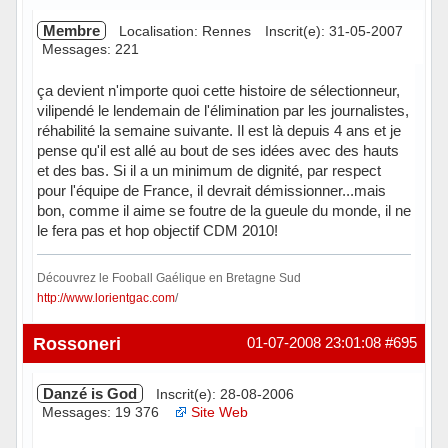
Membre
Localisation: Rennes
Inscrit(e): 31-05-2007
Messages: 221
ça devient n'importe quoi cette histoire de sélectionneur,
vilipendé le lendemain de l'élimination par les journalistes,
réhabilité la semaine suivante. Il est là depuis 4 ans et je
pense qu'il est allé au bout de ses idées avec des hauts
et des bas. Si il a un minimum de dignité, par respect
pour l'équipe de France, il devrait démissionner...mais
bon, comme il aime se foutre de la gueule du monde, il ne
le fera pas et hop objectif CDM 2010!
Découvrez le Fooball Gaélique en Bretagne Sud
http://www.lorientgac.com
/
Hors ligne
Rossoneri
01-07-2008 23:01:08
#695
Danzé is God
Inscrit(e): 28-08-2006
Messages: 19 376
Site Web