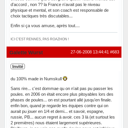
d'accord , non ?? la France n'avait pas le niveau
physique et mental, et son coach est responsable de
choix tactiques très discutables...
Enfin si ça vous amuse, après tout....
ICI C'EST RENNES, PAS ROAZHON !
Hors ligne
Galette Wurst
27-06-2008 13:44:41
#683
Invité
du 100% made in Numskull
Sans rire... c'est dommae qu on n'ait pas pu passer les
poules. en 2006 on était encore plus pitoyables lors des
phases de poules... on est pourtant allé jusqu'en finale.
enfin bon, quand je regarde les équipes contre qui on
aurait pu jouer en 1/4 et demi... et savoir, espagne,
russie, PB... aucun regret à avoir. ces 3 là (et surtout les
2 premières) nous étaient largement supérieures.