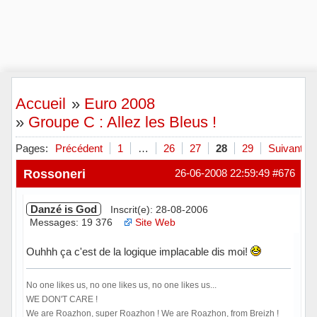
Accueil
»
Euro 2008
»
Groupe C : Allez les Bleus !
Pages:
Précédent
1
…
26
27
28
29
Suivant
Rossoneri
26-06-2008 22:59:49
#676
Danzé is God
Inscrit(e): 28-08-2006
Messages: 19 376
Site Web
Ouhhh ça c'est de la logique implacable dis moi!
No one likes us, no one likes us, no one likes us...
WE DON'T CARE !
We are Roazhon, super Roazhon ! We are Roazhon, from Breizh !