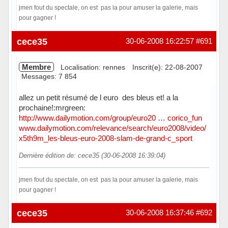
jmen fout du spectale, on est pas la pour amuser la galerie, mais
pour gagner !
Hors ligne
cece35
30-06-2008 16:22:57
#691
Membre
Localisation: rennes
Inscrit(e): 22-08-2007
Messages: 7 854
allez un petit résumé de l euro des bleus et! a la
prochaine!:mrgreen:
http://www.dailymotion.com/group/euro20 … corico_fun
www.dailymotion.com/relevance/search/euro2008/video/
x5th9m_les-bleus-euro-2008-slam-de-grand-c_sport
Dernière édition de: cece35 (30-06-2008 16:39:04)
jmen fout du spectale, on est pas la pour amuser la galerie, mais
pour gagner !
Hors ligne
cece35
30-06-2008 16:37:46
#692