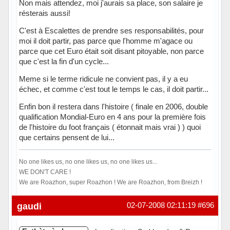
Non mais attendez, moi j'aurais sa place, son salaire je
résterais aussi!
C'est à Escalettes de prendre ses responsabilités, pour
moi il doit partir, pas parce que l'homme m'agace ou
parce que cet Euro était soit disant pitoyable, non parce
que c'est la fin d'un cycle...
Meme si le terme ridicule ne convient pas, il y a eu
échec, et comme c'est tout le temps le cas, il doit partir...
Enfin bon il restera dans l'histoire ( finale en 2006, double
qualification Mondial-Euro en 4 ans pour la première fois
de l'histoire du foot français ( étonnait mais vrai ) ) quoi
que certains pensent de lui...
No one likes us, no one likes us, no one likes us...
WE DON'T CARE !
We are Roazhon, super Roazhon ! We are Roazhon, from Breizh !
Hors ligne
gaudi
02-07-2008 02:11:19
#696