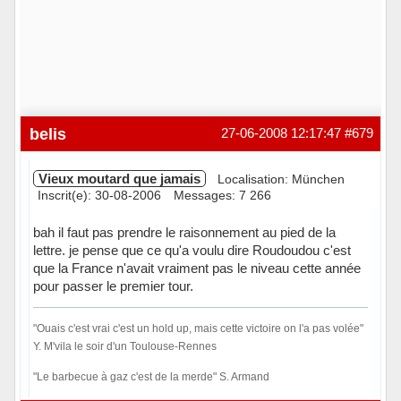
belis
27-06-2008 12:17:47
#679
Vieux moutard que jamais
Localisation: München
Inscrit(e): 30-08-2006
Messages: 7 266
bah il faut pas prendre le raisonnement au pied de la
lettre. je pense que ce qu'a voulu dire Roudoudou c'est
que la France n'avait vraiment pas le niveau cette année
pour passer le premier tour.
"Ouais c'est vrai c'est un hold up, mais cette victoire on l'a pas volée"
Y. M'vila le soir d'un Toulouse-Rennes
"Le barbecue à gaz c'est de la merde" S. Armand