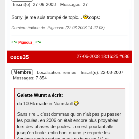
Inscrit(e): 27-06-2008
Messages: 27
Sorry, je me suis trompé de topic...
:oops:
Dernière édition de: Pignouse (27-06-2008 14:22:08)
¤*¤
Pignouz_
¤*¤
Hors ligne
cece35
27-06-2008 18:16:25
#686
Membre
Localisation: rennes
Inscrit(e): 22-08-2007
Messages: 7 854
Galette Wurst a écrit:
du 100% made in Numskull
Sans rire... c'est dommae qu on n'ait pas pu passer
les poules. en 2006 on était encore plus pitoyables
lors des phases de poules... on est pourtant allé
jusqu'en finale. enfin bon, quand je regarde les
équipes contre qui on aurait pu jouer en 1/4 et