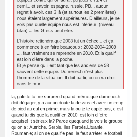
demi... et savoir, espagne, russie, PB... aucun
regret à avoir. ces 3 là (et surtout les 2 premières)
nous étaient largement supérieures. D'ailleurs, je ne
vois pas quelle équipe nous est inférieur (niveau
bilan) ... les Grecs peut être.
L'histoire retiendra que 2008 fut un échec... et ça
commence à en faire beaucoup : 2002-2004-2008
.... faut vraiment se reprendre en 2010. Et la qualif
est loin d'être dans la poche.
Et je pense qu il est tant que les anciens de 98
sauvent cette équipe. Domenech n'est plus
l'homme de la situation. Il doit partir, ou on va droit
dans le mur
la, galette tu me surprend quand même:que domenech
doit dégager, y a aucun doute la dessus et avec un coup
de pied au cul en prime, mais la ou je te capte pas, c est
quand tu dis que la qualif en 2010 est loin d 'etre
acquise! t sérieux la? Parce quequand je vois le groupe
qu on a : Autriche, Serbie, Iles Feroés,Lituanie,
Roumanie; si on se qualifie pas, la faut arrêter le football