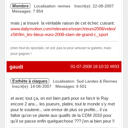
Membre
Localisation: rennes
Inscrit(e): 22-08-2007
Messages: 7 854
mais j ai trouvé la véritable raison de cet échec cuisant:
www.dailymotion.com/relevance/search/euro2008/video/
x5th9m_les-bleus-euro-2008-slam-de-grand-c_sport
jmen fout du spectale, on est pas la pour amuser la galerie, mais
pour gagner !
Hors ligne
gaudi
01-07-2008 18:10:32
#693
Esthète à claques
Localisation: Sud Landes & Rennes
Inscrit(e): 14-06-2007
Messages: 6 501
et avec tout ça, on est bien parti pour se farcir le Ray
encore 2 ans... les joueurs, platini, tout le monde s'y met
pour le soutenir... une erreur de plus se profile... il va
falloir qu'on se plante aux qualifs de la CDM 2010 pour
qu'il se passe enfin quelquechose ??? j'en ai bien peur !!