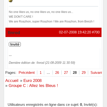
No one likes us, no one likes us, no one likes us...
WE DON'T CARE !
We are Roazhon, super Roazhon ! We are Roazhon, from Breizh !
Hors ligne
finrod
02-07-2008 19:42:20
#700
Invité
...
Dernière édition de: finrod (21-08-2009 11:30:59)
Pages:
Précédent
1
…
26
27
28
29
Suivant
Accueil
»
Euro 2008
»
Groupe C : Allez les Bleus !
Utilisateurs enregistrés en ligne dans ce sujet:
0
, Invité(s):