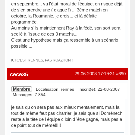
en septembre... vu l'état moral de l'équipe, on risque déjà
de s'en prendre une ( claque !) ... 3ème match en
octobre, la Roumanie, je crois... et là défaite
programmée.
Au moins s'ils maintiennent Ray à la fédé, son sort sera
scellé à l'issue de ces 3 matchs...
C'est une hypothese mais ça ressemble à un scénario
possible....
ICI C'EST RENNES, PAS ROAZHON !
Hors ligne
cece35
29-06-2008 17:19:31
#690
Membre
Localisation: rennes
Inscrit(e): 22-08-2007
Messages: 7 854
je sais qu on sera pas aux mieux mentalement, mais la
tout de même faut pas charrier! je sais que si Doménech
reste a la tête de l équipe c loin d 'être gagné, mais pas a
ce point tout de même!!!!!