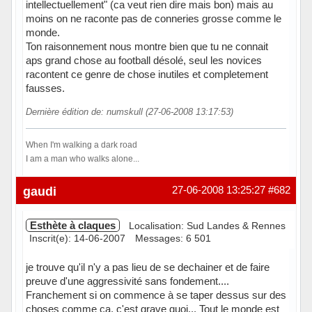
intellectuellement" (ca veut rien dire mais bon) mais au
moins on ne raconte pas de conneries grosse comme le
monde.
Ton raisonnement nous montre bien que tu ne connait
aps grand chose au football désolé, seul les novices
racontent ce genre de chose inutiles et completement
fausses.
Dernière édition de: numskull (27-06-2008 13:17:53)
When I'm walking a dark road
I am a man who walks alone...
Hors ligne
gaudi
27-06-2008 13:25:27
#682
Esthète à claques
Localisation: Sud Landes & Rennes
Inscrit(e): 14-06-2007
Messages: 6 501
je trouve qu'il n'y a pas lieu de se dechainer et de faire
preuve d'une aggressivité sans fondement....
Franchement si on commence à se taper dessus sur des
choses comme ça, c'est grave quoi... Tout le monde est