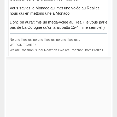
Vous saviez le Monaco qui met une volée au Real et
nous qui en mettons une à Monaco...
Donc on aurait mis un méga-volée au Real ( je vous parle
pas de La Corogne qu'on arait battu 12-4 il me semble! )
No one likes us, no one likes us, no one likes us...
WE DON'T CARE !
We are Roazhon, super Roazhon ! We are Roazhon, from Breizh !
Hors ligne