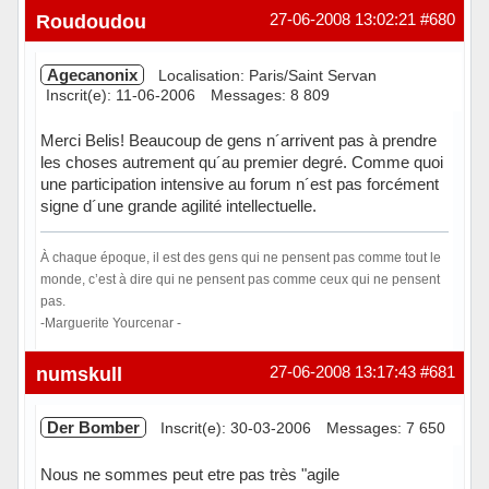
Hors ligne
Roudoudou
27-06-2008 13:02:21
#680
Agecanonix
Localisation: Paris/Saint Servan
Inscrit(e): 11-06-2006
Messages: 8 809
Merci Belis! Beaucoup de gens n´arrivent pas à prendre
les choses autrement qu´au premier degré. Comme quoi
une participation intensive au forum n´est pas forcément
signe d´une grande agilité intellectuelle.
À chaque époque, il est des gens qui ne pensent pas comme tout le
monde, c’est à dire qui ne pensent pas comme ceux qui ne pensent
pas.
-Marguerite Yourcenar -
Hors ligne
numskull
27-06-2008 13:17:43
#681
Der Bomber
Inscrit(e): 30-03-2006
Messages: 7 650
Nous ne sommes peut etre pas très "agile