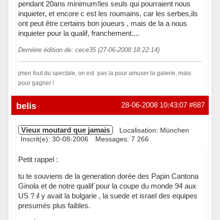
pendant 20ans minimum!les seuls qui pourraient nous
inquieter, et encore c est les roumains, car les serbes,ils
ont peut être certains bon joueurs , mais de la a nous
inquieter pour la qualif, franchement....
Dernière édition de: cece35 (27-06-2008 18:22:14)
jmen fout du spectale, on est pas la pour amuser la galerie, mais
pour gagner !
Hors ligne
belis
28-06-2008 10:43:07
#687
Vieux moutard que jamais
Localisation: München
Inscrit(e): 30-08-2006
Messages: 7 266
Petit rappel :
tu te souviens de la generation dorée des Papin Cantona
Ginola et de notre qualif´pour la coupe du monde 94 aux
US ? il y avait la bulgarie , la suede et israel des equipes
presumés plus faibles.