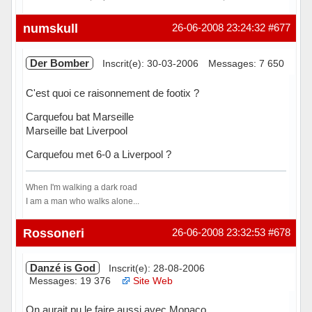
Hors ligne
numskull
26-06-2008 23:24:32
#677
Der Bomber
Inscrit(e): 30-03-2006
Messages: 7 650
C'est quoi ce raisonnement de footix ?
Carquefou bat Marseille
Marseille bat Liverpool
Carquefou met 6-0 a Liverpool ?
When I'm walking a dark road
I am a man who walks alone...
Hors ligne
Rossoneri
26-06-2008 23:32:53
#678
Danzé is God
Inscrit(e): 28-08-2006
Messages: 19 376
Site Web
On aurait pu le faire aussi avec Monaco...