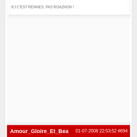
ICI C'EST RENNES, PAS ROAZHON !
Hors ligne
01-07-2008 22:53:52
#694
Amour_Gloire_Et_Beaut