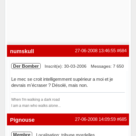
numskull
27-06-2008 13:46:55
#684
Der Bomber
Inscrit(e): 30-03-2006
Messages: 7 650
Le mec se croit intelligemment supérieur a moi et je
devrais m'écraser ? Désolé, mais non.
When I'm walking a dark road
I am a man who walks alone...
Hors ligne
Pignouse
27-06-2008 14:09:59
#685
Membre
Localisation: tribune mordelles