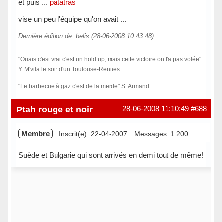
et puis ...
patatras
vise un peu l'équipe qu'on avait ...
Dernière édition de: belis (28-06-2008 10:43:48)
"Ouais c'est vrai c'est un hold up, mais cette victoire on l'a pas volée"
Y. M'vila le soir d'un Toulouse-Rennes
"Le barbecue à gaz c'est de la merde" S. Armand
Hors ligne
Ptah rouge et noir
28-06-2008 11:10:49
#688
Membre
Inscrit(e): 22-04-2007
Messages: 1 200
Suède et Bulgarie qui sont arrivés en demi tout de même!
Hors ligne