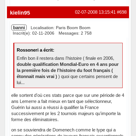
kielin95
02-07-2008 13:15:41
#698
banni
Localisation: Paris Boom Boom
Inscrit(e): 02-11-2006
Messages: 2 758
Rossoneri a écrit:
Enfin bon il restera dans l'histoire ( finale en 2006,
double qualification Mondial-Euro en 4 ans pour
la première fois de l'histoire du foot français (
étonnait mais vrai )
) quoi que certains pensent de
lui...
elle sortent d'où ces stats parce que sur une période de 4
ans Lemerre a fait mieux en tant que sélectionneur,
Guérin lui aussi a réussi à qualifier la France
successivement pr les 2 tournois majeurs qu'importe la
forme des éliminatoires.
on se souviendra de Domenech comme le type qui a
connu des générations de joueurs français exceptionnels