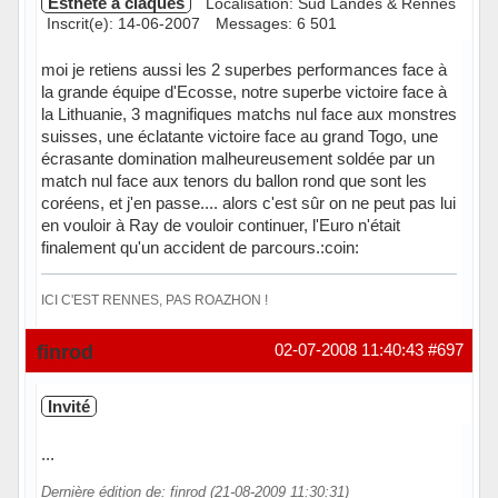
Esthète à claques
Localisation: Sud Landes & Rennes
Inscrit(e): 14-06-2007
Messages: 6 501
moi je retiens aussi les 2 superbes performances face à
la grande équipe d'Ecosse, notre superbe victoire face à
la Lithuanie, 3 magnifiques matchs nul face aux monstres
suisses, une éclatante victoire face au grand Togo, une
écrasante domination malheureusement soldée par un
match nul face aux tenors du ballon rond que sont les
coréens, et j'en passe.... alors c'est sûr on ne peut pas lui
en vouloir à Ray de vouloir continuer, l'Euro n'était
finalement qu'un accident de parcours.:coin:
ICI C'EST RENNES, PAS ROAZHON !
Hors ligne
finrod
02-07-2008 11:40:43
#697
Invité
...
Dernière édition de: finrod (21-08-2009 11:30:31)