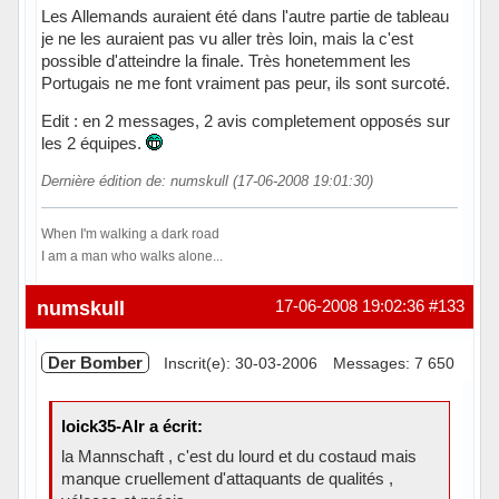
Les Allemands auraient été dans l'autre partie de tableau
je ne les auraient pas vu aller très loin, mais la c'est
possible d'atteindre la finale. Très honetemment les
Portugais ne me font vraiment pas peur, ils sont surcoté.
Edit : en 2 messages, 2 avis completement opposés sur
les 2 équipes.
Dernière édition de: numskull (17-06-2008 19:01:30)
When I'm walking a dark road
I am a man who walks alone...
Hors ligne
numskull
17-06-2008 19:02:36
#133
Der Bomber
Inscrit(e): 30-03-2006
Messages: 7 650
loick35-Alr a écrit:
la Mannschaft , c'est du lourd et du costaud mais
manque cruellement d'attaquants de qualités ,