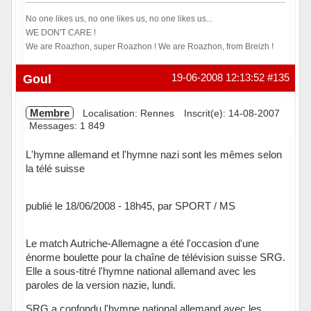
No one likes us, no one likes us, no one likes us...
WE DON'T CARE !
We are Roazhon, super Roazhon ! We are Roazhon, from Breizh !
Hors ligne
Goul
19-06-2008 12:13:52
#135
Membre
Localisation: Rennes
Inscrit(e): 14-08-2007
Messages: 1 849
L'hymne allemand et l'hymne nazi sont les mêmes selon
la télé suisse
publié le 18/06/2008 - 18h45, par SPORT / MS
Le match Autriche-Allemagne a été l'occasion d'une
énorme boulette pour la chaîne de télévision suisse SRG.
Elle a sous-titré l'hymne national allemand avec les
paroles de la version nazie, lundi.
SRG a confondu l'hymne national allemand avec les