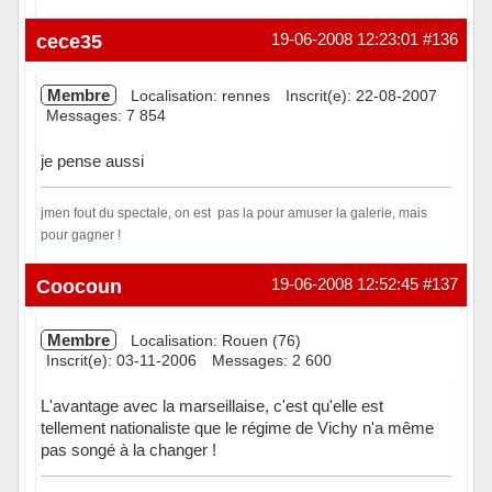
Hors ligne
cece35
19-06-2008 12:23:01
#136
Membre
Localisation: rennes
Inscrit(e): 22-08-2007
Messages: 7 854
je pense aussi
jmen fout du spectale, on est pas la pour amuser la galerie, mais
pour gagner !
Hors ligne
Coocoun
19-06-2008 12:52:45
#137
Membre
Localisation: Rouen (76)
Inscrit(e): 03-11-2006
Messages: 2 600
L'avantage avec la marseillaise, c'est qu'elle est
tellement nationaliste que le régime de Vichy n'a même
pas songé à la changer !