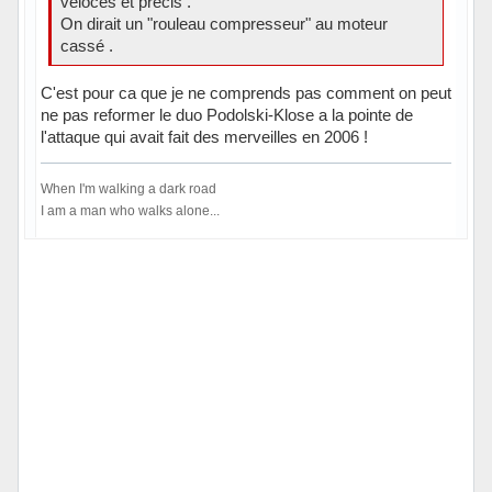
véloces et précis .
On dirait un "rouleau compresseur" au moteur
cassé .
C'est pour ca que je ne comprends pas comment on peut
ne pas reformer le duo Podolski-Klose a la pointe de
l'attaque qui avait fait des merveilles en 2006 !
When I'm walking a dark road
I am a man who walks alone...
Hors ligne