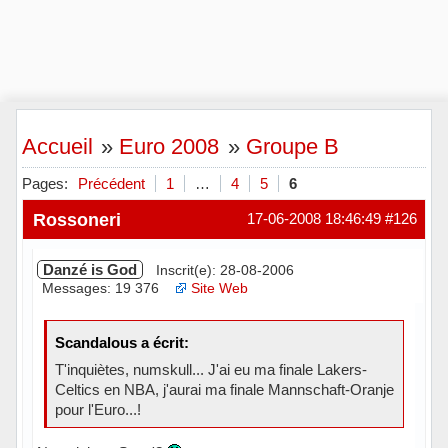
Accueil
»
Euro 2008
»
Groupe B
Pages:
Précédent
1
…
4
5
6
Rossoneri
17-06-2008 18:46:49
#126
Danzé is God
Inscrit(e): 28-08-2006
Messages: 19 376
Site Web
Scandalous a écrit:
T'inquiètes, numskull... J'ai eu ma finale Lakers-
Celtics en NBA, j'aurai ma finale Mannschaft-Oranje
pour l'Euro...!