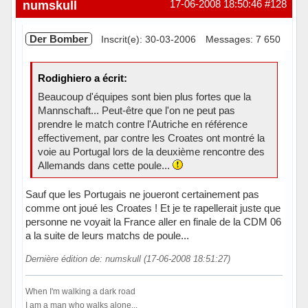
Hors ligne
numskull
17-06-2008 18:50:46
#128
Der Bomber
Inscrit(e): 30-03-2006
Messages: 7 650
Rodighiero a écrit:
Beaucoup d'équipes sont bien plus fortes que la
Mannschaft... Peut-être que l'on ne peut pas
prendre le match contre l'Autriche en référence
effectivement, par contre les Croates ont montré la
voie au Portugal lors de la deuxième rencontre des
Allemands dans cette poule...
Sauf que les Portugais ne joueront certainement pas
comme ont joué les Croates ! Et je te rapellerait juste que
personne ne voyait la France aller en finale de la CDM 06
a la suite de leurs matchs de poule...
Dernière édition de: numskull (17-06-2008 18:51:27)
When I'm walking a dark road
I am a man who walks alone...