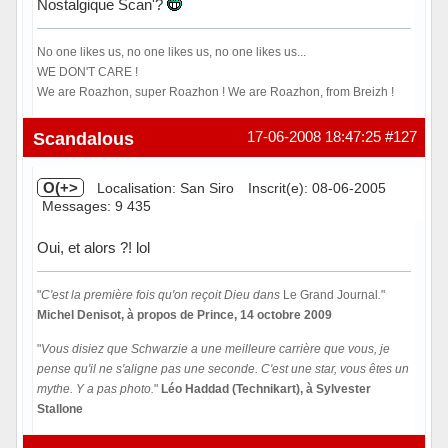
Nostalgique Scan'?
No one likes us, no one likes us, no one likes us...
WE DON'T CARE !
We are Roazhon, super Roazhon ! We are Roazhon, from Breizh !
Hors ligne
Scandalous
17-06-2008 18:47:25
#127
O(+>
Localisation: San Siro
Inscrit(e): 08-06-2005
Messages: 9 435
Oui, et alors ?! lol
"
C'est la première fois qu'on reçoit Dieu dans
Le Grand Journal
.
"
Michel Denisot, à propos de Prince, 14 octobre 2009
"
Vous disiez que Schwarzie a une meilleure carrière que vous, je
pense qu'il ne s'aligne pas une seconde. C'est une star, vous êtes un
mythe. Y a pas photo.
"
Léo Haddad (Technikart), à Sylvester
Stallone