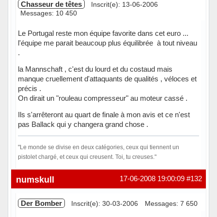
Chasseur de têtes
Inscrit(e): 13-06-2006
Messages: 10 450
Le Portugal reste mon équipe favorite dans cet euro ...
l'équipe me parait beaucoup plus équilibrée à tout niveau
.
la Mannschaft , c'est du lourd et du costaud mais
manque cruellement d'attaquants de qualités , véloces et
précis .
On dirait un "rouleau compresseur" au moteur cassé .
Ils s'arrêteront au quart de finale à mon avis et ce n'est
pas Ballack qui y changera grand chose .
"Le monde se divise en deux catégories, ceux qui tiennent un
pistolet chargé, et ceux qui creusent. Toi, tu creuses."
Hors ligne
numskull
17-06-2008 19:00:09
#132
Der Bomber
Inscrit(e): 30-03-2006
Messages: 7 650