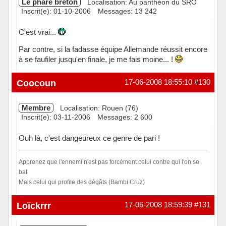
Le phare breton
Localisation: Au panthéon du SRO
Inscrit(e): 01-10-2006
Messages: 13 242
C'est vrai...
Par contre, si la fadasse équipe Allemande réussit encore
à se faufiler jusqu'en finale, je me fais moine... !
Hors ligne
Coocoun
17-06-2008 18:55:10
#130
Membre
Localisation: Rouen (76)
Inscrit(e): 03-11-2006
Messages: 2 600
Ouh là, c'est dangeureux ce genre de pari !
Apprenez que l'ennemi n'est pas forcément celui contre qui l'on se
bat
Mais celui qui profite des dégâts (Bambi Cruz)
Hors ligne
Loïckrrr
17-06-2008 18:59:39
#131