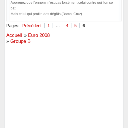
Apprenez que l'ennemi n'est pas forcément celui contre qui l'on se
bat
Mais celui qui profite des dégâts (Bambi Cruz)
Hors ligne
Pages:
Précédent
1
…
4
5
6
Accueil
»
Euro 2008
»
Groupe B