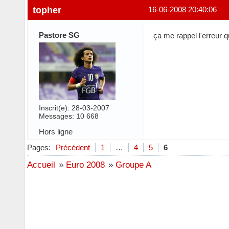
topher
16-06-2008 20:40:06
Pastore SG
ça me rappel l'erreur q
Inscrit(e): 28-03-2007
Messages: 10 668
Hors ligne
Pages:
Précédent
1
…
4
5
6
Accueil
»
Euro 2008
»
Groupe A