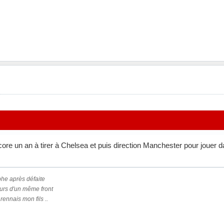
core un an à tirer à Chelsea et puis direction Manchester pour jouer 
phe après défaite
urs d'un même front
rennais mon fils ..