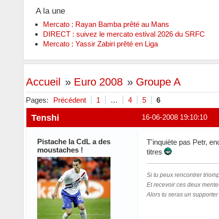
A la une
Mercato : Rayan Bamba prêté au Mans
DIRECT : suivez le mercato estival 2026 du SRFC
Mercato : Yassir Zabiri prêté en Liga
Accueil
»
Euro 2008
»
Groupe A
Pages:
Précédent
1
…
4
5
6
Tenshi
16-06-2008 19:10:10
Pistache la CdL a des
T'inquiète pas Petr, en
moustaches !
titres
Si tu peux rencontrer triom
Et recevoir ces deux mente
Alors tu seras un supporter 