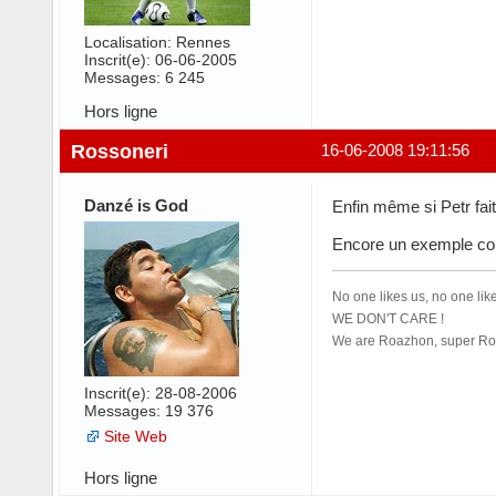
Localisation: Rennes
Inscrit(e): 06-06-2005
Messages: 6 245
Hors ligne
Rossoneri
16-06-2008 19:11:56
Danzé is God
Enfin même si Petr fait 
Encore un exemple comm
No one likes us, no one like
WE DON'T CARE !
We are Roazhon, super Roa
Inscrit(e): 28-08-2006
Messages: 19 376
Site Web
Hors ligne