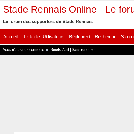
Stade Rennais Online - Le fo
Le forum des supporters du Stade Rennais
Accueil
Liste des Utilisateurs
Règlement
Recherche
S'enre
Vous n'êtes pas connecté.
Sujets:
Actif
|
Sans réponse